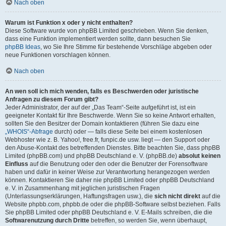
Nach oben
Warum ist Funktion x oder y nicht enthalten?
Diese Software wurde von phpBB Limited geschrieben. Wenn Sie denken,
dass eine Funktion implementiert werden sollte, dann besuchen Sie
phpBB Ideas
, wo Sie Ihre Stimme für bestehende Vorschläge abgeben oder
neue Funktionen vorschlagen können.
Nach oben
An wen soll ich mich wenden, falls es Beschwerden oder juristische
Anfragen zu diesem Forum gibt?
Jeder Administrator, der auf der „Das Team“-Seite aufgeführt ist, ist ein
geeigneter Kontakt für Ihre Beschwerde. Wenn Sie so keine Antwort erhalten,
sollten Sie den Besitzer der Domain kontaktieren (führen Sie dazu eine
„WHOIS“-Abfrage
durch) oder — falls diese Seite bei einem kostenlosen
Webhoster wie z. B. Yahoo!, free.fr, funpic.de usw. liegt — den Support oder
den Abuse-Kontakt des betreffenden Dienstes. Bitte beachten Sie, dass phpBB
Limited (phpBB.com) und phpBB Deutschland e. V. (phpBB.de)
absolut keinen
Einfluss
auf die Benutzung oder den oder die Benutzer der Forensoftware
haben und dafür in keiner Weise zur Verantwortung herangezogen werden
können. Kontaktieren Sie daher nie phpBB Limited oder phpBB Deutschland
e. V. in Zusammenhang mit jeglichen juristischen Fragen
(Unterlassungserklärungen, Haftungsfragen usw.), die
sich nicht direkt
auf die
Website phpbb.com, phpbb.de oder die phpBB-Software selbst beziehen. Falls
Sie phpBB Limited oder phpBB Deutschland e. V. E-Mails schreiben, die die
Softwarenutzung durch Dritte
betreffen, so werden Sie, wenn überhaupt,