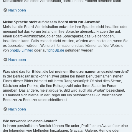
Kontaktieren Sie einen Administrator, damit er das Problem beheben kann.
Nach oben
Meine Sprache steht auf diesem Board nicht zur Auswahl!
Meist hat die Board-Administration entweder Ihre Sprache nicht installiert oder
niemand hat das Forum bislang in Ihre Sprache übersetzt. Fragen Sie ggf.
einen Board-Administrator, ob er das Sprachpaket, das Sie benötigen,
installieren kann. Falls es noch nicht existiert, würden wir uns freuen, wenn Sie
es übersetzen würden. Weitere Informationen dazu können auf der Website
von
phpBB Limited
oder auf
phpBB.de
gefunden werden.
Nach oben
Was sind das für Bilder, die bei meinem Benutzernamen angezeigt werden?
In der Beitragsansicht können zwei Bilder bei Ihrem Benutzernamen stehen.
Eines dieser Bilder ist meist mit Ihrem Rang verknüpft: Oft sind dies Sterne,
Kästchen oder Punkte, die Ihre Beitragszahl oder Ihren Status im Forum
angeben. Das andere, meist größere, Bild wird auch als „Avatar“ bezeichnet.
Es handelt sich hierbei in der Regel um ein persönliches Bild, welches von
Benutzer zu Benutzer unterschiedlich ist.
Nach oben
Wie verwende ich einen Avatar?
In Ihrem persönlichen Bereich können Sie unter „Profil“ einen Avatar über eine
der folgenden vier Methoden hinzufügen: Gravatar, Galerie, Remote oder