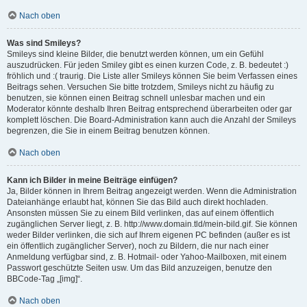
Nach oben
Was sind Smileys?
Smileys sind kleine Bilder, die benutzt werden können, um ein Gefühl
auszudrücken. Für jeden Smiley gibt es einen kurzen Code, z. B. bedeutet :)
fröhlich und :( traurig. Die Liste aller Smileys können Sie beim Verfassen eines
Beitrags sehen. Versuchen Sie bitte trotzdem, Smileys nicht zu häufig zu
benutzen, sie können einen Beitrag schnell unlesbar machen und ein
Moderator könnte deshalb Ihren Beitrag entsprechend überarbeiten oder gar
komplett löschen. Die Board-Administration kann auch die Anzahl der Smileys
begrenzen, die Sie in einem Beitrag benutzen können.
Nach oben
Kann ich Bilder in meine Beiträge einfügen?
Ja, Bilder können in Ihrem Beitrag angezeigt werden. Wenn die Administration
Dateianhänge erlaubt hat, können Sie das Bild auch direkt hochladen.
Ansonsten müssen Sie zu einem Bild verlinken, das auf einem öffentlich
zugänglichen Server liegt, z. B. http://www.domain.tld/mein-bild.gif. Sie können
weder Bilder verlinken, die sich auf Ihrem eigenen PC befinden (außer es ist
ein öffentlich zugänglicher Server), noch zu Bildern, die nur nach einer
Anmeldung verfügbar sind, z. B. Hotmail- oder Yahoo-Mailboxen, mit einem
Passwort geschützte Seiten usw. Um das Bild anzuzeigen, benutze den
BBCode-Tag „[img]“.
Nach oben