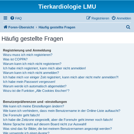
Tierkardiologie LMU
FAQ
Registrieren
Anmelden
S
Foren-Übersicht
Häufig gestellte Fragen
u
Häufig gestellte Fragen
c
h
Registrierung und Anmeldung
Wozu muss ich mich registrieren?
e
Was ist COPPA?
Warum kann ich mich nicht registrieren?
Ich habe mich registriert, kann mich aber nicht anmelden!
Warum kann ich mich nicht anmelden?
Ich habe mich vor einiger Zeit registriert, kann mich aber nicht mehr anmelden?!
Ich habe mein Passwort vergessen!
Warum werde ich automatisch abgemeldet?
Wozu ist die Funktion „Alle Cookies löschen“?
Benutzerpräferenzen und -einstellungen
Wie kann ich meine Einstellungen ändern?
Wie kann ich verhindern, dass mein Benutzername in der Online-Liste auftaucht?
Die Forenuhr geht falsch!
Ich habe die Zeitzone eingestellt, aber die Forenuhr geht immer noch falsch!
Meine Sprache steht auf diesem Board nicht zur Auswahl!
Was sind das für Bilder, die bei meinem Benutzernamen angezeigt werden?
Wie verwende ich einen Avatar?