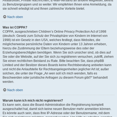
Avatarbilder, Private Nachrichten, E-Mail-Versand an andere Mitglieder, Beitritt
zu Benutzergruppen und so weiter. Wir empfehlen Ihnen eine Anmeldung, da
sie schnell erledigt ist und Ihnen zahlreiche Vorteile bietet.
Nach oben
Was ist COPPA?
COPPA, ausgeschrieben Children’s Online Privacy Protection Act of 1998
(deutsch: Gesetz zum Schutz der Privatsphäre von Kindern im Internet von
1998) ist ein Gesetz in den USA, welches festlegt, dass Websites, die
möglicherweise persönliche Daten von Kindern unter 13 Jahren erheben,
hierzu die Zustimmung der Eltern beziehungsweise des oder der
Erziehungsberechtigten benötigen. Wenn Sie sich unsicher sind, ob dies auf
Sie oder die Website, auf der Sie sich zu registrieren versuchen, zutrifft, ziehen
Sie einen rechtlichen Beistand zu Rate. Bitte beachten Sie, dass phpBB
Limited und der Besitzer dieses Boards keine Rechtsberatung anbieten kann
und nicht die Anlaufstelle für Rechtsangelegenheiten jeglicher Art ist; außer
solchen, die unter der Frage „An wen soll ich mich wenden, falls es
Beschwerden oder juristische Anfragen zu diesem Forum gibt?“ behandelt
werden.
Nach oben
Warum kann ich mich nicht registrieren?
Es kann sein, dass die Board-Administration die Registrierung komplett
ausgeschaltet hat, damit sich keine neuen Benutzer mehr anmelden können.
Es könnte auch sein, dass Ihre IP-Adresse oder der Benutzername, mit dem