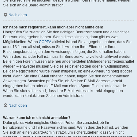
Sie sich registrieren möchten, gesperrt wurden. Um Hilfe zu erhalten, wenden
Sie sich an die Board-Administration.
Nach oben
Ich habe mich registriert, kann mich aber nicht anmelden!
Überprüfen Sie zuerst, ob Sie den richtigen Benutzernamen und das richtige
Passwort eingegeben haben. Wenn diese stimmen, dann gibt es zwei
Möglichkeiten. Wenn
COPPA
aktiviert ist und Sie angegeben haben, dass Sie
unter 13 Jahre alt sind, müssen Sie bzw. einer Ihrer Eltern oder Ihrer
Erziehungsberechtigten den Anweisungen folgen, die Sie erhalten haben.
Wenn dies nicht der Fall ist, muss Ihr Benutzerkonto vielleicht aktiviert werden.
Bei einigen Foren müssen alle neu angemeldeten Mitglieder erst freigeschaltet
werden – entweder müssen Sie dies selbst erledigen oder ein Administrator.
Bei der Registrierung wurde Ihnen mitgeteilt, ob eine Aktivierung nötig ist oder
nicht. Wenn Sie eine E-Mail erhalten haben, folgen Sie den dort enthaltenen
Anweisungen. Ansonsten prüfen Sie, ob Sie Ihre E-Mail-Adresse korrekt
eingegeben haben oder die E-Mail von einem Spam-Filter blockiert wurde.
Wenn Sie sich sicher sind, dass Ihre E-Mail-Adresse korrekt eingegeben
wurde, dann kontaktieren Sie einen Administrator.
Nach oben
Warum kann ich mich nicht anmelden?
Dafür gibt es viele mögliche Gründe. Prüfen Sie zunächst, ob Ihr
Benutzername und Ihr Passwort richtig sind. Wenn dies der Fall ist, wenden
Sie sich an einen Board-Administrator, um sicherzugehen, dass Sie nicht