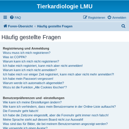
Tierkardiologie LMU
FAQ
Registrieren
Anmelden
S
Foren-Übersicht
Häufig gestellte Fragen
u
Häufig gestellte Fragen
c
h
Registrierung und Anmeldung
Wozu muss ich mich registrieren?
e
Was ist COPPA?
Warum kann ich mich nicht registrieren?
Ich habe mich registriert, kann mich aber nicht anmelden!
Warum kann ich mich nicht anmelden?
Ich habe mich vor einiger Zeit registriert, kann mich aber nicht mehr anmelden?!
Ich habe mein Passwort vergessen!
Warum werde ich automatisch abgemeldet?
Wozu ist die Funktion „Alle Cookies löschen“?
Benutzerpräferenzen und -einstellungen
Wie kann ich meine Einstellungen ändern?
Wie kann ich verhindern, dass mein Benutzername in der Online-Liste auftaucht?
Die Forenuhr geht falsch!
Ich habe die Zeitzone eingestellt, aber die Forenuhr geht immer noch falsch!
Meine Sprache steht auf diesem Board nicht zur Auswahl!
Was sind das für Bilder, die bei meinem Benutzernamen angezeigt werden?
Wie verwende ich einen Avatar?