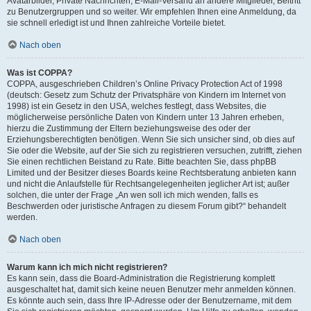
Avatarbilder, Private Nachrichten, E-Mail-Versand an andere Mitglieder, Beitritt
zu Benutzergruppen und so weiter. Wir empfehlen Ihnen eine Anmeldung, da
sie schnell erledigt ist und Ihnen zahlreiche Vorteile bietet.
Nach oben
Was ist COPPA?
COPPA, ausgeschrieben Children’s Online Privacy Protection Act of 1998
(deutsch: Gesetz zum Schutz der Privatsphäre von Kindern im Internet von
1998) ist ein Gesetz in den USA, welches festlegt, dass Websites, die
möglicherweise persönliche Daten von Kindern unter 13 Jahren erheben,
hierzu die Zustimmung der Eltern beziehungsweise des oder der
Erziehungsberechtigten benötigen. Wenn Sie sich unsicher sind, ob dies auf
Sie oder die Website, auf der Sie sich zu registrieren versuchen, zutrifft, ziehen
Sie einen rechtlichen Beistand zu Rate. Bitte beachten Sie, dass phpBB
Limited und der Besitzer dieses Boards keine Rechtsberatung anbieten kann
und nicht die Anlaufstelle für Rechtsangelegenheiten jeglicher Art ist; außer
solchen, die unter der Frage „An wen soll ich mich wenden, falls es
Beschwerden oder juristische Anfragen zu diesem Forum gibt?“ behandelt
werden.
Nach oben
Warum kann ich mich nicht registrieren?
Es kann sein, dass die Board-Administration die Registrierung komplett
ausgeschaltet hat, damit sich keine neuen Benutzer mehr anmelden können.
Es könnte auch sein, dass Ihre IP-Adresse oder der Benutzername, mit dem