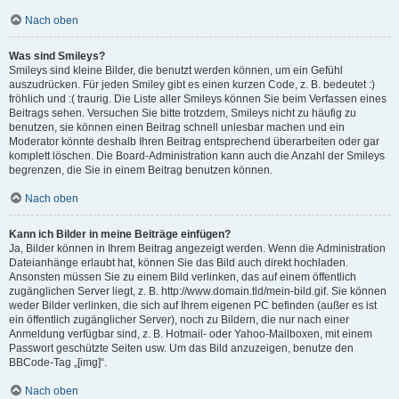
Nach oben
Was sind Smileys?
Smileys sind kleine Bilder, die benutzt werden können, um ein Gefühl
auszudrücken. Für jeden Smiley gibt es einen kurzen Code, z. B. bedeutet :)
fröhlich und :( traurig. Die Liste aller Smileys können Sie beim Verfassen eines
Beitrags sehen. Versuchen Sie bitte trotzdem, Smileys nicht zu häufig zu
benutzen, sie können einen Beitrag schnell unlesbar machen und ein
Moderator könnte deshalb Ihren Beitrag entsprechend überarbeiten oder gar
komplett löschen. Die Board-Administration kann auch die Anzahl der Smileys
begrenzen, die Sie in einem Beitrag benutzen können.
Nach oben
Kann ich Bilder in meine Beiträge einfügen?
Ja, Bilder können in Ihrem Beitrag angezeigt werden. Wenn die Administration
Dateianhänge erlaubt hat, können Sie das Bild auch direkt hochladen.
Ansonsten müssen Sie zu einem Bild verlinken, das auf einem öffentlich
zugänglichen Server liegt, z. B. http://www.domain.tld/mein-bild.gif. Sie können
weder Bilder verlinken, die sich auf Ihrem eigenen PC befinden (außer es ist
ein öffentlich zugänglicher Server), noch zu Bildern, die nur nach einer
Anmeldung verfügbar sind, z. B. Hotmail- oder Yahoo-Mailboxen, mit einem
Passwort geschützte Seiten usw. Um das Bild anzuzeigen, benutze den
BBCode-Tag „[img]“.
Nach oben