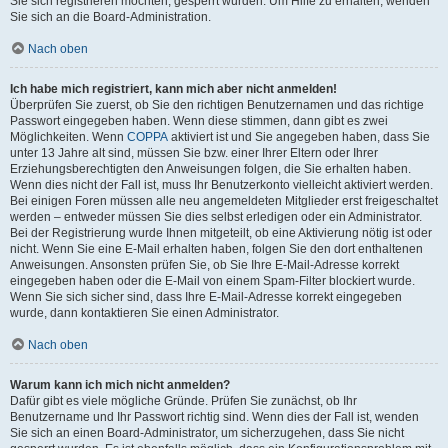
Sie sich registrieren möchten, gesperrt wurden. Um Hilfe zu erhalten, wenden
Sie sich an die Board-Administration.
Nach oben
Ich habe mich registriert, kann mich aber nicht anmelden!
Überprüfen Sie zuerst, ob Sie den richtigen Benutzernamen und das richtige
Passwort eingegeben haben. Wenn diese stimmen, dann gibt es zwei
Möglichkeiten. Wenn
COPPA
aktiviert ist und Sie angegeben haben, dass Sie
unter 13 Jahre alt sind, müssen Sie bzw. einer Ihrer Eltern oder Ihrer
Erziehungsberechtigten den Anweisungen folgen, die Sie erhalten haben.
Wenn dies nicht der Fall ist, muss Ihr Benutzerkonto vielleicht aktiviert werden.
Bei einigen Foren müssen alle neu angemeldeten Mitglieder erst freigeschaltet
werden – entweder müssen Sie dies selbst erledigen oder ein Administrator.
Bei der Registrierung wurde Ihnen mitgeteilt, ob eine Aktivierung nötig ist oder
nicht. Wenn Sie eine E-Mail erhalten haben, folgen Sie den dort enthaltenen
Anweisungen. Ansonsten prüfen Sie, ob Sie Ihre E-Mail-Adresse korrekt
eingegeben haben oder die E-Mail von einem Spam-Filter blockiert wurde.
Wenn Sie sich sicher sind, dass Ihre E-Mail-Adresse korrekt eingegeben
wurde, dann kontaktieren Sie einen Administrator.
Nach oben
Warum kann ich mich nicht anmelden?
Dafür gibt es viele mögliche Gründe. Prüfen Sie zunächst, ob Ihr
Benutzername und Ihr Passwort richtig sind. Wenn dies der Fall ist, wenden
Sie sich an einen Board-Administrator, um sicherzugehen, dass Sie nicht