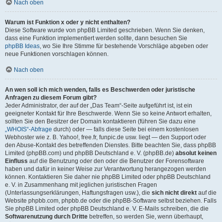
Nach oben
Warum ist Funktion x oder y nicht enthalten?
Diese Software wurde von phpBB Limited geschrieben. Wenn Sie denken,
dass eine Funktion implementiert werden sollte, dann besuchen Sie
phpBB Ideas
, wo Sie Ihre Stimme für bestehende Vorschläge abgeben oder
neue Funktionen vorschlagen können.
Nach oben
An wen soll ich mich wenden, falls es Beschwerden oder juristische
Anfragen zu diesem Forum gibt?
Jeder Administrator, der auf der „Das Team“-Seite aufgeführt ist, ist ein
geeigneter Kontakt für Ihre Beschwerde. Wenn Sie so keine Antwort erhalten,
sollten Sie den Besitzer der Domain kontaktieren (führen Sie dazu eine
„WHOIS“-Abfrage
durch) oder — falls diese Seite bei einem kostenlosen
Webhoster wie z. B. Yahoo!, free.fr, funpic.de usw. liegt — den Support oder
den Abuse-Kontakt des betreffenden Dienstes. Bitte beachten Sie, dass phpBB
Limited (phpBB.com) und phpBB Deutschland e. V. (phpBB.de)
absolut keinen
Einfluss
auf die Benutzung oder den oder die Benutzer der Forensoftware
haben und dafür in keiner Weise zur Verantwortung herangezogen werden
können. Kontaktieren Sie daher nie phpBB Limited oder phpBB Deutschland
e. V. in Zusammenhang mit jeglichen juristischen Fragen
(Unterlassungserklärungen, Haftungsfragen usw.), die
sich nicht direkt
auf die
Website phpbb.com, phpbb.de oder die phpBB-Software selbst beziehen. Falls
Sie phpBB Limited oder phpBB Deutschland e. V. E-Mails schreiben, die die
Softwarenutzung durch Dritte
betreffen, so werden Sie, wenn überhaupt,