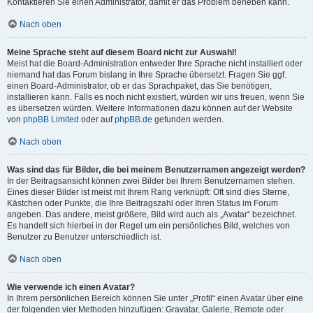
Kontaktieren Sie einen Administrator, damit er das Problem beheben kann.
Nach oben
Meine Sprache steht auf diesem Board nicht zur Auswahl!
Meist hat die Board-Administration entweder Ihre Sprache nicht installiert oder
niemand hat das Forum bislang in Ihre Sprache übersetzt. Fragen Sie ggf.
einen Board-Administrator, ob er das Sprachpaket, das Sie benötigen,
installieren kann. Falls es noch nicht existiert, würden wir uns freuen, wenn Sie
es übersetzen würden. Weitere Informationen dazu können auf der Website
von
phpBB Limited
oder auf
phpBB.de
gefunden werden.
Nach oben
Was sind das für Bilder, die bei meinem Benutzernamen angezeigt werden?
In der Beitragsansicht können zwei Bilder bei Ihrem Benutzernamen stehen.
Eines dieser Bilder ist meist mit Ihrem Rang verknüpft: Oft sind dies Sterne,
Kästchen oder Punkte, die Ihre Beitragszahl oder Ihren Status im Forum
angeben. Das andere, meist größere, Bild wird auch als „Avatar“ bezeichnet.
Es handelt sich hierbei in der Regel um ein persönliches Bild, welches von
Benutzer zu Benutzer unterschiedlich ist.
Nach oben
Wie verwende ich einen Avatar?
In Ihrem persönlichen Bereich können Sie unter „Profil“ einen Avatar über eine
der folgenden vier Methoden hinzufügen: Gravatar, Galerie, Remote oder