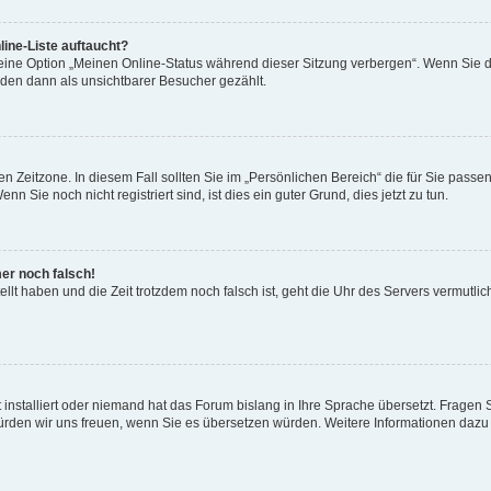
ine-Liste auftaucht?
 eine Option „Meinen Online-Status während dieser Sitzung verbergen“. Wenn Sie d
rden dann als unsichtbarer Besucher gezählt.
n Zeitzone. In diesem Fall sollten Sie im „Persönlichen Bereich“ die für Sie passend
 Sie noch nicht registriert sind, ist dies ein guter Grund, dies jetzt zu tun.
mer noch falsch!
ellt haben und die Zeit trotzdem noch falsch ist, geht die Uhr des Servers vermutlic
 installiert oder niemand hat das Forum bislang in Ihre Sprache übersetzt. Fragen 
t, würden wir uns freuen, wenn Sie es übersetzen würden. Weitere Informationen da