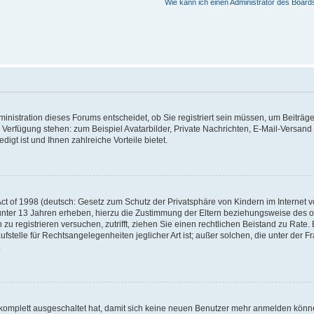
Wie kann ich einen Administrator des Board
nistration dieses Forums entscheidet, ob Sie registriert sein müssen, um Beiträge z
ur Verfügung stehen: zum Beispiel Avatarbilder, Private Nachrichten, E-Mail-Versand
igt ist und Ihnen zahlreiche Vorteile bietet.
t of 1998 (deutsch: Gesetz zum Schutz der Privatsphäre von Kindern im Internet vo
unter 13 Jahren erheben, hierzu die Zustimmung der Eltern beziehungsweise des o
h zu registrieren versuchen, zutrifft, ziehen Sie einen rechtlichen Beistand zu Rat
stelle für Rechtsangelegenheiten jeglicher Art ist; außer solchen, die unter der 
.
 komplett ausgeschaltet hat, damit sich keine neuen Benutzer mehr anmelden könne