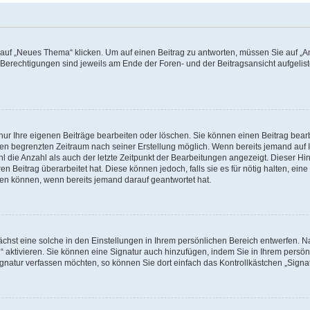
f „Neues Thema“ klicken. Um auf einen Beitrag zu antworten, müssen Sie auf „Ant
e Berechtigungen sind jeweils am Ende der Foren- und der Beitragsansicht aufgeliste
nur Ihre eigenen Beiträge bearbeiten oder löschen. Sie können einen Beitrag bear
nen begrenzten Zeitraum nach seiner Erstellung möglich. Wenn bereits jemand auf Ih
 die Anzahl als auch der letzte Zeitpunkt der Bearbeitungen angezeigt. Dieser Hi
 Beitrag überarbeitet hat. Diese können jedoch, falls sie es für nötig halten, eine 
hen können, wenn bereits jemand darauf geantwortet hat.
hst eine solche in den Einstellungen in Ihrem persönlichen Bereich entwerfen. Na
 aktivieren. Sie können eine Signatur auch hinzufügen, indem Sie in Ihrem persö
gnatur verfassen möchten, so können Sie dort einfach das Kontrollkästchen „Signa