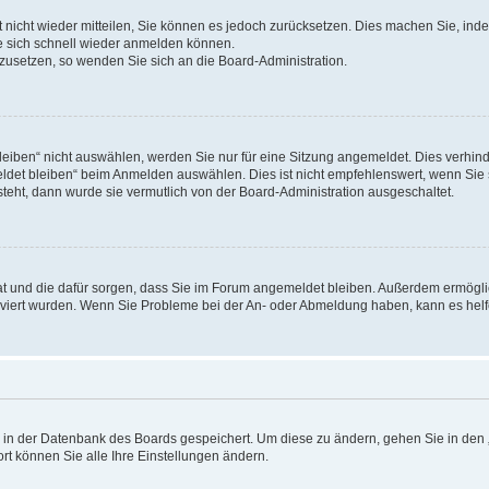
rt nicht wieder mitteilen, Sie können es jedoch zurücksetzen. Dies machen Sie, in
e sich schnell wieder anmelden können.
ckzusetzen, so wenden Sie sich an die Board-Administration.
ben“ nicht auswählen, werden Sie nur für eine Sitzung angemeldet. Dies verhinde
et bleiben“ beim Anmelden auswählen. Dies ist nicht empfehlenswert, wenn Sie s
steht, dann wurde sie vermutlich von der Board-Administration ausgeschaltet.
 hat und die dafür sorgen, dass Sie im Forum angemeldet bleiben. Außerdem ermögl
ktiviert wurden. Wenn Sie Probleme bei der An- oder Abmeldung haben, kann es hel
en in der Datenbank des Boards gespeichert. Um diese zu ändern, gehen Sie in den 
rt können Sie alle Ihre Einstellungen ändern.