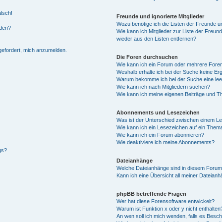
alsch!
Freunde und ignorierte Mitglieder
Wozu benötige ich die Listen der Freunde un
rden?
Wie kann ich Mitglieder zur Liste der Freund
wieder aus den Listen entfernen?
fgefordert, mich anzumelden.
Die Foren durchsuchen
Wie kann ich ein Forum oder mehrere For
Weshalb erhalte ich bei der Suche keine Er
Warum bekomme ich bei der Suche eine lee
Wie kann ich nach Mitgliedern suchen?
Wie kann ich meine eigenen Beiträge und T
Abonnements und Lesezeichen
Was ist der Unterschied zwischen einem L
Wie kann ich ein Lesezeichen auf ein Them
Wie kann ich ein Forum abonnieren?
Wie deaktiviere ich meine Abonnements?
gs?
Dateianhänge
Welche Dateianhänge sind in diesem Forum
Kann ich eine Übersicht all meiner Dateian
phpBB betreffende Fragen
Wer hat diese Forensoftware entwickelt?
Warum ist Funktion x oder y nicht enthalten
An wen soll ich mich wenden, falls es Besc