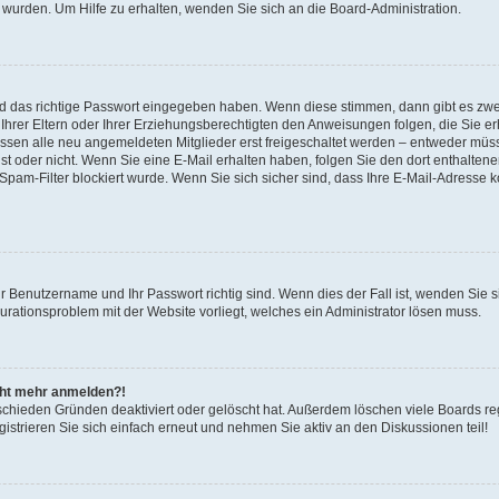
 wurden. Um Hilfe zu erhalten, wenden Sie sich an die Board-Administration.
nd das richtige Passwort eingegeben haben. Wenn diese stimmen, dann gibt es zw
Ihrer Eltern oder Ihrer Erziehungsberechtigten den Anweisungen folgen, die Sie erh
üssen alle neu angemeldeten Mitglieder erst freigeschaltet werden – entweder müsse
 ist oder nicht. Wenn Sie eine E-Mail erhalten haben, folgen Sie den dort enthalte
pam-Filter blockiert wurde. Wenn Sie sich sicher sind, dass Ihre E-Mail-Adresse 
hr Benutzername und Ihr Passwort richtig sind. Wenn dies der Fall ist, wenden Sie
gurationsproblem mit der Website vorliegt, welches ein Administrator lösen muss.
icht mehr anmelden?!
schieden Gründen deaktiviert oder gelöscht hat. Außerdem löschen viele Boards reg
strieren Sie sich einfach erneut und nehmen Sie aktiv an den Diskussionen teil!