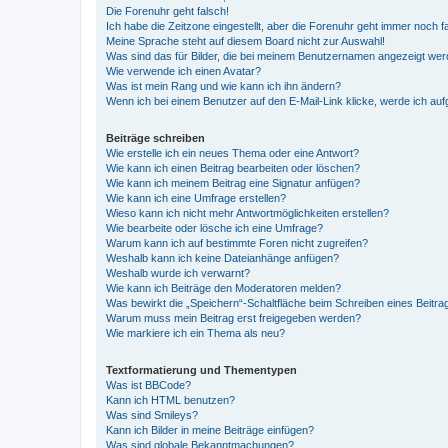
Die Forenuhr geht falsch!
Ich habe die Zeitzone eingestellt, aber die Forenuhr geht immer noch f
Meine Sprache steht auf diesem Board nicht zur Auswahl!
Was sind das für Bilder, die bei meinem Benutzernamen angezeigt we
Wie verwende ich einen Avatar?
Was ist mein Rang und wie kann ich ihn ändern?
Wenn ich bei einem Benutzer auf den E-Mail-Link klicke, werde ich au
Beiträge schreiben
Wie erstelle ich ein neues Thema oder eine Antwort?
Wie kann ich einen Beitrag bearbeiten oder löschen?
Wie kann ich meinem Beitrag eine Signatur anfügen?
Wie kann ich eine Umfrage erstellen?
Wieso kann ich nicht mehr Antwortmöglichkeiten erstellen?
Wie bearbeite oder lösche ich eine Umfrage?
Warum kann ich auf bestimmte Foren nicht zugreifen?
Weshalb kann ich keine Dateianhänge anfügen?
Weshalb wurde ich verwarnt?
Wie kann ich Beiträge den Moderatoren melden?
Was bewirkt die „Speichern“-Schaltfläche beim Schreiben eines Beitra
Warum muss mein Beitrag erst freigegeben werden?
Wie markiere ich ein Thema als neu?
Textformatierung und Thementypen
Was ist BBCode?
Kann ich HTML benutzen?
Was sind Smileys?
Kann ich Bilder in meine Beiträge einfügen?
Was sind globale Bekanntmachungen?