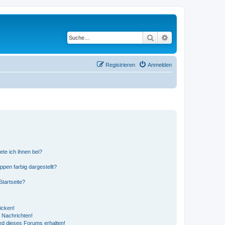
Suche
Erweiterte Suche
Registrieren
Anmelden
ete ich ihnen bei?
en farbig dargestellt?
tartseite?
icken!
 Nachrichten!
ed dieses Forums erhalten!