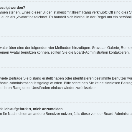
gezeigt werden?
men stehen. Eines dieser Bilder ist meist mit Ihrem Rang verknüpft: Oft sind dies S
auch als „Avatar“ bezeichnet. Es handelt sich hierbei in der Regel um ein persönl
 Avatar über eine der folgenden vier Methoden hinzufügen: Gravatar, Galerie, Rem
inen Avatar benutzen können, sollten Sie die Board-Administration kontaktieren.
iele Beiträge Sie bislang erstellt haben oder identifizieren bestimmte Benutzer
 Board-Administration festgelegt wurden. Bitte schreiben Sie keine sinnlosen Beit
wird Ihren Rang unter Umständen einfach wieder zurücksetzen.
rde ich aufgefordert, mich anzumelden.
ion für Nachrichten an andere Benutzer nutzen, falls diese von der Board-Administ