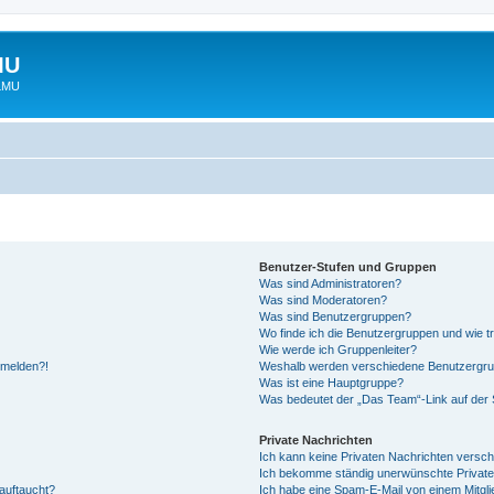
MU
 LMU
Benutzer-Stufen und Gruppen
Was sind Administratoren?
Was sind Moderatoren?
Was sind Benutzergruppen?
Wo finde ich die Benutzergruppen und wie tr
Wie werde ich Gruppenleiter?
anmelden?!
Weshalb werden verschiedene Benutzergrupp
Was ist eine Hauptgruppe?
Was bedeutet der „Das Team“-Link auf der S
Private Nachrichten
Ich kann keine Privaten Nachrichten versch
Ich bekomme ständig unerwünschte Private
auftaucht?
Ich habe eine Spam-E-Mail von einem Mitgli