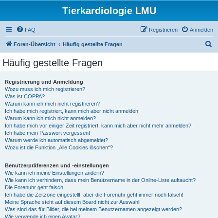
Tierkardiologie LMU
FAQ
Registrieren
Anmelden
S
Foren-Übersicht
Häufig gestellte Fragen
u
Häufig gestellte Fragen
c
h
Registrierung und Anmeldung
Wozu muss ich mich registrieren?
e
Was ist COPPA?
Warum kann ich mich nicht registrieren?
Ich habe mich registriert, kann mich aber nicht anmelden!
Warum kann ich mich nicht anmelden?
Ich habe mich vor einiger Zeit registriert, kann mich aber nicht mehr anmelden?!
Ich habe mein Passwort vergessen!
Warum werde ich automatisch abgemeldet?
Wozu ist die Funktion „Alle Cookies löschen“?
Benutzerpräferenzen und -einstellungen
Wie kann ich meine Einstellungen ändern?
Wie kann ich verhindern, dass mein Benutzername in der Online-Liste auftaucht?
Die Forenuhr geht falsch!
Ich habe die Zeitzone eingestellt, aber die Forenuhr geht immer noch falsch!
Meine Sprache steht auf diesem Board nicht zur Auswahl!
Was sind das für Bilder, die bei meinem Benutzernamen angezeigt werden?
Wie verwende ich einen Avatar?