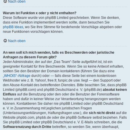
Nach oben
Warum ist Funktion x oder y nicht enthalten?
Diese Software wurde von phpBB Limited geschrieben. Wenn Sie denken,
dass eine Funktion implementiert werden sollte, dann besuchen Sie
phpBB Ideas
, wo Sie Ihre Stimme für bestehende Vorschläge abgeben oder
neue Funktionen vorschlagen können.
Nach oben
An wen soll ich mich wenden, falls es Beschwerden oder juristische
Anfragen zu diesem Forum gibt?
Jeder Administrator, der auf der „Das Team“-Seite aufgeführt ist, ist ein
geeigneter Kontakt für Ihre Beschwerde. Wenn Sie so keine Antwort erhalten,
sollten Sie den Besitzer der Domain kontaktieren (führen Sie dazu eine
„WHOIS“-Abfrage
durch) oder — falls diese Seite bei einem kostenlosen
Webhoster wie z. B. Yahoo!, free.fr, funpic.de usw. liegt — den Support oder
den Abuse-Kontakt des betreffenden Dienstes. Bitte beachten Sie, dass phpBB
Limited (phpBB.com) und phpBB Deutschland e. V. (phpBB.de)
absolut keinen
Einfluss
auf die Benutzung oder den oder die Benutzer der Forensoftware
haben und dafür in keiner Weise zur Verantwortung herangezogen werden
können. Kontaktieren Sie daher nie phpBB Limited oder phpBB Deutschland
e. V. in Zusammenhang mit jeglichen juristischen Fragen
(Unterlassungserklärungen, Haftungsfragen usw.), die
sich nicht direkt
auf die
Website phpbb.com, phpbb.de oder die phpBB-Software selbst beziehen. Falls
Sie phpBB Limited oder phpBB Deutschland e. V. E-Mails schreiben, die die
Softwarenutzung durch Dritte
betreffen, so werden Sie, wenn überhaupt,