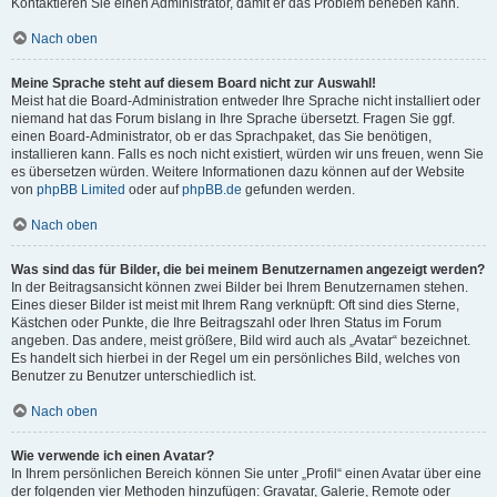
Kontaktieren Sie einen Administrator, damit er das Problem beheben kann.
Nach oben
Meine Sprache steht auf diesem Board nicht zur Auswahl!
Meist hat die Board-Administration entweder Ihre Sprache nicht installiert oder
niemand hat das Forum bislang in Ihre Sprache übersetzt. Fragen Sie ggf.
einen Board-Administrator, ob er das Sprachpaket, das Sie benötigen,
installieren kann. Falls es noch nicht existiert, würden wir uns freuen, wenn Sie
es übersetzen würden. Weitere Informationen dazu können auf der Website
von
phpBB Limited
oder auf
phpBB.de
gefunden werden.
Nach oben
Was sind das für Bilder, die bei meinem Benutzernamen angezeigt werden?
In der Beitragsansicht können zwei Bilder bei Ihrem Benutzernamen stehen.
Eines dieser Bilder ist meist mit Ihrem Rang verknüpft: Oft sind dies Sterne,
Kästchen oder Punkte, die Ihre Beitragszahl oder Ihren Status im Forum
angeben. Das andere, meist größere, Bild wird auch als „Avatar“ bezeichnet.
Es handelt sich hierbei in der Regel um ein persönliches Bild, welches von
Benutzer zu Benutzer unterschiedlich ist.
Nach oben
Wie verwende ich einen Avatar?
In Ihrem persönlichen Bereich können Sie unter „Profil“ einen Avatar über eine
der folgenden vier Methoden hinzufügen: Gravatar, Galerie, Remote oder