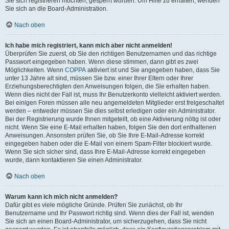
Sie sich registrieren möchten, gesperrt wurden. Um Hilfe zu erhalten, wenden
Sie sich an die Board-Administration.
Nach oben
Ich habe mich registriert, kann mich aber nicht anmelden!
Überprüfen Sie zuerst, ob Sie den richtigen Benutzernamen und das richtige
Passwort eingegeben haben. Wenn diese stimmen, dann gibt es zwei
Möglichkeiten. Wenn
COPPA
aktiviert ist und Sie angegeben haben, dass Sie
unter 13 Jahre alt sind, müssen Sie bzw. einer Ihrer Eltern oder Ihrer
Erziehungsberechtigten den Anweisungen folgen, die Sie erhalten haben.
Wenn dies nicht der Fall ist, muss Ihr Benutzerkonto vielleicht aktiviert werden.
Bei einigen Foren müssen alle neu angemeldeten Mitglieder erst freigeschaltet
werden – entweder müssen Sie dies selbst erledigen oder ein Administrator.
Bei der Registrierung wurde Ihnen mitgeteilt, ob eine Aktivierung nötig ist oder
nicht. Wenn Sie eine E-Mail erhalten haben, folgen Sie den dort enthaltenen
Anweisungen. Ansonsten prüfen Sie, ob Sie Ihre E-Mail-Adresse korrekt
eingegeben haben oder die E-Mail von einem Spam-Filter blockiert wurde.
Wenn Sie sich sicher sind, dass Ihre E-Mail-Adresse korrekt eingegeben
wurde, dann kontaktieren Sie einen Administrator.
Nach oben
Warum kann ich mich nicht anmelden?
Dafür gibt es viele mögliche Gründe. Prüfen Sie zunächst, ob Ihr
Benutzername und Ihr Passwort richtig sind. Wenn dies der Fall ist, wenden
Sie sich an einen Board-Administrator, um sicherzugehen, dass Sie nicht