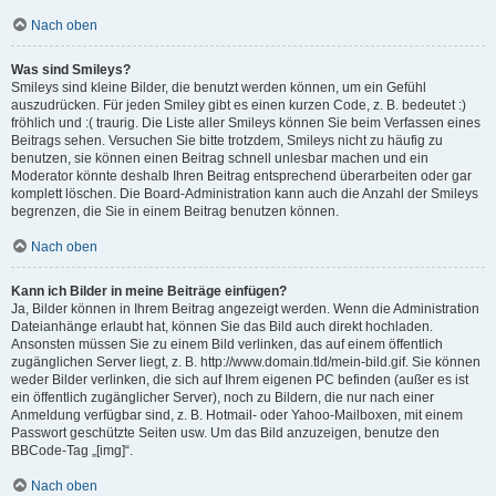
Nach oben
Was sind Smileys?
Smileys sind kleine Bilder, die benutzt werden können, um ein Gefühl
auszudrücken. Für jeden Smiley gibt es einen kurzen Code, z. B. bedeutet :)
fröhlich und :( traurig. Die Liste aller Smileys können Sie beim Verfassen eines
Beitrags sehen. Versuchen Sie bitte trotzdem, Smileys nicht zu häufig zu
benutzen, sie können einen Beitrag schnell unlesbar machen und ein
Moderator könnte deshalb Ihren Beitrag entsprechend überarbeiten oder gar
komplett löschen. Die Board-Administration kann auch die Anzahl der Smileys
begrenzen, die Sie in einem Beitrag benutzen können.
Nach oben
Kann ich Bilder in meine Beiträge einfügen?
Ja, Bilder können in Ihrem Beitrag angezeigt werden. Wenn die Administration
Dateianhänge erlaubt hat, können Sie das Bild auch direkt hochladen.
Ansonsten müssen Sie zu einem Bild verlinken, das auf einem öffentlich
zugänglichen Server liegt, z. B. http://www.domain.tld/mein-bild.gif. Sie können
weder Bilder verlinken, die sich auf Ihrem eigenen PC befinden (außer es ist
ein öffentlich zugänglicher Server), noch zu Bildern, die nur nach einer
Anmeldung verfügbar sind, z. B. Hotmail- oder Yahoo-Mailboxen, mit einem
Passwort geschützte Seiten usw. Um das Bild anzuzeigen, benutze den
BBCode-Tag „[img]“.
Nach oben