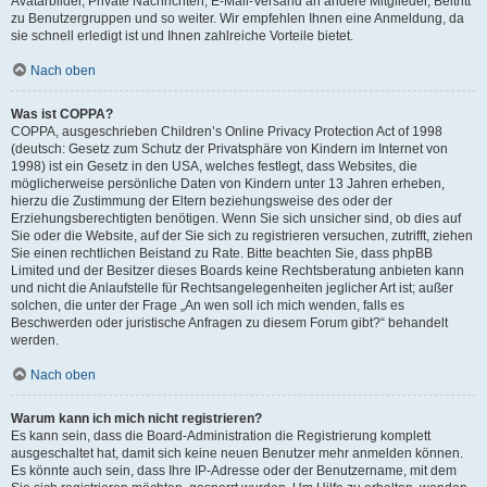
Avatarbilder, Private Nachrichten, E-Mail-Versand an andere Mitglieder, Beitritt
zu Benutzergruppen und so weiter. Wir empfehlen Ihnen eine Anmeldung, da
sie schnell erledigt ist und Ihnen zahlreiche Vorteile bietet.
Nach oben
Was ist COPPA?
COPPA, ausgeschrieben Children’s Online Privacy Protection Act of 1998
(deutsch: Gesetz zum Schutz der Privatsphäre von Kindern im Internet von
1998) ist ein Gesetz in den USA, welches festlegt, dass Websites, die
möglicherweise persönliche Daten von Kindern unter 13 Jahren erheben,
hierzu die Zustimmung der Eltern beziehungsweise des oder der
Erziehungsberechtigten benötigen. Wenn Sie sich unsicher sind, ob dies auf
Sie oder die Website, auf der Sie sich zu registrieren versuchen, zutrifft, ziehen
Sie einen rechtlichen Beistand zu Rate. Bitte beachten Sie, dass phpBB
Limited und der Besitzer dieses Boards keine Rechtsberatung anbieten kann
und nicht die Anlaufstelle für Rechtsangelegenheiten jeglicher Art ist; außer
solchen, die unter der Frage „An wen soll ich mich wenden, falls es
Beschwerden oder juristische Anfragen zu diesem Forum gibt?“ behandelt
werden.
Nach oben
Warum kann ich mich nicht registrieren?
Es kann sein, dass die Board-Administration die Registrierung komplett
ausgeschaltet hat, damit sich keine neuen Benutzer mehr anmelden können.
Es könnte auch sein, dass Ihre IP-Adresse oder der Benutzername, mit dem