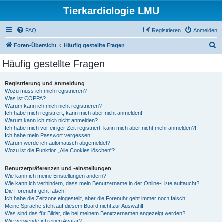
Tierkardiologie LMU
FAQ
Registrieren
Anmelden
S
Foren-Übersicht
Häufig gestellte Fragen
u
Häufig gestellte Fragen
c
h
Registrierung und Anmeldung
Wozu muss ich mich registrieren?
e
Was ist COPPA?
Warum kann ich mich nicht registrieren?
Ich habe mich registriert, kann mich aber nicht anmelden!
Warum kann ich mich nicht anmelden?
Ich habe mich vor einiger Zeit registriert, kann mich aber nicht mehr anmelden?!
Ich habe mein Passwort vergessen!
Warum werde ich automatisch abgemeldet?
Wozu ist die Funktion „Alle Cookies löschen“?
Benutzerpräferenzen und -einstellungen
Wie kann ich meine Einstellungen ändern?
Wie kann ich verhindern, dass mein Benutzername in der Online-Liste auftaucht?
Die Forenuhr geht falsch!
Ich habe die Zeitzone eingestellt, aber die Forenuhr geht immer noch falsch!
Meine Sprache steht auf diesem Board nicht zur Auswahl!
Was sind das für Bilder, die bei meinem Benutzernamen angezeigt werden?
Wie verwende ich einen Avatar?