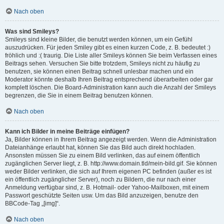
Nach oben
Was sind Smileys?
Smileys sind kleine Bilder, die benutzt werden können, um ein Gefühl
auszudrücken. Für jeden Smiley gibt es einen kurzen Code, z. B. bedeutet :)
fröhlich und :( traurig. Die Liste aller Smileys können Sie beim Verfassen eines
Beitrags sehen. Versuchen Sie bitte trotzdem, Smileys nicht zu häufig zu
benutzen, sie können einen Beitrag schnell unlesbar machen und ein
Moderator könnte deshalb Ihren Beitrag entsprechend überarbeiten oder gar
komplett löschen. Die Board-Administration kann auch die Anzahl der Smileys
begrenzen, die Sie in einem Beitrag benutzen können.
Nach oben
Kann ich Bilder in meine Beiträge einfügen?
Ja, Bilder können in Ihrem Beitrag angezeigt werden. Wenn die Administration
Dateianhänge erlaubt hat, können Sie das Bild auch direkt hochladen.
Ansonsten müssen Sie zu einem Bild verlinken, das auf einem öffentlich
zugänglichen Server liegt, z. B. http://www.domain.tld/mein-bild.gif. Sie können
weder Bilder verlinken, die sich auf Ihrem eigenen PC befinden (außer es ist
ein öffentlich zugänglicher Server), noch zu Bildern, die nur nach einer
Anmeldung verfügbar sind, z. B. Hotmail- oder Yahoo-Mailboxen, mit einem
Passwort geschützte Seiten usw. Um das Bild anzuzeigen, benutze den
BBCode-Tag „[img]“.
Nach oben