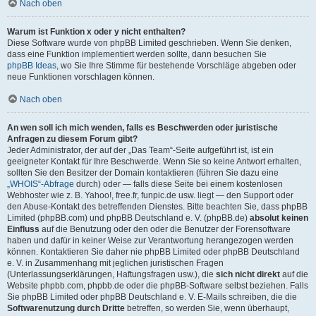
Nach oben
Warum ist Funktion x oder y nicht enthalten?
Diese Software wurde von phpBB Limited geschrieben. Wenn Sie denken,
dass eine Funktion implementiert werden sollte, dann besuchen Sie
phpBB Ideas
, wo Sie Ihre Stimme für bestehende Vorschläge abgeben oder
neue Funktionen vorschlagen können.
Nach oben
An wen soll ich mich wenden, falls es Beschwerden oder juristische
Anfragen zu diesem Forum gibt?
Jeder Administrator, der auf der „Das Team“-Seite aufgeführt ist, ist ein
geeigneter Kontakt für Ihre Beschwerde. Wenn Sie so keine Antwort erhalten,
sollten Sie den Besitzer der Domain kontaktieren (führen Sie dazu eine
„WHOIS“-Abfrage
durch) oder — falls diese Seite bei einem kostenlosen
Webhoster wie z. B. Yahoo!, free.fr, funpic.de usw. liegt — den Support oder
den Abuse-Kontakt des betreffenden Dienstes. Bitte beachten Sie, dass phpBB
Limited (phpBB.com) und phpBB Deutschland e. V. (phpBB.de)
absolut keinen
Einfluss
auf die Benutzung oder den oder die Benutzer der Forensoftware
haben und dafür in keiner Weise zur Verantwortung herangezogen werden
können. Kontaktieren Sie daher nie phpBB Limited oder phpBB Deutschland
e. V. in Zusammenhang mit jeglichen juristischen Fragen
(Unterlassungserklärungen, Haftungsfragen usw.), die
sich nicht direkt
auf die
Website phpbb.com, phpbb.de oder die phpBB-Software selbst beziehen. Falls
Sie phpBB Limited oder phpBB Deutschland e. V. E-Mails schreiben, die die
Softwarenutzung durch Dritte
betreffen, so werden Sie, wenn überhaupt,