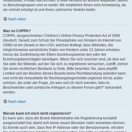
Avatarbilder, Private Nachrichten, E-Mail-Versand an andere Mitglieder, Beitritt
zu Benutzergruppen und so weiter. Wir empfehlen Ihnen eine Anmeldung, da
sie schnell erledigt ist und Ihnen zahlreiche Vorteile bietet.
Nach oben
Was ist COPPA?
COPPA, ausgeschrieben Children’s Online Privacy Protection Act of 1998
(deutsch: Gesetz zum Schutz der Privatsphäre von Kindern im Internet von
1998) ist ein Gesetz in den USA, welches festlegt, dass Websites, die
möglicherweise persönliche Daten von Kindern unter 13 Jahren erheben,
hierzu die Zustimmung der Eltern beziehungsweise des oder der
Erziehungsberechtigten benötigen. Wenn Sie sich unsicher sind, ob dies auf
Sie oder die Website, auf der Sie sich zu registrieren versuchen, zutrifft, ziehen
Sie einen rechtlichen Beistand zu Rate. Bitte beachten Sie, dass phpBB
Limited und der Besitzer dieses Boards keine Rechtsberatung anbieten kann
und nicht die Anlaufstelle für Rechtsangelegenheiten jeglicher Art ist; außer
solchen, die unter der Frage „An wen soll ich mich wenden, falls es
Beschwerden oder juristische Anfragen zu diesem Forum gibt?“ behandelt
werden.
Nach oben
Warum kann ich mich nicht registrieren?
Es kann sein, dass die Board-Administration die Registrierung komplett
ausgeschaltet hat, damit sich keine neuen Benutzer mehr anmelden können.
Es könnte auch sein, dass Ihre IP-Adresse oder der Benutzername, mit dem