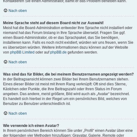
Kontaktieren Sie einen Administrator, damit er das Problem beheben kann.
Nach oben
Meine Sprache steht auf diesem Board nicht zur Auswahl!
Meist hat die Board-Administration entweder Ihre Sprache nicht installiert oder
niemand hat das Forum bislang in Ihre Sprache übersetzt. Fragen Sie ggf.
einen Board-Administrator, ob er das Sprachpaket, das Sie benötigen,
installieren kann. Falls es noch nicht existiert, würden wir uns freuen, wenn Sie
es übersetzen würden. Weitere Informationen dazu können auf der Website
von
phpBB Limited
oder auf
phpBB.de
gefunden werden.
Nach oben
Was sind das für Bilder, die bei meinem Benutzernamen angezeigt werden?
In der Beitragsansicht können zwei Bilder bei Ihrem Benutzernamen stehen.
Eines dieser Bilder ist meist mit Ihrem Rang verknüpft: Oft sind dies Sterne,
Kästchen oder Punkte, die Ihre Beitragszahl oder Ihren Status im Forum
angeben. Das andere, meist größere, Bild wird auch als „Avatar“ bezeichnet.
Es handelt sich hierbei in der Regel um ein persönliches Bild, welches von
Benutzer zu Benutzer unterschiedlich ist.
Nach oben
Wie verwende ich einen Avatar?
In Ihrem persönlichen Bereich können Sie unter „Profil“ einen Avatar über eine
der folgenden vier Methoden hinzufügen: Gravatar, Galerie, Remote oder