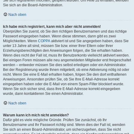
Sie sich registrieren möchten, gesperrt wurden. Um Hilfe zu erhalten, wenden
Sie sich an die Board-Administration.
Nach oben
Ich habe mich registriert, kann mich aber nicht anmelden!
Überprüfen Sie zuerst, ob Sie den richtigen Benutzernamen und das richtige
Passwort eingegeben haben. Wenn diese stimmen, dann gibt es zwei
Möglichkeiten. Wenn
COPPA
aktiviert ist und Sie angegeben haben, dass Sie
unter 13 Jahre alt sind, müssen Sie bzw. einer Ihrer Eltern oder Ihrer
Erziehungsberechtigten den Anweisungen folgen, die Sie erhalten haben.
Wenn dies nicht der Fall ist, muss Ihr Benutzerkonto vielleicht aktiviert werden.
Bei einigen Foren müssen alle neu angemeldeten Mitglieder erst freigeschaltet
werden – entweder müssen Sie dies selbst erledigen oder ein Administrator.
Bei der Registrierung wurde Ihnen mitgeteilt, ob eine Aktivierung nötig ist oder
nicht. Wenn Sie eine E-Mail erhalten haben, folgen Sie den dort enthaltenen
Anweisungen. Ansonsten prüfen Sie, ob Sie Ihre E-Mail-Adresse korrekt
eingegeben haben oder die E-Mail von einem Spam-Filter blockiert wurde.
Wenn Sie sich sicher sind, dass Ihre E-Mail-Adresse korrekt eingegeben
wurde, dann kontaktieren Sie einen Administrator.
Nach oben
Warum kann ich mich nicht anmelden?
Dafür gibt es viele mögliche Gründe. Prüfen Sie zunächst, ob Ihr
Benutzername und Ihr Passwort richtig sind. Wenn dies der Fall ist, wenden
Sie sich an einen Board-Administrator, um sicherzugehen, dass Sie nicht