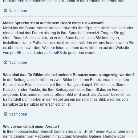
Kontaktieren Sie einen Administrator, damit er das Problem beheben kann.
Nach oben
Meine Sprache steht auf diesem Board nicht zur Auswahl!
Meist hat die Board-Administration entweder Ihre Sprache nicht installiert oder
niemand hat das Forum bislang in Ihre Sprache übersetzt. Fragen Sie ggf.
einen Board-Administrator, ob er das Sprachpaket, das Sie benötigen,
installieren kann. Falls es noch nicht existiert, würden wir uns freuen, wenn Sie
es übersetzen würden. Weitere Informationen dazu können auf der Website
von
phpBB Limited
oder auf
phpBB.de
gefunden werden.
Nach oben
Was sind das für Bilder, die bei meinem Benutzernamen angezeigt werden?
In der Beitragsansicht können zwei Bilder bei Ihrem Benutzernamen stehen.
Eines dieser Bilder ist meist mit Ihrem Rang verknüpft: Oft sind dies Sterne,
Kästchen oder Punkte, die Ihre Beitragszahl oder Ihren Status im Forum
angeben. Das andere, meist größere, Bild wird auch als „Avatar“ bezeichnet.
Es handelt sich hierbei in der Regel um ein persönliches Bild, welches von
Benutzer zu Benutzer unterschiedlich ist.
Nach oben
Wie verwende ich einen Avatar?
In Ihrem persönlichen Bereich können Sie unter „Profil“ einen Avatar über eine
der folgenden vier Methoden hinzufügen: Gravatar, Galerie, Remote oder