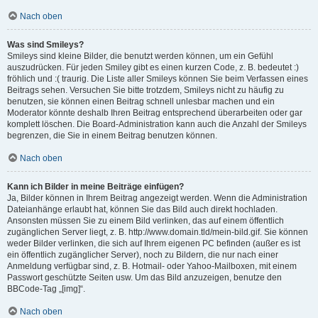
Nach oben
Was sind Smileys?
Smileys sind kleine Bilder, die benutzt werden können, um ein Gefühl
auszudrücken. Für jeden Smiley gibt es einen kurzen Code, z. B. bedeutet :)
fröhlich und :( traurig. Die Liste aller Smileys können Sie beim Verfassen eines
Beitrags sehen. Versuchen Sie bitte trotzdem, Smileys nicht zu häufig zu
benutzen, sie können einen Beitrag schnell unlesbar machen und ein
Moderator könnte deshalb Ihren Beitrag entsprechend überarbeiten oder gar
komplett löschen. Die Board-Administration kann auch die Anzahl der Smileys
begrenzen, die Sie in einem Beitrag benutzen können.
Nach oben
Kann ich Bilder in meine Beiträge einfügen?
Ja, Bilder können in Ihrem Beitrag angezeigt werden. Wenn die Administration
Dateianhänge erlaubt hat, können Sie das Bild auch direkt hochladen.
Ansonsten müssen Sie zu einem Bild verlinken, das auf einem öffentlich
zugänglichen Server liegt, z. B. http://www.domain.tld/mein-bild.gif. Sie können
weder Bilder verlinken, die sich auf Ihrem eigenen PC befinden (außer es ist
ein öffentlich zugänglicher Server), noch zu Bildern, die nur nach einer
Anmeldung verfügbar sind, z. B. Hotmail- oder Yahoo-Mailboxen, mit einem
Passwort geschützte Seiten usw. Um das Bild anzuzeigen, benutze den
BBCode-Tag „[img]“.
Nach oben