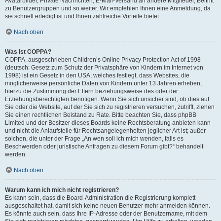
Avatarbilder, Private Nachrichten, E-Mail-Versand an andere Mitglieder, Beitritt
zu Benutzergruppen und so weiter. Wir empfehlen Ihnen eine Anmeldung, da
sie schnell erledigt ist und Ihnen zahlreiche Vorteile bietet.
Nach oben
Was ist COPPA?
COPPA, ausgeschrieben Children’s Online Privacy Protection Act of 1998
(deutsch: Gesetz zum Schutz der Privatsphäre von Kindern im Internet von
1998) ist ein Gesetz in den USA, welches festlegt, dass Websites, die
möglicherweise persönliche Daten von Kindern unter 13 Jahren erheben,
hierzu die Zustimmung der Eltern beziehungsweise des oder der
Erziehungsberechtigten benötigen. Wenn Sie sich unsicher sind, ob dies auf
Sie oder die Website, auf der Sie sich zu registrieren versuchen, zutrifft, ziehen
Sie einen rechtlichen Beistand zu Rate. Bitte beachten Sie, dass phpBB
Limited und der Besitzer dieses Boards keine Rechtsberatung anbieten kann
und nicht die Anlaufstelle für Rechtsangelegenheiten jeglicher Art ist; außer
solchen, die unter der Frage „An wen soll ich mich wenden, falls es
Beschwerden oder juristische Anfragen zu diesem Forum gibt?“ behandelt
werden.
Nach oben
Warum kann ich mich nicht registrieren?
Es kann sein, dass die Board-Administration die Registrierung komplett
ausgeschaltet hat, damit sich keine neuen Benutzer mehr anmelden können.
Es könnte auch sein, dass Ihre IP-Adresse oder der Benutzername, mit dem