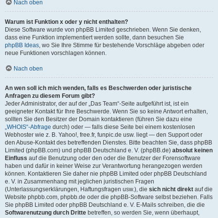
Nach oben
Warum ist Funktion x oder y nicht enthalten?
Diese Software wurde von phpBB Limited geschrieben. Wenn Sie denken,
dass eine Funktion implementiert werden sollte, dann besuchen Sie
phpBB Ideas
, wo Sie Ihre Stimme für bestehende Vorschläge abgeben oder
neue Funktionen vorschlagen können.
Nach oben
An wen soll ich mich wenden, falls es Beschwerden oder juristische
Anfragen zu diesem Forum gibt?
Jeder Administrator, der auf der „Das Team“-Seite aufgeführt ist, ist ein
geeigneter Kontakt für Ihre Beschwerde. Wenn Sie so keine Antwort erhalten,
sollten Sie den Besitzer der Domain kontaktieren (führen Sie dazu eine
„WHOIS“-Abfrage
durch) oder — falls diese Seite bei einem kostenlosen
Webhoster wie z. B. Yahoo!, free.fr, funpic.de usw. liegt — den Support oder
den Abuse-Kontakt des betreffenden Dienstes. Bitte beachten Sie, dass phpBB
Limited (phpBB.com) und phpBB Deutschland e. V. (phpBB.de)
absolut keinen
Einfluss
auf die Benutzung oder den oder die Benutzer der Forensoftware
haben und dafür in keiner Weise zur Verantwortung herangezogen werden
können. Kontaktieren Sie daher nie phpBB Limited oder phpBB Deutschland
e. V. in Zusammenhang mit jeglichen juristischen Fragen
(Unterlassungserklärungen, Haftungsfragen usw.), die
sich nicht direkt
auf die
Website phpbb.com, phpbb.de oder die phpBB-Software selbst beziehen. Falls
Sie phpBB Limited oder phpBB Deutschland e. V. E-Mails schreiben, die die
Softwarenutzung durch Dritte
betreffen, so werden Sie, wenn überhaupt,