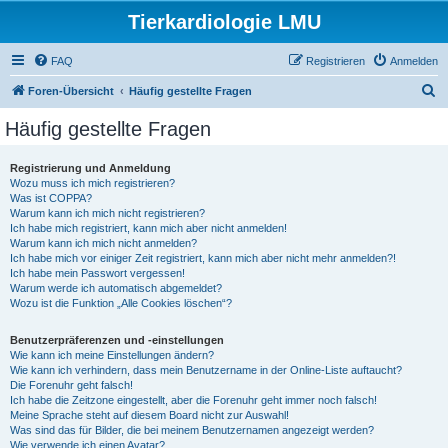
Tierkardiologie LMU
FAQ
Registrieren
Anmelden
S
Foren-Übersicht
Häufig gestellte Fragen
u
Häufig gestellte Fragen
c
h
Registrierung und Anmeldung
Wozu muss ich mich registrieren?
e
Was ist COPPA?
Warum kann ich mich nicht registrieren?
Ich habe mich registriert, kann mich aber nicht anmelden!
Warum kann ich mich nicht anmelden?
Ich habe mich vor einiger Zeit registriert, kann mich aber nicht mehr anmelden?!
Ich habe mein Passwort vergessen!
Warum werde ich automatisch abgemeldet?
Wozu ist die Funktion „Alle Cookies löschen“?
Benutzerpräferenzen und -einstellungen
Wie kann ich meine Einstellungen ändern?
Wie kann ich verhindern, dass mein Benutzername in der Online-Liste auftaucht?
Die Forenuhr geht falsch!
Ich habe die Zeitzone eingestellt, aber die Forenuhr geht immer noch falsch!
Meine Sprache steht auf diesem Board nicht zur Auswahl!
Was sind das für Bilder, die bei meinem Benutzernamen angezeigt werden?
Wie verwende ich einen Avatar?