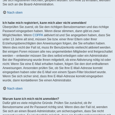
Sie sich registrieren möchten, gesperrt wurden. Um Hilfe zu erhalten, wenden
Sie sich an die Board-Administration.
Nach oben
Ich habe mich registriert, kann mich aber nicht anmelden!
Überprüfen Sie zuerst, ob Sie den richtigen Benutzernamen und das richtige
Passwort eingegeben haben. Wenn diese stimmen, dann gibt es zwei
Möglichkeiten. Wenn
COPPA
aktiviert ist und Sie angegeben haben, dass Sie
unter 13 Jahre alt sind, müssen Sie bzw. einer Ihrer Eltern oder Ihrer
Erziehungsberechtigten den Anweisungen folgen, die Sie erhalten haben.
Wenn dies nicht der Fall ist, muss Ihr Benutzerkonto vielleicht aktiviert werden.
Bei einigen Foren müssen alle neu angemeldeten Mitglieder erst freigeschaltet
werden – entweder müssen Sie dies selbst erledigen oder ein Administrator.
Bei der Registrierung wurde Ihnen mitgeteilt, ob eine Aktivierung nötig ist oder
nicht. Wenn Sie eine E-Mail erhalten haben, folgen Sie den dort enthaltenen
Anweisungen. Ansonsten prüfen Sie, ob Sie Ihre E-Mail-Adresse korrekt
eingegeben haben oder die E-Mail von einem Spam-Filter blockiert wurde.
Wenn Sie sich sicher sind, dass Ihre E-Mail-Adresse korrekt eingegeben
wurde, dann kontaktieren Sie einen Administrator.
Nach oben
Warum kann ich mich nicht anmelden?
Dafür gibt es viele mögliche Gründe. Prüfen Sie zunächst, ob Ihr
Benutzername und Ihr Passwort richtig sind. Wenn dies der Fall ist, wenden
Sie sich an einen Board-Administrator, um sicherzugehen, dass Sie nicht