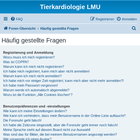
Tierkardiologie LMU
FAQ
Registrieren
Anmelden
S
Foren-Übersicht
Häufig gestellte Fragen
u
Häufig gestellte Fragen
c
h
Registrierung und Anmeldung
Wozu muss ich mich registrieren?
e
Was ist COPPA?
Warum kann ich mich nicht registrieren?
Ich habe mich registriert, kann mich aber nicht anmelden!
Warum kann ich mich nicht anmelden?
Ich habe mich vor einiger Zeit registriert, kann mich aber nicht mehr anmelden?!
Ich habe mein Passwort vergessen!
Warum werde ich automatisch abgemeldet?
Wozu ist die Funktion „Alle Cookies löschen“?
Benutzerpräferenzen und -einstellungen
Wie kann ich meine Einstellungen ändern?
Wie kann ich verhindern, dass mein Benutzername in der Online-Liste auftaucht?
Die Forenuhr geht falsch!
Ich habe die Zeitzone eingestellt, aber die Forenuhr geht immer noch falsch!
Meine Sprache steht auf diesem Board nicht zur Auswahl!
Was sind das für Bilder, die bei meinem Benutzernamen angezeigt werden?
Wie verwende ich einen Avatar?