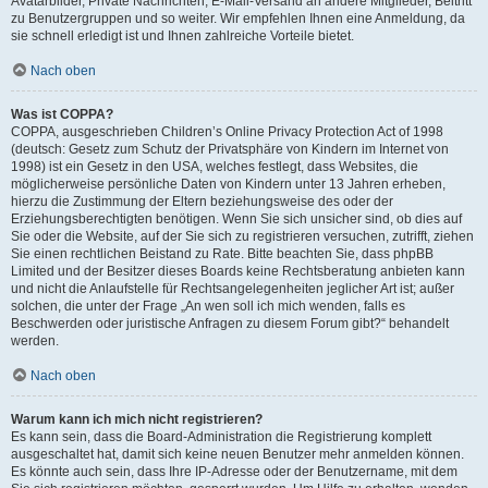
Avatarbilder, Private Nachrichten, E-Mail-Versand an andere Mitglieder, Beitritt
zu Benutzergruppen und so weiter. Wir empfehlen Ihnen eine Anmeldung, da
sie schnell erledigt ist und Ihnen zahlreiche Vorteile bietet.
Nach oben
Was ist COPPA?
COPPA, ausgeschrieben Children’s Online Privacy Protection Act of 1998
(deutsch: Gesetz zum Schutz der Privatsphäre von Kindern im Internet von
1998) ist ein Gesetz in den USA, welches festlegt, dass Websites, die
möglicherweise persönliche Daten von Kindern unter 13 Jahren erheben,
hierzu die Zustimmung der Eltern beziehungsweise des oder der
Erziehungsberechtigten benötigen. Wenn Sie sich unsicher sind, ob dies auf
Sie oder die Website, auf der Sie sich zu registrieren versuchen, zutrifft, ziehen
Sie einen rechtlichen Beistand zu Rate. Bitte beachten Sie, dass phpBB
Limited und der Besitzer dieses Boards keine Rechtsberatung anbieten kann
und nicht die Anlaufstelle für Rechtsangelegenheiten jeglicher Art ist; außer
solchen, die unter der Frage „An wen soll ich mich wenden, falls es
Beschwerden oder juristische Anfragen zu diesem Forum gibt?“ behandelt
werden.
Nach oben
Warum kann ich mich nicht registrieren?
Es kann sein, dass die Board-Administration die Registrierung komplett
ausgeschaltet hat, damit sich keine neuen Benutzer mehr anmelden können.
Es könnte auch sein, dass Ihre IP-Adresse oder der Benutzername, mit dem