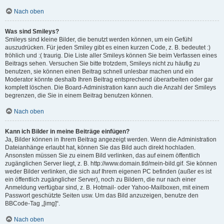
Nach oben
Was sind Smileys?
Smileys sind kleine Bilder, die benutzt werden können, um ein Gefühl
auszudrücken. Für jeden Smiley gibt es einen kurzen Code, z. B. bedeutet :)
fröhlich und :( traurig. Die Liste aller Smileys können Sie beim Verfassen eines
Beitrags sehen. Versuchen Sie bitte trotzdem, Smileys nicht zu häufig zu
benutzen, sie können einen Beitrag schnell unlesbar machen und ein
Moderator könnte deshalb Ihren Beitrag entsprechend überarbeiten oder gar
komplett löschen. Die Board-Administration kann auch die Anzahl der Smileys
begrenzen, die Sie in einem Beitrag benutzen können.
Nach oben
Kann ich Bilder in meine Beiträge einfügen?
Ja, Bilder können in Ihrem Beitrag angezeigt werden. Wenn die Administration
Dateianhänge erlaubt hat, können Sie das Bild auch direkt hochladen.
Ansonsten müssen Sie zu einem Bild verlinken, das auf einem öffentlich
zugänglichen Server liegt, z. B. http://www.domain.tld/mein-bild.gif. Sie können
weder Bilder verlinken, die sich auf Ihrem eigenen PC befinden (außer es ist
ein öffentlich zugänglicher Server), noch zu Bildern, die nur nach einer
Anmeldung verfügbar sind, z. B. Hotmail- oder Yahoo-Mailboxen, mit einem
Passwort geschützte Seiten usw. Um das Bild anzuzeigen, benutze den
BBCode-Tag „[img]“.
Nach oben