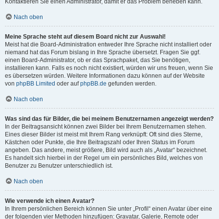
Kontaktieren Sie einen Administrator, damit er das Problem beheben kann.
Nach oben
Meine Sprache steht auf diesem Board nicht zur Auswahl!
Meist hat die Board-Administration entweder Ihre Sprache nicht installiert oder
niemand hat das Forum bislang in Ihre Sprache übersetzt. Fragen Sie ggf.
einen Board-Administrator, ob er das Sprachpaket, das Sie benötigen,
installieren kann. Falls es noch nicht existiert, würden wir uns freuen, wenn Sie
es übersetzen würden. Weitere Informationen dazu können auf der Website
von
phpBB Limited
oder auf
phpBB.de
gefunden werden.
Nach oben
Was sind das für Bilder, die bei meinem Benutzernamen angezeigt werden?
In der Beitragsansicht können zwei Bilder bei Ihrem Benutzernamen stehen.
Eines dieser Bilder ist meist mit Ihrem Rang verknüpft: Oft sind dies Sterne,
Kästchen oder Punkte, die Ihre Beitragszahl oder Ihren Status im Forum
angeben. Das andere, meist größere, Bild wird auch als „Avatar“ bezeichnet.
Es handelt sich hierbei in der Regel um ein persönliches Bild, welches von
Benutzer zu Benutzer unterschiedlich ist.
Nach oben
Wie verwende ich einen Avatar?
In Ihrem persönlichen Bereich können Sie unter „Profil“ einen Avatar über eine
der folgenden vier Methoden hinzufügen: Gravatar, Galerie, Remote oder