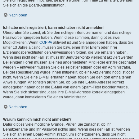
Sie sich registrieren möchten, gesperrt wurden. Um Hilfe zu erhalten, wenden
Sie sich an die Board-Administration.
Nach oben
Ich habe mich registriert, kann mich aber nicht anmelden!
Überprüfen Sie zuerst, ob Sie den richtigen Benutzernamen und das richtige
Passwort eingegeben haben. Wenn diese stimmen, dann gibt es zwei
Möglichkeiten. Wenn
COPPA
aktiviert ist und Sie angegeben haben, dass Sie
unter 13 Jahre alt sind, müssen Sie bzw. einer Ihrer Eltern oder Ihrer
Erziehungsberechtigten den Anweisungen folgen, die Sie erhalten haben.
Wenn dies nicht der Fall ist, muss Ihr Benutzerkonto vielleicht aktiviert werden.
Bei einigen Foren müssen alle neu angemeldeten Mitglieder erst freigeschaltet
werden – entweder müssen Sie dies selbst erledigen oder ein Administrator.
Bei der Registrierung wurde Ihnen mitgeteilt, ob eine Aktivierung nötig ist oder
nicht. Wenn Sie eine E-Mail erhalten haben, folgen Sie den dort enthaltenen
Anweisungen. Ansonsten prüfen Sie, ob Sie Ihre E-Mail-Adresse korrekt
eingegeben haben oder die E-Mail von einem Spam-Filter blockiert wurde.
Wenn Sie sich sicher sind, dass Ihre E-Mail-Adresse korrekt eingegeben
wurde, dann kontaktieren Sie einen Administrator.
Nach oben
Warum kann ich mich nicht anmelden?
Dafür gibt es viele mögliche Gründe. Prüfen Sie zunächst, ob Ihr
Benutzername und Ihr Passwort richtig sind. Wenn dies der Fall ist, wenden
Sie sich an einen Board-Administrator, um sicherzugehen, dass Sie nicht