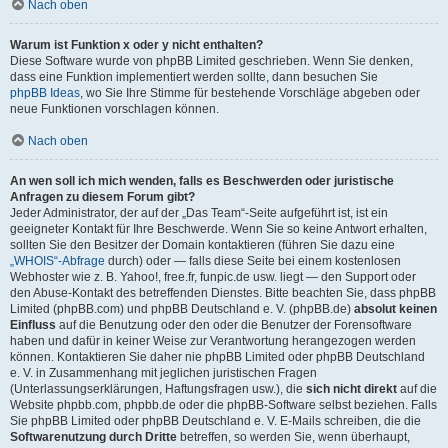
Nach oben
Warum ist Funktion x oder y nicht enthalten?
Diese Software wurde von phpBB Limited geschrieben. Wenn Sie denken,
dass eine Funktion implementiert werden sollte, dann besuchen Sie
phpBB Ideas
, wo Sie Ihre Stimme für bestehende Vorschläge abgeben oder
neue Funktionen vorschlagen können.
Nach oben
An wen soll ich mich wenden, falls es Beschwerden oder juristische
Anfragen zu diesem Forum gibt?
Jeder Administrator, der auf der „Das Team“-Seite aufgeführt ist, ist ein
geeigneter Kontakt für Ihre Beschwerde. Wenn Sie so keine Antwort erhalten,
sollten Sie den Besitzer der Domain kontaktieren (führen Sie dazu eine
„WHOIS“-Abfrage
durch) oder — falls diese Seite bei einem kostenlosen
Webhoster wie z. B. Yahoo!, free.fr, funpic.de usw. liegt — den Support oder
den Abuse-Kontakt des betreffenden Dienstes. Bitte beachten Sie, dass phpBB
Limited (phpBB.com) und phpBB Deutschland e. V. (phpBB.de)
absolut keinen
Einfluss
auf die Benutzung oder den oder die Benutzer der Forensoftware
haben und dafür in keiner Weise zur Verantwortung herangezogen werden
können. Kontaktieren Sie daher nie phpBB Limited oder phpBB Deutschland
e. V. in Zusammenhang mit jeglichen juristischen Fragen
(Unterlassungserklärungen, Haftungsfragen usw.), die
sich nicht direkt
auf die
Website phpbb.com, phpbb.de oder die phpBB-Software selbst beziehen. Falls
Sie phpBB Limited oder phpBB Deutschland e. V. E-Mails schreiben, die die
Softwarenutzung durch Dritte
betreffen, so werden Sie, wenn überhaupt,