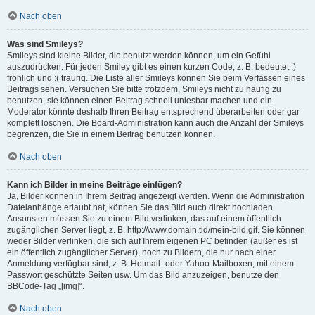
Nach oben
Was sind Smileys?
Smileys sind kleine Bilder, die benutzt werden können, um ein Gefühl
auszudrücken. Für jeden Smiley gibt es einen kurzen Code, z. B. bedeutet :)
fröhlich und :( traurig. Die Liste aller Smileys können Sie beim Verfassen eines
Beitrags sehen. Versuchen Sie bitte trotzdem, Smileys nicht zu häufig zu
benutzen, sie können einen Beitrag schnell unlesbar machen und ein
Moderator könnte deshalb Ihren Beitrag entsprechend überarbeiten oder gar
komplett löschen. Die Board-Administration kann auch die Anzahl der Smileys
begrenzen, die Sie in einem Beitrag benutzen können.
Nach oben
Kann ich Bilder in meine Beiträge einfügen?
Ja, Bilder können in Ihrem Beitrag angezeigt werden. Wenn die Administration
Dateianhänge erlaubt hat, können Sie das Bild auch direkt hochladen.
Ansonsten müssen Sie zu einem Bild verlinken, das auf einem öffentlich
zugänglichen Server liegt, z. B. http://www.domain.tld/mein-bild.gif. Sie können
weder Bilder verlinken, die sich auf Ihrem eigenen PC befinden (außer es ist
ein öffentlich zugänglicher Server), noch zu Bildern, die nur nach einer
Anmeldung verfügbar sind, z. B. Hotmail- oder Yahoo-Mailboxen, mit einem
Passwort geschützte Seiten usw. Um das Bild anzuzeigen, benutze den
BBCode-Tag „[img]“.
Nach oben