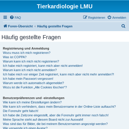
Tierkardiologie LMU
FAQ
Registrieren
Anmelden
S
Foren-Übersicht
Häufig gestellte Fragen
u
Häufig gestellte Fragen
c
h
Registrierung und Anmeldung
Wozu muss ich mich registrieren?
e
Was ist COPPA?
Warum kann ich mich nicht registrieren?
Ich habe mich registriert, kann mich aber nicht anmelden!
Warum kann ich mich nicht anmelden?
Ich habe mich vor einiger Zeit registriert, kann mich aber nicht mehr anmelden?!
Ich habe mein Passwort vergessen!
Warum werde ich automatisch abgemeldet?
Wozu ist die Funktion „Alle Cookies löschen“?
Benutzerpräferenzen und -einstellungen
Wie kann ich meine Einstellungen ändern?
Wie kann ich verhindern, dass mein Benutzername in der Online-Liste auftaucht?
Die Forenuhr geht falsch!
Ich habe die Zeitzone eingestellt, aber die Forenuhr geht immer noch falsch!
Meine Sprache steht auf diesem Board nicht zur Auswahl!
Was sind das für Bilder, die bei meinem Benutzernamen angezeigt werden?
Wie verwende ich einen Avatar?