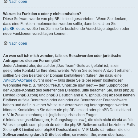
Nach oben
Warum ist Funktion x oder y nicht enthalten?
Diese Software wurde von phpBB Limited geschrieben. Wenn Sie denken,
dass eine Funktion implementiert werden sollte, dann besuchen Sie
phpBB Ideas
, wo Sie Ihre Stimme für bestehende Vorschläge abgeben oder
neue Funktionen vorschlagen können.
Nach oben
An wen soll ich mich wenden, falls es Beschwerden oder juristische
Anfragen zu diesem Forum gibt?
Jeder Administrator, der auf der „Das Team“-Seite aufgeführt ist, ist ein
geeigneter Kontakt für Ihre Beschwerde. Wenn Sie so keine Antwort erhalten,
sollten Sie den Besitzer der Domain kontaktieren (führen Sie dazu eine
„WHOIS“-Abfrage
durch) oder — falls diese Seite bei einem kostenlosen
Webhoster wie z. B. Yahoo!, free.fr, funpic.de usw. liegt — den Support oder
den Abuse-Kontakt des betreffenden Dienstes. Bitte beachten Sie, dass phpBB
Limited (phpBB.com) und phpBB Deutschland e. V. (phpBB.de)
absolut keinen
Einfluss
auf die Benutzung oder den oder die Benutzer der Forensoftware
haben und dafür in keiner Weise zur Verantwortung herangezogen werden
können. Kontaktieren Sie daher nie phpBB Limited oder phpBB Deutschland
e. V. in Zusammenhang mit jeglichen juristischen Fragen
(Unterlassungserklärungen, Haftungsfragen usw.), die
sich nicht direkt
auf die
Website phpbb.com, phpbb.de oder die phpBB-Software selbst beziehen. Falls
Sie phpBB Limited oder phpBB Deutschland e. V. E-Mails schreiben, die die
Softwarenutzung durch Dritte
betreffen, so werden Sie, wenn überhaupt,