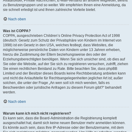
Avatarbilder, Private Nachrichten, E-Mail-Versand an andere Mitglieder, Beitritt
zu Benutzergruppen und so weiter. Wir empfehlen Ihnen eine Anmeldung, da
sie schnell erledigt ist und Ihnen zahlreiche Vorteile bietet.
Nach oben
Was ist COPPA?
COPPA, ausgeschrieben Children’s Online Privacy Protection Act of 1998
(deutsch: Gesetz zum Schutz der Privatsphäre von Kindern im Internet von
1998) ist ein Gesetz in den USA, welches festlegt, dass Websites, die
möglicherweise persönliche Daten von Kindern unter 13 Jahren erheben,
hierzu die Zustimmung der Eltern beziehungsweise des oder der
Erziehungsberechtigten benötigen. Wenn Sie sich unsicher sind, ob dies auf
Sie oder die Website, auf der Sie sich zu registrieren versuchen, zutrifft, ziehen
Sie einen rechtlichen Beistand zu Rate. Bitte beachten Sie, dass phpBB
Limited und der Besitzer dieses Boards keine Rechtsberatung anbieten kann
und nicht die Anlaufstelle für Rechtsangelegenheiten jeglicher Art ist; außer
solchen, die unter der Frage „An wen soll ich mich wenden, falls es
Beschwerden oder juristische Anfragen zu diesem Forum gibt?“ behandelt
werden.
Nach oben
Warum kann ich mich nicht registrieren?
Es kann sein, dass die Board-Administration die Registrierung komplett
ausgeschaltet hat, damit sich keine neuen Benutzer mehr anmelden können.
Es könnte auch sein, dass Ihre IP-Adresse oder der Benutzername, mit dem