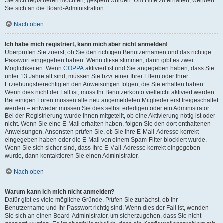
Sie sich registrieren möchten, gesperrt wurden. Um Hilfe zu erhalten, wenden
Sie sich an die Board-Administration.
Nach oben
Ich habe mich registriert, kann mich aber nicht anmelden!
Überprüfen Sie zuerst, ob Sie den richtigen Benutzernamen und das richtige
Passwort eingegeben haben. Wenn diese stimmen, dann gibt es zwei
Möglichkeiten. Wenn
COPPA
aktiviert ist und Sie angegeben haben, dass Sie
unter 13 Jahre alt sind, müssen Sie bzw. einer Ihrer Eltern oder Ihrer
Erziehungsberechtigten den Anweisungen folgen, die Sie erhalten haben.
Wenn dies nicht der Fall ist, muss Ihr Benutzerkonto vielleicht aktiviert werden.
Bei einigen Foren müssen alle neu angemeldeten Mitglieder erst freigeschaltet
werden – entweder müssen Sie dies selbst erledigen oder ein Administrator.
Bei der Registrierung wurde Ihnen mitgeteilt, ob eine Aktivierung nötig ist oder
nicht. Wenn Sie eine E-Mail erhalten haben, folgen Sie den dort enthaltenen
Anweisungen. Ansonsten prüfen Sie, ob Sie Ihre E-Mail-Adresse korrekt
eingegeben haben oder die E-Mail von einem Spam-Filter blockiert wurde.
Wenn Sie sich sicher sind, dass Ihre E-Mail-Adresse korrekt eingegeben
wurde, dann kontaktieren Sie einen Administrator.
Nach oben
Warum kann ich mich nicht anmelden?
Dafür gibt es viele mögliche Gründe. Prüfen Sie zunächst, ob Ihr
Benutzername und Ihr Passwort richtig sind. Wenn dies der Fall ist, wenden
Sie sich an einen Board-Administrator, um sicherzugehen, dass Sie nicht