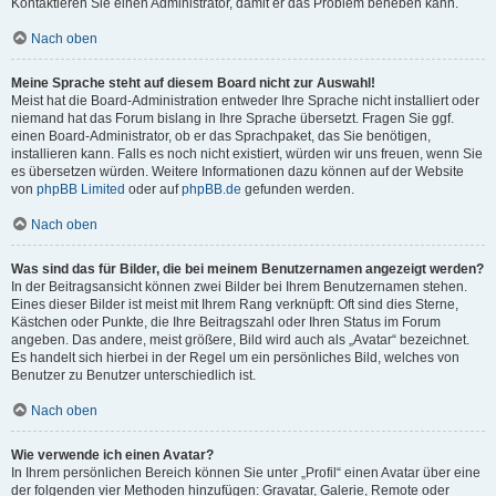
Kontaktieren Sie einen Administrator, damit er das Problem beheben kann.
Nach oben
Meine Sprache steht auf diesem Board nicht zur Auswahl!
Meist hat die Board-Administration entweder Ihre Sprache nicht installiert oder
niemand hat das Forum bislang in Ihre Sprache übersetzt. Fragen Sie ggf.
einen Board-Administrator, ob er das Sprachpaket, das Sie benötigen,
installieren kann. Falls es noch nicht existiert, würden wir uns freuen, wenn Sie
es übersetzen würden. Weitere Informationen dazu können auf der Website
von
phpBB Limited
oder auf
phpBB.de
gefunden werden.
Nach oben
Was sind das für Bilder, die bei meinem Benutzernamen angezeigt werden?
In der Beitragsansicht können zwei Bilder bei Ihrem Benutzernamen stehen.
Eines dieser Bilder ist meist mit Ihrem Rang verknüpft: Oft sind dies Sterne,
Kästchen oder Punkte, die Ihre Beitragszahl oder Ihren Status im Forum
angeben. Das andere, meist größere, Bild wird auch als „Avatar“ bezeichnet.
Es handelt sich hierbei in der Regel um ein persönliches Bild, welches von
Benutzer zu Benutzer unterschiedlich ist.
Nach oben
Wie verwende ich einen Avatar?
In Ihrem persönlichen Bereich können Sie unter „Profil“ einen Avatar über eine
der folgenden vier Methoden hinzufügen: Gravatar, Galerie, Remote oder