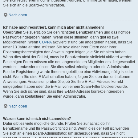
Sie sich registrieren möchten, gesperrt wurden. Um Hilfe zu erhalten, wenden
Sie sich an die Board-Administration.
Nach oben
Ich habe mich registriert, kann mich aber nicht anmelden!
Überprüfen Sie zuerst, ob Sie den richtigen Benutzernamen und das richtige
Passwort eingegeben haben. Wenn diese stimmen, dann gibt es zwei
Möglichkeiten. Wenn
COPPA
aktiviert ist und Sie angegeben haben, dass Sie
unter 13 Jahre alt sind, müssen Sie bzw. einer Ihrer Eltern oder Ihrer
Erziehungsberechtigten den Anweisungen folgen, die Sie erhalten haben.
Wenn dies nicht der Fall ist, muss Ihr Benutzerkonto vielleicht aktiviert werden.
Bei einigen Foren müssen alle neu angemeldeten Mitglieder erst freigeschaltet
werden – entweder müssen Sie dies selbst erledigen oder ein Administrator.
Bei der Registrierung wurde Ihnen mitgeteilt, ob eine Aktivierung nötig ist oder
nicht. Wenn Sie eine E-Mail erhalten haben, folgen Sie den dort enthaltenen
Anweisungen. Ansonsten prüfen Sie, ob Sie Ihre E-Mail-Adresse korrekt
eingegeben haben oder die E-Mail von einem Spam-Filter blockiert wurde.
Wenn Sie sich sicher sind, dass Ihre E-Mail-Adresse korrekt eingegeben
wurde, dann kontaktieren Sie einen Administrator.
Nach oben
Warum kann ich mich nicht anmelden?
Dafür gibt es viele mögliche Gründe. Prüfen Sie zunächst, ob Ihr
Benutzername und Ihr Passwort richtig sind. Wenn dies der Fall ist, wenden
Sie sich an einen Board-Administrator, um sicherzugehen, dass Sie nicht