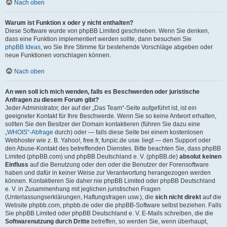
Nach oben
Warum ist Funktion x oder y nicht enthalten?
Diese Software wurde von phpBB Limited geschrieben. Wenn Sie denken,
dass eine Funktion implementiert werden sollte, dann besuchen Sie
phpBB Ideas
, wo Sie Ihre Stimme für bestehende Vorschläge abgeben oder
neue Funktionen vorschlagen können.
Nach oben
An wen soll ich mich wenden, falls es Beschwerden oder juristische
Anfragen zu diesem Forum gibt?
Jeder Administrator, der auf der „Das Team“-Seite aufgeführt ist, ist ein
geeigneter Kontakt für Ihre Beschwerde. Wenn Sie so keine Antwort erhalten,
sollten Sie den Besitzer der Domain kontaktieren (führen Sie dazu eine
„WHOIS“-Abfrage
durch) oder — falls diese Seite bei einem kostenlosen
Webhoster wie z. B. Yahoo!, free.fr, funpic.de usw. liegt — den Support oder
den Abuse-Kontakt des betreffenden Dienstes. Bitte beachten Sie, dass phpBB
Limited (phpBB.com) und phpBB Deutschland e. V. (phpBB.de)
absolut keinen
Einfluss
auf die Benutzung oder den oder die Benutzer der Forensoftware
haben und dafür in keiner Weise zur Verantwortung herangezogen werden
können. Kontaktieren Sie daher nie phpBB Limited oder phpBB Deutschland
e. V. in Zusammenhang mit jeglichen juristischen Fragen
(Unterlassungserklärungen, Haftungsfragen usw.), die
sich nicht direkt
auf die
Website phpbb.com, phpbb.de oder die phpBB-Software selbst beziehen. Falls
Sie phpBB Limited oder phpBB Deutschland e. V. E-Mails schreiben, die die
Softwarenutzung durch Dritte
betreffen, so werden Sie, wenn überhaupt,