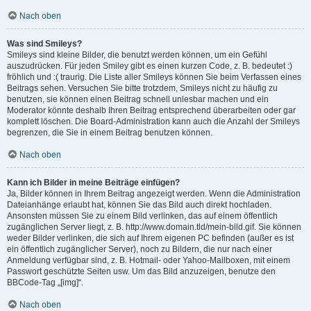
Nach oben
Was sind Smileys?
Smileys sind kleine Bilder, die benutzt werden können, um ein Gefühl
auszudrücken. Für jeden Smiley gibt es einen kurzen Code, z. B. bedeutet :)
fröhlich und :( traurig. Die Liste aller Smileys können Sie beim Verfassen eines
Beitrags sehen. Versuchen Sie bitte trotzdem, Smileys nicht zu häufig zu
benutzen, sie können einen Beitrag schnell unlesbar machen und ein
Moderator könnte deshalb Ihren Beitrag entsprechend überarbeiten oder gar
komplett löschen. Die Board-Administration kann auch die Anzahl der Smileys
begrenzen, die Sie in einem Beitrag benutzen können.
Nach oben
Kann ich Bilder in meine Beiträge einfügen?
Ja, Bilder können in Ihrem Beitrag angezeigt werden. Wenn die Administration
Dateianhänge erlaubt hat, können Sie das Bild auch direkt hochladen.
Ansonsten müssen Sie zu einem Bild verlinken, das auf einem öffentlich
zugänglichen Server liegt, z. B. http://www.domain.tld/mein-bild.gif. Sie können
weder Bilder verlinken, die sich auf Ihrem eigenen PC befinden (außer es ist
ein öffentlich zugänglicher Server), noch zu Bildern, die nur nach einer
Anmeldung verfügbar sind, z. B. Hotmail- oder Yahoo-Mailboxen, mit einem
Passwort geschützte Seiten usw. Um das Bild anzuzeigen, benutze den
BBCode-Tag „[img]“.
Nach oben