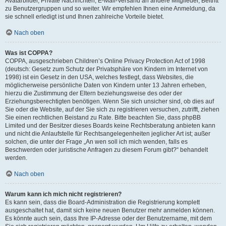
Avatarbilder, Private Nachrichten, E-Mail-Versand an andere Mitglieder, Beitritt
zu Benutzergruppen und so weiter. Wir empfehlen Ihnen eine Anmeldung, da
sie schnell erledigt ist und Ihnen zahlreiche Vorteile bietet.
Nach oben
Was ist COPPA?
COPPA, ausgeschrieben Children’s Online Privacy Protection Act of 1998
(deutsch: Gesetz zum Schutz der Privatsphäre von Kindern im Internet von
1998) ist ein Gesetz in den USA, welches festlegt, dass Websites, die
möglicherweise persönliche Daten von Kindern unter 13 Jahren erheben,
hierzu die Zustimmung der Eltern beziehungsweise des oder der
Erziehungsberechtigten benötigen. Wenn Sie sich unsicher sind, ob dies auf
Sie oder die Website, auf der Sie sich zu registrieren versuchen, zutrifft, ziehen
Sie einen rechtlichen Beistand zu Rate. Bitte beachten Sie, dass phpBB
Limited und der Besitzer dieses Boards keine Rechtsberatung anbieten kann
und nicht die Anlaufstelle für Rechtsangelegenheiten jeglicher Art ist; außer
solchen, die unter der Frage „An wen soll ich mich wenden, falls es
Beschwerden oder juristische Anfragen zu diesem Forum gibt?“ behandelt
werden.
Nach oben
Warum kann ich mich nicht registrieren?
Es kann sein, dass die Board-Administration die Registrierung komplett
ausgeschaltet hat, damit sich keine neuen Benutzer mehr anmelden können.
Es könnte auch sein, dass Ihre IP-Adresse oder der Benutzername, mit dem