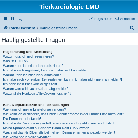
Tierkardiologie LMU
FAQ
Registrieren
Anmelden
S
Foren-Übersicht
Häufig gestellte Fragen
u
Häufig gestellte Fragen
c
h
Registrierung und Anmeldung
Wozu muss ich mich registrieren?
e
Was ist COPPA?
Warum kann ich mich nicht registrieren?
Ich habe mich registriert, kann mich aber nicht anmelden!
Warum kann ich mich nicht anmelden?
Ich habe mich vor einiger Zeit registriert, kann mich aber nicht mehr anmelden?!
Ich habe mein Passwort vergessen!
Warum werde ich automatisch abgemeldet?
Wozu ist die Funktion „Alle Cookies löschen“?
Benutzerpräferenzen und -einstellungen
Wie kann ich meine Einstellungen ändern?
Wie kann ich verhindern, dass mein Benutzername in der Online-Liste auftaucht?
Die Forenuhr geht falsch!
Ich habe die Zeitzone eingestellt, aber die Forenuhr geht immer noch falsch!
Meine Sprache steht auf diesem Board nicht zur Auswahl!
Was sind das für Bilder, die bei meinem Benutzernamen angezeigt werden?
Wie verwende ich einen Avatar?