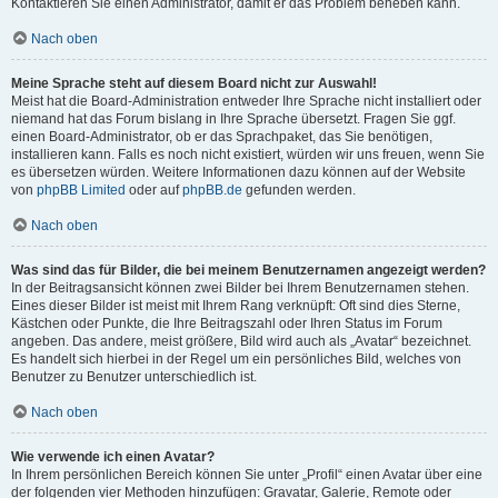
Kontaktieren Sie einen Administrator, damit er das Problem beheben kann.
Nach oben
Meine Sprache steht auf diesem Board nicht zur Auswahl!
Meist hat die Board-Administration entweder Ihre Sprache nicht installiert oder
niemand hat das Forum bislang in Ihre Sprache übersetzt. Fragen Sie ggf.
einen Board-Administrator, ob er das Sprachpaket, das Sie benötigen,
installieren kann. Falls es noch nicht existiert, würden wir uns freuen, wenn Sie
es übersetzen würden. Weitere Informationen dazu können auf der Website
von
phpBB Limited
oder auf
phpBB.de
gefunden werden.
Nach oben
Was sind das für Bilder, die bei meinem Benutzernamen angezeigt werden?
In der Beitragsansicht können zwei Bilder bei Ihrem Benutzernamen stehen.
Eines dieser Bilder ist meist mit Ihrem Rang verknüpft: Oft sind dies Sterne,
Kästchen oder Punkte, die Ihre Beitragszahl oder Ihren Status im Forum
angeben. Das andere, meist größere, Bild wird auch als „Avatar“ bezeichnet.
Es handelt sich hierbei in der Regel um ein persönliches Bild, welches von
Benutzer zu Benutzer unterschiedlich ist.
Nach oben
Wie verwende ich einen Avatar?
In Ihrem persönlichen Bereich können Sie unter „Profil“ einen Avatar über eine
der folgenden vier Methoden hinzufügen: Gravatar, Galerie, Remote oder