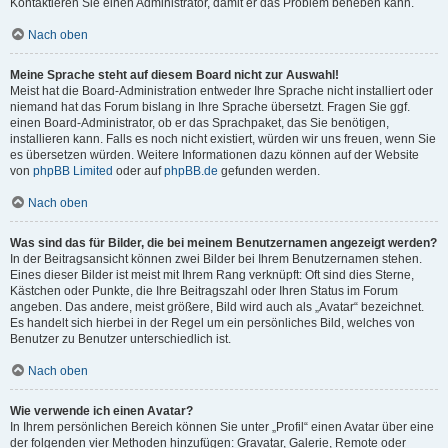
Kontaktieren Sie einen Administrator, damit er das Problem beheben kann.
Nach oben
Meine Sprache steht auf diesem Board nicht zur Auswahl!
Meist hat die Board-Administration entweder Ihre Sprache nicht installiert oder
niemand hat das Forum bislang in Ihre Sprache übersetzt. Fragen Sie ggf.
einen Board-Administrator, ob er das Sprachpaket, das Sie benötigen,
installieren kann. Falls es noch nicht existiert, würden wir uns freuen, wenn Sie
es übersetzen würden. Weitere Informationen dazu können auf der Website
von
phpBB Limited
oder auf
phpBB.de
gefunden werden.
Nach oben
Was sind das für Bilder, die bei meinem Benutzernamen angezeigt werden?
In der Beitragsansicht können zwei Bilder bei Ihrem Benutzernamen stehen.
Eines dieser Bilder ist meist mit Ihrem Rang verknüpft: Oft sind dies Sterne,
Kästchen oder Punkte, die Ihre Beitragszahl oder Ihren Status im Forum
angeben. Das andere, meist größere, Bild wird auch als „Avatar“ bezeichnet.
Es handelt sich hierbei in der Regel um ein persönliches Bild, welches von
Benutzer zu Benutzer unterschiedlich ist.
Nach oben
Wie verwende ich einen Avatar?
In Ihrem persönlichen Bereich können Sie unter „Profil“ einen Avatar über eine
der folgenden vier Methoden hinzufügen: Gravatar, Galerie, Remote oder