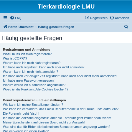
Tierkardiologie LMU
FAQ
Registrieren
Anmelden
S
Foren-Übersicht
Häufig gestellte Fragen
u
Häufig gestellte Fragen
c
h
Registrierung und Anmeldung
Wozu muss ich mich registrieren?
e
Was ist COPPA?
Warum kann ich mich nicht registrieren?
Ich habe mich registriert, kann mich aber nicht anmelden!
Warum kann ich mich nicht anmelden?
Ich habe mich vor einiger Zeit registriert, kann mich aber nicht mehr anmelden?!
Ich habe mein Passwort vergessen!
Warum werde ich automatisch abgemeldet?
Wozu ist die Funktion „Alle Cookies löschen“?
Benutzerpräferenzen und -einstellungen
Wie kann ich meine Einstellungen ändern?
Wie kann ich verhindern, dass mein Benutzername in der Online-Liste auftaucht?
Die Forenuhr geht falsch!
Ich habe die Zeitzone eingestellt, aber die Forenuhr geht immer noch falsch!
Meine Sprache steht auf diesem Board nicht zur Auswahl!
Was sind das für Bilder, die bei meinem Benutzernamen angezeigt werden?
Wie verwende ich einen Avatar?