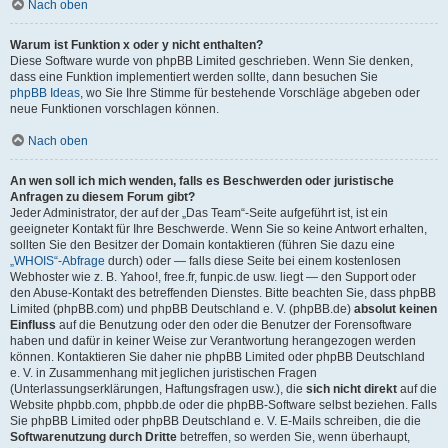
Nach oben
Warum ist Funktion x oder y nicht enthalten?
Diese Software wurde von phpBB Limited geschrieben. Wenn Sie denken,
dass eine Funktion implementiert werden sollte, dann besuchen Sie
phpBB Ideas
, wo Sie Ihre Stimme für bestehende Vorschläge abgeben oder
neue Funktionen vorschlagen können.
Nach oben
An wen soll ich mich wenden, falls es Beschwerden oder juristische
Anfragen zu diesem Forum gibt?
Jeder Administrator, der auf der „Das Team“-Seite aufgeführt ist, ist ein
geeigneter Kontakt für Ihre Beschwerde. Wenn Sie so keine Antwort erhalten,
sollten Sie den Besitzer der Domain kontaktieren (führen Sie dazu eine
„WHOIS“-Abfrage
durch) oder — falls diese Seite bei einem kostenlosen
Webhoster wie z. B. Yahoo!, free.fr, funpic.de usw. liegt — den Support oder
den Abuse-Kontakt des betreffenden Dienstes. Bitte beachten Sie, dass phpBB
Limited (phpBB.com) und phpBB Deutschland e. V. (phpBB.de)
absolut keinen
Einfluss
auf die Benutzung oder den oder die Benutzer der Forensoftware
haben und dafür in keiner Weise zur Verantwortung herangezogen werden
können. Kontaktieren Sie daher nie phpBB Limited oder phpBB Deutschland
e. V. in Zusammenhang mit jeglichen juristischen Fragen
(Unterlassungserklärungen, Haftungsfragen usw.), die
sich nicht direkt
auf die
Website phpbb.com, phpbb.de oder die phpBB-Software selbst beziehen. Falls
Sie phpBB Limited oder phpBB Deutschland e. V. E-Mails schreiben, die die
Softwarenutzung durch Dritte
betreffen, so werden Sie, wenn überhaupt,