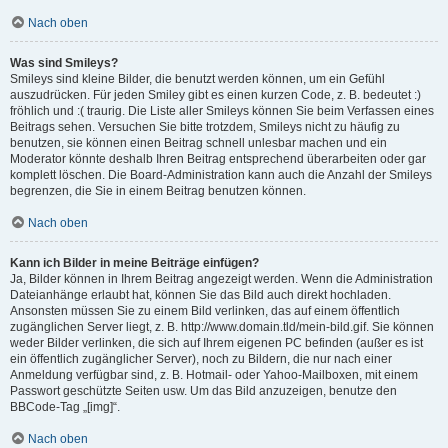
Nach oben
Was sind Smileys?
Smileys sind kleine Bilder, die benutzt werden können, um ein Gefühl
auszudrücken. Für jeden Smiley gibt es einen kurzen Code, z. B. bedeutet :)
fröhlich und :( traurig. Die Liste aller Smileys können Sie beim Verfassen eines
Beitrags sehen. Versuchen Sie bitte trotzdem, Smileys nicht zu häufig zu
benutzen, sie können einen Beitrag schnell unlesbar machen und ein
Moderator könnte deshalb Ihren Beitrag entsprechend überarbeiten oder gar
komplett löschen. Die Board-Administration kann auch die Anzahl der Smileys
begrenzen, die Sie in einem Beitrag benutzen können.
Nach oben
Kann ich Bilder in meine Beiträge einfügen?
Ja, Bilder können in Ihrem Beitrag angezeigt werden. Wenn die Administration
Dateianhänge erlaubt hat, können Sie das Bild auch direkt hochladen.
Ansonsten müssen Sie zu einem Bild verlinken, das auf einem öffentlich
zugänglichen Server liegt, z. B. http://www.domain.tld/mein-bild.gif. Sie können
weder Bilder verlinken, die sich auf Ihrem eigenen PC befinden (außer es ist
ein öffentlich zugänglicher Server), noch zu Bildern, die nur nach einer
Anmeldung verfügbar sind, z. B. Hotmail- oder Yahoo-Mailboxen, mit einem
Passwort geschützte Seiten usw. Um das Bild anzuzeigen, benutze den
BBCode-Tag „[img]“.
Nach oben