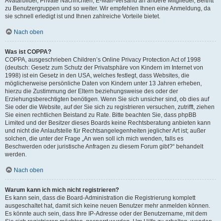
Avatarbilder, Private Nachrichten, E-Mail-Versand an andere Mitglieder, Beitritt
zu Benutzergruppen und so weiter. Wir empfehlen Ihnen eine Anmeldung, da
sie schnell erledigt ist und Ihnen zahlreiche Vorteile bietet.
Nach oben
Was ist COPPA?
COPPA, ausgeschrieben Children’s Online Privacy Protection Act of 1998
(deutsch: Gesetz zum Schutz der Privatsphäre von Kindern im Internet von
1998) ist ein Gesetz in den USA, welches festlegt, dass Websites, die
möglicherweise persönliche Daten von Kindern unter 13 Jahren erheben,
hierzu die Zustimmung der Eltern beziehungsweise des oder der
Erziehungsberechtigten benötigen. Wenn Sie sich unsicher sind, ob dies auf
Sie oder die Website, auf der Sie sich zu registrieren versuchen, zutrifft, ziehen
Sie einen rechtlichen Beistand zu Rate. Bitte beachten Sie, dass phpBB
Limited und der Besitzer dieses Boards keine Rechtsberatung anbieten kann
und nicht die Anlaufstelle für Rechtsangelegenheiten jeglicher Art ist; außer
solchen, die unter der Frage „An wen soll ich mich wenden, falls es
Beschwerden oder juristische Anfragen zu diesem Forum gibt?“ behandelt
werden.
Nach oben
Warum kann ich mich nicht registrieren?
Es kann sein, dass die Board-Administration die Registrierung komplett
ausgeschaltet hat, damit sich keine neuen Benutzer mehr anmelden können.
Es könnte auch sein, dass Ihre IP-Adresse oder der Benutzername, mit dem