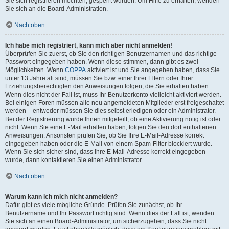
Sie sich registrieren möchten, gesperrt wurden. Um Hilfe zu erhalten, wenden
Sie sich an die Board-Administration.
Nach oben
Ich habe mich registriert, kann mich aber nicht anmelden!
Überprüfen Sie zuerst, ob Sie den richtigen Benutzernamen und das richtige
Passwort eingegeben haben. Wenn diese stimmen, dann gibt es zwei
Möglichkeiten. Wenn
COPPA
aktiviert ist und Sie angegeben haben, dass Sie
unter 13 Jahre alt sind, müssen Sie bzw. einer Ihrer Eltern oder Ihrer
Erziehungsberechtigten den Anweisungen folgen, die Sie erhalten haben.
Wenn dies nicht der Fall ist, muss Ihr Benutzerkonto vielleicht aktiviert werden.
Bei einigen Foren müssen alle neu angemeldeten Mitglieder erst freigeschaltet
werden – entweder müssen Sie dies selbst erledigen oder ein Administrator.
Bei der Registrierung wurde Ihnen mitgeteilt, ob eine Aktivierung nötig ist oder
nicht. Wenn Sie eine E-Mail erhalten haben, folgen Sie den dort enthaltenen
Anweisungen. Ansonsten prüfen Sie, ob Sie Ihre E-Mail-Adresse korrekt
eingegeben haben oder die E-Mail von einem Spam-Filter blockiert wurde.
Wenn Sie sich sicher sind, dass Ihre E-Mail-Adresse korrekt eingegeben
wurde, dann kontaktieren Sie einen Administrator.
Nach oben
Warum kann ich mich nicht anmelden?
Dafür gibt es viele mögliche Gründe. Prüfen Sie zunächst, ob Ihr
Benutzername und Ihr Passwort richtig sind. Wenn dies der Fall ist, wenden
Sie sich an einen Board-Administrator, um sicherzugehen, dass Sie nicht