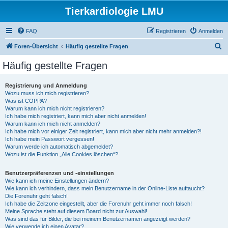
Tierkardiologie LMU
FAQ
Registrieren
Anmelden
S
Foren-Übersicht
Häufig gestellte Fragen
u
Häufig gestellte Fragen
c
h
Registrierung und Anmeldung
Wozu muss ich mich registrieren?
e
Was ist COPPA?
Warum kann ich mich nicht registrieren?
Ich habe mich registriert, kann mich aber nicht anmelden!
Warum kann ich mich nicht anmelden?
Ich habe mich vor einiger Zeit registriert, kann mich aber nicht mehr anmelden?!
Ich habe mein Passwort vergessen!
Warum werde ich automatisch abgemeldet?
Wozu ist die Funktion „Alle Cookies löschen“?
Benutzerpräferenzen und -einstellungen
Wie kann ich meine Einstellungen ändern?
Wie kann ich verhindern, dass mein Benutzername in der Online-Liste auftaucht?
Die Forenuhr geht falsch!
Ich habe die Zeitzone eingestellt, aber die Forenuhr geht immer noch falsch!
Meine Sprache steht auf diesem Board nicht zur Auswahl!
Was sind das für Bilder, die bei meinem Benutzernamen angezeigt werden?
Wie verwende ich einen Avatar?