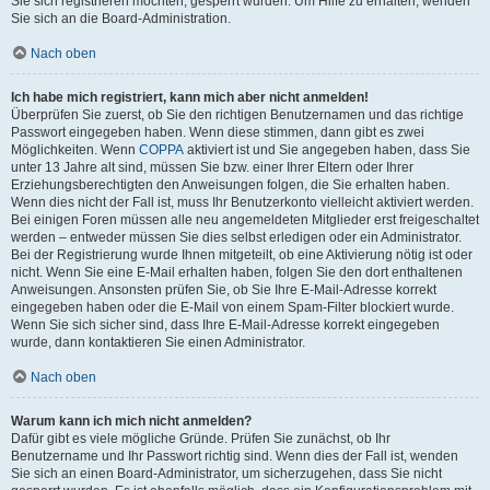
Sie sich registrieren möchten, gesperrt wurden. Um Hilfe zu erhalten, wenden
Sie sich an die Board-Administration.
Nach oben
Ich habe mich registriert, kann mich aber nicht anmelden!
Überprüfen Sie zuerst, ob Sie den richtigen Benutzernamen und das richtige
Passwort eingegeben haben. Wenn diese stimmen, dann gibt es zwei
Möglichkeiten. Wenn
COPPA
aktiviert ist und Sie angegeben haben, dass Sie
unter 13 Jahre alt sind, müssen Sie bzw. einer Ihrer Eltern oder Ihrer
Erziehungsberechtigten den Anweisungen folgen, die Sie erhalten haben.
Wenn dies nicht der Fall ist, muss Ihr Benutzerkonto vielleicht aktiviert werden.
Bei einigen Foren müssen alle neu angemeldeten Mitglieder erst freigeschaltet
werden – entweder müssen Sie dies selbst erledigen oder ein Administrator.
Bei der Registrierung wurde Ihnen mitgeteilt, ob eine Aktivierung nötig ist oder
nicht. Wenn Sie eine E-Mail erhalten haben, folgen Sie den dort enthaltenen
Anweisungen. Ansonsten prüfen Sie, ob Sie Ihre E-Mail-Adresse korrekt
eingegeben haben oder die E-Mail von einem Spam-Filter blockiert wurde.
Wenn Sie sich sicher sind, dass Ihre E-Mail-Adresse korrekt eingegeben
wurde, dann kontaktieren Sie einen Administrator.
Nach oben
Warum kann ich mich nicht anmelden?
Dafür gibt es viele mögliche Gründe. Prüfen Sie zunächst, ob Ihr
Benutzername und Ihr Passwort richtig sind. Wenn dies der Fall ist, wenden
Sie sich an einen Board-Administrator, um sicherzugehen, dass Sie nicht