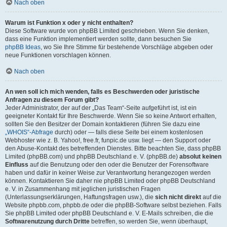
Nach oben
Warum ist Funktion x oder y nicht enthalten?
Diese Software wurde von phpBB Limited geschrieben. Wenn Sie denken,
dass eine Funktion implementiert werden sollte, dann besuchen Sie
phpBB Ideas
, wo Sie Ihre Stimme für bestehende Vorschläge abgeben oder
neue Funktionen vorschlagen können.
Nach oben
An wen soll ich mich wenden, falls es Beschwerden oder juristische
Anfragen zu diesem Forum gibt?
Jeder Administrator, der auf der „Das Team“-Seite aufgeführt ist, ist ein
geeigneter Kontakt für Ihre Beschwerde. Wenn Sie so keine Antwort erhalten,
sollten Sie den Besitzer der Domain kontaktieren (führen Sie dazu eine
„WHOIS“-Abfrage
durch) oder — falls diese Seite bei einem kostenlosen
Webhoster wie z. B. Yahoo!, free.fr, funpic.de usw. liegt — den Support oder
den Abuse-Kontakt des betreffenden Dienstes. Bitte beachten Sie, dass phpBB
Limited (phpBB.com) und phpBB Deutschland e. V. (phpBB.de)
absolut keinen
Einfluss
auf die Benutzung oder den oder die Benutzer der Forensoftware
haben und dafür in keiner Weise zur Verantwortung herangezogen werden
können. Kontaktieren Sie daher nie phpBB Limited oder phpBB Deutschland
e. V. in Zusammenhang mit jeglichen juristischen Fragen
(Unterlassungserklärungen, Haftungsfragen usw.), die
sich nicht direkt
auf die
Website phpbb.com, phpbb.de oder die phpBB-Software selbst beziehen. Falls
Sie phpBB Limited oder phpBB Deutschland e. V. E-Mails schreiben, die die
Softwarenutzung durch Dritte
betreffen, so werden Sie, wenn überhaupt,