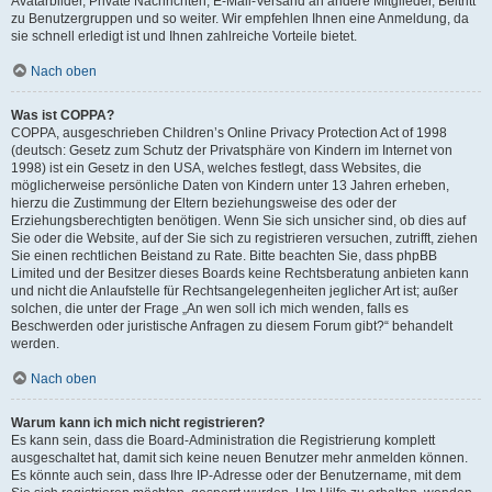
Avatarbilder, Private Nachrichten, E-Mail-Versand an andere Mitglieder, Beitritt
zu Benutzergruppen und so weiter. Wir empfehlen Ihnen eine Anmeldung, da
sie schnell erledigt ist und Ihnen zahlreiche Vorteile bietet.
Nach oben
Was ist COPPA?
COPPA, ausgeschrieben Children’s Online Privacy Protection Act of 1998
(deutsch: Gesetz zum Schutz der Privatsphäre von Kindern im Internet von
1998) ist ein Gesetz in den USA, welches festlegt, dass Websites, die
möglicherweise persönliche Daten von Kindern unter 13 Jahren erheben,
hierzu die Zustimmung der Eltern beziehungsweise des oder der
Erziehungsberechtigten benötigen. Wenn Sie sich unsicher sind, ob dies auf
Sie oder die Website, auf der Sie sich zu registrieren versuchen, zutrifft, ziehen
Sie einen rechtlichen Beistand zu Rate. Bitte beachten Sie, dass phpBB
Limited und der Besitzer dieses Boards keine Rechtsberatung anbieten kann
und nicht die Anlaufstelle für Rechtsangelegenheiten jeglicher Art ist; außer
solchen, die unter der Frage „An wen soll ich mich wenden, falls es
Beschwerden oder juristische Anfragen zu diesem Forum gibt?“ behandelt
werden.
Nach oben
Warum kann ich mich nicht registrieren?
Es kann sein, dass die Board-Administration die Registrierung komplett
ausgeschaltet hat, damit sich keine neuen Benutzer mehr anmelden können.
Es könnte auch sein, dass Ihre IP-Adresse oder der Benutzername, mit dem