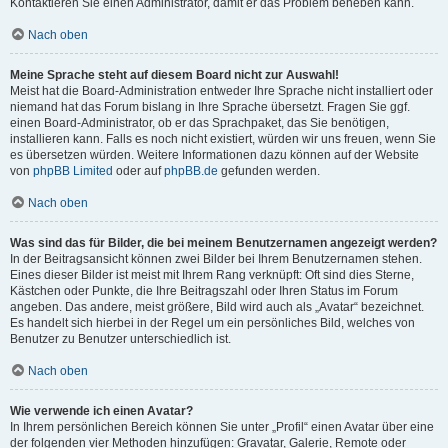
Kontaktieren Sie einen Administrator, damit er das Problem beheben kann.
Nach oben
Meine Sprache steht auf diesem Board nicht zur Auswahl!
Meist hat die Board-Administration entweder Ihre Sprache nicht installiert oder
niemand hat das Forum bislang in Ihre Sprache übersetzt. Fragen Sie ggf.
einen Board-Administrator, ob er das Sprachpaket, das Sie benötigen,
installieren kann. Falls es noch nicht existiert, würden wir uns freuen, wenn Sie
es übersetzen würden. Weitere Informationen dazu können auf der Website
von
phpBB Limited
oder auf
phpBB.de
gefunden werden.
Nach oben
Was sind das für Bilder, die bei meinem Benutzernamen angezeigt werden?
In der Beitragsansicht können zwei Bilder bei Ihrem Benutzernamen stehen.
Eines dieser Bilder ist meist mit Ihrem Rang verknüpft: Oft sind dies Sterne,
Kästchen oder Punkte, die Ihre Beitragszahl oder Ihren Status im Forum
angeben. Das andere, meist größere, Bild wird auch als „Avatar“ bezeichnet.
Es handelt sich hierbei in der Regel um ein persönliches Bild, welches von
Benutzer zu Benutzer unterschiedlich ist.
Nach oben
Wie verwende ich einen Avatar?
In Ihrem persönlichen Bereich können Sie unter „Profil“ einen Avatar über eine
der folgenden vier Methoden hinzufügen: Gravatar, Galerie, Remote oder