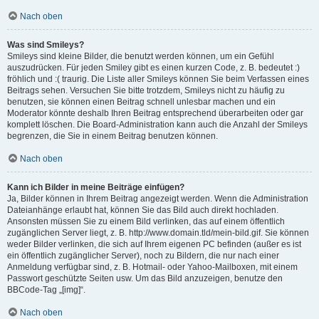
Nach oben
Was sind Smileys?
Smileys sind kleine Bilder, die benutzt werden können, um ein Gefühl
auszudrücken. Für jeden Smiley gibt es einen kurzen Code, z. B. bedeutet :)
fröhlich und :( traurig. Die Liste aller Smileys können Sie beim Verfassen eines
Beitrags sehen. Versuchen Sie bitte trotzdem, Smileys nicht zu häufig zu
benutzen, sie können einen Beitrag schnell unlesbar machen und ein
Moderator könnte deshalb Ihren Beitrag entsprechend überarbeiten oder gar
komplett löschen. Die Board-Administration kann auch die Anzahl der Smileys
begrenzen, die Sie in einem Beitrag benutzen können.
Nach oben
Kann ich Bilder in meine Beiträge einfügen?
Ja, Bilder können in Ihrem Beitrag angezeigt werden. Wenn die Administration
Dateianhänge erlaubt hat, können Sie das Bild auch direkt hochladen.
Ansonsten müssen Sie zu einem Bild verlinken, das auf einem öffentlich
zugänglichen Server liegt, z. B. http://www.domain.tld/mein-bild.gif. Sie können
weder Bilder verlinken, die sich auf Ihrem eigenen PC befinden (außer es ist
ein öffentlich zugänglicher Server), noch zu Bildern, die nur nach einer
Anmeldung verfügbar sind, z. B. Hotmail- oder Yahoo-Mailboxen, mit einem
Passwort geschützte Seiten usw. Um das Bild anzuzeigen, benutze den
BBCode-Tag „[img]“.
Nach oben