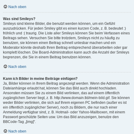
Nach oben
Was sind Smileys?
Smileys sind kleine Bilder, die benutzt werden können, um ein Gefühl
auszudrücken. Für jeden Smiley gibt es einen kurzen Code, z. B. bedeutet :)
fröhlich und :( traurig. Die Liste aller Smileys können Sie beim Verfassen eines
Beitrags sehen. Versuchen Sie bitte trotzdem, Smileys nicht zu häufig zu
benutzen, sie können einen Beitrag schnell unlesbar machen und ein
Moderator könnte deshalb Ihren Beitrag entsprechend überarbeiten oder gar
komplett löschen. Die Board-Administration kann auch die Anzahl der Smileys
begrenzen, die Sie in einem Beitrag benutzen können.
Nach oben
Kann ich Bilder in meine Beiträge einfügen?
Ja, Bilder können in Ihrem Beitrag angezeigt werden. Wenn die Administration
Dateianhänge erlaubt hat, können Sie das Bild auch direkt hochladen.
Ansonsten müssen Sie zu einem Bild verlinken, das auf einem öffentlich
zugänglichen Server liegt, z. B. http://www.domain.tld/mein-bild.gif. Sie können
weder Bilder verlinken, die sich auf Ihrem eigenen PC befinden (außer es ist
ein öffentlich zugänglicher Server), noch zu Bildern, die nur nach einer
Anmeldung verfügbar sind, z. B. Hotmail- oder Yahoo-Mailboxen, mit einem
Passwort geschützte Seiten usw. Um das Bild anzuzeigen, benutze den
BBCode-Tag „[img]“.
Nach oben