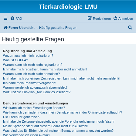
Tierkardiologie LMU
FAQ
Registrieren
Anmelden
S
Foren-Übersicht
Häufig gestellte Fragen
u
Häufig gestellte Fragen
c
h
Registrierung und Anmeldung
Wozu muss ich mich registrieren?
e
Was ist COPPA?
Warum kann ich mich nicht registrieren?
Ich habe mich registriert, kann mich aber nicht anmelden!
Warum kann ich mich nicht anmelden?
Ich habe mich vor einiger Zeit registriert, kann mich aber nicht mehr anmelden?!
Ich habe mein Passwort vergessen!
Warum werde ich automatisch abgemeldet?
Wozu ist die Funktion „Alle Cookies löschen“?
Benutzerpräferenzen und -einstellungen
Wie kann ich meine Einstellungen ändern?
Wie kann ich verhindern, dass mein Benutzername in der Online-Liste auftaucht?
Die Forenuhr geht falsch!
Ich habe die Zeitzone eingestellt, aber die Forenuhr geht immer noch falsch!
Meine Sprache steht auf diesem Board nicht zur Auswahl!
Was sind das für Bilder, die bei meinem Benutzernamen angezeigt werden?
Wie verwende ich einen Avatar?