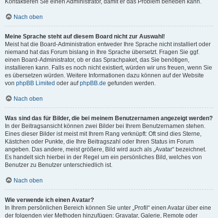
Kontaktieren Sie einen Administrator, damit er das Problem beheben kann.
Nach oben
Meine Sprache steht auf diesem Board nicht zur Auswahl!
Meist hat die Board-Administration entweder Ihre Sprache nicht installiert oder
niemand hat das Forum bislang in Ihre Sprache übersetzt. Fragen Sie ggf.
einen Board-Administrator, ob er das Sprachpaket, das Sie benötigen,
installieren kann. Falls es noch nicht existiert, würden wir uns freuen, wenn Sie
es übersetzen würden. Weitere Informationen dazu können auf der Website
von
phpBB Limited
oder auf
phpBB.de
gefunden werden.
Nach oben
Was sind das für Bilder, die bei meinem Benutzernamen angezeigt werden?
In der Beitragsansicht können zwei Bilder bei Ihrem Benutzernamen stehen.
Eines dieser Bilder ist meist mit Ihrem Rang verknüpft: Oft sind dies Sterne,
Kästchen oder Punkte, die Ihre Beitragszahl oder Ihren Status im Forum
angeben. Das andere, meist größere, Bild wird auch als „Avatar“ bezeichnet.
Es handelt sich hierbei in der Regel um ein persönliches Bild, welches von
Benutzer zu Benutzer unterschiedlich ist.
Nach oben
Wie verwende ich einen Avatar?
In Ihrem persönlichen Bereich können Sie unter „Profil“ einen Avatar über eine
der folgenden vier Methoden hinzufügen: Gravatar, Galerie, Remote oder