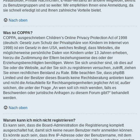
Avatarbilder, Private Nachrichten, E-Mail-Versand an andere Mitglieder, Beitritt
zu Benutzergruppen und so weiter. Wir empfehlen Ihnen eine Anmeldung, da
sie schnell erledigt ist und Ihnen zahlreiche Vorteile bietet.
Nach oben
Was ist COPPA?
COPPA, ausgeschrieben Children’s Online Privacy Protection Act of 1998
(deutsch: Gesetz zum Schutz der Privatsphäre von Kindern im Internet von
1998) ist ein Gesetz in den USA, welches festlegt, dass Websites, die
möglicherweise persönliche Daten von Kindern unter 13 Jahren erheben,
hierzu die Zustimmung der Eltern beziehungsweise des oder der
Erziehungsberechtigten benötigen. Wenn Sie sich unsicher sind, ob dies auf
Sie oder die Website, auf der Sie sich zu registrieren versuchen, zutrifft, ziehen
Sie einen rechtlichen Beistand zu Rate. Bitte beachten Sie, dass phpBB
Limited und der Besitzer dieses Boards keine Rechtsberatung anbieten kann
und nicht die Anlaufstelle für Rechtsangelegenheiten jeglicher Art ist; außer
solchen, die unter der Frage „An wen soll ich mich wenden, falls es
Beschwerden oder juristische Anfragen zu diesem Forum gibt?“ behandelt
werden.
Nach oben
Warum kann ich mich nicht registrieren?
Es kann sein, dass die Board-Administration die Registrierung komplett
ausgeschaltet hat, damit sich keine neuen Benutzer mehr anmelden können.
Es könnte auch sein, dass Ihre IP-Adresse oder der Benutzername, mit dem