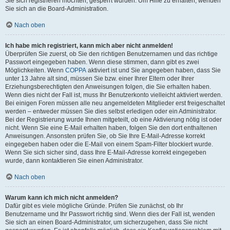
Sie sich registrieren möchten, gesperrt wurden. Um Hilfe zu erhalten, wenden
Sie sich an die Board-Administration.
Nach oben
Ich habe mich registriert, kann mich aber nicht anmelden!
Überprüfen Sie zuerst, ob Sie den richtigen Benutzernamen und das richtige
Passwort eingegeben haben. Wenn diese stimmen, dann gibt es zwei
Möglichkeiten. Wenn
COPPA
aktiviert ist und Sie angegeben haben, dass Sie
unter 13 Jahre alt sind, müssen Sie bzw. einer Ihrer Eltern oder Ihrer
Erziehungsberechtigten den Anweisungen folgen, die Sie erhalten haben.
Wenn dies nicht der Fall ist, muss Ihr Benutzerkonto vielleicht aktiviert werden.
Bei einigen Foren müssen alle neu angemeldeten Mitglieder erst freigeschaltet
werden – entweder müssen Sie dies selbst erledigen oder ein Administrator.
Bei der Registrierung wurde Ihnen mitgeteilt, ob eine Aktivierung nötig ist oder
nicht. Wenn Sie eine E-Mail erhalten haben, folgen Sie den dort enthaltenen
Anweisungen. Ansonsten prüfen Sie, ob Sie Ihre E-Mail-Adresse korrekt
eingegeben haben oder die E-Mail von einem Spam-Filter blockiert wurde.
Wenn Sie sich sicher sind, dass Ihre E-Mail-Adresse korrekt eingegeben
wurde, dann kontaktieren Sie einen Administrator.
Nach oben
Warum kann ich mich nicht anmelden?
Dafür gibt es viele mögliche Gründe. Prüfen Sie zunächst, ob Ihr
Benutzername und Ihr Passwort richtig sind. Wenn dies der Fall ist, wenden
Sie sich an einen Board-Administrator, um sicherzugehen, dass Sie nicht