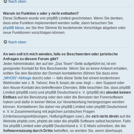
Nach oben
Warum ist Funktion x oder y nicht enthalten?
Diese Software wurde von phpBB Limited geschrieben. Wenn Sie denken,
dass eine Funktion implementiert werden sollte, dann besuchen Sie
phpBB Ideas
, wo Sie Ihre Stimme für bestehende Vorschläge abgeben oder
neue Funktionen vorschlagen können.
Nach oben
An wen soll ich mich wenden, falls es Beschwerden oder juristische
Anfragen zu diesem Forum gibt?
Jeder Administrator, der auf der „Das Team“-Seite aufgeführt ist, ist ein
geeigneter Kontakt für Ihre Beschwerde. Wenn Sie so keine Antwort erhalten,
sollten Sie den Besitzer der Domain kontaktieren (führen Sie dazu eine
„WHOIS“-Abfrage
durch) oder — falls diese Seite bei einem kostenlosen
Webhoster wie z. B. Yahoo!, free.fr, funpic.de usw. liegt — den Support oder
den Abuse-Kontakt des betreffenden Dienstes. Bitte beachten Sie, dass phpBB
Limited (phpBB.com) und phpBB Deutschland e. V. (phpBB.de)
absolut keinen
Einfluss
auf die Benutzung oder den oder die Benutzer der Forensoftware
haben und dafür in keiner Weise zur Verantwortung herangezogen werden
können. Kontaktieren Sie daher nie phpBB Limited oder phpBB Deutschland
e. V. in Zusammenhang mit jeglichen juristischen Fragen
(Unterlassungserklärungen, Haftungsfragen usw.), die
sich nicht direkt
auf die
Website phpbb.com, phpbb.de oder die phpBB-Software selbst beziehen. Falls
Sie phpBB Limited oder phpBB Deutschland e. V. E-Mails schreiben, die die
Softwarenutzung durch Dritte
betreffen, so werden Sie, wenn überhaupt,