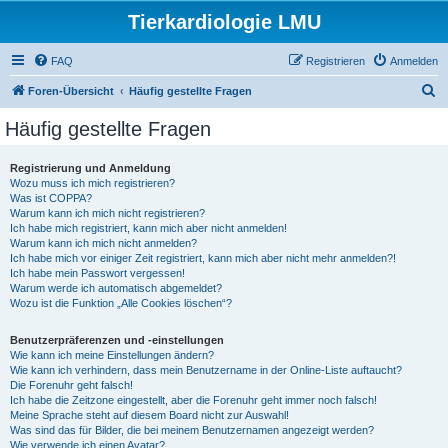
Tierkardiologie LMU
FAQ
Registrieren
Anmelden
S
Foren-Übersicht
Häufig gestellte Fragen
u
Häufig gestellte Fragen
c
h
Registrierung und Anmeldung
Wozu muss ich mich registrieren?
e
Was ist COPPA?
Warum kann ich mich nicht registrieren?
Ich habe mich registriert, kann mich aber nicht anmelden!
Warum kann ich mich nicht anmelden?
Ich habe mich vor einiger Zeit registriert, kann mich aber nicht mehr anmelden?!
Ich habe mein Passwort vergessen!
Warum werde ich automatisch abgemeldet?
Wozu ist die Funktion „Alle Cookies löschen“?
Benutzerpräferenzen und -einstellungen
Wie kann ich meine Einstellungen ändern?
Wie kann ich verhindern, dass mein Benutzername in der Online-Liste auftaucht?
Die Forenuhr geht falsch!
Ich habe die Zeitzone eingestellt, aber die Forenuhr geht immer noch falsch!
Meine Sprache steht auf diesem Board nicht zur Auswahl!
Was sind das für Bilder, die bei meinem Benutzernamen angezeigt werden?
Wie verwende ich einen Avatar?