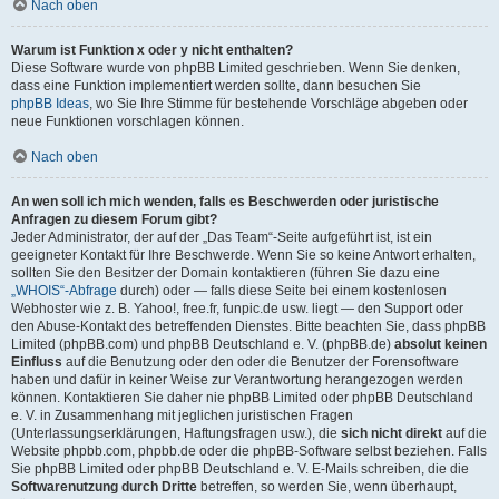
Nach oben
Warum ist Funktion x oder y nicht enthalten?
Diese Software wurde von phpBB Limited geschrieben. Wenn Sie denken,
dass eine Funktion implementiert werden sollte, dann besuchen Sie
phpBB Ideas
, wo Sie Ihre Stimme für bestehende Vorschläge abgeben oder
neue Funktionen vorschlagen können.
Nach oben
An wen soll ich mich wenden, falls es Beschwerden oder juristische
Anfragen zu diesem Forum gibt?
Jeder Administrator, der auf der „Das Team“-Seite aufgeführt ist, ist ein
geeigneter Kontakt für Ihre Beschwerde. Wenn Sie so keine Antwort erhalten,
sollten Sie den Besitzer der Domain kontaktieren (führen Sie dazu eine
„WHOIS“-Abfrage
durch) oder — falls diese Seite bei einem kostenlosen
Webhoster wie z. B. Yahoo!, free.fr, funpic.de usw. liegt — den Support oder
den Abuse-Kontakt des betreffenden Dienstes. Bitte beachten Sie, dass phpBB
Limited (phpBB.com) und phpBB Deutschland e. V. (phpBB.de)
absolut keinen
Einfluss
auf die Benutzung oder den oder die Benutzer der Forensoftware
haben und dafür in keiner Weise zur Verantwortung herangezogen werden
können. Kontaktieren Sie daher nie phpBB Limited oder phpBB Deutschland
e. V. in Zusammenhang mit jeglichen juristischen Fragen
(Unterlassungserklärungen, Haftungsfragen usw.), die
sich nicht direkt
auf die
Website phpbb.com, phpbb.de oder die phpBB-Software selbst beziehen. Falls
Sie phpBB Limited oder phpBB Deutschland e. V. E-Mails schreiben, die die
Softwarenutzung durch Dritte
betreffen, so werden Sie, wenn überhaupt,