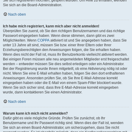
Sie sich registrieren möchten, gesperrt wurden. Um Hilfe zu erhalten, wenden
Sie sich an die Board-Administration.
Nach oben
Ich habe mich registriert, kann mich aber nicht anmelden!
Überprüfen Sie zuerst, ob Sie den richtigen Benutzernamen und das richtige
Passwort eingegeben haben. Wenn diese stimmen, dann gibt es zwei
Möglichkeiten. Wenn
COPPA
aktiviert ist und Sie angegeben haben, dass Sie
unter 13 Jahre alt sind, müssen Sie bzw. einer Ihrer Eltern oder Ihrer
Erziehungsberechtigten den Anweisungen folgen, die Sie erhalten haben.
Wenn dies nicht der Fall ist, muss Ihr Benutzerkonto vielleicht aktiviert werden.
Bei einigen Foren müssen alle neu angemeldeten Mitglieder erst freigeschaltet
werden – entweder müssen Sie dies selbst erledigen oder ein Administrator.
Bei der Registrierung wurde Ihnen mitgeteilt, ob eine Aktivierung nötig ist oder
nicht. Wenn Sie eine E-Mail erhalten haben, folgen Sie den dort enthaltenen
Anweisungen. Ansonsten prüfen Sie, ob Sie Ihre E-Mail-Adresse korrekt
eingegeben haben oder die E-Mail von einem Spam-Filter blockiert wurde.
Wenn Sie sich sicher sind, dass Ihre E-Mail-Adresse korrekt eingegeben
wurde, dann kontaktieren Sie einen Administrator.
Nach oben
Warum kann ich mich nicht anmelden?
Dafür gibt es viele mögliche Gründe. Prüfen Sie zunächst, ob Ihr
Benutzername und Ihr Passwort richtig sind. Wenn dies der Fall ist, wenden
Sie sich an einen Board-Administrator, um sicherzugehen, dass Sie nicht