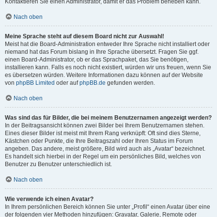
Kontaktieren Sie einen Administrator, damit er das Problem beheben kann.
Nach oben
Meine Sprache steht auf diesem Board nicht zur Auswahl!
Meist hat die Board-Administration entweder Ihre Sprache nicht installiert oder
niemand hat das Forum bislang in Ihre Sprache übersetzt. Fragen Sie ggf.
einen Board-Administrator, ob er das Sprachpaket, das Sie benötigen,
installieren kann. Falls es noch nicht existiert, würden wir uns freuen, wenn Sie
es übersetzen würden. Weitere Informationen dazu können auf der Website
von
phpBB Limited
oder auf
phpBB.de
gefunden werden.
Nach oben
Was sind das für Bilder, die bei meinem Benutzernamen angezeigt werden?
In der Beitragsansicht können zwei Bilder bei Ihrem Benutzernamen stehen.
Eines dieser Bilder ist meist mit Ihrem Rang verknüpft: Oft sind dies Sterne,
Kästchen oder Punkte, die Ihre Beitragszahl oder Ihren Status im Forum
angeben. Das andere, meist größere, Bild wird auch als „Avatar“ bezeichnet.
Es handelt sich hierbei in der Regel um ein persönliches Bild, welches von
Benutzer zu Benutzer unterschiedlich ist.
Nach oben
Wie verwende ich einen Avatar?
In Ihrem persönlichen Bereich können Sie unter „Profil“ einen Avatar über eine
der folgenden vier Methoden hinzufügen: Gravatar, Galerie, Remote oder