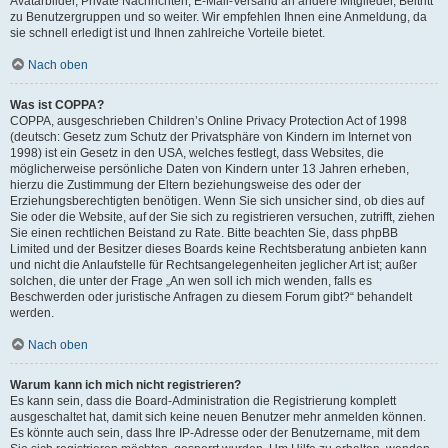
Avatarbilder, Private Nachrichten, E-Mail-Versand an andere Mitglieder, Beitritt
zu Benutzergruppen und so weiter. Wir empfehlen Ihnen eine Anmeldung, da
sie schnell erledigt ist und Ihnen zahlreiche Vorteile bietet.
Nach oben
Was ist COPPA?
COPPA, ausgeschrieben Children’s Online Privacy Protection Act of 1998
(deutsch: Gesetz zum Schutz der Privatsphäre von Kindern im Internet von
1998) ist ein Gesetz in den USA, welches festlegt, dass Websites, die
möglicherweise persönliche Daten von Kindern unter 13 Jahren erheben,
hierzu die Zustimmung der Eltern beziehungsweise des oder der
Erziehungsberechtigten benötigen. Wenn Sie sich unsicher sind, ob dies auf
Sie oder die Website, auf der Sie sich zu registrieren versuchen, zutrifft, ziehen
Sie einen rechtlichen Beistand zu Rate. Bitte beachten Sie, dass phpBB
Limited und der Besitzer dieses Boards keine Rechtsberatung anbieten kann
und nicht die Anlaufstelle für Rechtsangelegenheiten jeglicher Art ist; außer
solchen, die unter der Frage „An wen soll ich mich wenden, falls es
Beschwerden oder juristische Anfragen zu diesem Forum gibt?“ behandelt
werden.
Nach oben
Warum kann ich mich nicht registrieren?
Es kann sein, dass die Board-Administration die Registrierung komplett
ausgeschaltet hat, damit sich keine neuen Benutzer mehr anmelden können.
Es könnte auch sein, dass Ihre IP-Adresse oder der Benutzername, mit dem