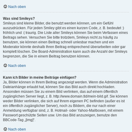
Nach oben
Was sind Smileys?
Smileys sind kleine Bilder, die benutzt werden können, um ein Gefühl
auszudrücken. Für jeden Smiley gibt es einen kurzen Code, z. B. bedeutet :)
fröhlich und :( traurig. Die Liste aller Smileys können Sie beim Verfassen eines
Beitrags sehen. Versuchen Sie bitte trotzdem, Smileys nicht zu häufig zu
benutzen, sie können einen Beitrag schnell unlesbar machen und ein
Moderator könnte deshalb Ihren Beitrag entsprechend überarbeiten oder gar
komplett löschen. Die Board-Administration kann auch die Anzahl der Smileys
begrenzen, die Sie in einem Beitrag benutzen können.
Nach oben
Kann ich Bilder in meine Beiträge einfügen?
Ja, Bilder können in Ihrem Beitrag angezeigt werden. Wenn die Administration
Dateianhänge erlaubt hat, können Sie das Bild auch direkt hochladen.
Ansonsten müssen Sie zu einem Bild verlinken, das auf einem öffentlich
zugänglichen Server liegt, z. B. http://www.domain.tld/mein-bild.gif. Sie können
weder Bilder verlinken, die sich auf Ihrem eigenen PC befinden (außer es ist
ein öffentlich zugänglicher Server), noch zu Bildern, die nur nach einer
Anmeldung verfügbar sind, z. B. Hotmail- oder Yahoo-Mailboxen, mit einem
Passwort geschützte Seiten usw. Um das Bild anzuzeigen, benutze den
BBCode-Tag „[img]“.
Nach oben