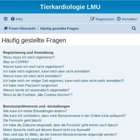
Tierkardiologie LMU
FAQ
Registrieren
Anmelden
S
Foren-Übersicht
Häufig gestellte Fragen
u
Häufig gestellte Fragen
c
h
Registrierung und Anmeldung
Wozu muss ich mich registrieren?
e
Was ist COPPA?
Warum kann ich mich nicht registrieren?
Ich habe mich registriert, kann mich aber nicht anmelden!
Warum kann ich mich nicht anmelden?
Ich habe mich vor einiger Zeit registriert, kann mich aber nicht mehr anmelden?!
Ich habe mein Passwort vergessen!
Warum werde ich automatisch abgemeldet?
Wozu ist die Funktion „Alle Cookies löschen“?
Benutzerpräferenzen und -einstellungen
Wie kann ich meine Einstellungen ändern?
Wie kann ich verhindern, dass mein Benutzername in der Online-Liste auftaucht?
Die Forenuhr geht falsch!
Ich habe die Zeitzone eingestellt, aber die Forenuhr geht immer noch falsch!
Meine Sprache steht auf diesem Board nicht zur Auswahl!
Was sind das für Bilder, die bei meinem Benutzernamen angezeigt werden?
Wie verwende ich einen Avatar?