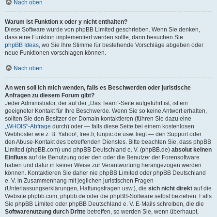
Nach oben
Warum ist Funktion x oder y nicht enthalten?
Diese Software wurde von phpBB Limited geschrieben. Wenn Sie denken,
dass eine Funktion implementiert werden sollte, dann besuchen Sie
phpBB Ideas
, wo Sie Ihre Stimme für bestehende Vorschläge abgeben oder
neue Funktionen vorschlagen können.
Nach oben
An wen soll ich mich wenden, falls es Beschwerden oder juristische
Anfragen zu diesem Forum gibt?
Jeder Administrator, der auf der „Das Team“-Seite aufgeführt ist, ist ein
geeigneter Kontakt für Ihre Beschwerde. Wenn Sie so keine Antwort erhalten,
sollten Sie den Besitzer der Domain kontaktieren (führen Sie dazu eine
„WHOIS“-Abfrage
durch) oder — falls diese Seite bei einem kostenlosen
Webhoster wie z. B. Yahoo!, free.fr, funpic.de usw. liegt — den Support oder
den Abuse-Kontakt des betreffenden Dienstes. Bitte beachten Sie, dass phpBB
Limited (phpBB.com) und phpBB Deutschland e. V. (phpBB.de)
absolut keinen
Einfluss
auf die Benutzung oder den oder die Benutzer der Forensoftware
haben und dafür in keiner Weise zur Verantwortung herangezogen werden
können. Kontaktieren Sie daher nie phpBB Limited oder phpBB Deutschland
e. V. in Zusammenhang mit jeglichen juristischen Fragen
(Unterlassungserklärungen, Haftungsfragen usw.), die
sich nicht direkt
auf die
Website phpbb.com, phpbb.de oder die phpBB-Software selbst beziehen. Falls
Sie phpBB Limited oder phpBB Deutschland e. V. E-Mails schreiben, die die
Softwarenutzung durch Dritte
betreffen, so werden Sie, wenn überhaupt,