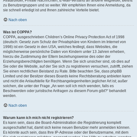
Avatarbilder, Private Nachrichten, E-Mail-Versand an andere Mitglieder, Beitritt
zu Benutzergruppen und so weiter. Wir empfehlen Ihnen eine Anmeldung, da
sie schnell erledigt ist und Ihnen zahlreiche Vorteile bietet.
Nach oben
Was ist COPPA?
COPPA, ausgeschrieben Children’s Online Privacy Protection Act of 1998
(deutsch: Gesetz zum Schutz der Privatsphäre von Kindern im Internet von
1998) ist ein Gesetz in den USA, welches festlegt, dass Websites, die
möglicherweise persönliche Daten von Kindern unter 13 Jahren erheben,
hierzu die Zustimmung der Eltern beziehungsweise des oder der
Erziehungsberechtigten benötigen. Wenn Sie sich unsicher sind, ob dies auf
Sie oder die Website, auf der Sie sich zu registrieren versuchen, zutrifft, ziehen
Sie einen rechtlichen Beistand zu Rate. Bitte beachten Sie, dass phpBB
Limited und der Besitzer dieses Boards keine Rechtsberatung anbieten kann
und nicht die Anlaufstelle für Rechtsangelegenheiten jeglicher Art ist; außer
solchen, die unter der Frage „An wen soll ich mich wenden, falls es
Beschwerden oder juristische Anfragen zu diesem Forum gibt?“ behandelt
werden.
Nach oben
Warum kann ich mich nicht registrieren?
Es kann sein, dass die Board-Administration die Registrierung komplett
ausgeschaltet hat, damit sich keine neuen Benutzer mehr anmelden können.
Es könnte auch sein, dass Ihre IP-Adresse oder der Benutzername, mit dem