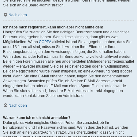
Sie sich registrieren möchten, gesperrt wurden. Um Hilfe zu erhalten, wenden
Sie sich an die Board-Administration.
Nach oben
Ich habe mich registriert, kann mich aber nicht anmelden!
Überprüfen Sie zuerst, ob Sie den richtigen Benutzernamen und das richtige
Passwort eingegeben haben. Wenn diese stimmen, dann gibt es zwei
Möglichkeiten. Wenn
COPPA
aktiviert ist und Sie angegeben haben, dass Sie
unter 13 Jahre alt sind, müssen Sie bzw. einer Ihrer Eltern oder Ihrer
Erziehungsberechtigten den Anweisungen folgen, die Sie erhalten haben.
Wenn dies nicht der Fall ist, muss Ihr Benutzerkonto vielleicht aktiviert werden.
Bei einigen Foren müssen alle neu angemeldeten Mitglieder erst freigeschaltet
werden – entweder müssen Sie dies selbst erledigen oder ein Administrator.
Bei der Registrierung wurde Ihnen mitgeteilt, ob eine Aktivierung nötig ist oder
nicht. Wenn Sie eine E-Mail erhalten haben, folgen Sie den dort enthaltenen
Anweisungen. Ansonsten prüfen Sie, ob Sie Ihre E-Mail-Adresse korrekt
eingegeben haben oder die E-Mail von einem Spam-Filter blockiert wurde.
Wenn Sie sich sicher sind, dass Ihre E-Mail-Adresse korrekt eingegeben
wurde, dann kontaktieren Sie einen Administrator.
Nach oben
Warum kann ich mich nicht anmelden?
Dafür gibt es viele mögliche Gründe. Prüfen Sie zunächst, ob Ihr
Benutzername und Ihr Passwort richtig sind. Wenn dies der Fall ist, wenden
Sie sich an einen Board-Administrator, um sicherzugehen, dass Sie nicht