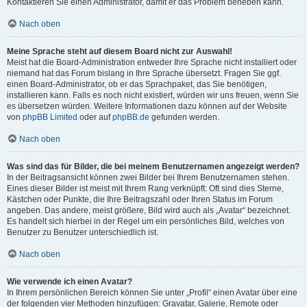
Kontaktieren Sie einen Administrator, damit er das Problem beheben kann.
Nach oben
Meine Sprache steht auf diesem Board nicht zur Auswahl!
Meist hat die Board-Administration entweder Ihre Sprache nicht installiert oder
niemand hat das Forum bislang in Ihre Sprache übersetzt. Fragen Sie ggf.
einen Board-Administrator, ob er das Sprachpaket, das Sie benötigen,
installieren kann. Falls es noch nicht existiert, würden wir uns freuen, wenn Sie
es übersetzen würden. Weitere Informationen dazu können auf der Website
von
phpBB Limited
oder auf
phpBB.de
gefunden werden.
Nach oben
Was sind das für Bilder, die bei meinem Benutzernamen angezeigt werden?
In der Beitragsansicht können zwei Bilder bei Ihrem Benutzernamen stehen.
Eines dieser Bilder ist meist mit Ihrem Rang verknüpft: Oft sind dies Sterne,
Kästchen oder Punkte, die Ihre Beitragszahl oder Ihren Status im Forum
angeben. Das andere, meist größere, Bild wird auch als „Avatar“ bezeichnet.
Es handelt sich hierbei in der Regel um ein persönliches Bild, welches von
Benutzer zu Benutzer unterschiedlich ist.
Nach oben
Wie verwende ich einen Avatar?
In Ihrem persönlichen Bereich können Sie unter „Profil“ einen Avatar über eine
der folgenden vier Methoden hinzufügen: Gravatar, Galerie, Remote oder