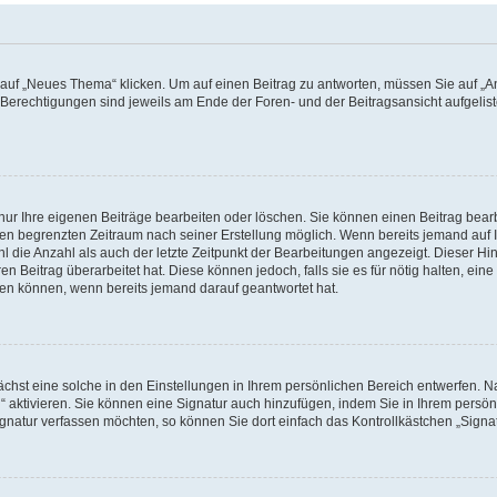
f „Neues Thema“ klicken. Um auf einen Beitrag zu antworten, müssen Sie auf „Ant
e Berechtigungen sind jeweils am Ende der Foren- und der Beitragsansicht aufgeliste
nur Ihre eigenen Beiträge bearbeiten oder löschen. Sie können einen Beitrag bear
nen begrenzten Zeitraum nach seiner Erstellung möglich. Wenn bereits jemand auf Ih
 die Anzahl als auch der letzte Zeitpunkt der Bearbeitungen angezeigt. Dieser Hi
 Beitrag überarbeitet hat. Diese können jedoch, falls sie es für nötig halten, eine 
hen können, wenn bereits jemand darauf geantwortet hat.
hst eine solche in den Einstellungen in Ihrem persönlichen Bereich entwerfen. Na
 aktivieren. Sie können eine Signatur auch hinzufügen, indem Sie in Ihrem persö
gnatur verfassen möchten, so können Sie dort einfach das Kontrollkästchen „Signa