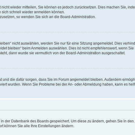
rt nicht wieder mitteilen, Sie können es jedoch zurücksetzen. Dies machen Sie, in
e sich schnell wieder anmelden können.
ckzusetzen, so wenden Sie sich an die Board-Administration.
ben“ nicht auswählen, werden Sie nur für eine Sitzung angemeldet. Dies verhinde
et bleiben“ beim Anmelden auswählen. Dies ist nicht empfehlenswert, wenn Sie s
steht, dann wurde sie vermutlich von der Board-Administration ausgeschaltet.
 hat und die dafür sorgen, dass Sie im Forum angemeldet bleiben. Außerdem ermögl
ktiviert wurden. Wenn Sie Probleme bei der An- oder Abmeldung haben, kann es hel
en in der Datenbank des Boards gespeichert. Um diese zu ändern, gehen Sie in den 
rt können Sie alle Ihre Einstellungen ändern.