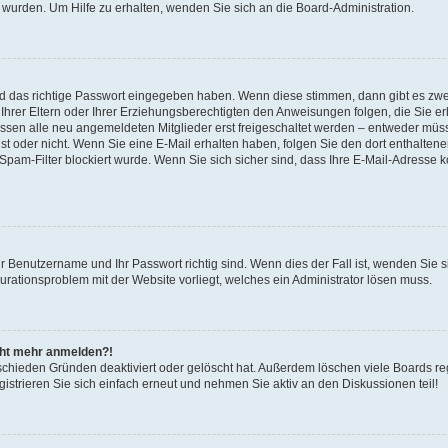
 wurden. Um Hilfe zu erhalten, wenden Sie sich an die Board-Administration.
nd das richtige Passwort eingegeben haben. Wenn diese stimmen, dann gibt es zw
Ihrer Eltern oder Ihrer Erziehungsberechtigten den Anweisungen folgen, die Sie erh
üssen alle neu angemeldeten Mitglieder erst freigeschaltet werden – entweder müsse
 ist oder nicht. Wenn Sie eine E-Mail erhalten haben, folgen Sie den dort enthalte
pam-Filter blockiert wurde. Wenn Sie sich sicher sind, dass Ihre E-Mail-Adresse 
hr Benutzername und Ihr Passwort richtig sind. Wenn dies der Fall ist, wenden Sie
gurationsproblem mit der Website vorliegt, welches ein Administrator lösen muss.
icht mehr anmelden?!
schieden Gründen deaktiviert oder gelöscht hat. Außerdem löschen viele Boards reg
strieren Sie sich einfach erneut und nehmen Sie aktiv an den Diskussionen teil!