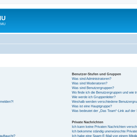
MU
 LMU
Benutzer-Stufen und Gruppen
Was sind Administratoren?
Was sind Moderatoren?
Was sind Benutzergruppen?
Wo finde ich die Benutzergruppen und wie tr
Wie werde ich Gruppenleiter?
anmelden?!
Weshalb werden verschiedene Benutzergrupp
Was ist eine Hauptgruppe?
Was bedeutet der „Das Team“-Link auf der S
Private Nachrichten
Ich kann keine Privaten Nachrichten versch
Ich bekomme ständig unerwünschte Private
auftaucht?
Ich habe eine Spam-E-Mail von einem Mitgli