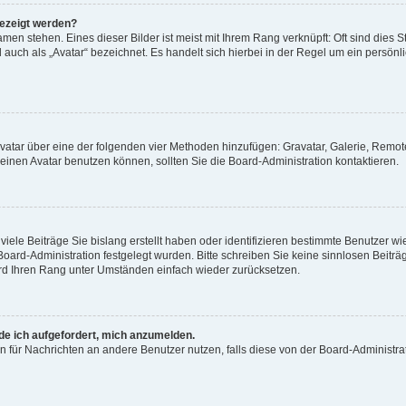
gezeigt werden?
men stehen. Eines dieser Bilder ist meist mit Ihrem Rang verknüpft: Oft sind dies S
auch als „Avatar“ bezeichnet. Es handelt sich hierbei in der Regel um ein persönl
 Avatar über eine der folgenden vier Methoden hinzufügen: Gravatar, Galerie, Rem
inen Avatar benutzen können, sollten Sie die Board-Administration kontaktieren.
iele Beiträge Sie bislang erstellt haben oder identifizieren bestimmte Benutzer
 Board-Administration festgelegt wurden. Bitte schreiben Sie keine sinnlosen Beit
wird Ihren Rang unter Umständen einfach wieder zurücksetzen.
rde ich aufgefordert, mich anzumelden.
ion für Nachrichten an andere Benutzer nutzen, falls diese von der Board-Administ