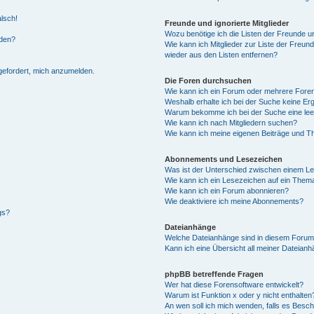
alsch!
Freunde und ignorierte Mitglieder
Wozu benötige ich die Listen der Freunde un
rden?
Wie kann ich Mitglieder zur Liste der Freund
wieder aus den Listen entfernen?
fgefordert, mich anzumelden.
Die Foren durchsuchen
Wie kann ich ein Forum oder mehrere For
Weshalb erhalte ich bei der Suche keine Er
Warum bekomme ich bei der Suche eine lee
Wie kann ich nach Mitgliedern suchen?
Wie kann ich meine eigenen Beiträge und T
Abonnements und Lesezeichen
Was ist der Unterschied zwischen einem L
Wie kann ich ein Lesezeichen auf ein Them
Wie kann ich ein Forum abonnieren?
Wie deaktiviere ich meine Abonnements?
gs?
Dateianhänge
Welche Dateianhänge sind in diesem Forum
Kann ich eine Übersicht all meiner Dateian
phpBB betreffende Fragen
Wer hat diese Forensoftware entwickelt?
Warum ist Funktion x oder y nicht enthalten
An wen soll ich mich wenden, falls es Besc