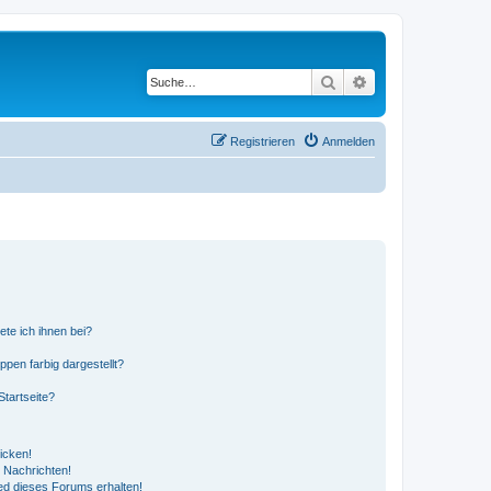
Suche
Erweiterte Suche
Registrieren
Anmelden
ete ich ihnen bei?
en farbig dargestellt?
tartseite?
icken!
 Nachrichten!
ed dieses Forums erhalten!