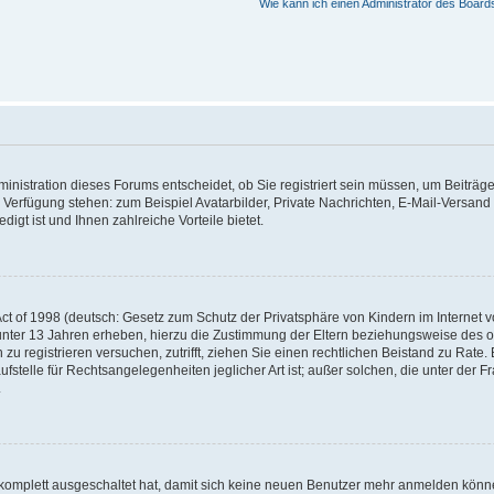
Wie kann ich einen Administrator des Board
nistration dieses Forums entscheidet, ob Sie registriert sein müssen, um Beiträge z
ur Verfügung stehen: zum Beispiel Avatarbilder, Private Nachrichten, E-Mail-Versand
igt ist und Ihnen zahlreiche Vorteile bietet.
t of 1998 (deutsch: Gesetz zum Schutz der Privatsphäre von Kindern im Internet vo
unter 13 Jahren erheben, hierzu die Zustimmung der Eltern beziehungsweise des o
h zu registrieren versuchen, zutrifft, ziehen Sie einen rechtlichen Beistand zu Rat
stelle für Rechtsangelegenheiten jeglicher Art ist; außer solchen, die unter der 
.
 komplett ausgeschaltet hat, damit sich keine neuen Benutzer mehr anmelden könne