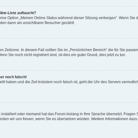
ine-Liste auftaucht?
 eine Option „Meinen Online-Status während dieser Sitzung verbergen“. Wenn Sie d
rden dann als unsichtbarer Besucher gezählt.
n Zeitzone. In diesem Fall sollten Sie im „Persönlichen Bereich“ die für Sie passend
 Sie noch nicht registriert sind, ist dies ein guter Grund, dies jetzt zu tun.
mer noch falsch!
ellt haben und die Zeit trotzdem noch falsch ist, geht die Uhr des Servers vermutlic
 installiert oder niemand hat das Forum bislang in Ihre Sprache übersetzt. Fragen 
t, würden wir uns freuen, wenn Sie es übersetzen würden. Weitere Informationen da