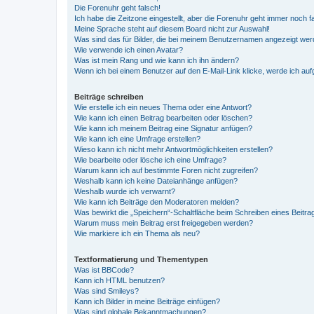
Die Forenuhr geht falsch!
Ich habe die Zeitzone eingestellt, aber die Forenuhr geht immer noch f
Meine Sprache steht auf diesem Board nicht zur Auswahl!
Was sind das für Bilder, die bei meinem Benutzernamen angezeigt we
Wie verwende ich einen Avatar?
Was ist mein Rang und wie kann ich ihn ändern?
Wenn ich bei einem Benutzer auf den E-Mail-Link klicke, werde ich au
Beiträge schreiben
Wie erstelle ich ein neues Thema oder eine Antwort?
Wie kann ich einen Beitrag bearbeiten oder löschen?
Wie kann ich meinem Beitrag eine Signatur anfügen?
Wie kann ich eine Umfrage erstellen?
Wieso kann ich nicht mehr Antwortmöglichkeiten erstellen?
Wie bearbeite oder lösche ich eine Umfrage?
Warum kann ich auf bestimmte Foren nicht zugreifen?
Weshalb kann ich keine Dateianhänge anfügen?
Weshalb wurde ich verwarnt?
Wie kann ich Beiträge den Moderatoren melden?
Was bewirkt die „Speichern“-Schaltfläche beim Schreiben eines Beitra
Warum muss mein Beitrag erst freigegeben werden?
Wie markiere ich ein Thema als neu?
Textformatierung und Thementypen
Was ist BBCode?
Kann ich HTML benutzen?
Was sind Smileys?
Kann ich Bilder in meine Beiträge einfügen?
Was sind globale Bekanntmachungen?