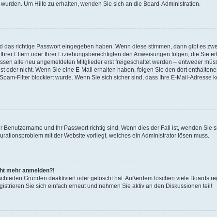
 wurden. Um Hilfe zu erhalten, wenden Sie sich an die Board-Administration.
nd das richtige Passwort eingegeben haben. Wenn diese stimmen, dann gibt es zw
Ihrer Eltern oder Ihrer Erziehungsberechtigten den Anweisungen folgen, die Sie erh
üssen alle neu angemeldeten Mitglieder erst freigeschaltet werden – entweder müsse
 ist oder nicht. Wenn Sie eine E-Mail erhalten haben, folgen Sie den dort enthalte
pam-Filter blockiert wurde. Wenn Sie sich sicher sind, dass Ihre E-Mail-Adresse 
hr Benutzername und Ihr Passwort richtig sind. Wenn dies der Fall ist, wenden Sie
gurationsproblem mit der Website vorliegt, welches ein Administrator lösen muss.
icht mehr anmelden?!
schieden Gründen deaktiviert oder gelöscht hat. Außerdem löschen viele Boards reg
strieren Sie sich einfach erneut und nehmen Sie aktiv an den Diskussionen teil!