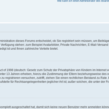
Wie kann ich einen Administrator des Board
nistration dieses Forums entscheidet, ob Sie registriert sein müssen, um Beiträge z
ur Verfügung stehen: zum Beispiel Avatarbilder, Private Nachrichten, E-Mail-Versand
igt ist und Ihnen zahlreiche Vorteile bietet.
t of 1998 (deutsch: Gesetz zum Schutz der Privatsphäre von Kindern im Internet vo
unter 13 Jahren erheben, hierzu die Zustimmung der Eltern beziehungsweise des o
h zu registrieren versuchen, zutrifft, ziehen Sie einen rechtlichen Beistand zu Rat
stelle für Rechtsangelegenheiten jeglicher Art ist; außer solchen, die unter der 
.
 komplett ausgeschaltet hat, damit sich keine neuen Benutzer mehr anmelden könne