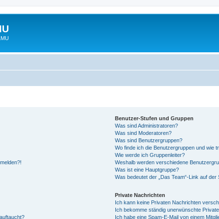
MU
 LMU
Benutzer-Stufen und Gruppen
Was sind Administratoren?
Was sind Moderatoren?
Was sind Benutzergruppen?
Wo finde ich die Benutzergruppen und wie tr
Wie werde ich Gruppenleiter?
anmelden?!
Weshalb werden verschiedene Benutzergrupp
Was ist eine Hauptgruppe?
Was bedeutet der „Das Team“-Link auf der S
Private Nachrichten
Ich kann keine Privaten Nachrichten versch
Ich bekomme ständig unerwünschte Private
auftaucht?
Ich habe eine Spam-E-Mail von einem Mitgli