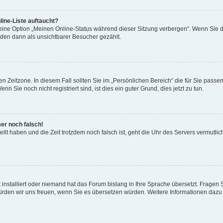
ine-Liste auftaucht?
 eine Option „Meinen Online-Status während dieser Sitzung verbergen“. Wenn Sie d
rden dann als unsichtbarer Besucher gezählt.
n Zeitzone. In diesem Fall sollten Sie im „Persönlichen Bereich“ die für Sie passend
 Sie noch nicht registriert sind, ist dies ein guter Grund, dies jetzt zu tun.
mer noch falsch!
ellt haben und die Zeit trotzdem noch falsch ist, geht die Uhr des Servers vermutlic
 installiert oder niemand hat das Forum bislang in Ihre Sprache übersetzt. Fragen 
t, würden wir uns freuen, wenn Sie es übersetzen würden. Weitere Informationen da