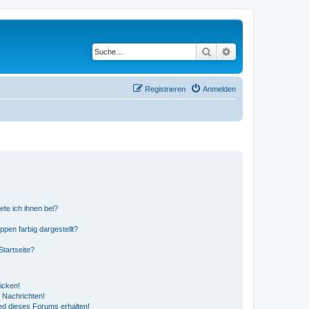
Suche
Erweiterte Suche
Registrieren
Anmelden
ete ich ihnen bei?
en farbig dargestellt?
tartseite?
icken!
 Nachrichten!
ed dieses Forums erhalten!