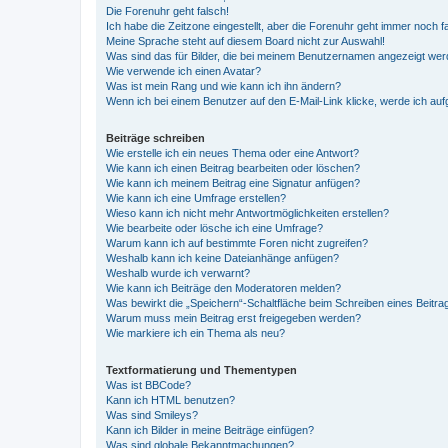
Die Forenuhr geht falsch!
Ich habe die Zeitzone eingestellt, aber die Forenuhr geht immer noch f
Meine Sprache steht auf diesem Board nicht zur Auswahl!
Was sind das für Bilder, die bei meinem Benutzernamen angezeigt we
Wie verwende ich einen Avatar?
Was ist mein Rang und wie kann ich ihn ändern?
Wenn ich bei einem Benutzer auf den E-Mail-Link klicke, werde ich au
Beiträge schreiben
Wie erstelle ich ein neues Thema oder eine Antwort?
Wie kann ich einen Beitrag bearbeiten oder löschen?
Wie kann ich meinem Beitrag eine Signatur anfügen?
Wie kann ich eine Umfrage erstellen?
Wieso kann ich nicht mehr Antwortmöglichkeiten erstellen?
Wie bearbeite oder lösche ich eine Umfrage?
Warum kann ich auf bestimmte Foren nicht zugreifen?
Weshalb kann ich keine Dateianhänge anfügen?
Weshalb wurde ich verwarnt?
Wie kann ich Beiträge den Moderatoren melden?
Was bewirkt die „Speichern“-Schaltfläche beim Schreiben eines Beitra
Warum muss mein Beitrag erst freigegeben werden?
Wie markiere ich ein Thema als neu?
Textformatierung und Thementypen
Was ist BBCode?
Kann ich HTML benutzen?
Was sind Smileys?
Kann ich Bilder in meine Beiträge einfügen?
Was sind globale Bekanntmachungen?