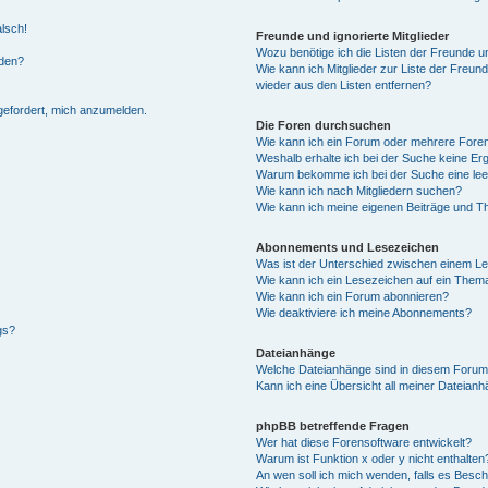
alsch!
Freunde und ignorierte Mitglieder
Wozu benötige ich die Listen der Freunde un
rden?
Wie kann ich Mitglieder zur Liste der Freund
wieder aus den Listen entfernen?
fgefordert, mich anzumelden.
Die Foren durchsuchen
Wie kann ich ein Forum oder mehrere For
Weshalb erhalte ich bei der Suche keine Er
Warum bekomme ich bei der Suche eine lee
Wie kann ich nach Mitgliedern suchen?
Wie kann ich meine eigenen Beiträge und T
Abonnements und Lesezeichen
Was ist der Unterschied zwischen einem L
Wie kann ich ein Lesezeichen auf ein Them
Wie kann ich ein Forum abonnieren?
Wie deaktiviere ich meine Abonnements?
gs?
Dateianhänge
Welche Dateianhänge sind in diesem Forum
Kann ich eine Übersicht all meiner Dateian
phpBB betreffende Fragen
Wer hat diese Forensoftware entwickelt?
Warum ist Funktion x oder y nicht enthalten
An wen soll ich mich wenden, falls es Besc