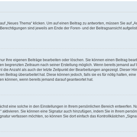
f „Neues Thema“ klicken. Um auf einen Beitrag zu antworten, müssen Sie auf „Ant
e Berechtigungen sind jeweils am Ende der Foren- und der Beitragsansicht aufgeliste
nur Ihre eigenen Beiträge bearbeiten oder löschen. Sie können einen Beitrag bear
nen begrenzten Zeitraum nach seiner Erstellung möglich. Wenn bereits jemand auf Ih
 die Anzahl als auch der letzte Zeitpunkt der Bearbeitungen angezeigt. Dieser Hi
 Beitrag überarbeitet hat. Diese können jedoch, falls sie es für nötig halten, eine 
hen können, wenn bereits jemand darauf geantwortet hat.
hst eine solche in den Einstellungen in Ihrem persönlichen Bereich entwerfen. Na
 aktivieren. Sie können eine Signatur auch hinzufügen, indem Sie in Ihrem persö
gnatur verfassen möchten, so können Sie dort einfach das Kontrollkästchen „Signa