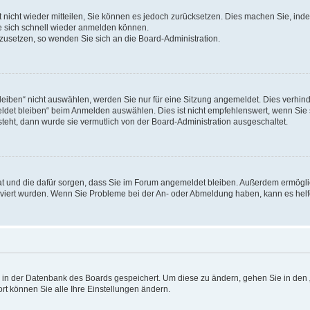
rt nicht wieder mitteilen, Sie können es jedoch zurücksetzen. Dies machen Sie, in
e sich schnell wieder anmelden können.
ckzusetzen, so wenden Sie sich an die Board-Administration.
ben“ nicht auswählen, werden Sie nur für eine Sitzung angemeldet. Dies verhinde
et bleiben“ beim Anmelden auswählen. Dies ist nicht empfehlenswert, wenn Sie s
steht, dann wurde sie vermutlich von der Board-Administration ausgeschaltet.
 hat und die dafür sorgen, dass Sie im Forum angemeldet bleiben. Außerdem ermögl
ktiviert wurden. Wenn Sie Probleme bei der An- oder Abmeldung haben, kann es hel
en in der Datenbank des Boards gespeichert. Um diese zu ändern, gehen Sie in den 
rt können Sie alle Ihre Einstellungen ändern.