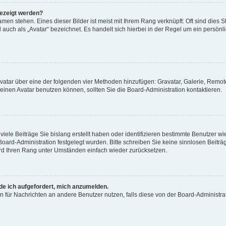
gezeigt werden?
men stehen. Eines dieser Bilder ist meist mit Ihrem Rang verknüpft: Oft sind dies S
auch als „Avatar“ bezeichnet. Es handelt sich hierbei in der Regel um ein persönl
 Avatar über eine der folgenden vier Methoden hinzufügen: Gravatar, Galerie, Rem
inen Avatar benutzen können, sollten Sie die Board-Administration kontaktieren.
iele Beiträge Sie bislang erstellt haben oder identifizieren bestimmte Benutzer
 Board-Administration festgelegt wurden. Bitte schreiben Sie keine sinnlosen Beit
wird Ihren Rang unter Umständen einfach wieder zurücksetzen.
rde ich aufgefordert, mich anzumelden.
ion für Nachrichten an andere Benutzer nutzen, falls diese von der Board-Administ