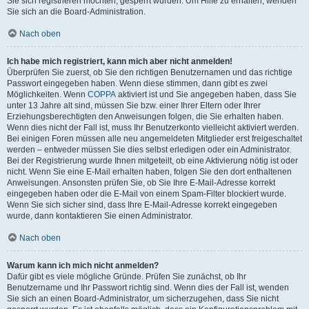
Sie sich registrieren möchten, gesperrt wurden. Um Hilfe zu erhalten, wenden
Sie sich an die Board-Administration.
Nach oben
Ich habe mich registriert, kann mich aber nicht anmelden!
Überprüfen Sie zuerst, ob Sie den richtigen Benutzernamen und das richtige
Passwort eingegeben haben. Wenn diese stimmen, dann gibt es zwei
Möglichkeiten. Wenn
COPPA
aktiviert ist und Sie angegeben haben, dass Sie
unter 13 Jahre alt sind, müssen Sie bzw. einer Ihrer Eltern oder Ihrer
Erziehungsberechtigten den Anweisungen folgen, die Sie erhalten haben.
Wenn dies nicht der Fall ist, muss Ihr Benutzerkonto vielleicht aktiviert werden.
Bei einigen Foren müssen alle neu angemeldeten Mitglieder erst freigeschaltet
werden – entweder müssen Sie dies selbst erledigen oder ein Administrator.
Bei der Registrierung wurde Ihnen mitgeteilt, ob eine Aktivierung nötig ist oder
nicht. Wenn Sie eine E-Mail erhalten haben, folgen Sie den dort enthaltenen
Anweisungen. Ansonsten prüfen Sie, ob Sie Ihre E-Mail-Adresse korrekt
eingegeben haben oder die E-Mail von einem Spam-Filter blockiert wurde.
Wenn Sie sich sicher sind, dass Ihre E-Mail-Adresse korrekt eingegeben
wurde, dann kontaktieren Sie einen Administrator.
Nach oben
Warum kann ich mich nicht anmelden?
Dafür gibt es viele mögliche Gründe. Prüfen Sie zunächst, ob Ihr
Benutzername und Ihr Passwort richtig sind. Wenn dies der Fall ist, wenden
Sie sich an einen Board-Administrator, um sicherzugehen, dass Sie nicht