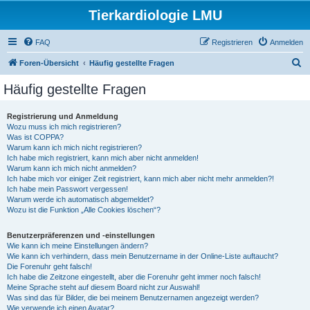
Tierkardiologie LMU
FAQ
Registrieren
Anmelden
S
Foren-Übersicht
Häufig gestellte Fragen
u
Häufig gestellte Fragen
c
h
Registrierung und Anmeldung
Wozu muss ich mich registrieren?
e
Was ist COPPA?
Warum kann ich mich nicht registrieren?
Ich habe mich registriert, kann mich aber nicht anmelden!
Warum kann ich mich nicht anmelden?
Ich habe mich vor einiger Zeit registriert, kann mich aber nicht mehr anmelden?!
Ich habe mein Passwort vergessen!
Warum werde ich automatisch abgemeldet?
Wozu ist die Funktion „Alle Cookies löschen“?
Benutzerpräferenzen und -einstellungen
Wie kann ich meine Einstellungen ändern?
Wie kann ich verhindern, dass mein Benutzername in der Online-Liste auftaucht?
Die Forenuhr geht falsch!
Ich habe die Zeitzone eingestellt, aber die Forenuhr geht immer noch falsch!
Meine Sprache steht auf diesem Board nicht zur Auswahl!
Was sind das für Bilder, die bei meinem Benutzernamen angezeigt werden?
Wie verwende ich einen Avatar?