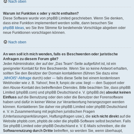
Nach oben
Warum ist Funktion x oder y nicht enthalten?
Diese Software wurde von phpBB Limited geschrieben. Wenn Sie denken,
dass eine Funktion implementiert werden sollte, dann besuchen Sie
phpBB Ideas
, wo Sie Ihre Stimme für bestehende Vorschläge abgeben oder
neue Funktionen vorschlagen können.
Nach oben
An wen soll ich mich wenden, falls es Beschwerden oder juristische
Anfragen zu diesem Forum gibt?
Jeder Administrator, der auf der „Das Team“-Seite aufgeführt ist, ist ein
geeigneter Kontakt für Ihre Beschwerde. Wenn Sie so keine Antwort erhalten,
sollten Sie den Besitzer der Domain kontaktieren (führen Sie dazu eine
„WHOIS“-Abfrage
durch) oder — falls diese Seite bei einem kostenlosen
Webhoster wie z. B. Yahoo!, free.fr, funpic.de usw. liegt — den Support oder
den Abuse-Kontakt des betreffenden Dienstes. Bitte beachten Sie, dass phpBB
Limited (phpBB.com) und phpBB Deutschland e. V. (phpBB.de)
absolut keinen
Einfluss
auf die Benutzung oder den oder die Benutzer der Forensoftware
haben und dafür in keiner Weise zur Verantwortung herangezogen werden
können. Kontaktieren Sie daher nie phpBB Limited oder phpBB Deutschland
e. V. in Zusammenhang mit jeglichen juristischen Fragen
(Unterlassungserklärungen, Haftungsfragen usw.), die
sich nicht direkt
auf die
Website phpbb.com, phpbb.de oder die phpBB-Software selbst beziehen. Falls
Sie phpBB Limited oder phpBB Deutschland e. V. E-Mails schreiben, die die
Softwarenutzung durch Dritte
betreffen, so werden Sie, wenn überhaupt,