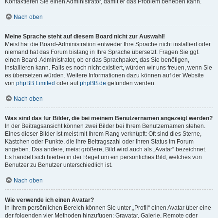
Kontaktieren Sie einen Administrator, damit er das Problem beheben kann.
Nach oben
Meine Sprache steht auf diesem Board nicht zur Auswahl!
Meist hat die Board-Administration entweder Ihre Sprache nicht installiert oder
niemand hat das Forum bislang in Ihre Sprache übersetzt. Fragen Sie ggf.
einen Board-Administrator, ob er das Sprachpaket, das Sie benötigen,
installieren kann. Falls es noch nicht existiert, würden wir uns freuen, wenn Sie
es übersetzen würden. Weitere Informationen dazu können auf der Website
von
phpBB Limited
oder auf
phpBB.de
gefunden werden.
Nach oben
Was sind das für Bilder, die bei meinem Benutzernamen angezeigt werden?
In der Beitragsansicht können zwei Bilder bei Ihrem Benutzernamen stehen.
Eines dieser Bilder ist meist mit Ihrem Rang verknüpft: Oft sind dies Sterne,
Kästchen oder Punkte, die Ihre Beitragszahl oder Ihren Status im Forum
angeben. Das andere, meist größere, Bild wird auch als „Avatar“ bezeichnet.
Es handelt sich hierbei in der Regel um ein persönliches Bild, welches von
Benutzer zu Benutzer unterschiedlich ist.
Nach oben
Wie verwende ich einen Avatar?
In Ihrem persönlichen Bereich können Sie unter „Profil“ einen Avatar über eine
der folgenden vier Methoden hinzufügen: Gravatar, Galerie, Remote oder