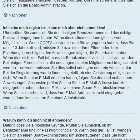
Sie sich registrieren möchten, gesperrt wurden. Um Hilfe zu erhalten, wenden
Sie sich an die Board-Administration.
Nach oben
Ich habe mich registriert, kann mich aber nicht anmelden!
Überprüfen Sie zuerst, ob Sie den richtigen Benutzernamen und das richtige
Passwort eingegeben haben. Wenn diese stimmen, dann gibt es zwei
Möglichkeiten. Wenn
COPPA
aktiviert ist und Sie angegeben haben, dass Sie
unter 13 Jahre alt sind, müssen Sie bzw. einer Ihrer Eltern oder Ihrer
Erziehungsberechtigten den Anweisungen folgen, die Sie erhalten haben.
Wenn dies nicht der Fall ist, muss Ihr Benutzerkonto vielleicht aktiviert werden.
Bei einigen Foren müssen alle neu angemeldeten Mitglieder erst freigeschaltet
werden – entweder müssen Sie dies selbst erledigen oder ein Administrator.
Bei der Registrierung wurde Ihnen mitgeteilt, ob eine Aktivierung nötig ist oder
nicht. Wenn Sie eine E-Mail erhalten haben, folgen Sie den dort enthaltenen
Anweisungen. Ansonsten prüfen Sie, ob Sie Ihre E-Mail-Adresse korrekt
eingegeben haben oder die E-Mail von einem Spam-Filter blockiert wurde.
Wenn Sie sich sicher sind, dass Ihre E-Mail-Adresse korrekt eingegeben
wurde, dann kontaktieren Sie einen Administrator.
Nach oben
Warum kann ich mich nicht anmelden?
Dafür gibt es viele mögliche Gründe. Prüfen Sie zunächst, ob Ihr
Benutzername und Ihr Passwort richtig sind. Wenn dies der Fall ist, wenden
Sie sich an einen Board-Administrator, um sicherzugehen, dass Sie nicht