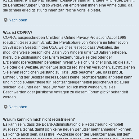
Avatarbilder, Private Nachrichten, E-Mail-Versand an andere Mitglieder, Beitritt
zu Benutzergruppen und so weiter. Wir empfehlen Ihnen eine Anmeldung, da
sie schnell erledigt ist und Ihnen zahlreiche Vorteile bietet.
Nach oben
Was ist COPPA?
COPPA, ausgeschrieben Children’s Online Privacy Protection Act of 1998
(deutsch: Gesetz zum Schutz der Privatsphäre von Kindern im Internet von
1998) ist ein Gesetz in den USA, welches festlegt, dass Websites, die
möglicherweise persönliche Daten von Kindern unter 13 Jahren erheben,
hierzu die Zustimmung der Eltern beziehungsweise des oder der
Erziehungsberechtigten benötigen. Wenn Sie sich unsicher sind, ob dies auf
Sie oder die Website, auf der Sie sich zu registrieren versuchen, zutrifft, ziehen
Sie einen rechtlichen Beistand zu Rate. Bitte beachten Sie, dass phpBB
Limited und der Besitzer dieses Boards keine Rechtsberatung anbieten kann
und nicht die Anlaufstelle für Rechtsangelegenheiten jeglicher Art ist; außer
solchen, die unter der Frage „An wen soll ich mich wenden, falls es
Beschwerden oder juristische Anfragen zu diesem Forum gibt?“ behandelt
werden.
Nach oben
Warum kann ich mich nicht registrieren?
Es kann sein, dass die Board-Administration die Registrierung komplett
ausgeschaltet hat, damit sich keine neuen Benutzer mehr anmelden können.
Es könnte auch sein, dass Ihre IP-Adresse oder der Benutzername, mit dem