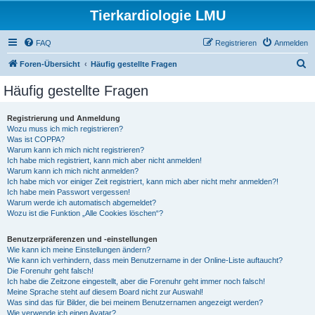
Tierkardiologie LMU
FAQ
Registrieren
Anmelden
S
Foren-Übersicht
Häufig gestellte Fragen
u
Häufig gestellte Fragen
c
h
Registrierung und Anmeldung
Wozu muss ich mich registrieren?
e
Was ist COPPA?
Warum kann ich mich nicht registrieren?
Ich habe mich registriert, kann mich aber nicht anmelden!
Warum kann ich mich nicht anmelden?
Ich habe mich vor einiger Zeit registriert, kann mich aber nicht mehr anmelden?!
Ich habe mein Passwort vergessen!
Warum werde ich automatisch abgemeldet?
Wozu ist die Funktion „Alle Cookies löschen“?
Benutzerpräferenzen und -einstellungen
Wie kann ich meine Einstellungen ändern?
Wie kann ich verhindern, dass mein Benutzername in der Online-Liste auftaucht?
Die Forenuhr geht falsch!
Ich habe die Zeitzone eingestellt, aber die Forenuhr geht immer noch falsch!
Meine Sprache steht auf diesem Board nicht zur Auswahl!
Was sind das für Bilder, die bei meinem Benutzernamen angezeigt werden?
Wie verwende ich einen Avatar?