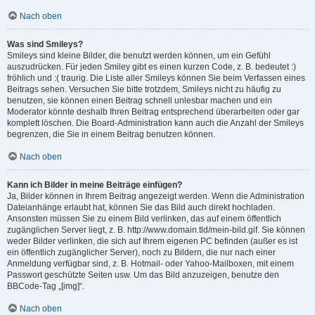
Nach oben
Was sind Smileys?
Smileys sind kleine Bilder, die benutzt werden können, um ein Gefühl
auszudrücken. Für jeden Smiley gibt es einen kurzen Code, z. B. bedeutet :)
fröhlich und :( traurig. Die Liste aller Smileys können Sie beim Verfassen eines
Beitrags sehen. Versuchen Sie bitte trotzdem, Smileys nicht zu häufig zu
benutzen, sie können einen Beitrag schnell unlesbar machen und ein
Moderator könnte deshalb Ihren Beitrag entsprechend überarbeiten oder gar
komplett löschen. Die Board-Administration kann auch die Anzahl der Smileys
begrenzen, die Sie in einem Beitrag benutzen können.
Nach oben
Kann ich Bilder in meine Beiträge einfügen?
Ja, Bilder können in Ihrem Beitrag angezeigt werden. Wenn die Administration
Dateianhänge erlaubt hat, können Sie das Bild auch direkt hochladen.
Ansonsten müssen Sie zu einem Bild verlinken, das auf einem öffentlich
zugänglichen Server liegt, z. B. http://www.domain.tld/mein-bild.gif. Sie können
weder Bilder verlinken, die sich auf Ihrem eigenen PC befinden (außer es ist
ein öffentlich zugänglicher Server), noch zu Bildern, die nur nach einer
Anmeldung verfügbar sind, z. B. Hotmail- oder Yahoo-Mailboxen, mit einem
Passwort geschützte Seiten usw. Um das Bild anzuzeigen, benutze den
BBCode-Tag „[img]“.
Nach oben