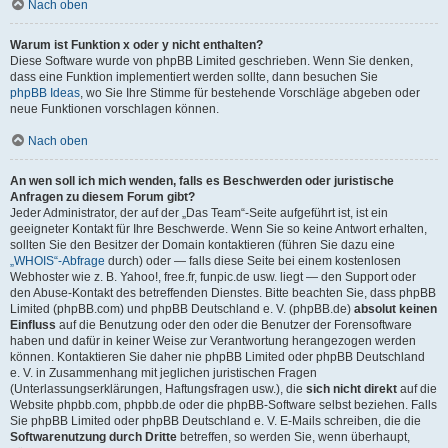
Nach oben
Warum ist Funktion x oder y nicht enthalten?
Diese Software wurde von phpBB Limited geschrieben. Wenn Sie denken,
dass eine Funktion implementiert werden sollte, dann besuchen Sie
phpBB Ideas
, wo Sie Ihre Stimme für bestehende Vorschläge abgeben oder
neue Funktionen vorschlagen können.
Nach oben
An wen soll ich mich wenden, falls es Beschwerden oder juristische
Anfragen zu diesem Forum gibt?
Jeder Administrator, der auf der „Das Team“-Seite aufgeführt ist, ist ein
geeigneter Kontakt für Ihre Beschwerde. Wenn Sie so keine Antwort erhalten,
sollten Sie den Besitzer der Domain kontaktieren (führen Sie dazu eine
„WHOIS“-Abfrage
durch) oder — falls diese Seite bei einem kostenlosen
Webhoster wie z. B. Yahoo!, free.fr, funpic.de usw. liegt — den Support oder
den Abuse-Kontakt des betreffenden Dienstes. Bitte beachten Sie, dass phpBB
Limited (phpBB.com) und phpBB Deutschland e. V. (phpBB.de)
absolut keinen
Einfluss
auf die Benutzung oder den oder die Benutzer der Forensoftware
haben und dafür in keiner Weise zur Verantwortung herangezogen werden
können. Kontaktieren Sie daher nie phpBB Limited oder phpBB Deutschland
e. V. in Zusammenhang mit jeglichen juristischen Fragen
(Unterlassungserklärungen, Haftungsfragen usw.), die
sich nicht direkt
auf die
Website phpbb.com, phpbb.de oder die phpBB-Software selbst beziehen. Falls
Sie phpBB Limited oder phpBB Deutschland e. V. E-Mails schreiben, die die
Softwarenutzung durch Dritte
betreffen, so werden Sie, wenn überhaupt,