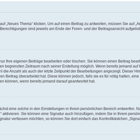
f „Neues Thema“ klicken. Um auf einen Beitrag zu antworten, müssen Sie auf „Ant
e Berechtigungen sind jeweils am Ende der Foren- und der Beitragsansicht aufgeliste
nur Ihre eigenen Beiträge bearbeiten oder löschen. Sie können einen Beitrag bear
nen begrenzten Zeitraum nach seiner Erstellung möglich. Wenn bereits jemand auf Ih
 die Anzahl als auch der letzte Zeitpunkt der Bearbeitungen angezeigt. Dieser Hi
 Beitrag überarbeitet hat. Diese können jedoch, falls sie es für nötig halten, eine 
hen können, wenn bereits jemand darauf geantwortet hat.
hst eine solche in den Einstellungen in Ihrem persönlichen Bereich entwerfen. Na
 aktivieren. Sie können eine Signatur auch hinzufügen, indem Sie in Ihrem persö
gnatur verfassen möchten, so können Sie dort einfach das Kontrollkästchen „Signa