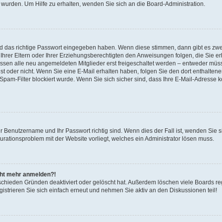
 wurden. Um Hilfe zu erhalten, wenden Sie sich an die Board-Administration.
nd das richtige Passwort eingegeben haben. Wenn diese stimmen, dann gibt es zw
Ihrer Eltern oder Ihrer Erziehungsberechtigten den Anweisungen folgen, die Sie erh
üssen alle neu angemeldeten Mitglieder erst freigeschaltet werden – entweder müsse
 ist oder nicht. Wenn Sie eine E-Mail erhalten haben, folgen Sie den dort enthalte
pam-Filter blockiert wurde. Wenn Sie sich sicher sind, dass Ihre E-Mail-Adresse 
hr Benutzername und Ihr Passwort richtig sind. Wenn dies der Fall ist, wenden Sie
gurationsproblem mit der Website vorliegt, welches ein Administrator lösen muss.
icht mehr anmelden?!
schieden Gründen deaktiviert oder gelöscht hat. Außerdem löschen viele Boards reg
strieren Sie sich einfach erneut und nehmen Sie aktiv an den Diskussionen teil!