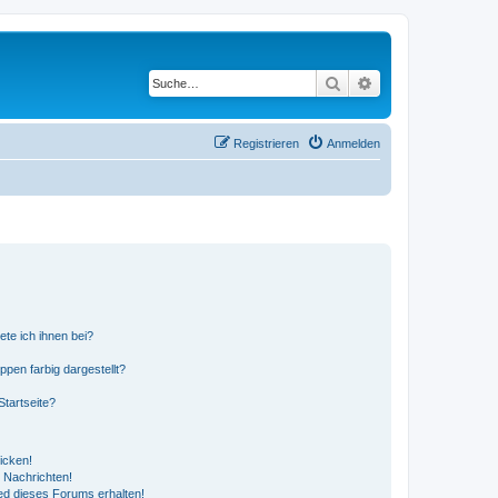
Suche
Erweiterte Suche
Registrieren
Anmelden
ete ich ihnen bei?
en farbig dargestellt?
tartseite?
icken!
 Nachrichten!
ed dieses Forums erhalten!