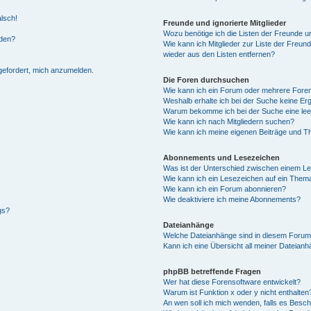
alsch!
Freunde und ignorierte Mitglieder
Wozu benötige ich die Listen der Freunde un
rden?
Wie kann ich Mitglieder zur Liste der Freund
wieder aus den Listen entfernen?
fgefordert, mich anzumelden.
Die Foren durchsuchen
Wie kann ich ein Forum oder mehrere For
Weshalb erhalte ich bei der Suche keine Er
Warum bekomme ich bei der Suche eine lee
Wie kann ich nach Mitgliedern suchen?
Wie kann ich meine eigenen Beiträge und T
Abonnements und Lesezeichen
Was ist der Unterschied zwischen einem L
Wie kann ich ein Lesezeichen auf ein Them
Wie kann ich ein Forum abonnieren?
Wie deaktiviere ich meine Abonnements?
gs?
Dateianhänge
Welche Dateianhänge sind in diesem Forum
Kann ich eine Übersicht all meiner Dateian
phpBB betreffende Fragen
Wer hat diese Forensoftware entwickelt?
Warum ist Funktion x oder y nicht enthalten
An wen soll ich mich wenden, falls es Besc