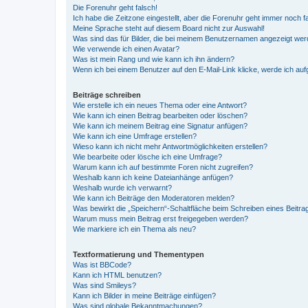
Die Forenuhr geht falsch!
Ich habe die Zeitzone eingestellt, aber die Forenuhr geht immer noch f
Meine Sprache steht auf diesem Board nicht zur Auswahl!
Was sind das für Bilder, die bei meinem Benutzernamen angezeigt we
Wie verwende ich einen Avatar?
Was ist mein Rang und wie kann ich ihn ändern?
Wenn ich bei einem Benutzer auf den E-Mail-Link klicke, werde ich au
Beiträge schreiben
Wie erstelle ich ein neues Thema oder eine Antwort?
Wie kann ich einen Beitrag bearbeiten oder löschen?
Wie kann ich meinem Beitrag eine Signatur anfügen?
Wie kann ich eine Umfrage erstellen?
Wieso kann ich nicht mehr Antwortmöglichkeiten erstellen?
Wie bearbeite oder lösche ich eine Umfrage?
Warum kann ich auf bestimmte Foren nicht zugreifen?
Weshalb kann ich keine Dateianhänge anfügen?
Weshalb wurde ich verwarnt?
Wie kann ich Beiträge den Moderatoren melden?
Was bewirkt die „Speichern“-Schaltfläche beim Schreiben eines Beitra
Warum muss mein Beitrag erst freigegeben werden?
Wie markiere ich ein Thema als neu?
Textformatierung und Thementypen
Was ist BBCode?
Kann ich HTML benutzen?
Was sind Smileys?
Kann ich Bilder in meine Beiträge einfügen?
Was sind globale Bekanntmachungen?