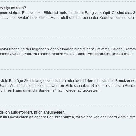
gezeigt werden?
men stehen. Eines dieser Bilder ist meist mit Ihrem Rang verknüpft: Oft sind dies S
auch als „Avatar“ bezeichnet. Es handelt sich hierbei in der Regel um ein persönl
 Avatar über eine der folgenden vier Methoden hinzufügen: Gravatar, Galerie, Rem
inen Avatar benutzen können, sollten Sie die Board-Administration kontaktieren.
iele Beiträge Sie bislang erstellt haben oder identifizieren bestimmte Benutzer
 Board-Administration festgelegt wurden. Bitte schreiben Sie keine sinnlosen Beit
wird Ihren Rang unter Umständen einfach wieder zurücksetzen.
rde ich aufgefordert, mich anzumelden.
ion für Nachrichten an andere Benutzer nutzen, falls diese von der Board-Administ