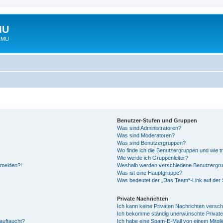
MU
 LMU
Benutzer-Stufen und Gruppen
Was sind Administratoren?
Was sind Moderatoren?
Was sind Benutzergruppen?
Wo finde ich die Benutzergruppen und wie tr
Wie werde ich Gruppenleiter?
anmelden?!
Weshalb werden verschiedene Benutzergrupp
Was ist eine Hauptgruppe?
Was bedeutet der „Das Team“-Link auf der S
Private Nachrichten
Ich kann keine Privaten Nachrichten versch
Ich bekomme ständig unerwünschte Private
auftaucht?
Ich habe eine Spam-E-Mail von einem Mitgli