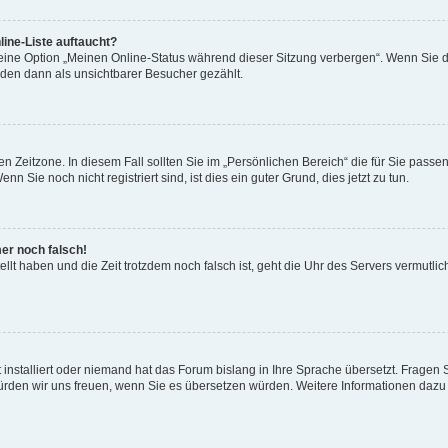
ine-Liste auftaucht?
 eine Option „Meinen Online-Status während dieser Sitzung verbergen“. Wenn Sie d
rden dann als unsichtbarer Besucher gezählt.
n Zeitzone. In diesem Fall sollten Sie im „Persönlichen Bereich“ die für Sie passend
 Sie noch nicht registriert sind, ist dies ein guter Grund, dies jetzt zu tun.
mer noch falsch!
ellt haben und die Zeit trotzdem noch falsch ist, geht die Uhr des Servers vermutlic
 installiert oder niemand hat das Forum bislang in Ihre Sprache übersetzt. Fragen 
t, würden wir uns freuen, wenn Sie es übersetzen würden. Weitere Informationen da