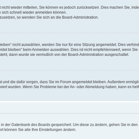
rt nicht wieder mitteilen, Sie können es jedoch zurücksetzen. Dies machen Sie, in
e sich schnell wieder anmelden können.
ckzusetzen, so wenden Sie sich an die Board-Administration.
ben“ nicht auswählen, werden Sie nur für eine Sitzung angemeldet. Dies verhinde
et bleiben“ beim Anmelden auswählen. Dies ist nicht empfehlenswert, wenn Sie s
steht, dann wurde sie vermutlich von der Board-Administration ausgeschaltet.
 hat und die dafür sorgen, dass Sie im Forum angemeldet bleiben. Außerdem ermögl
ktiviert wurden. Wenn Sie Probleme bei der An- oder Abmeldung haben, kann es hel
en in der Datenbank des Boards gespeichert. Um diese zu ändern, gehen Sie in den 
rt können Sie alle Ihre Einstellungen ändern.