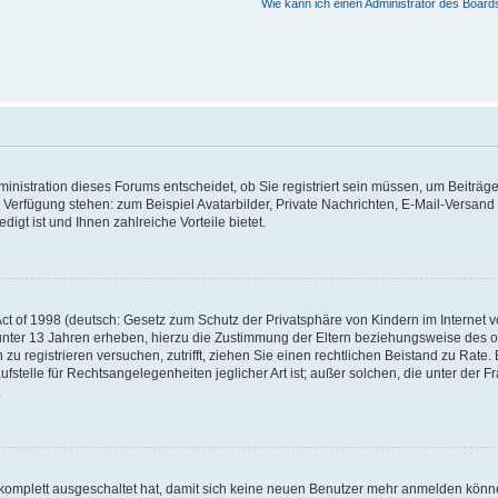
Wie kann ich einen Administrator des Board
nistration dieses Forums entscheidet, ob Sie registriert sein müssen, um Beiträge z
ur Verfügung stehen: zum Beispiel Avatarbilder, Private Nachrichten, E-Mail-Versand
igt ist und Ihnen zahlreiche Vorteile bietet.
t of 1998 (deutsch: Gesetz zum Schutz der Privatsphäre von Kindern im Internet vo
unter 13 Jahren erheben, hierzu die Zustimmung der Eltern beziehungsweise des o
h zu registrieren versuchen, zutrifft, ziehen Sie einen rechtlichen Beistand zu Rat
stelle für Rechtsangelegenheiten jeglicher Art ist; außer solchen, die unter der 
.
 komplett ausgeschaltet hat, damit sich keine neuen Benutzer mehr anmelden könne