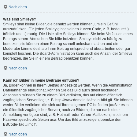
Nach oben
Was sind Smileys?
Smileys sind kleine Bilder, die benutzt werden können, um ein Gefühl
auszudrücken. Für jeden Smiley gibt es einen kurzen Code, z. B. bedeutet :)
fröhlich und :( traurig. Die Liste aller Smileys können Sie beim Verfassen eines
Beitrags sehen. Versuchen Sie bitte trotzdem, Smileys nicht zu häufig zu
benutzen, sie können einen Beitrag schnell unlesbar machen und ein
Moderator könnte deshalb Ihren Beitrag entsprechend überarbeiten oder gar
komplett löschen. Die Board-Administration kann auch die Anzahl der Smileys
begrenzen, die Sie in einem Beitrag benutzen können.
Nach oben
Kann ich Bilder in meine Beiträge einfügen?
Ja, Bilder können in Ihrem Beitrag angezeigt werden. Wenn die Administration
Dateianhänge erlaubt hat, können Sie das Bild auch direkt hochladen.
Ansonsten müssen Sie zu einem Bild verlinken, das auf einem öffentlich
zugänglichen Server liegt, z. B. http://www.domain.tld/mein-bild.gif. Sie können
weder Bilder verlinken, die sich auf Ihrem eigenen PC befinden (außer es ist
ein öffentlich zugänglicher Server), noch zu Bildern, die nur nach einer
Anmeldung verfügbar sind, z. B. Hotmail- oder Yahoo-Mailboxen, mit einem
Passwort geschützte Seiten usw. Um das Bild anzuzeigen, benutze den
BBCode-Tag „[img]“.
Nach oben