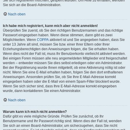
Sie sich registrieren möchten, gesperrt wurden. Um Hilfe zu erhalten, wenden
Sie sich an die Board-Administration.
Nach oben
Ich habe mich registriert, kann mich aber nicht anmelden!
Überprüfen Sie zuerst, ob Sie den richtigen Benutzernamen und das richtige
Passwort eingegeben haben. Wenn diese stimmen, dann gibt es zwei
Möglichkeiten. Wenn
COPPA
aktiviert ist und Sie angegeben haben, dass Sie
unter 13 Jahre alt sind, müssen Sie bzw. einer Ihrer Eltern oder Ihrer
Erziehungsberechtigten den Anweisungen folgen, die Sie erhalten haben.
Wenn dies nicht der Fall ist, muss Ihr Benutzerkonto vielleicht aktiviert werden.
Bei einigen Foren müssen alle neu angemeldeten Mitglieder erst freigeschaltet
werden – entweder müssen Sie dies selbst erledigen oder ein Administrator.
Bei der Registrierung wurde Ihnen mitgeteilt, ob eine Aktivierung nötig ist oder
nicht. Wenn Sie eine E-Mail erhalten haben, folgen Sie den dort enthaltenen
Anweisungen. Ansonsten prüfen Sie, ob Sie Ihre E-Mail-Adresse korrekt
eingegeben haben oder die E-Mail von einem Spam-Filter blockiert wurde.
Wenn Sie sich sicher sind, dass Ihre E-Mail-Adresse korrekt eingegeben
wurde, dann kontaktieren Sie einen Administrator.
Nach oben
Warum kann ich mich nicht anmelden?
Dafür gibt es viele mögliche Gründe. Prüfen Sie zunächst, ob Ihr
Benutzername und Ihr Passwort richtig sind. Wenn dies der Fall ist, wenden
Sie sich an einen Board-Administrator, um sicherzugehen, dass Sie nicht