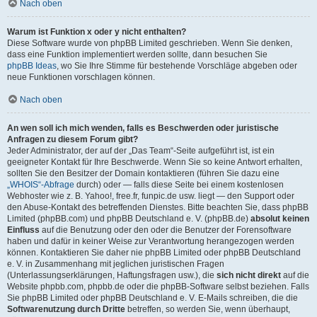
Nach oben
Warum ist Funktion x oder y nicht enthalten?
Diese Software wurde von phpBB Limited geschrieben. Wenn Sie denken,
dass eine Funktion implementiert werden sollte, dann besuchen Sie
phpBB Ideas
, wo Sie Ihre Stimme für bestehende Vorschläge abgeben oder
neue Funktionen vorschlagen können.
Nach oben
An wen soll ich mich wenden, falls es Beschwerden oder juristische
Anfragen zu diesem Forum gibt?
Jeder Administrator, der auf der „Das Team“-Seite aufgeführt ist, ist ein
geeigneter Kontakt für Ihre Beschwerde. Wenn Sie so keine Antwort erhalten,
sollten Sie den Besitzer der Domain kontaktieren (führen Sie dazu eine
„WHOIS“-Abfrage
durch) oder — falls diese Seite bei einem kostenlosen
Webhoster wie z. B. Yahoo!, free.fr, funpic.de usw. liegt — den Support oder
den Abuse-Kontakt des betreffenden Dienstes. Bitte beachten Sie, dass phpBB
Limited (phpBB.com) und phpBB Deutschland e. V. (phpBB.de)
absolut keinen
Einfluss
auf die Benutzung oder den oder die Benutzer der Forensoftware
haben und dafür in keiner Weise zur Verantwortung herangezogen werden
können. Kontaktieren Sie daher nie phpBB Limited oder phpBB Deutschland
e. V. in Zusammenhang mit jeglichen juristischen Fragen
(Unterlassungserklärungen, Haftungsfragen usw.), die
sich nicht direkt
auf die
Website phpbb.com, phpbb.de oder die phpBB-Software selbst beziehen. Falls
Sie phpBB Limited oder phpBB Deutschland e. V. E-Mails schreiben, die die
Softwarenutzung durch Dritte
betreffen, so werden Sie, wenn überhaupt,