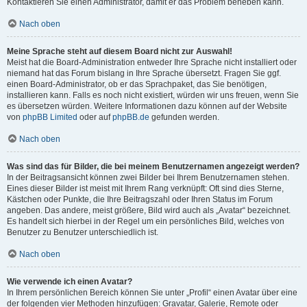
Kontaktieren Sie einen Administrator, damit er das Problem beheben kann.
Nach oben
Meine Sprache steht auf diesem Board nicht zur Auswahl!
Meist hat die Board-Administration entweder Ihre Sprache nicht installiert oder
niemand hat das Forum bislang in Ihre Sprache übersetzt. Fragen Sie ggf.
einen Board-Administrator, ob er das Sprachpaket, das Sie benötigen,
installieren kann. Falls es noch nicht existiert, würden wir uns freuen, wenn Sie
es übersetzen würden. Weitere Informationen dazu können auf der Website
von
phpBB Limited
oder auf
phpBB.de
gefunden werden.
Nach oben
Was sind das für Bilder, die bei meinem Benutzernamen angezeigt werden?
In der Beitragsansicht können zwei Bilder bei Ihrem Benutzernamen stehen.
Eines dieser Bilder ist meist mit Ihrem Rang verknüpft: Oft sind dies Sterne,
Kästchen oder Punkte, die Ihre Beitragszahl oder Ihren Status im Forum
angeben. Das andere, meist größere, Bild wird auch als „Avatar“ bezeichnet.
Es handelt sich hierbei in der Regel um ein persönliches Bild, welches von
Benutzer zu Benutzer unterschiedlich ist.
Nach oben
Wie verwende ich einen Avatar?
In Ihrem persönlichen Bereich können Sie unter „Profil“ einen Avatar über eine
der folgenden vier Methoden hinzufügen: Gravatar, Galerie, Remote oder