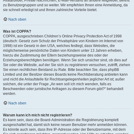
Avatarbilder, Private Nachrichten, E-Mail-Versand an andere Mitglieder, Beitritt
zu Benutzergruppen und so weiter. Wir empfehlen Ihnen eine Anmeldung, da
sie schnell erledigt ist und Ihnen zahlreiche Vorteile bietet.
Nach oben
Was ist COPPA?
COPPA, ausgeschrieben Children’s Online Privacy Protection Act of 1998
(deutsch: Gesetz zum Schutz der Privatsphäre von Kindern im Internet von
1998) ist ein Gesetz in den USA, welches festlegt, dass Websites, die
möglicherweise persönliche Daten von Kindern unter 13 Jahren erheben,
hierzu die Zustimmung der Eltern beziehungsweise des oder der
Erziehungsberechtigten benötigen. Wenn Sie sich unsicher sind, ob dies auf
Sie oder die Website, auf der Sie sich zu registrieren versuchen, zutrifft, ziehen
Sie einen rechtlichen Beistand zu Rate. Bitte beachten Sie, dass phpBB
Limited und der Besitzer dieses Boards keine Rechtsberatung anbieten kann
und nicht die Anlaufstelle für Rechtsangelegenheiten jeglicher Art ist; außer
solchen, die unter der Frage „An wen soll ich mich wenden, falls es
Beschwerden oder juristische Anfragen zu diesem Forum gibt?“ behandelt
werden.
Nach oben
Warum kann ich mich nicht registrieren?
Es kann sein, dass die Board-Administration die Registrierung komplett
ausgeschaltet hat, damit sich keine neuen Benutzer mehr anmelden können.
Es könnte auch sein, dass Ihre IP-Adresse oder der Benutzername, mit dem