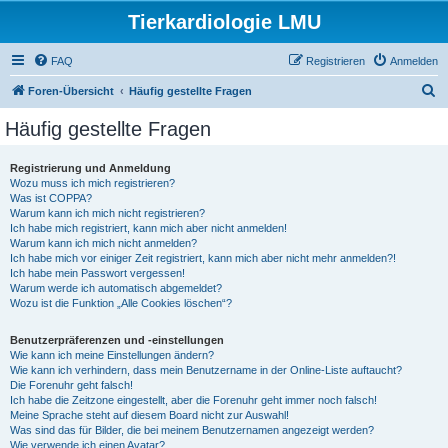
Tierkardiologie LMU
FAQ
Registrieren
Anmelden
S
Foren-Übersicht
Häufig gestellte Fragen
u
Häufig gestellte Fragen
c
h
Registrierung und Anmeldung
Wozu muss ich mich registrieren?
e
Was ist COPPA?
Warum kann ich mich nicht registrieren?
Ich habe mich registriert, kann mich aber nicht anmelden!
Warum kann ich mich nicht anmelden?
Ich habe mich vor einiger Zeit registriert, kann mich aber nicht mehr anmelden?!
Ich habe mein Passwort vergessen!
Warum werde ich automatisch abgemeldet?
Wozu ist die Funktion „Alle Cookies löschen“?
Benutzerpräferenzen und -einstellungen
Wie kann ich meine Einstellungen ändern?
Wie kann ich verhindern, dass mein Benutzername in der Online-Liste auftaucht?
Die Forenuhr geht falsch!
Ich habe die Zeitzone eingestellt, aber die Forenuhr geht immer noch falsch!
Meine Sprache steht auf diesem Board nicht zur Auswahl!
Was sind das für Bilder, die bei meinem Benutzernamen angezeigt werden?
Wie verwende ich einen Avatar?