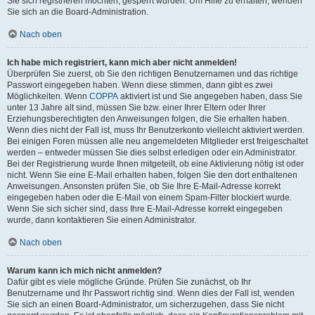
Sie sich registrieren möchten, gesperrt wurden. Um Hilfe zu erhalten, wenden
Sie sich an die Board-Administration.
Nach oben
Ich habe mich registriert, kann mich aber nicht anmelden!
Überprüfen Sie zuerst, ob Sie den richtigen Benutzernamen und das richtige
Passwort eingegeben haben. Wenn diese stimmen, dann gibt es zwei
Möglichkeiten. Wenn
COPPA
aktiviert ist und Sie angegeben haben, dass Sie
unter 13 Jahre alt sind, müssen Sie bzw. einer Ihrer Eltern oder Ihrer
Erziehungsberechtigten den Anweisungen folgen, die Sie erhalten haben.
Wenn dies nicht der Fall ist, muss Ihr Benutzerkonto vielleicht aktiviert werden.
Bei einigen Foren müssen alle neu angemeldeten Mitglieder erst freigeschaltet
werden – entweder müssen Sie dies selbst erledigen oder ein Administrator.
Bei der Registrierung wurde Ihnen mitgeteilt, ob eine Aktivierung nötig ist oder
nicht. Wenn Sie eine E-Mail erhalten haben, folgen Sie den dort enthaltenen
Anweisungen. Ansonsten prüfen Sie, ob Sie Ihre E-Mail-Adresse korrekt
eingegeben haben oder die E-Mail von einem Spam-Filter blockiert wurde.
Wenn Sie sich sicher sind, dass Ihre E-Mail-Adresse korrekt eingegeben
wurde, dann kontaktieren Sie einen Administrator.
Nach oben
Warum kann ich mich nicht anmelden?
Dafür gibt es viele mögliche Gründe. Prüfen Sie zunächst, ob Ihr
Benutzername und Ihr Passwort richtig sind. Wenn dies der Fall ist, wenden
Sie sich an einen Board-Administrator, um sicherzugehen, dass Sie nicht