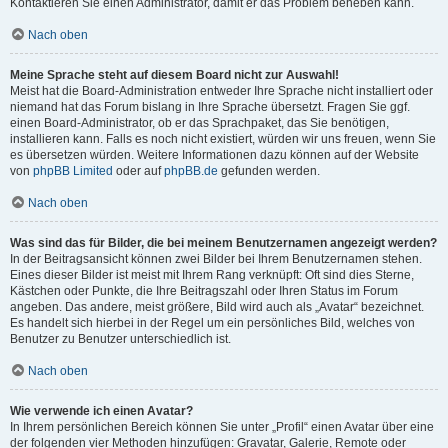
Kontaktieren Sie einen Administrator, damit er das Problem beheben kann.
Nach oben
Meine Sprache steht auf diesem Board nicht zur Auswahl!
Meist hat die Board-Administration entweder Ihre Sprache nicht installiert oder
niemand hat das Forum bislang in Ihre Sprache übersetzt. Fragen Sie ggf.
einen Board-Administrator, ob er das Sprachpaket, das Sie benötigen,
installieren kann. Falls es noch nicht existiert, würden wir uns freuen, wenn Sie
es übersetzen würden. Weitere Informationen dazu können auf der Website
von
phpBB Limited
oder auf
phpBB.de
gefunden werden.
Nach oben
Was sind das für Bilder, die bei meinem Benutzernamen angezeigt werden?
In der Beitragsansicht können zwei Bilder bei Ihrem Benutzernamen stehen.
Eines dieser Bilder ist meist mit Ihrem Rang verknüpft: Oft sind dies Sterne,
Kästchen oder Punkte, die Ihre Beitragszahl oder Ihren Status im Forum
angeben. Das andere, meist größere, Bild wird auch als „Avatar“ bezeichnet.
Es handelt sich hierbei in der Regel um ein persönliches Bild, welches von
Benutzer zu Benutzer unterschiedlich ist.
Nach oben
Wie verwende ich einen Avatar?
In Ihrem persönlichen Bereich können Sie unter „Profil“ einen Avatar über eine
der folgenden vier Methoden hinzufügen: Gravatar, Galerie, Remote oder