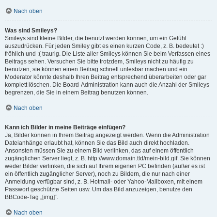
Nach oben
Was sind Smileys?
Smileys sind kleine Bilder, die benutzt werden können, um ein Gefühl
auszudrücken. Für jeden Smiley gibt es einen kurzen Code, z. B. bedeutet :)
fröhlich und :( traurig. Die Liste aller Smileys können Sie beim Verfassen eines
Beitrags sehen. Versuchen Sie bitte trotzdem, Smileys nicht zu häufig zu
benutzen, sie können einen Beitrag schnell unlesbar machen und ein
Moderator könnte deshalb Ihren Beitrag entsprechend überarbeiten oder gar
komplett löschen. Die Board-Administration kann auch die Anzahl der Smileys
begrenzen, die Sie in einem Beitrag benutzen können.
Nach oben
Kann ich Bilder in meine Beiträge einfügen?
Ja, Bilder können in Ihrem Beitrag angezeigt werden. Wenn die Administration
Dateianhänge erlaubt hat, können Sie das Bild auch direkt hochladen.
Ansonsten müssen Sie zu einem Bild verlinken, das auf einem öffentlich
zugänglichen Server liegt, z. B. http://www.domain.tld/mein-bild.gif. Sie können
weder Bilder verlinken, die sich auf Ihrem eigenen PC befinden (außer es ist
ein öffentlich zugänglicher Server), noch zu Bildern, die nur nach einer
Anmeldung verfügbar sind, z. B. Hotmail- oder Yahoo-Mailboxen, mit einem
Passwort geschützte Seiten usw. Um das Bild anzuzeigen, benutze den
BBCode-Tag „[img]“.
Nach oben