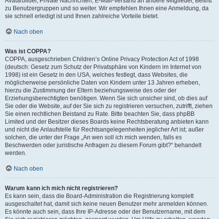
Avatarbilder, Private Nachrichten, E-Mail-Versand an andere Mitglieder, Beitritt
zu Benutzergruppen und so weiter. Wir empfehlen Ihnen eine Anmeldung, da
sie schnell erledigt ist und Ihnen zahlreiche Vorteile bietet.
Nach oben
Was ist COPPA?
COPPA, ausgeschrieben Children’s Online Privacy Protection Act of 1998
(deutsch: Gesetz zum Schutz der Privatsphäre von Kindern im Internet von
1998) ist ein Gesetz in den USA, welches festlegt, dass Websites, die
möglicherweise persönliche Daten von Kindern unter 13 Jahren erheben,
hierzu die Zustimmung der Eltern beziehungsweise des oder der
Erziehungsberechtigten benötigen. Wenn Sie sich unsicher sind, ob dies auf
Sie oder die Website, auf der Sie sich zu registrieren versuchen, zutrifft, ziehen
Sie einen rechtlichen Beistand zu Rate. Bitte beachten Sie, dass phpBB
Limited und der Besitzer dieses Boards keine Rechtsberatung anbieten kann
und nicht die Anlaufstelle für Rechtsangelegenheiten jeglicher Art ist; außer
solchen, die unter der Frage „An wen soll ich mich wenden, falls es
Beschwerden oder juristische Anfragen zu diesem Forum gibt?“ behandelt
werden.
Nach oben
Warum kann ich mich nicht registrieren?
Es kann sein, dass die Board-Administration die Registrierung komplett
ausgeschaltet hat, damit sich keine neuen Benutzer mehr anmelden können.
Es könnte auch sein, dass Ihre IP-Adresse oder der Benutzername, mit dem