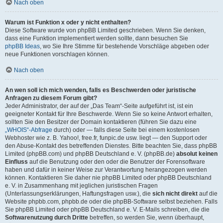
Nach oben
Warum ist Funktion x oder y nicht enthalten?
Diese Software wurde von phpBB Limited geschrieben. Wenn Sie denken,
dass eine Funktion implementiert werden sollte, dann besuchen Sie
phpBB Ideas
, wo Sie Ihre Stimme für bestehende Vorschläge abgeben oder
neue Funktionen vorschlagen können.
Nach oben
An wen soll ich mich wenden, falls es Beschwerden oder juristische
Anfragen zu diesem Forum gibt?
Jeder Administrator, der auf der „Das Team“-Seite aufgeführt ist, ist ein
geeigneter Kontakt für Ihre Beschwerde. Wenn Sie so keine Antwort erhalten,
sollten Sie den Besitzer der Domain kontaktieren (führen Sie dazu eine
„WHOIS“-Abfrage
durch) oder — falls diese Seite bei einem kostenlosen
Webhoster wie z. B. Yahoo!, free.fr, funpic.de usw. liegt — den Support oder
den Abuse-Kontakt des betreffenden Dienstes. Bitte beachten Sie, dass phpBB
Limited (phpBB.com) und phpBB Deutschland e. V. (phpBB.de)
absolut keinen
Einfluss
auf die Benutzung oder den oder die Benutzer der Forensoftware
haben und dafür in keiner Weise zur Verantwortung herangezogen werden
können. Kontaktieren Sie daher nie phpBB Limited oder phpBB Deutschland
e. V. in Zusammenhang mit jeglichen juristischen Fragen
(Unterlassungserklärungen, Haftungsfragen usw.), die
sich nicht direkt
auf die
Website phpbb.com, phpbb.de oder die phpBB-Software selbst beziehen. Falls
Sie phpBB Limited oder phpBB Deutschland e. V. E-Mails schreiben, die die
Softwarenutzung durch Dritte
betreffen, so werden Sie, wenn überhaupt,