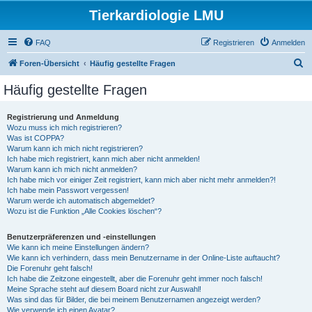
Tierkardiologie LMU
FAQ
Registrieren
Anmelden
S
Foren-Übersicht
Häufig gestellte Fragen
u
Häufig gestellte Fragen
c
h
Registrierung und Anmeldung
Wozu muss ich mich registrieren?
e
Was ist COPPA?
Warum kann ich mich nicht registrieren?
Ich habe mich registriert, kann mich aber nicht anmelden!
Warum kann ich mich nicht anmelden?
Ich habe mich vor einiger Zeit registriert, kann mich aber nicht mehr anmelden?!
Ich habe mein Passwort vergessen!
Warum werde ich automatisch abgemeldet?
Wozu ist die Funktion „Alle Cookies löschen“?
Benutzerpräferenzen und -einstellungen
Wie kann ich meine Einstellungen ändern?
Wie kann ich verhindern, dass mein Benutzername in der Online-Liste auftaucht?
Die Forenuhr geht falsch!
Ich habe die Zeitzone eingestellt, aber die Forenuhr geht immer noch falsch!
Meine Sprache steht auf diesem Board nicht zur Auswahl!
Was sind das für Bilder, die bei meinem Benutzernamen angezeigt werden?
Wie verwende ich einen Avatar?