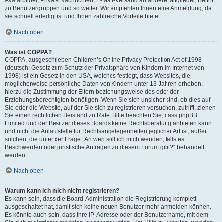
Avatarbilder, Private Nachrichten, E-Mail-Versand an andere Mitglieder, Beitritt
zu Benutzergruppen und so weiter. Wir empfehlen Ihnen eine Anmeldung, da
sie schnell erledigt ist und Ihnen zahlreiche Vorteile bietet.
Nach oben
Was ist COPPA?
COPPA, ausgeschrieben Children’s Online Privacy Protection Act of 1998
(deutsch: Gesetz zum Schutz der Privatsphäre von Kindern im Internet von
1998) ist ein Gesetz in den USA, welches festlegt, dass Websites, die
möglicherweise persönliche Daten von Kindern unter 13 Jahren erheben,
hierzu die Zustimmung der Eltern beziehungsweise des oder der
Erziehungsberechtigten benötigen. Wenn Sie sich unsicher sind, ob dies auf
Sie oder die Website, auf der Sie sich zu registrieren versuchen, zutrifft, ziehen
Sie einen rechtlichen Beistand zu Rate. Bitte beachten Sie, dass phpBB
Limited und der Besitzer dieses Boards keine Rechtsberatung anbieten kann
und nicht die Anlaufstelle für Rechtsangelegenheiten jeglicher Art ist; außer
solchen, die unter der Frage „An wen soll ich mich wenden, falls es
Beschwerden oder juristische Anfragen zu diesem Forum gibt?“ behandelt
werden.
Nach oben
Warum kann ich mich nicht registrieren?
Es kann sein, dass die Board-Administration die Registrierung komplett
ausgeschaltet hat, damit sich keine neuen Benutzer mehr anmelden können.
Es könnte auch sein, dass Ihre IP-Adresse oder der Benutzername, mit dem