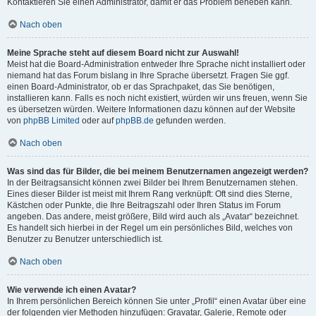
Kontaktieren Sie einen Administrator, damit er das Problem beheben kann.
Nach oben
Meine Sprache steht auf diesem Board nicht zur Auswahl!
Meist hat die Board-Administration entweder Ihre Sprache nicht installiert oder
niemand hat das Forum bislang in Ihre Sprache übersetzt. Fragen Sie ggf.
einen Board-Administrator, ob er das Sprachpaket, das Sie benötigen,
installieren kann. Falls es noch nicht existiert, würden wir uns freuen, wenn Sie
es übersetzen würden. Weitere Informationen dazu können auf der Website
von
phpBB Limited
oder auf
phpBB.de
gefunden werden.
Nach oben
Was sind das für Bilder, die bei meinem Benutzernamen angezeigt werden?
In der Beitragsansicht können zwei Bilder bei Ihrem Benutzernamen stehen.
Eines dieser Bilder ist meist mit Ihrem Rang verknüpft: Oft sind dies Sterne,
Kästchen oder Punkte, die Ihre Beitragszahl oder Ihren Status im Forum
angeben. Das andere, meist größere, Bild wird auch als „Avatar“ bezeichnet.
Es handelt sich hierbei in der Regel um ein persönliches Bild, welches von
Benutzer zu Benutzer unterschiedlich ist.
Nach oben
Wie verwende ich einen Avatar?
In Ihrem persönlichen Bereich können Sie unter „Profil“ einen Avatar über eine
der folgenden vier Methoden hinzufügen: Gravatar, Galerie, Remote oder