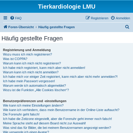
Tierkardiologie LMU
FAQ
Registrieren
Anmelden
S
Foren-Übersicht
Häufig gestellte Fragen
u
Häufig gestellte Fragen
c
h
Registrierung und Anmeldung
Wozu muss ich mich registrieren?
e
Was ist COPPA?
Warum kann ich mich nicht registrieren?
Ich habe mich registriert, kann mich aber nicht anmelden!
Warum kann ich mich nicht anmelden?
Ich habe mich vor einiger Zeit registriert, kann mich aber nicht mehr anmelden?!
Ich habe mein Passwort vergessen!
Warum werde ich automatisch abgemeldet?
Wozu ist die Funktion „Alle Cookies löschen“?
Benutzerpräferenzen und -einstellungen
Wie kann ich meine Einstellungen ändern?
Wie kann ich verhindern, dass mein Benutzername in der Online-Liste auftaucht?
Die Forenuhr geht falsch!
Ich habe die Zeitzone eingestellt, aber die Forenuhr geht immer noch falsch!
Meine Sprache steht auf diesem Board nicht zur Auswahl!
Was sind das für Bilder, die bei meinem Benutzernamen angezeigt werden?
Wie verwende ich einen Avatar?