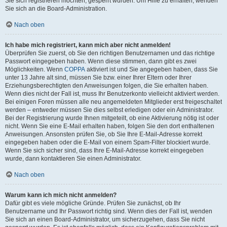
Sie sich registrieren möchten, gesperrt wurden. Um Hilfe zu erhalten, wenden
Sie sich an die Board-Administration.
Nach oben
Ich habe mich registriert, kann mich aber nicht anmelden!
Überprüfen Sie zuerst, ob Sie den richtigen Benutzernamen und das richtige
Passwort eingegeben haben. Wenn diese stimmen, dann gibt es zwei
Möglichkeiten. Wenn
COPPA
aktiviert ist und Sie angegeben haben, dass Sie
unter 13 Jahre alt sind, müssen Sie bzw. einer Ihrer Eltern oder Ihrer
Erziehungsberechtigten den Anweisungen folgen, die Sie erhalten haben.
Wenn dies nicht der Fall ist, muss Ihr Benutzerkonto vielleicht aktiviert werden.
Bei einigen Foren müssen alle neu angemeldeten Mitglieder erst freigeschaltet
werden – entweder müssen Sie dies selbst erledigen oder ein Administrator.
Bei der Registrierung wurde Ihnen mitgeteilt, ob eine Aktivierung nötig ist oder
nicht. Wenn Sie eine E-Mail erhalten haben, folgen Sie den dort enthaltenen
Anweisungen. Ansonsten prüfen Sie, ob Sie Ihre E-Mail-Adresse korrekt
eingegeben haben oder die E-Mail von einem Spam-Filter blockiert wurde.
Wenn Sie sich sicher sind, dass Ihre E-Mail-Adresse korrekt eingegeben
wurde, dann kontaktieren Sie einen Administrator.
Nach oben
Warum kann ich mich nicht anmelden?
Dafür gibt es viele mögliche Gründe. Prüfen Sie zunächst, ob Ihr
Benutzername und Ihr Passwort richtig sind. Wenn dies der Fall ist, wenden
Sie sich an einen Board-Administrator, um sicherzugehen, dass Sie nicht