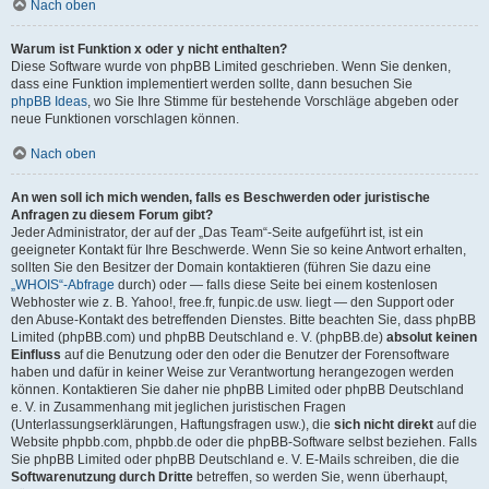
Nach oben
Warum ist Funktion x oder y nicht enthalten?
Diese Software wurde von phpBB Limited geschrieben. Wenn Sie denken,
dass eine Funktion implementiert werden sollte, dann besuchen Sie
phpBB Ideas
, wo Sie Ihre Stimme für bestehende Vorschläge abgeben oder
neue Funktionen vorschlagen können.
Nach oben
An wen soll ich mich wenden, falls es Beschwerden oder juristische
Anfragen zu diesem Forum gibt?
Jeder Administrator, der auf der „Das Team“-Seite aufgeführt ist, ist ein
geeigneter Kontakt für Ihre Beschwerde. Wenn Sie so keine Antwort erhalten,
sollten Sie den Besitzer der Domain kontaktieren (führen Sie dazu eine
„WHOIS“-Abfrage
durch) oder — falls diese Seite bei einem kostenlosen
Webhoster wie z. B. Yahoo!, free.fr, funpic.de usw. liegt — den Support oder
den Abuse-Kontakt des betreffenden Dienstes. Bitte beachten Sie, dass phpBB
Limited (phpBB.com) und phpBB Deutschland e. V. (phpBB.de)
absolut keinen
Einfluss
auf die Benutzung oder den oder die Benutzer der Forensoftware
haben und dafür in keiner Weise zur Verantwortung herangezogen werden
können. Kontaktieren Sie daher nie phpBB Limited oder phpBB Deutschland
e. V. in Zusammenhang mit jeglichen juristischen Fragen
(Unterlassungserklärungen, Haftungsfragen usw.), die
sich nicht direkt
auf die
Website phpbb.com, phpbb.de oder die phpBB-Software selbst beziehen. Falls
Sie phpBB Limited oder phpBB Deutschland e. V. E-Mails schreiben, die die
Softwarenutzung durch Dritte
betreffen, so werden Sie, wenn überhaupt,