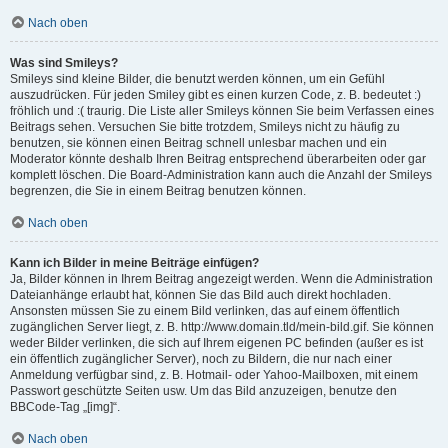
Nach oben
Was sind Smileys?
Smileys sind kleine Bilder, die benutzt werden können, um ein Gefühl
auszudrücken. Für jeden Smiley gibt es einen kurzen Code, z. B. bedeutet :)
fröhlich und :( traurig. Die Liste aller Smileys können Sie beim Verfassen eines
Beitrags sehen. Versuchen Sie bitte trotzdem, Smileys nicht zu häufig zu
benutzen, sie können einen Beitrag schnell unlesbar machen und ein
Moderator könnte deshalb Ihren Beitrag entsprechend überarbeiten oder gar
komplett löschen. Die Board-Administration kann auch die Anzahl der Smileys
begrenzen, die Sie in einem Beitrag benutzen können.
Nach oben
Kann ich Bilder in meine Beiträge einfügen?
Ja, Bilder können in Ihrem Beitrag angezeigt werden. Wenn die Administration
Dateianhänge erlaubt hat, können Sie das Bild auch direkt hochladen.
Ansonsten müssen Sie zu einem Bild verlinken, das auf einem öffentlich
zugänglichen Server liegt, z. B. http://www.domain.tld/mein-bild.gif. Sie können
weder Bilder verlinken, die sich auf Ihrem eigenen PC befinden (außer es ist
ein öffentlich zugänglicher Server), noch zu Bildern, die nur nach einer
Anmeldung verfügbar sind, z. B. Hotmail- oder Yahoo-Mailboxen, mit einem
Passwort geschützte Seiten usw. Um das Bild anzuzeigen, benutze den
BBCode-Tag „[img]“.
Nach oben