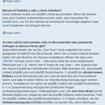
Nach oben
Warum ist Funktion x oder y nicht enthalten?
Diese Software wurde von phpBB Limited geschrieben. Wenn Sie denken,
dass eine Funktion implementiert werden sollte, dann besuchen Sie
phpBB Ideas
, wo Sie Ihre Stimme für bestehende Vorschläge abgeben oder
neue Funktionen vorschlagen können.
Nach oben
An wen soll ich mich wenden, falls es Beschwerden oder juristische
Anfragen zu diesem Forum gibt?
Jeder Administrator, der auf der „Das Team“-Seite aufgeführt ist, ist ein
geeigneter Kontakt für Ihre Beschwerde. Wenn Sie so keine Antwort erhalten,
sollten Sie den Besitzer der Domain kontaktieren (führen Sie dazu eine
„WHOIS“-Abfrage
durch) oder — falls diese Seite bei einem kostenlosen
Webhoster wie z. B. Yahoo!, free.fr, funpic.de usw. liegt — den Support oder
den Abuse-Kontakt des betreffenden Dienstes. Bitte beachten Sie, dass phpBB
Limited (phpBB.com) und phpBB Deutschland e. V. (phpBB.de)
absolut keinen
Einfluss
auf die Benutzung oder den oder die Benutzer der Forensoftware
haben und dafür in keiner Weise zur Verantwortung herangezogen werden
können. Kontaktieren Sie daher nie phpBB Limited oder phpBB Deutschland
e. V. in Zusammenhang mit jeglichen juristischen Fragen
(Unterlassungserklärungen, Haftungsfragen usw.), die
sich nicht direkt
auf die
Website phpbb.com, phpbb.de oder die phpBB-Software selbst beziehen. Falls
Sie phpBB Limited oder phpBB Deutschland e. V. E-Mails schreiben, die die
Softwarenutzung durch Dritte
betreffen, so werden Sie, wenn überhaupt,