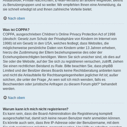
Avatarbilder, Private Nachrichten, E-Mail-Versand an andere Mitglieder, Beitritt
zu Benutzergruppen und so weiter. Wir empfehlen Ihnen eine Anmeldung, da
sie schnell erledigt ist und Ihnen zahlreiche Vorteile bietet.
Nach oben
Was ist COPPA?
COPPA, ausgeschrieben Children’s Online Privacy Protection Act of 1998
(deutsch: Gesetz zum Schutz der Privatsphäre von Kindern im Internet von
1998) ist ein Gesetz in den USA, welches festlegt, dass Websites, die
möglicherweise persönliche Daten von Kindern unter 13 Jahren erheben,
hierzu die Zustimmung der Eltern beziehungsweise des oder der
Erziehungsberechtigten benötigen. Wenn Sie sich unsicher sind, ob dies auf
Sie oder die Website, auf der Sie sich zu registrieren versuchen, zutrifft, ziehen
Sie einen rechtlichen Beistand zu Rate. Bitte beachten Sie, dass phpBB
Limited und der Besitzer dieses Boards keine Rechtsberatung anbieten kann
und nicht die Anlaufstelle für Rechtsangelegenheiten jeglicher Art ist; außer
solchen, die unter der Frage „An wen soll ich mich wenden, falls es
Beschwerden oder juristische Anfragen zu diesem Forum gibt?“ behandelt
werden.
Nach oben
Warum kann ich mich nicht registrieren?
Es kann sein, dass die Board-Administration die Registrierung komplett
ausgeschaltet hat, damit sich keine neuen Benutzer mehr anmelden können.
Es könnte auch sein, dass Ihre IP-Adresse oder der Benutzername, mit dem