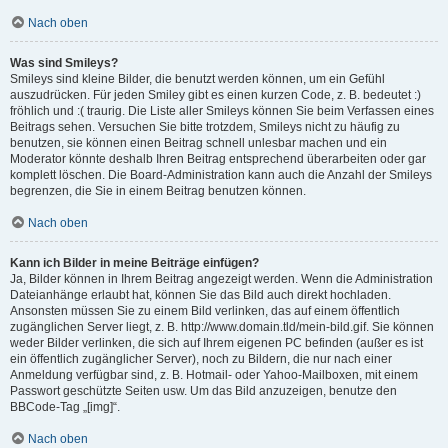
Nach oben
Was sind Smileys?
Smileys sind kleine Bilder, die benutzt werden können, um ein Gefühl
auszudrücken. Für jeden Smiley gibt es einen kurzen Code, z. B. bedeutet :)
fröhlich und :( traurig. Die Liste aller Smileys können Sie beim Verfassen eines
Beitrags sehen. Versuchen Sie bitte trotzdem, Smileys nicht zu häufig zu
benutzen, sie können einen Beitrag schnell unlesbar machen und ein
Moderator könnte deshalb Ihren Beitrag entsprechend überarbeiten oder gar
komplett löschen. Die Board-Administration kann auch die Anzahl der Smileys
begrenzen, die Sie in einem Beitrag benutzen können.
Nach oben
Kann ich Bilder in meine Beiträge einfügen?
Ja, Bilder können in Ihrem Beitrag angezeigt werden. Wenn die Administration
Dateianhänge erlaubt hat, können Sie das Bild auch direkt hochladen.
Ansonsten müssen Sie zu einem Bild verlinken, das auf einem öffentlich
zugänglichen Server liegt, z. B. http://www.domain.tld/mein-bild.gif. Sie können
weder Bilder verlinken, die sich auf Ihrem eigenen PC befinden (außer es ist
ein öffentlich zugänglicher Server), noch zu Bildern, die nur nach einer
Anmeldung verfügbar sind, z. B. Hotmail- oder Yahoo-Mailboxen, mit einem
Passwort geschützte Seiten usw. Um das Bild anzuzeigen, benutze den
BBCode-Tag „[img]“.
Nach oben