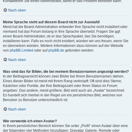
Kontaktieren Sie einen Administrator, damit er das Problem beheben kann.
Nach oben
Meine Sprache steht auf diesem Board nicht zur Auswahl!
Meist hat die Board-Administration entweder Ihre Sprache nicht installiert oder
niemand hat das Forum bislang in Ihre Sprache übersetzt. Fragen Sie ggf.
einen Board-Administrator, ob er das Sprachpaket, das Sie benötigen,
installieren kann. Falls es noch nicht existiert, würden wir uns freuen, wenn Sie
es übersetzen würden. Weitere Informationen dazu können auf der Website
von
phpBB Limited
oder auf
phpBB.de
gefunden werden.
Nach oben
Was sind das für Bilder, die bei meinem Benutzernamen angezeigt werden?
In der Beitragsansicht können zwei Bilder bei Ihrem Benutzernamen stehen.
Eines dieser Bilder ist meist mit Ihrem Rang verknüpft: Oft sind dies Sterne,
Kästchen oder Punkte, die Ihre Beitragszahl oder Ihren Status im Forum
angeben. Das andere, meist größere, Bild wird auch als „Avatar“ bezeichnet.
Es handelt sich hierbei in der Regel um ein persönliches Bild, welches von
Benutzer zu Benutzer unterschiedlich ist.
Nach oben
Wie verwende ich einen Avatar?
In Ihrem persönlichen Bereich können Sie unter „Profil“ einen Avatar über eine
der folgenden vier Methoden hinzufügen: Gravatar, Galerie, Remote oder