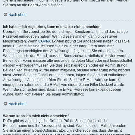
Sie sich registrieren möchten, gesperrt wurden. Um Hilfe zu erhalten, wenden
Sie sich an die Board-Administration.
Nach oben
Ich habe mich registriert, kann mich aber nicht anmelden!
Überprüfen Sie zuerst, ob Sie den richtigen Benutzernamen und das richtige
Passwort eingegeben haben. Wenn diese stimmen, dann gibt es zwei
Möglichkeiten. Wenn
COPPA
aktiviert ist und Sie angegeben haben, dass Sie
unter 13 Jahre alt sind, müssen Sie bzw. einer Ihrer Eltern oder Ihrer
Erziehungsberechtigten den Anweisungen folgen, die Sie erhalten haben.
Wenn dies nicht der Fall ist, muss Ihr Benutzerkonto vielleicht aktiviert werden.
Bei einigen Foren müssen alle neu angemeldeten Mitglieder erst freigeschaltet
werden – entweder müssen Sie dies selbst erledigen oder ein Administrator.
Bei der Registrierung wurde Ihnen mitgeteilt, ob eine Aktivierung nötig ist oder
nicht. Wenn Sie eine E-Mail erhalten haben, folgen Sie den dort enthaltenen
Anweisungen. Ansonsten prüfen Sie, ob Sie Ihre E-Mail-Adresse korrekt
eingegeben haben oder die E-Mail von einem Spam-Filter blockiert wurde.
Wenn Sie sich sicher sind, dass Ihre E-Mail-Adresse korrekt eingegeben
wurde, dann kontaktieren Sie einen Administrator.
Nach oben
Warum kann ich mich nicht anmelden?
Dafür gibt es viele mögliche Gründe. Prüfen Sie zunächst, ob Ihr
Benutzername und Ihr Passwort richtig sind. Wenn dies der Fall ist, wenden
Sie sich an einen Board-Administrator, um sicherzugehen, dass Sie nicht