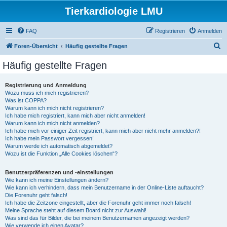
Tierkardiologie LMU
FAQ
Registrieren
Anmelden
S
Foren-Übersicht
Häufig gestellte Fragen
u
Häufig gestellte Fragen
c
h
Registrierung und Anmeldung
Wozu muss ich mich registrieren?
e
Was ist COPPA?
Warum kann ich mich nicht registrieren?
Ich habe mich registriert, kann mich aber nicht anmelden!
Warum kann ich mich nicht anmelden?
Ich habe mich vor einiger Zeit registriert, kann mich aber nicht mehr anmelden?!
Ich habe mein Passwort vergessen!
Warum werde ich automatisch abgemeldet?
Wozu ist die Funktion „Alle Cookies löschen“?
Benutzerpräferenzen und -einstellungen
Wie kann ich meine Einstellungen ändern?
Wie kann ich verhindern, dass mein Benutzername in der Online-Liste auftaucht?
Die Forenuhr geht falsch!
Ich habe die Zeitzone eingestellt, aber die Forenuhr geht immer noch falsch!
Meine Sprache steht auf diesem Board nicht zur Auswahl!
Was sind das für Bilder, die bei meinem Benutzernamen angezeigt werden?
Wie verwende ich einen Avatar?