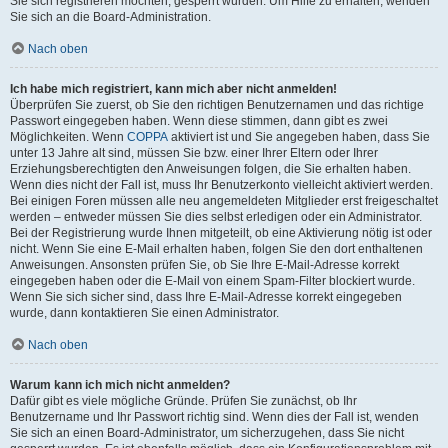
Sie sich registrieren möchten, gesperrt wurden. Um Hilfe zu erhalten, wenden
Sie sich an die Board-Administration.
Nach oben
Ich habe mich registriert, kann mich aber nicht anmelden!
Überprüfen Sie zuerst, ob Sie den richtigen Benutzernamen und das richtige
Passwort eingegeben haben. Wenn diese stimmen, dann gibt es zwei
Möglichkeiten. Wenn
COPPA
aktiviert ist und Sie angegeben haben, dass Sie
unter 13 Jahre alt sind, müssen Sie bzw. einer Ihrer Eltern oder Ihrer
Erziehungsberechtigten den Anweisungen folgen, die Sie erhalten haben.
Wenn dies nicht der Fall ist, muss Ihr Benutzerkonto vielleicht aktiviert werden.
Bei einigen Foren müssen alle neu angemeldeten Mitglieder erst freigeschaltet
werden – entweder müssen Sie dies selbst erledigen oder ein Administrator.
Bei der Registrierung wurde Ihnen mitgeteilt, ob eine Aktivierung nötig ist oder
nicht. Wenn Sie eine E-Mail erhalten haben, folgen Sie den dort enthaltenen
Anweisungen. Ansonsten prüfen Sie, ob Sie Ihre E-Mail-Adresse korrekt
eingegeben haben oder die E-Mail von einem Spam-Filter blockiert wurde.
Wenn Sie sich sicher sind, dass Ihre E-Mail-Adresse korrekt eingegeben
wurde, dann kontaktieren Sie einen Administrator.
Nach oben
Warum kann ich mich nicht anmelden?
Dafür gibt es viele mögliche Gründe. Prüfen Sie zunächst, ob Ihr
Benutzername und Ihr Passwort richtig sind. Wenn dies der Fall ist, wenden
Sie sich an einen Board-Administrator, um sicherzugehen, dass Sie nicht