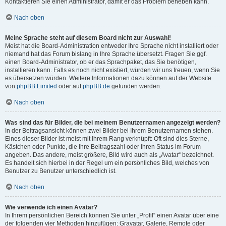
Kontaktieren Sie einen Administrator, damit er das Problem beheben kann.
Nach oben
Meine Sprache steht auf diesem Board nicht zur Auswahl!
Meist hat die Board-Administration entweder Ihre Sprache nicht installiert oder
niemand hat das Forum bislang in Ihre Sprache übersetzt. Fragen Sie ggf.
einen Board-Administrator, ob er das Sprachpaket, das Sie benötigen,
installieren kann. Falls es noch nicht existiert, würden wir uns freuen, wenn Sie
es übersetzen würden. Weitere Informationen dazu können auf der Website
von
phpBB Limited
oder auf
phpBB.de
gefunden werden.
Nach oben
Was sind das für Bilder, die bei meinem Benutzernamen angezeigt werden?
In der Beitragsansicht können zwei Bilder bei Ihrem Benutzernamen stehen.
Eines dieser Bilder ist meist mit Ihrem Rang verknüpft: Oft sind dies Sterne,
Kästchen oder Punkte, die Ihre Beitragszahl oder Ihren Status im Forum
angeben. Das andere, meist größere, Bild wird auch als „Avatar“ bezeichnet.
Es handelt sich hierbei in der Regel um ein persönliches Bild, welches von
Benutzer zu Benutzer unterschiedlich ist.
Nach oben
Wie verwende ich einen Avatar?
In Ihrem persönlichen Bereich können Sie unter „Profil“ einen Avatar über eine
der folgenden vier Methoden hinzufügen: Gravatar, Galerie, Remote oder