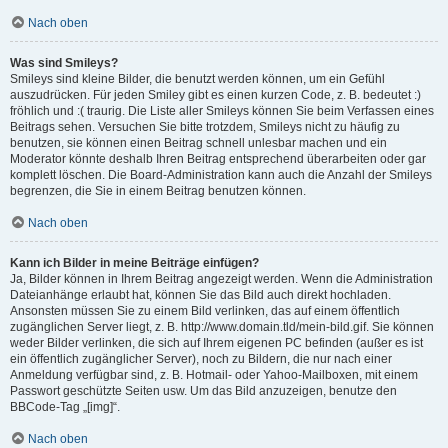
Nach oben
Was sind Smileys?
Smileys sind kleine Bilder, die benutzt werden können, um ein Gefühl
auszudrücken. Für jeden Smiley gibt es einen kurzen Code, z. B. bedeutet :)
fröhlich und :( traurig. Die Liste aller Smileys können Sie beim Verfassen eines
Beitrags sehen. Versuchen Sie bitte trotzdem, Smileys nicht zu häufig zu
benutzen, sie können einen Beitrag schnell unlesbar machen und ein
Moderator könnte deshalb Ihren Beitrag entsprechend überarbeiten oder gar
komplett löschen. Die Board-Administration kann auch die Anzahl der Smileys
begrenzen, die Sie in einem Beitrag benutzen können.
Nach oben
Kann ich Bilder in meine Beiträge einfügen?
Ja, Bilder können in Ihrem Beitrag angezeigt werden. Wenn die Administration
Dateianhänge erlaubt hat, können Sie das Bild auch direkt hochladen.
Ansonsten müssen Sie zu einem Bild verlinken, das auf einem öffentlich
zugänglichen Server liegt, z. B. http://www.domain.tld/mein-bild.gif. Sie können
weder Bilder verlinken, die sich auf Ihrem eigenen PC befinden (außer es ist
ein öffentlich zugänglicher Server), noch zu Bildern, die nur nach einer
Anmeldung verfügbar sind, z. B. Hotmail- oder Yahoo-Mailboxen, mit einem
Passwort geschützte Seiten usw. Um das Bild anzuzeigen, benutze den
BBCode-Tag „[img]“.
Nach oben