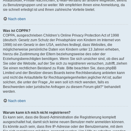
Avatarbilder, Private Nachrichten, E-Mail-Versand an andere Mitglieder, Beitritt
zu Benutzergruppen und so weiter. Wir empfehlen Ihnen eine Anmeldung, da
sie schnell erledigt ist und Ihnen zahlreiche Vorteile bietet.
Nach oben
Was ist COPPA?
COPPA, ausgeschrieben Children’s Online Privacy Protection Act of 1998
(deutsch: Gesetz zum Schutz der Privatsphäre von Kindern im Internet von
1998) ist ein Gesetz in den USA, welches festlegt, dass Websites, die
möglicherweise persönliche Daten von Kindern unter 13 Jahren erheben,
hierzu die Zustimmung der Eltern beziehungsweise des oder der
Erziehungsberechtigten benötigen. Wenn Sie sich unsicher sind, ob dies auf
Sie oder die Website, auf der Sie sich zu registrieren versuchen, zutrifft, ziehen
Sie einen rechtlichen Beistand zu Rate. Bitte beachten Sie, dass phpBB
Limited und der Besitzer dieses Boards keine Rechtsberatung anbieten kann
und nicht die Anlaufstelle für Rechtsangelegenheiten jeglicher Art ist; außer
solchen, die unter der Frage „An wen soll ich mich wenden, falls es
Beschwerden oder juristische Anfragen zu diesem Forum gibt?“ behandelt
werden.
Nach oben
Warum kann ich mich nicht registrieren?
Es kann sein, dass die Board-Administration die Registrierung komplett
ausgeschaltet hat, damit sich keine neuen Benutzer mehr anmelden können.
Es könnte auch sein, dass Ihre IP-Adresse oder der Benutzername, mit dem