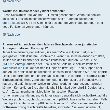
Nach oben
Warum ist Funktion x oder y nicht enthalten?
Diese Software wurde von phpBB Limited geschrieben. Wenn Sie denken,
dass eine Funktion implementiert werden sollte, dann besuchen Sie
phpBB Ideas
, wo Sie Ihre Stimme für bestehende Vorschläge abgeben oder
neue Funktionen vorschlagen können.
Nach oben
An wen soll ich mich wenden, falls es Beschwerden oder juristische
Anfragen zu diesem Forum gibt?
Jeder Administrator, der auf der „Das Team“-Seite aufgeführt ist, ist ein
geeigneter Kontakt für Ihre Beschwerde. Wenn Sie so keine Antwort erhalten,
sollten Sie den Besitzer der Domain kontaktieren (führen Sie dazu eine
„WHOIS“-Abfrage
durch) oder — falls diese Seite bei einem kostenlosen
Webhoster wie z. B. Yahoo!, free.fr, funpic.de usw. liegt — den Support oder
den Abuse-Kontakt des betreffenden Dienstes. Bitte beachten Sie, dass phpBB
Limited (phpBB.com) und phpBB Deutschland e. V. (phpBB.de)
absolut keinen
Einfluss
auf die Benutzung oder den oder die Benutzer der Forensoftware
haben und dafür in keiner Weise zur Verantwortung herangezogen werden
können. Kontaktieren Sie daher nie phpBB Limited oder phpBB Deutschland
e. V. in Zusammenhang mit jeglichen juristischen Fragen
(Unterlassungserklärungen, Haftungsfragen usw.), die
sich nicht direkt
auf die
Website phpbb.com, phpbb.de oder die phpBB-Software selbst beziehen. Falls
Sie phpBB Limited oder phpBB Deutschland e. V. E-Mails schreiben, die die
Softwarenutzung durch Dritte
betreffen, so werden Sie, wenn überhaupt,