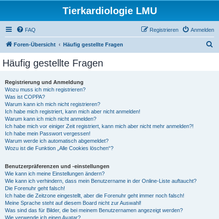
Tierkardiologie LMU
FAQ
Registrieren
Anmelden
S
Foren-Übersicht
Häufig gestellte Fragen
u
Häufig gestellte Fragen
c
h
Registrierung und Anmeldung
Wozu muss ich mich registrieren?
e
Was ist COPPA?
Warum kann ich mich nicht registrieren?
Ich habe mich registriert, kann mich aber nicht anmelden!
Warum kann ich mich nicht anmelden?
Ich habe mich vor einiger Zeit registriert, kann mich aber nicht mehr anmelden?!
Ich habe mein Passwort vergessen!
Warum werde ich automatisch abgemeldet?
Wozu ist die Funktion „Alle Cookies löschen“?
Benutzerpräferenzen und -einstellungen
Wie kann ich meine Einstellungen ändern?
Wie kann ich verhindern, dass mein Benutzername in der Online-Liste auftaucht?
Die Forenuhr geht falsch!
Ich habe die Zeitzone eingestellt, aber die Forenuhr geht immer noch falsch!
Meine Sprache steht auf diesem Board nicht zur Auswahl!
Was sind das für Bilder, die bei meinem Benutzernamen angezeigt werden?
Wie verwende ich einen Avatar?