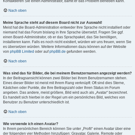
Kontaktieren Sie einen Administrator, damit er das Problem beheben kann.
Nach oben
Meine Sprache steht auf diesem Board nicht zur Auswahl!
Meist hat die Board-Administration entweder Ihre Sprache nicht installiert oder
niemand hat das Forum bislang in Ihre Sprache übersetzt. Fragen Sie ggf.
einen Board-Administrator, ob er das Sprachpaket, das Sie benötigen,
installieren kann. Falls es noch nicht existiert, würden wir uns freuen, wenn Sie
es übersetzen würden. Weitere Informationen dazu können auf der Website
von
phpBB Limited
oder auf
phpBB.de
gefunden werden.
Nach oben
Was sind das für Bilder, die bei meinem Benutzernamen angezeigt werden?
In der Beitragsansicht können zwei Bilder bei Ihrem Benutzernamen stehen.
Eines dieser Bilder ist meist mit Ihrem Rang verknüpft: Oft sind dies Sterne,
Kästchen oder Punkte, die Ihre Beitragszahl oder Ihren Status im Forum
angeben. Das andere, meist größere, Bild wird auch als „Avatar“ bezeichnet.
Es handelt sich hierbei in der Regel um ein persönliches Bild, welches von
Benutzer zu Benutzer unterschiedlich ist.
Nach oben
Wie verwende ich einen Avatar?
In Ihrem persönlichen Bereich können Sie unter „Profil“ einen Avatar über eine
der folgenden vier Methoden hinzufügen: Gravatar, Galerie, Remote oder