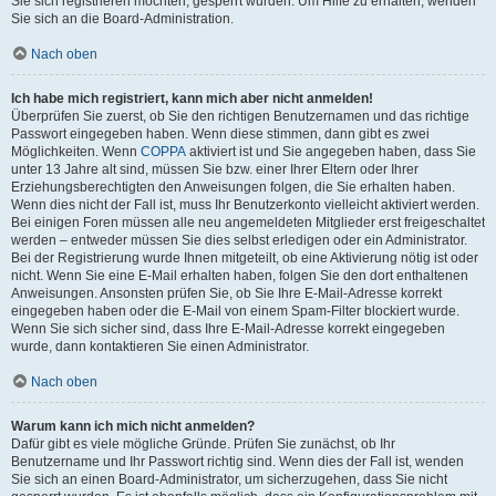
Sie sich registrieren möchten, gesperrt wurden. Um Hilfe zu erhalten, wenden
Sie sich an die Board-Administration.
Nach oben
Ich habe mich registriert, kann mich aber nicht anmelden!
Überprüfen Sie zuerst, ob Sie den richtigen Benutzernamen und das richtige
Passwort eingegeben haben. Wenn diese stimmen, dann gibt es zwei
Möglichkeiten. Wenn
COPPA
aktiviert ist und Sie angegeben haben, dass Sie
unter 13 Jahre alt sind, müssen Sie bzw. einer Ihrer Eltern oder Ihrer
Erziehungsberechtigten den Anweisungen folgen, die Sie erhalten haben.
Wenn dies nicht der Fall ist, muss Ihr Benutzerkonto vielleicht aktiviert werden.
Bei einigen Foren müssen alle neu angemeldeten Mitglieder erst freigeschaltet
werden – entweder müssen Sie dies selbst erledigen oder ein Administrator.
Bei der Registrierung wurde Ihnen mitgeteilt, ob eine Aktivierung nötig ist oder
nicht. Wenn Sie eine E-Mail erhalten haben, folgen Sie den dort enthaltenen
Anweisungen. Ansonsten prüfen Sie, ob Sie Ihre E-Mail-Adresse korrekt
eingegeben haben oder die E-Mail von einem Spam-Filter blockiert wurde.
Wenn Sie sich sicher sind, dass Ihre E-Mail-Adresse korrekt eingegeben
wurde, dann kontaktieren Sie einen Administrator.
Nach oben
Warum kann ich mich nicht anmelden?
Dafür gibt es viele mögliche Gründe. Prüfen Sie zunächst, ob Ihr
Benutzername und Ihr Passwort richtig sind. Wenn dies der Fall ist, wenden
Sie sich an einen Board-Administrator, um sicherzugehen, dass Sie nicht