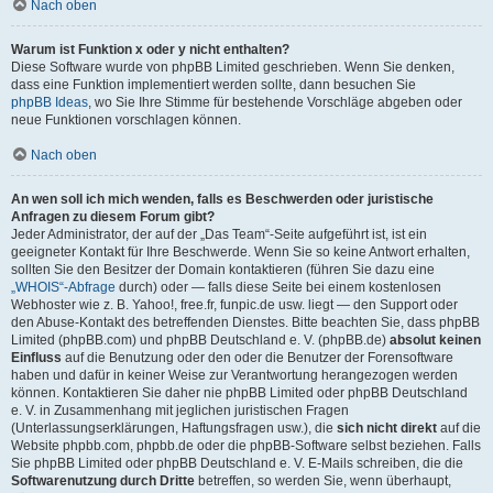
Nach oben
Warum ist Funktion x oder y nicht enthalten?
Diese Software wurde von phpBB Limited geschrieben. Wenn Sie denken,
dass eine Funktion implementiert werden sollte, dann besuchen Sie
phpBB Ideas
, wo Sie Ihre Stimme für bestehende Vorschläge abgeben oder
neue Funktionen vorschlagen können.
Nach oben
An wen soll ich mich wenden, falls es Beschwerden oder juristische
Anfragen zu diesem Forum gibt?
Jeder Administrator, der auf der „Das Team“-Seite aufgeführt ist, ist ein
geeigneter Kontakt für Ihre Beschwerde. Wenn Sie so keine Antwort erhalten,
sollten Sie den Besitzer der Domain kontaktieren (führen Sie dazu eine
„WHOIS“-Abfrage
durch) oder — falls diese Seite bei einem kostenlosen
Webhoster wie z. B. Yahoo!, free.fr, funpic.de usw. liegt — den Support oder
den Abuse-Kontakt des betreffenden Dienstes. Bitte beachten Sie, dass phpBB
Limited (phpBB.com) und phpBB Deutschland e. V. (phpBB.de)
absolut keinen
Einfluss
auf die Benutzung oder den oder die Benutzer der Forensoftware
haben und dafür in keiner Weise zur Verantwortung herangezogen werden
können. Kontaktieren Sie daher nie phpBB Limited oder phpBB Deutschland
e. V. in Zusammenhang mit jeglichen juristischen Fragen
(Unterlassungserklärungen, Haftungsfragen usw.), die
sich nicht direkt
auf die
Website phpbb.com, phpbb.de oder die phpBB-Software selbst beziehen. Falls
Sie phpBB Limited oder phpBB Deutschland e. V. E-Mails schreiben, die die
Softwarenutzung durch Dritte
betreffen, so werden Sie, wenn überhaupt,