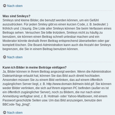
Nach oben
Was sind Smileys?
Smileys sind kleine Bilder, die benutzt werden können, um ein Gefühl
auszudrücken. Für jeden Smiley gibt es einen kurzen Code, z. B. bedeutet :)
fröhlich und :( traurig. Die Liste aller Smileys können Sie beim Verfassen eines
Beitrags sehen. Versuchen Sie bitte trotzdem, Smileys nicht zu häufig zu
benutzen, sie können einen Beitrag schnell unlesbar machen und ein
Moderator könnte deshalb Ihren Beitrag entsprechend überarbeiten oder gar
komplett löschen. Die Board-Administration kann auch die Anzahl der Smileys
begrenzen, die Sie in einem Beitrag benutzen können.
Nach oben
Kann ich Bilder in meine Beiträge einfügen?
Ja, Bilder können in Ihrem Beitrag angezeigt werden. Wenn die Administration
Dateianhänge erlaubt hat, können Sie das Bild auch direkt hochladen.
Ansonsten müssen Sie zu einem Bild verlinken, das auf einem öffentlich
zugänglichen Server liegt, z. B. http://www.domain.tld/mein-bild.gif. Sie können
weder Bilder verlinken, die sich auf Ihrem eigenen PC befinden (außer es ist
ein öffentlich zugänglicher Server), noch zu Bildern, die nur nach einer
Anmeldung verfügbar sind, z. B. Hotmail- oder Yahoo-Mailboxen, mit einem
Passwort geschützte Seiten usw. Um das Bild anzuzeigen, benutze den
BBCode-Tag „[img]“.
Nach oben