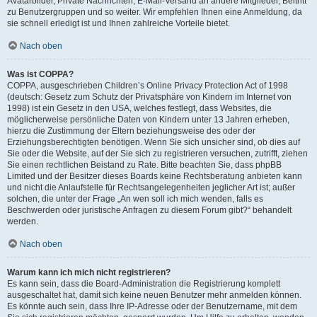
Avatarbilder, Private Nachrichten, E-Mail-Versand an andere Mitglieder, Beitritt
zu Benutzergruppen und so weiter. Wir empfehlen Ihnen eine Anmeldung, da
sie schnell erledigt ist und Ihnen zahlreiche Vorteile bietet.
Nach oben
Was ist COPPA?
COPPA, ausgeschrieben Children’s Online Privacy Protection Act of 1998
(deutsch: Gesetz zum Schutz der Privatsphäre von Kindern im Internet von
1998) ist ein Gesetz in den USA, welches festlegt, dass Websites, die
möglicherweise persönliche Daten von Kindern unter 13 Jahren erheben,
hierzu die Zustimmung der Eltern beziehungsweise des oder der
Erziehungsberechtigten benötigen. Wenn Sie sich unsicher sind, ob dies auf
Sie oder die Website, auf der Sie sich zu registrieren versuchen, zutrifft, ziehen
Sie einen rechtlichen Beistand zu Rate. Bitte beachten Sie, dass phpBB
Limited und der Besitzer dieses Boards keine Rechtsberatung anbieten kann
und nicht die Anlaufstelle für Rechtsangelegenheiten jeglicher Art ist; außer
solchen, die unter der Frage „An wen soll ich mich wenden, falls es
Beschwerden oder juristische Anfragen zu diesem Forum gibt?“ behandelt
werden.
Nach oben
Warum kann ich mich nicht registrieren?
Es kann sein, dass die Board-Administration die Registrierung komplett
ausgeschaltet hat, damit sich keine neuen Benutzer mehr anmelden können.
Es könnte auch sein, dass Ihre IP-Adresse oder der Benutzername, mit dem