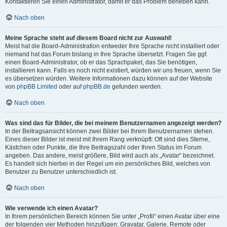
Kontaktieren Sie einen Administrator, damit er das Problem beheben kann.
Nach oben
Meine Sprache steht auf diesem Board nicht zur Auswahl!
Meist hat die Board-Administration entweder Ihre Sprache nicht installiert oder
niemand hat das Forum bislang in Ihre Sprache übersetzt. Fragen Sie ggf.
einen Board-Administrator, ob er das Sprachpaket, das Sie benötigen,
installieren kann. Falls es noch nicht existiert, würden wir uns freuen, wenn Sie
es übersetzen würden. Weitere Informationen dazu können auf der Website
von
phpBB Limited
oder auf
phpBB.de
gefunden werden.
Nach oben
Was sind das für Bilder, die bei meinem Benutzernamen angezeigt werden?
In der Beitragsansicht können zwei Bilder bei Ihrem Benutzernamen stehen.
Eines dieser Bilder ist meist mit Ihrem Rang verknüpft: Oft sind dies Sterne,
Kästchen oder Punkte, die Ihre Beitragszahl oder Ihren Status im Forum
angeben. Das andere, meist größere, Bild wird auch als „Avatar“ bezeichnet.
Es handelt sich hierbei in der Regel um ein persönliches Bild, welches von
Benutzer zu Benutzer unterschiedlich ist.
Nach oben
Wie verwende ich einen Avatar?
In Ihrem persönlichen Bereich können Sie unter „Profil“ einen Avatar über eine
der folgenden vier Methoden hinzufügen: Gravatar, Galerie, Remote oder