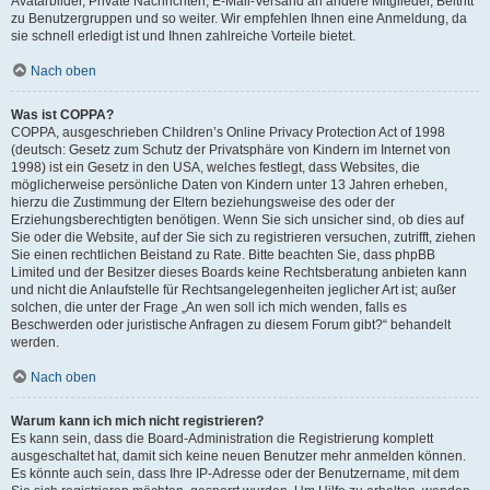
Avatarbilder, Private Nachrichten, E-Mail-Versand an andere Mitglieder, Beitritt
zu Benutzergruppen und so weiter. Wir empfehlen Ihnen eine Anmeldung, da
sie schnell erledigt ist und Ihnen zahlreiche Vorteile bietet.
Nach oben
Was ist COPPA?
COPPA, ausgeschrieben Children’s Online Privacy Protection Act of 1998
(deutsch: Gesetz zum Schutz der Privatsphäre von Kindern im Internet von
1998) ist ein Gesetz in den USA, welches festlegt, dass Websites, die
möglicherweise persönliche Daten von Kindern unter 13 Jahren erheben,
hierzu die Zustimmung der Eltern beziehungsweise des oder der
Erziehungsberechtigten benötigen. Wenn Sie sich unsicher sind, ob dies auf
Sie oder die Website, auf der Sie sich zu registrieren versuchen, zutrifft, ziehen
Sie einen rechtlichen Beistand zu Rate. Bitte beachten Sie, dass phpBB
Limited und der Besitzer dieses Boards keine Rechtsberatung anbieten kann
und nicht die Anlaufstelle für Rechtsangelegenheiten jeglicher Art ist; außer
solchen, die unter der Frage „An wen soll ich mich wenden, falls es
Beschwerden oder juristische Anfragen zu diesem Forum gibt?“ behandelt
werden.
Nach oben
Warum kann ich mich nicht registrieren?
Es kann sein, dass die Board-Administration die Registrierung komplett
ausgeschaltet hat, damit sich keine neuen Benutzer mehr anmelden können.
Es könnte auch sein, dass Ihre IP-Adresse oder der Benutzername, mit dem