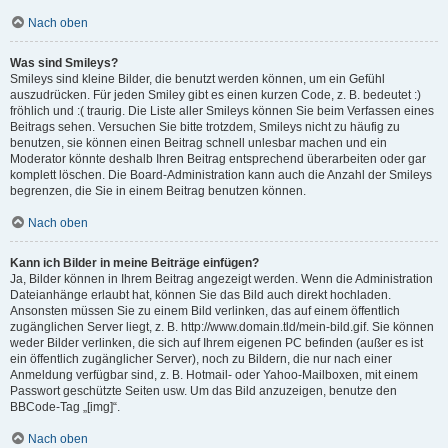
Nach oben
Was sind Smileys?
Smileys sind kleine Bilder, die benutzt werden können, um ein Gefühl
auszudrücken. Für jeden Smiley gibt es einen kurzen Code, z. B. bedeutet :)
fröhlich und :( traurig. Die Liste aller Smileys können Sie beim Verfassen eines
Beitrags sehen. Versuchen Sie bitte trotzdem, Smileys nicht zu häufig zu
benutzen, sie können einen Beitrag schnell unlesbar machen und ein
Moderator könnte deshalb Ihren Beitrag entsprechend überarbeiten oder gar
komplett löschen. Die Board-Administration kann auch die Anzahl der Smileys
begrenzen, die Sie in einem Beitrag benutzen können.
Nach oben
Kann ich Bilder in meine Beiträge einfügen?
Ja, Bilder können in Ihrem Beitrag angezeigt werden. Wenn die Administration
Dateianhänge erlaubt hat, können Sie das Bild auch direkt hochladen.
Ansonsten müssen Sie zu einem Bild verlinken, das auf einem öffentlich
zugänglichen Server liegt, z. B. http://www.domain.tld/mein-bild.gif. Sie können
weder Bilder verlinken, die sich auf Ihrem eigenen PC befinden (außer es ist
ein öffentlich zugänglicher Server), noch zu Bildern, die nur nach einer
Anmeldung verfügbar sind, z. B. Hotmail- oder Yahoo-Mailboxen, mit einem
Passwort geschützte Seiten usw. Um das Bild anzuzeigen, benutze den
BBCode-Tag „[img]“.
Nach oben