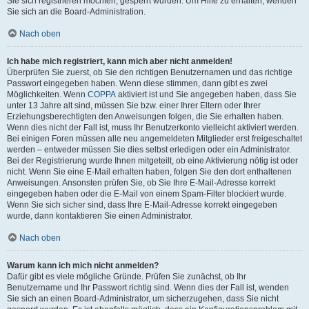
Sie sich registrieren möchten, gesperrt wurden. Um Hilfe zu erhalten, wenden
Sie sich an die Board-Administration.
Nach oben
Ich habe mich registriert, kann mich aber nicht anmelden!
Überprüfen Sie zuerst, ob Sie den richtigen Benutzernamen und das richtige
Passwort eingegeben haben. Wenn diese stimmen, dann gibt es zwei
Möglichkeiten. Wenn
COPPA
aktiviert ist und Sie angegeben haben, dass Sie
unter 13 Jahre alt sind, müssen Sie bzw. einer Ihrer Eltern oder Ihrer
Erziehungsberechtigten den Anweisungen folgen, die Sie erhalten haben.
Wenn dies nicht der Fall ist, muss Ihr Benutzerkonto vielleicht aktiviert werden.
Bei einigen Foren müssen alle neu angemeldeten Mitglieder erst freigeschaltet
werden – entweder müssen Sie dies selbst erledigen oder ein Administrator.
Bei der Registrierung wurde Ihnen mitgeteilt, ob eine Aktivierung nötig ist oder
nicht. Wenn Sie eine E-Mail erhalten haben, folgen Sie den dort enthaltenen
Anweisungen. Ansonsten prüfen Sie, ob Sie Ihre E-Mail-Adresse korrekt
eingegeben haben oder die E-Mail von einem Spam-Filter blockiert wurde.
Wenn Sie sich sicher sind, dass Ihre E-Mail-Adresse korrekt eingegeben
wurde, dann kontaktieren Sie einen Administrator.
Nach oben
Warum kann ich mich nicht anmelden?
Dafür gibt es viele mögliche Gründe. Prüfen Sie zunächst, ob Ihr
Benutzername und Ihr Passwort richtig sind. Wenn dies der Fall ist, wenden
Sie sich an einen Board-Administrator, um sicherzugehen, dass Sie nicht