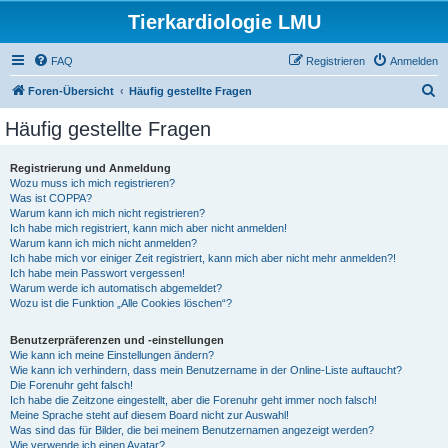
Tierkardiologie LMU
FAQ
Registrieren
Anmelden
S
Foren-Übersicht
Häufig gestellte Fragen
u
Häufig gestellte Fragen
c
h
Registrierung und Anmeldung
Wozu muss ich mich registrieren?
e
Was ist COPPA?
Warum kann ich mich nicht registrieren?
Ich habe mich registriert, kann mich aber nicht anmelden!
Warum kann ich mich nicht anmelden?
Ich habe mich vor einiger Zeit registriert, kann mich aber nicht mehr anmelden?!
Ich habe mein Passwort vergessen!
Warum werde ich automatisch abgemeldet?
Wozu ist die Funktion „Alle Cookies löschen“?
Benutzerpräferenzen und -einstellungen
Wie kann ich meine Einstellungen ändern?
Wie kann ich verhindern, dass mein Benutzername in der Online-Liste auftaucht?
Die Forenuhr geht falsch!
Ich habe die Zeitzone eingestellt, aber die Forenuhr geht immer noch falsch!
Meine Sprache steht auf diesem Board nicht zur Auswahl!
Was sind das für Bilder, die bei meinem Benutzernamen angezeigt werden?
Wie verwende ich einen Avatar?