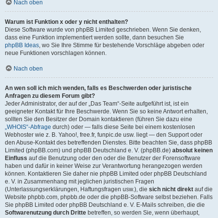
Nach oben
Warum ist Funktion x oder y nicht enthalten?
Diese Software wurde von phpBB Limited geschrieben. Wenn Sie denken,
dass eine Funktion implementiert werden sollte, dann besuchen Sie
phpBB Ideas
, wo Sie Ihre Stimme für bestehende Vorschläge abgeben oder
neue Funktionen vorschlagen können.
Nach oben
An wen soll ich mich wenden, falls es Beschwerden oder juristische
Anfragen zu diesem Forum gibt?
Jeder Administrator, der auf der „Das Team“-Seite aufgeführt ist, ist ein
geeigneter Kontakt für Ihre Beschwerde. Wenn Sie so keine Antwort erhalten,
sollten Sie den Besitzer der Domain kontaktieren (führen Sie dazu eine
„WHOIS“-Abfrage
durch) oder — falls diese Seite bei einem kostenlosen
Webhoster wie z. B. Yahoo!, free.fr, funpic.de usw. liegt — den Support oder
den Abuse-Kontakt des betreffenden Dienstes. Bitte beachten Sie, dass phpBB
Limited (phpBB.com) und phpBB Deutschland e. V. (phpBB.de)
absolut keinen
Einfluss
auf die Benutzung oder den oder die Benutzer der Forensoftware
haben und dafür in keiner Weise zur Verantwortung herangezogen werden
können. Kontaktieren Sie daher nie phpBB Limited oder phpBB Deutschland
e. V. in Zusammenhang mit jeglichen juristischen Fragen
(Unterlassungserklärungen, Haftungsfragen usw.), die
sich nicht direkt
auf die
Website phpbb.com, phpbb.de oder die phpBB-Software selbst beziehen. Falls
Sie phpBB Limited oder phpBB Deutschland e. V. E-Mails schreiben, die die
Softwarenutzung durch Dritte
betreffen, so werden Sie, wenn überhaupt,