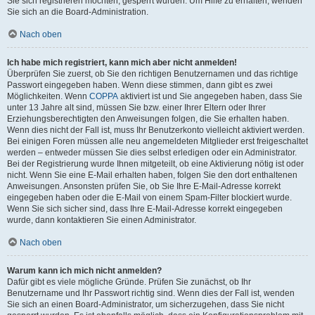
Sie sich registrieren möchten, gesperrt wurden. Um Hilfe zu erhalten, wenden
Sie sich an die Board-Administration.
Nach oben
Ich habe mich registriert, kann mich aber nicht anmelden!
Überprüfen Sie zuerst, ob Sie den richtigen Benutzernamen und das richtige
Passwort eingegeben haben. Wenn diese stimmen, dann gibt es zwei
Möglichkeiten. Wenn
COPPA
aktiviert ist und Sie angegeben haben, dass Sie
unter 13 Jahre alt sind, müssen Sie bzw. einer Ihrer Eltern oder Ihrer
Erziehungsberechtigten den Anweisungen folgen, die Sie erhalten haben.
Wenn dies nicht der Fall ist, muss Ihr Benutzerkonto vielleicht aktiviert werden.
Bei einigen Foren müssen alle neu angemeldeten Mitglieder erst freigeschaltet
werden – entweder müssen Sie dies selbst erledigen oder ein Administrator.
Bei der Registrierung wurde Ihnen mitgeteilt, ob eine Aktivierung nötig ist oder
nicht. Wenn Sie eine E-Mail erhalten haben, folgen Sie den dort enthaltenen
Anweisungen. Ansonsten prüfen Sie, ob Sie Ihre E-Mail-Adresse korrekt
eingegeben haben oder die E-Mail von einem Spam-Filter blockiert wurde.
Wenn Sie sich sicher sind, dass Ihre E-Mail-Adresse korrekt eingegeben
wurde, dann kontaktieren Sie einen Administrator.
Nach oben
Warum kann ich mich nicht anmelden?
Dafür gibt es viele mögliche Gründe. Prüfen Sie zunächst, ob Ihr
Benutzername und Ihr Passwort richtig sind. Wenn dies der Fall ist, wenden
Sie sich an einen Board-Administrator, um sicherzugehen, dass Sie nicht