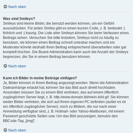
Nach oben
Was sind Smileys?
Smileys sind kleine Bilder, die benutzt werden können, um ein Gefühl
auszudrücken. Für jeden Smiley gibt es einen kurzen Code, z. B. bedeutet :)
fröhlich und :( traurig. Die Liste aller Smileys können Sie beim Verfassen eines
Beitrags sehen. Versuchen Sie bitte trotzdem, Smileys nicht zu häufig zu
benutzen, sie können einen Beitrag schnell unlesbar machen und ein
Moderator könnte deshalb Ihren Beitrag entsprechend überarbeiten oder gar
komplett löschen. Die Board-Administration kann auch die Anzahl der Smileys
begrenzen, die Sie in einem Beitrag benutzen können.
Nach oben
Kann ich Bilder in meine Beiträge einfügen?
Ja, Bilder können in Ihrem Beitrag angezeigt werden. Wenn die Administration
Dateianhänge erlaubt hat, können Sie das Bild auch direkt hochladen.
Ansonsten müssen Sie zu einem Bild verlinken, das auf einem öffentlich
zugänglichen Server liegt, z. B. http://www.domain.tld/mein-bild.gif. Sie können
weder Bilder verlinken, die sich auf Ihrem eigenen PC befinden (außer es ist
ein öffentlich zugänglicher Server), noch zu Bildern, die nur nach einer
Anmeldung verfügbar sind, z. B. Hotmail- oder Yahoo-Mailboxen, mit einem
Passwort geschützte Seiten usw. Um das Bild anzuzeigen, benutze den
BBCode-Tag „[img]“.
Nach oben