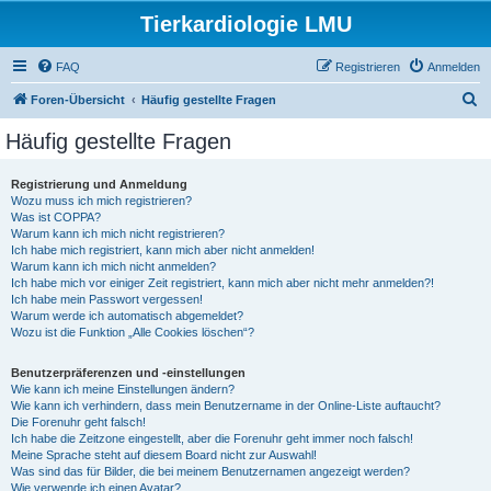
Tierkardiologie LMU
FAQ
Registrieren
Anmelden
S
Foren-Übersicht
Häufig gestellte Fragen
u
Häufig gestellte Fragen
c
h
Registrierung und Anmeldung
Wozu muss ich mich registrieren?
e
Was ist COPPA?
Warum kann ich mich nicht registrieren?
Ich habe mich registriert, kann mich aber nicht anmelden!
Warum kann ich mich nicht anmelden?
Ich habe mich vor einiger Zeit registriert, kann mich aber nicht mehr anmelden?!
Ich habe mein Passwort vergessen!
Warum werde ich automatisch abgemeldet?
Wozu ist die Funktion „Alle Cookies löschen“?
Benutzerpräferenzen und -einstellungen
Wie kann ich meine Einstellungen ändern?
Wie kann ich verhindern, dass mein Benutzername in der Online-Liste auftaucht?
Die Forenuhr geht falsch!
Ich habe die Zeitzone eingestellt, aber die Forenuhr geht immer noch falsch!
Meine Sprache steht auf diesem Board nicht zur Auswahl!
Was sind das für Bilder, die bei meinem Benutzernamen angezeigt werden?
Wie verwende ich einen Avatar?