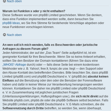
Nach oben
Warum ist Funktion x oder y nicht enthalten?
Diese Software wurde von phpBB Limited geschrieben. Wenn Sie denken,
dass eine Funktion implementiert werden sollte, dann besuchen Sie
phpBB Ideas
, wo Sie Ihre Stimme für bestehende Vorschläge abgeben oder
neue Funktionen vorschlagen können.
Nach oben
An wen soll ich mich wenden, falls es Beschwerden oder juristische
Anfragen zu diesem Forum gibt?
Jeder Administrator, der auf der „Das Team“-Seite aufgeführt ist, ist ein
geeigneter Kontakt für Ihre Beschwerde. Wenn Sie so keine Antwort erhalten,
sollten Sie den Besitzer der Domain kontaktieren (führen Sie dazu eine
„WHOIS“-Abfrage
durch) oder — falls diese Seite bei einem kostenlosen
Webhoster wie z. B. Yahoo!, free.fr, funpic.de usw. liegt — den Support oder
den Abuse-Kontakt des betreffenden Dienstes. Bitte beachten Sie, dass phpBB
Limited (phpBB.com) und phpBB Deutschland e. V. (phpBB.de)
absolut keinen
Einfluss
auf die Benutzung oder den oder die Benutzer der Forensoftware
haben und dafür in keiner Weise zur Verantwortung herangezogen werden
können. Kontaktieren Sie daher nie phpBB Limited oder phpBB Deutschland
e. V. in Zusammenhang mit jeglichen juristischen Fragen
(Unterlassungserklärungen, Haftungsfragen usw.), die
sich nicht direkt
auf die
Website phpbb.com, phpbb.de oder die phpBB-Software selbst beziehen. Falls
Sie phpBB Limited oder phpBB Deutschland e. V. E-Mails schreiben, die die
Softwarenutzung durch Dritte
betreffen, so werden Sie, wenn überhaupt,