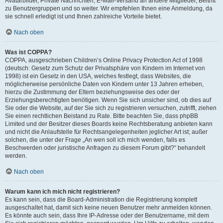
Avatarbilder, Private Nachrichten, E-Mail-Versand an andere Mitglieder, Beitritt
zu Benutzergruppen und so weiter. Wir empfehlen Ihnen eine Anmeldung, da
sie schnell erledigt ist und Ihnen zahlreiche Vorteile bietet.
Nach oben
Was ist COPPA?
COPPA, ausgeschrieben Children’s Online Privacy Protection Act of 1998
(deutsch: Gesetz zum Schutz der Privatsphäre von Kindern im Internet von
1998) ist ein Gesetz in den USA, welches festlegt, dass Websites, die
möglicherweise persönliche Daten von Kindern unter 13 Jahren erheben,
hierzu die Zustimmung der Eltern beziehungsweise des oder der
Erziehungsberechtigten benötigen. Wenn Sie sich unsicher sind, ob dies auf
Sie oder die Website, auf der Sie sich zu registrieren versuchen, zutrifft, ziehen
Sie einen rechtlichen Beistand zu Rate. Bitte beachten Sie, dass phpBB
Limited und der Besitzer dieses Boards keine Rechtsberatung anbieten kann
und nicht die Anlaufstelle für Rechtsangelegenheiten jeglicher Art ist; außer
solchen, die unter der Frage „An wen soll ich mich wenden, falls es
Beschwerden oder juristische Anfragen zu diesem Forum gibt?“ behandelt
werden.
Nach oben
Warum kann ich mich nicht registrieren?
Es kann sein, dass die Board-Administration die Registrierung komplett
ausgeschaltet hat, damit sich keine neuen Benutzer mehr anmelden können.
Es könnte auch sein, dass Ihre IP-Adresse oder der Benutzername, mit dem