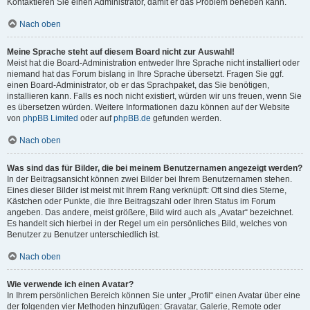
Kontaktieren Sie einen Administrator, damit er das Problem beheben kann.
Nach oben
Meine Sprache steht auf diesem Board nicht zur Auswahl!
Meist hat die Board-Administration entweder Ihre Sprache nicht installiert oder
niemand hat das Forum bislang in Ihre Sprache übersetzt. Fragen Sie ggf.
einen Board-Administrator, ob er das Sprachpaket, das Sie benötigen,
installieren kann. Falls es noch nicht existiert, würden wir uns freuen, wenn Sie
es übersetzen würden. Weitere Informationen dazu können auf der Website
von
phpBB Limited
oder auf
phpBB.de
gefunden werden.
Nach oben
Was sind das für Bilder, die bei meinem Benutzernamen angezeigt werden?
In der Beitragsansicht können zwei Bilder bei Ihrem Benutzernamen stehen.
Eines dieser Bilder ist meist mit Ihrem Rang verknüpft: Oft sind dies Sterne,
Kästchen oder Punkte, die Ihre Beitragszahl oder Ihren Status im Forum
angeben. Das andere, meist größere, Bild wird auch als „Avatar“ bezeichnet.
Es handelt sich hierbei in der Regel um ein persönliches Bild, welches von
Benutzer zu Benutzer unterschiedlich ist.
Nach oben
Wie verwende ich einen Avatar?
In Ihrem persönlichen Bereich können Sie unter „Profil“ einen Avatar über eine
der folgenden vier Methoden hinzufügen: Gravatar, Galerie, Remote oder