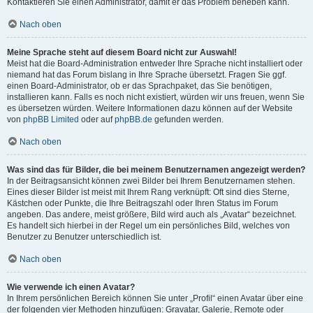
Kontaktieren Sie einen Administrator, damit er das Problem beheben kann.
Nach oben
Meine Sprache steht auf diesem Board nicht zur Auswahl!
Meist hat die Board-Administration entweder Ihre Sprache nicht installiert oder
niemand hat das Forum bislang in Ihre Sprache übersetzt. Fragen Sie ggf.
einen Board-Administrator, ob er das Sprachpaket, das Sie benötigen,
installieren kann. Falls es noch nicht existiert, würden wir uns freuen, wenn Sie
es übersetzen würden. Weitere Informationen dazu können auf der Website
von
phpBB Limited
oder auf
phpBB.de
gefunden werden.
Nach oben
Was sind das für Bilder, die bei meinem Benutzernamen angezeigt werden?
In der Beitragsansicht können zwei Bilder bei Ihrem Benutzernamen stehen.
Eines dieser Bilder ist meist mit Ihrem Rang verknüpft: Oft sind dies Sterne,
Kästchen oder Punkte, die Ihre Beitragszahl oder Ihren Status im Forum
angeben. Das andere, meist größere, Bild wird auch als „Avatar“ bezeichnet.
Es handelt sich hierbei in der Regel um ein persönliches Bild, welches von
Benutzer zu Benutzer unterschiedlich ist.
Nach oben
Wie verwende ich einen Avatar?
In Ihrem persönlichen Bereich können Sie unter „Profil“ einen Avatar über eine
der folgenden vier Methoden hinzufügen: Gravatar, Galerie, Remote oder