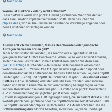
Nach oben
Warum ist Funktion x oder y nicht enthalten?
Diese Software wurde von phpBB Limited geschrieben. Wenn Sie denken,
dass eine Funktion implementiert werden sollte, dann besuchen Sie
phpBB Ideas
, wo Sie Ihre Stimme für bestehende Vorschläge abgeben oder
neue Funktionen vorschlagen können.
Nach oben
An wen soll ich mich wenden, falls es Beschwerden oder juristische
Anfragen zu diesem Forum gibt?
Jeder Administrator, der auf der „Das Team“-Seite aufgeführt ist, ist ein
geeigneter Kontakt für Ihre Beschwerde. Wenn Sie so keine Antwort erhalten,
sollten Sie den Besitzer der Domain kontaktieren (führen Sie dazu eine
„WHOIS“-Abfrage
durch) oder — falls diese Seite bei einem kostenlosen
Webhoster wie z. B. Yahoo!, free.fr, funpic.de usw. liegt — den Support oder
den Abuse-Kontakt des betreffenden Dienstes. Bitte beachten Sie, dass phpBB
Limited (phpBB.com) und phpBB Deutschland e. V. (phpBB.de)
absolut keinen
Einfluss
auf die Benutzung oder den oder die Benutzer der Forensoftware
haben und dafür in keiner Weise zur Verantwortung herangezogen werden
können. Kontaktieren Sie daher nie phpBB Limited oder phpBB Deutschland
e. V. in Zusammenhang mit jeglichen juristischen Fragen
(Unterlassungserklärungen, Haftungsfragen usw.), die
sich nicht direkt
auf die
Website phpbb.com, phpbb.de oder die phpBB-Software selbst beziehen. Falls
Sie phpBB Limited oder phpBB Deutschland e. V. E-Mails schreiben, die die
Softwarenutzung durch Dritte
betreffen, so werden Sie, wenn überhaupt,