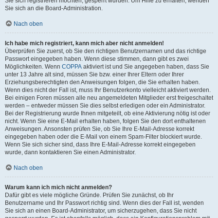
Sie sich registrieren möchten, gesperrt wurden. Um Hilfe zu erhalten, wenden
Sie sich an die Board-Administration.
Nach oben
Ich habe mich registriert, kann mich aber nicht anmelden!
Überprüfen Sie zuerst, ob Sie den richtigen Benutzernamen und das richtige
Passwort eingegeben haben. Wenn diese stimmen, dann gibt es zwei
Möglichkeiten. Wenn
COPPA
aktiviert ist und Sie angegeben haben, dass Sie
unter 13 Jahre alt sind, müssen Sie bzw. einer Ihrer Eltern oder Ihrer
Erziehungsberechtigten den Anweisungen folgen, die Sie erhalten haben.
Wenn dies nicht der Fall ist, muss Ihr Benutzerkonto vielleicht aktiviert werden.
Bei einigen Foren müssen alle neu angemeldeten Mitglieder erst freigeschaltet
werden – entweder müssen Sie dies selbst erledigen oder ein Administrator.
Bei der Registrierung wurde Ihnen mitgeteilt, ob eine Aktivierung nötig ist oder
nicht. Wenn Sie eine E-Mail erhalten haben, folgen Sie den dort enthaltenen
Anweisungen. Ansonsten prüfen Sie, ob Sie Ihre E-Mail-Adresse korrekt
eingegeben haben oder die E-Mail von einem Spam-Filter blockiert wurde.
Wenn Sie sich sicher sind, dass Ihre E-Mail-Adresse korrekt eingegeben
wurde, dann kontaktieren Sie einen Administrator.
Nach oben
Warum kann ich mich nicht anmelden?
Dafür gibt es viele mögliche Gründe. Prüfen Sie zunächst, ob Ihr
Benutzername und Ihr Passwort richtig sind. Wenn dies der Fall ist, wenden
Sie sich an einen Board-Administrator, um sicherzugehen, dass Sie nicht