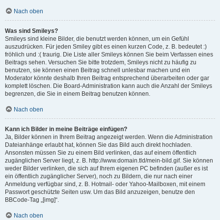
Nach oben
Was sind Smileys?
Smileys sind kleine Bilder, die benutzt werden können, um ein Gefühl
auszudrücken. Für jeden Smiley gibt es einen kurzen Code, z. B. bedeutet :)
fröhlich und :( traurig. Die Liste aller Smileys können Sie beim Verfassen eines
Beitrags sehen. Versuchen Sie bitte trotzdem, Smileys nicht zu häufig zu
benutzen, sie können einen Beitrag schnell unlesbar machen und ein
Moderator könnte deshalb Ihren Beitrag entsprechend überarbeiten oder gar
komplett löschen. Die Board-Administration kann auch die Anzahl der Smileys
begrenzen, die Sie in einem Beitrag benutzen können.
Nach oben
Kann ich Bilder in meine Beiträge einfügen?
Ja, Bilder können in Ihrem Beitrag angezeigt werden. Wenn die Administration
Dateianhänge erlaubt hat, können Sie das Bild auch direkt hochladen.
Ansonsten müssen Sie zu einem Bild verlinken, das auf einem öffentlich
zugänglichen Server liegt, z. B. http://www.domain.tld/mein-bild.gif. Sie können
weder Bilder verlinken, die sich auf Ihrem eigenen PC befinden (außer es ist
ein öffentlich zugänglicher Server), noch zu Bildern, die nur nach einer
Anmeldung verfügbar sind, z. B. Hotmail- oder Yahoo-Mailboxen, mit einem
Passwort geschützte Seiten usw. Um das Bild anzuzeigen, benutze den
BBCode-Tag „[img]“.
Nach oben