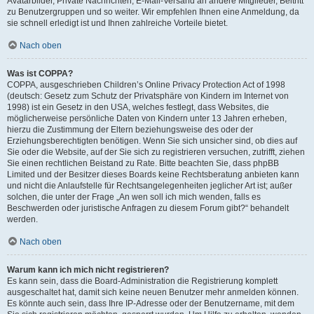
Avatarbilder, Private Nachrichten, E-Mail-Versand an andere Mitglieder, Beitritt
zu Benutzergruppen und so weiter. Wir empfehlen Ihnen eine Anmeldung, da
sie schnell erledigt ist und Ihnen zahlreiche Vorteile bietet.
Nach oben
Was ist COPPA?
COPPA, ausgeschrieben Children’s Online Privacy Protection Act of 1998
(deutsch: Gesetz zum Schutz der Privatsphäre von Kindern im Internet von
1998) ist ein Gesetz in den USA, welches festlegt, dass Websites, die
möglicherweise persönliche Daten von Kindern unter 13 Jahren erheben,
hierzu die Zustimmung der Eltern beziehungsweise des oder der
Erziehungsberechtigten benötigen. Wenn Sie sich unsicher sind, ob dies auf
Sie oder die Website, auf der Sie sich zu registrieren versuchen, zutrifft, ziehen
Sie einen rechtlichen Beistand zu Rate. Bitte beachten Sie, dass phpBB
Limited und der Besitzer dieses Boards keine Rechtsberatung anbieten kann
und nicht die Anlaufstelle für Rechtsangelegenheiten jeglicher Art ist; außer
solchen, die unter der Frage „An wen soll ich mich wenden, falls es
Beschwerden oder juristische Anfragen zu diesem Forum gibt?“ behandelt
werden.
Nach oben
Warum kann ich mich nicht registrieren?
Es kann sein, dass die Board-Administration die Registrierung komplett
ausgeschaltet hat, damit sich keine neuen Benutzer mehr anmelden können.
Es könnte auch sein, dass Ihre IP-Adresse oder der Benutzername, mit dem