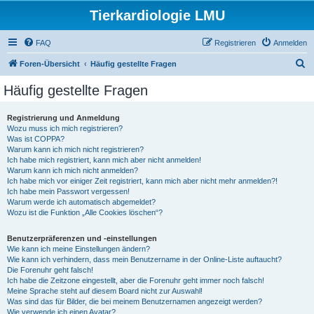
Tierkardiologie LMU
FAQ
Registrieren
Anmelden
S
Foren-Übersicht
Häufig gestellte Fragen
u
Häufig gestellte Fragen
c
h
Registrierung und Anmeldung
Wozu muss ich mich registrieren?
e
Was ist COPPA?
Warum kann ich mich nicht registrieren?
Ich habe mich registriert, kann mich aber nicht anmelden!
Warum kann ich mich nicht anmelden?
Ich habe mich vor einiger Zeit registriert, kann mich aber nicht mehr anmelden?!
Ich habe mein Passwort vergessen!
Warum werde ich automatisch abgemeldet?
Wozu ist die Funktion „Alle Cookies löschen“?
Benutzerpräferenzen und -einstellungen
Wie kann ich meine Einstellungen ändern?
Wie kann ich verhindern, dass mein Benutzername in der Online-Liste auftaucht?
Die Forenuhr geht falsch!
Ich habe die Zeitzone eingestellt, aber die Forenuhr geht immer noch falsch!
Meine Sprache steht auf diesem Board nicht zur Auswahl!
Was sind das für Bilder, die bei meinem Benutzernamen angezeigt werden?
Wie verwende ich einen Avatar?