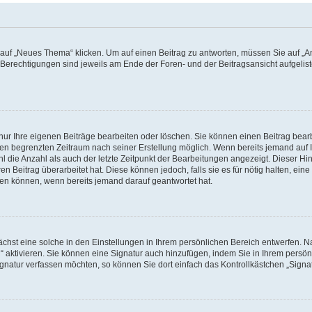
f „Neues Thema“ klicken. Um auf einen Beitrag zu antworten, müssen Sie auf „Ant
e Berechtigungen sind jeweils am Ende der Foren- und der Beitragsansicht aufgeliste
nur Ihre eigenen Beiträge bearbeiten oder löschen. Sie können einen Beitrag bear
nen begrenzten Zeitraum nach seiner Erstellung möglich. Wenn bereits jemand auf Ih
 die Anzahl als auch der letzte Zeitpunkt der Bearbeitungen angezeigt. Dieser Hi
 Beitrag überarbeitet hat. Diese können jedoch, falls sie es für nötig halten, eine 
hen können, wenn bereits jemand darauf geantwortet hat.
hst eine solche in den Einstellungen in Ihrem persönlichen Bereich entwerfen. Na
 aktivieren. Sie können eine Signatur auch hinzufügen, indem Sie in Ihrem persö
gnatur verfassen möchten, so können Sie dort einfach das Kontrollkästchen „Signa