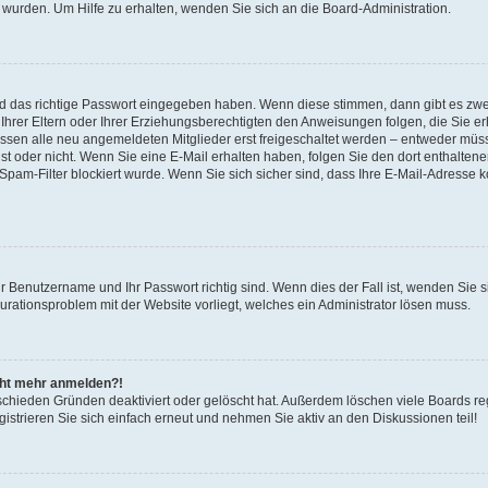
 wurden. Um Hilfe zu erhalten, wenden Sie sich an die Board-Administration.
nd das richtige Passwort eingegeben haben. Wenn diese stimmen, dann gibt es zw
Ihrer Eltern oder Ihrer Erziehungsberechtigten den Anweisungen folgen, die Sie erh
üssen alle neu angemeldeten Mitglieder erst freigeschaltet werden – entweder müsse
 ist oder nicht. Wenn Sie eine E-Mail erhalten haben, folgen Sie den dort enthalte
pam-Filter blockiert wurde. Wenn Sie sich sicher sind, dass Ihre E-Mail-Adresse 
hr Benutzername und Ihr Passwort richtig sind. Wenn dies der Fall ist, wenden Sie
gurationsproblem mit der Website vorliegt, welches ein Administrator lösen muss.
icht mehr anmelden?!
schieden Gründen deaktiviert oder gelöscht hat. Außerdem löschen viele Boards reg
strieren Sie sich einfach erneut und nehmen Sie aktiv an den Diskussionen teil!