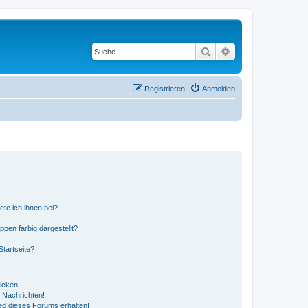
Suche
Erweiterte Suche
Registrieren
Anmelden
ete ich ihnen bei?
en farbig dargestellt?
tartseite?
icken!
 Nachrichten!
ed dieses Forums erhalten!