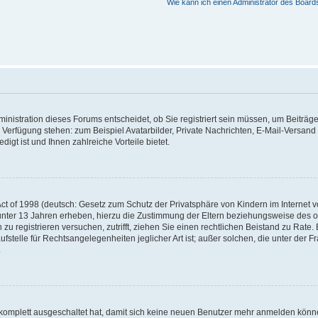
Wie kann ich einen Administrator des Board
nistration dieses Forums entscheidet, ob Sie registriert sein müssen, um Beiträge z
ur Verfügung stehen: zum Beispiel Avatarbilder, Private Nachrichten, E-Mail-Versand
igt ist und Ihnen zahlreiche Vorteile bietet.
t of 1998 (deutsch: Gesetz zum Schutz der Privatsphäre von Kindern im Internet vo
unter 13 Jahren erheben, hierzu die Zustimmung der Eltern beziehungsweise des o
h zu registrieren versuchen, zutrifft, ziehen Sie einen rechtlichen Beistand zu Rat
stelle für Rechtsangelegenheiten jeglicher Art ist; außer solchen, die unter der 
.
 komplett ausgeschaltet hat, damit sich keine neuen Benutzer mehr anmelden könne