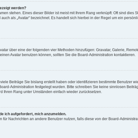
gezeigt werden?
men stehen. Eines dieser Bilder ist meist mit Ihrem Rang verknüpft: Oft sind dies S
auch als „Avatar“ bezeichnet. Es handelt sich hierbei in der Regel um ein persönl
 Avatar über eine der folgenden vier Methoden hinzufügen: Gravatar, Galerie, Rem
inen Avatar benutzen können, sollten Sie die Board-Administration kontaktieren.
iele Beiträge Sie bislang erstellt haben oder identifizieren bestimmte Benutzer
 Board-Administration festgelegt wurden. Bitte schreiben Sie keine sinnlosen Beit
wird Ihren Rang unter Umständen einfach wieder zurücksetzen.
rde ich aufgefordert, mich anzumelden.
ion für Nachrichten an andere Benutzer nutzen, falls diese von der Board-Administ