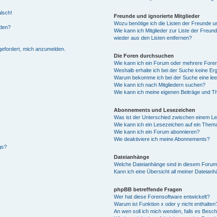
alsch!
Freunde und ignorierte Mitglieder
Wozu benötige ich die Listen der Freunde un
rden?
Wie kann ich Mitglieder zur Liste der Freund
wieder aus den Listen entfernen?
fgefordert, mich anzumelden.
Die Foren durchsuchen
Wie kann ich ein Forum oder mehrere For
Weshalb erhalte ich bei der Suche keine Er
Warum bekomme ich bei der Suche eine lee
Wie kann ich nach Mitgliedern suchen?
Wie kann ich meine eigenen Beiträge und T
Abonnements und Lesezeichen
Was ist der Unterschied zwischen einem L
Wie kann ich ein Lesezeichen auf ein Them
Wie kann ich ein Forum abonnieren?
Wie deaktiviere ich meine Abonnements?
gs?
Dateianhänge
Welche Dateianhänge sind in diesem Forum
Kann ich eine Übersicht all meiner Dateian
phpBB betreffende Fragen
Wer hat diese Forensoftware entwickelt?
Warum ist Funktion x oder y nicht enthalten
An wen soll ich mich wenden, falls es Besc