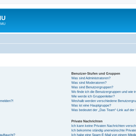
MU
 LMU
Benutzer-Stufen und Gruppen
Was sind Administratoren?
Was sind Moderatoren?
Was sind Benutzergruppen?
Wo finde ich die Benutzergruppen und wie tr
Wie werde ich Gruppenleiter?
anmelden?!
Weshalb werden verschiedene Benutzergrupp
Was ist eine Hauptgruppe?
Was bedeutet der „Das Team“-Link auf der S
Private Nachrichten
Ich kann keine Privaten Nachrichten versch
Ich bekomme ständig unerwünschte Private
auftaucht?
Ich habe eine Spam-E-Mail von einem Mitgli