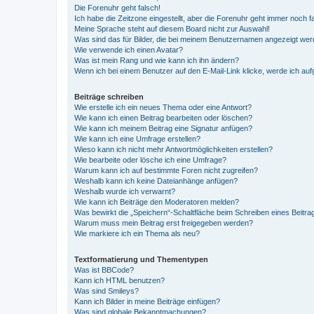
Die Forenuhr geht falsch!
Ich habe die Zeitzone eingestellt, aber die Forenuhr geht immer noch f
Meine Sprache steht auf diesem Board nicht zur Auswahl!
Was sind das für Bilder, die bei meinem Benutzernamen angezeigt we
Wie verwende ich einen Avatar?
Was ist mein Rang und wie kann ich ihn ändern?
Wenn ich bei einem Benutzer auf den E-Mail-Link klicke, werde ich au
Beiträge schreiben
Wie erstelle ich ein neues Thema oder eine Antwort?
Wie kann ich einen Beitrag bearbeiten oder löschen?
Wie kann ich meinem Beitrag eine Signatur anfügen?
Wie kann ich eine Umfrage erstellen?
Wieso kann ich nicht mehr Antwortmöglichkeiten erstellen?
Wie bearbeite oder lösche ich eine Umfrage?
Warum kann ich auf bestimmte Foren nicht zugreifen?
Weshalb kann ich keine Dateianhänge anfügen?
Weshalb wurde ich verwarnt?
Wie kann ich Beiträge den Moderatoren melden?
Was bewirkt die „Speichern“-Schaltfläche beim Schreiben eines Beitra
Warum muss mein Beitrag erst freigegeben werden?
Wie markiere ich ein Thema als neu?
Textformatierung und Thementypen
Was ist BBCode?
Kann ich HTML benutzen?
Was sind Smileys?
Kann ich Bilder in meine Beiträge einfügen?
Was sind globale Bekanntmachungen?