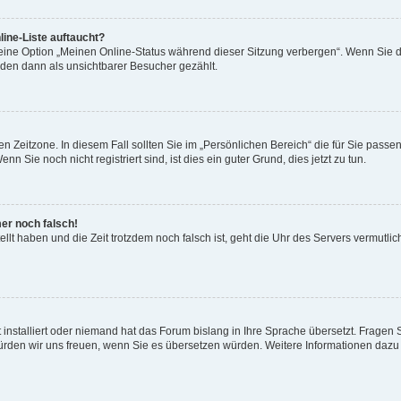
ine-Liste auftaucht?
 eine Option „Meinen Online-Status während dieser Sitzung verbergen“. Wenn Sie d
rden dann als unsichtbarer Besucher gezählt.
n Zeitzone. In diesem Fall sollten Sie im „Persönlichen Bereich“ die für Sie passend
 Sie noch nicht registriert sind, ist dies ein guter Grund, dies jetzt zu tun.
mer noch falsch!
ellt haben und die Zeit trotzdem noch falsch ist, geht die Uhr des Servers vermutlic
 installiert oder niemand hat das Forum bislang in Ihre Sprache übersetzt. Fragen 
t, würden wir uns freuen, wenn Sie es übersetzen würden. Weitere Informationen da