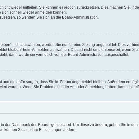
rt nicht wieder mitteilen, Sie können es jedoch zurücksetzen. Dies machen Sie, in
e sich schnell wieder anmelden können.
ckzusetzen, so wenden Sie sich an die Board-Administration.
ben“ nicht auswählen, werden Sie nur für eine Sitzung angemeldet. Dies verhinde
et bleiben“ beim Anmelden auswählen. Dies ist nicht empfehlenswert, wenn Sie s
steht, dann wurde sie vermutlich von der Board-Administration ausgeschaltet.
 hat und die dafür sorgen, dass Sie im Forum angemeldet bleiben. Außerdem ermögl
ktiviert wurden. Wenn Sie Probleme bei der An- oder Abmeldung haben, kann es hel
en in der Datenbank des Boards gespeichert. Um diese zu ändern, gehen Sie in den 
rt können Sie alle Ihre Einstellungen ändern.