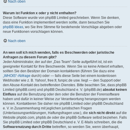
Nach oben
Warum ist Funktion x oder y nicht enthalten?
Diese Software wurde von phpBB Limited geschrieben. Wenn Sie denken,
dass eine Funktion implementiert werden sollte, dann besuchen Sie
phpBB Ideas
, wo Sie Ihre Stimme für bestehende Vorschläge abgeben oder
neue Funktionen vorschlagen können.
Nach oben
An wen soll ich mich wenden, falls es Beschwerden oder juristische
Anfragen zu diesem Forum gibt?
Jeder Administrator, der auf der „Das Team“-Seite aufgeführt ist, ist ein
geeigneter Kontakt für Ihre Beschwerde. Wenn Sie so keine Antwort erhalten,
sollten Sie den Besitzer der Domain kontaktieren (führen Sie dazu eine
„WHOIS“-Abfrage
durch) oder — falls diese Seite bei einem kostenlosen
Webhoster wie z. B. Yahoo!, free.fr, funpic.de usw. liegt — den Support oder
den Abuse-Kontakt des betreffenden Dienstes. Bitte beachten Sie, dass phpBB
Limited (phpBB.com) und phpBB Deutschland e. V. (phpBB.de)
absolut keinen
Einfluss
auf die Benutzung oder den oder die Benutzer der Forensoftware
haben und dafür in keiner Weise zur Verantwortung herangezogen werden
können. Kontaktieren Sie daher nie phpBB Limited oder phpBB Deutschland
e. V. in Zusammenhang mit jeglichen juristischen Fragen
(Unterlassungserklärungen, Haftungsfragen usw.), die
sich nicht direkt
auf die
Website phpbb.com, phpbb.de oder die phpBB-Software selbst beziehen. Falls
Sie phpBB Limited oder phpBB Deutschland e. V. E-Mails schreiben, die die
Softwarenutzung durch Dritte
betreffen, so werden Sie, wenn überhaupt,