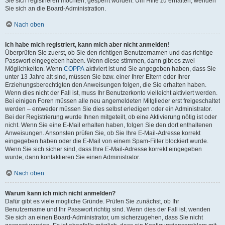
Sie sich registrieren möchten, gesperrt wurden. Um Hilfe zu erhalten, wenden
Sie sich an die Board-Administration.
Nach oben
Ich habe mich registriert, kann mich aber nicht anmelden!
Überprüfen Sie zuerst, ob Sie den richtigen Benutzernamen und das richtige
Passwort eingegeben haben. Wenn diese stimmen, dann gibt es zwei
Möglichkeiten. Wenn
COPPA
aktiviert ist und Sie angegeben haben, dass Sie
unter 13 Jahre alt sind, müssen Sie bzw. einer Ihrer Eltern oder Ihrer
Erziehungsberechtigten den Anweisungen folgen, die Sie erhalten haben.
Wenn dies nicht der Fall ist, muss Ihr Benutzerkonto vielleicht aktiviert werden.
Bei einigen Foren müssen alle neu angemeldeten Mitglieder erst freigeschaltet
werden – entweder müssen Sie dies selbst erledigen oder ein Administrator.
Bei der Registrierung wurde Ihnen mitgeteilt, ob eine Aktivierung nötig ist oder
nicht. Wenn Sie eine E-Mail erhalten haben, folgen Sie den dort enthaltenen
Anweisungen. Ansonsten prüfen Sie, ob Sie Ihre E-Mail-Adresse korrekt
eingegeben haben oder die E-Mail von einem Spam-Filter blockiert wurde.
Wenn Sie sich sicher sind, dass Ihre E-Mail-Adresse korrekt eingegeben
wurde, dann kontaktieren Sie einen Administrator.
Nach oben
Warum kann ich mich nicht anmelden?
Dafür gibt es viele mögliche Gründe. Prüfen Sie zunächst, ob Ihr
Benutzername und Ihr Passwort richtig sind. Wenn dies der Fall ist, wenden
Sie sich an einen Board-Administrator, um sicherzugehen, dass Sie nicht