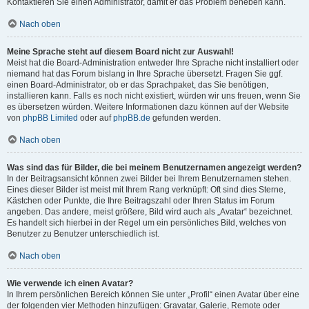
Kontaktieren Sie einen Administrator, damit er das Problem beheben kann.
Nach oben
Meine Sprache steht auf diesem Board nicht zur Auswahl!
Meist hat die Board-Administration entweder Ihre Sprache nicht installiert oder
niemand hat das Forum bislang in Ihre Sprache übersetzt. Fragen Sie ggf.
einen Board-Administrator, ob er das Sprachpaket, das Sie benötigen,
installieren kann. Falls es noch nicht existiert, würden wir uns freuen, wenn Sie
es übersetzen würden. Weitere Informationen dazu können auf der Website
von
phpBB Limited
oder auf
phpBB.de
gefunden werden.
Nach oben
Was sind das für Bilder, die bei meinem Benutzernamen angezeigt werden?
In der Beitragsansicht können zwei Bilder bei Ihrem Benutzernamen stehen.
Eines dieser Bilder ist meist mit Ihrem Rang verknüpft: Oft sind dies Sterne,
Kästchen oder Punkte, die Ihre Beitragszahl oder Ihren Status im Forum
angeben. Das andere, meist größere, Bild wird auch als „Avatar“ bezeichnet.
Es handelt sich hierbei in der Regel um ein persönliches Bild, welches von
Benutzer zu Benutzer unterschiedlich ist.
Nach oben
Wie verwende ich einen Avatar?
In Ihrem persönlichen Bereich können Sie unter „Profil“ einen Avatar über eine
der folgenden vier Methoden hinzufügen: Gravatar, Galerie, Remote oder