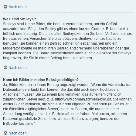
Nach oben
Was sind Smileys?
Smileys sind kleine Bilder, die benutzt werden können, um ein Gefühl
auszudrücken. Für jeden Smiley gibt es einen kurzen Code, z. B. bedeutet :)
fröhlich und :( traurig. Die Liste aller Smileys können Sie beim Verfassen eines
Beitrags sehen. Versuchen Sie bitte trotzdem, Smileys nicht zu häufig zu
benutzen, sie können einen Beitrag schnell unlesbar machen und ein
Moderator könnte deshalb Ihren Beitrag entsprechend überarbeiten oder gar
komplett löschen. Die Board-Administration kann auch die Anzahl der Smileys
begrenzen, die Sie in einem Beitrag benutzen können.
Nach oben
Kann ich Bilder in meine Beiträge einfügen?
Ja, Bilder können in Ihrem Beitrag angezeigt werden. Wenn die Administration
Dateianhänge erlaubt hat, können Sie das Bild auch direkt hochladen.
Ansonsten müssen Sie zu einem Bild verlinken, das auf einem öffentlich
zugänglichen Server liegt, z. B. http://www.domain.tld/mein-bild.gif. Sie können
weder Bilder verlinken, die sich auf Ihrem eigenen PC befinden (außer es ist
ein öffentlich zugänglicher Server), noch zu Bildern, die nur nach einer
Anmeldung verfügbar sind, z. B. Hotmail- oder Yahoo-Mailboxen, mit einem
Passwort geschützte Seiten usw. Um das Bild anzuzeigen, benutze den
BBCode-Tag „[img]“.
Nach oben