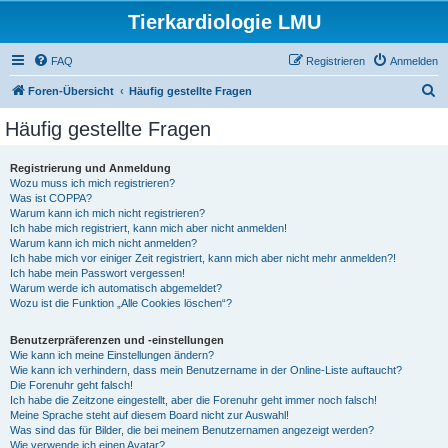
Tierkardiologie LMU
FAQ
Registrieren
Anmelden
S
Foren-Übersicht
Häufig gestellte Fragen
u
Häufig gestellte Fragen
c
h
Registrierung und Anmeldung
Wozu muss ich mich registrieren?
e
Was ist COPPA?
Warum kann ich mich nicht registrieren?
Ich habe mich registriert, kann mich aber nicht anmelden!
Warum kann ich mich nicht anmelden?
Ich habe mich vor einiger Zeit registriert, kann mich aber nicht mehr anmelden?!
Ich habe mein Passwort vergessen!
Warum werde ich automatisch abgemeldet?
Wozu ist die Funktion „Alle Cookies löschen“?
Benutzerpräferenzen und -einstellungen
Wie kann ich meine Einstellungen ändern?
Wie kann ich verhindern, dass mein Benutzername in der Online-Liste auftaucht?
Die Forenuhr geht falsch!
Ich habe die Zeitzone eingestellt, aber die Forenuhr geht immer noch falsch!
Meine Sprache steht auf diesem Board nicht zur Auswahl!
Was sind das für Bilder, die bei meinem Benutzernamen angezeigt werden?
Wie verwende ich einen Avatar?