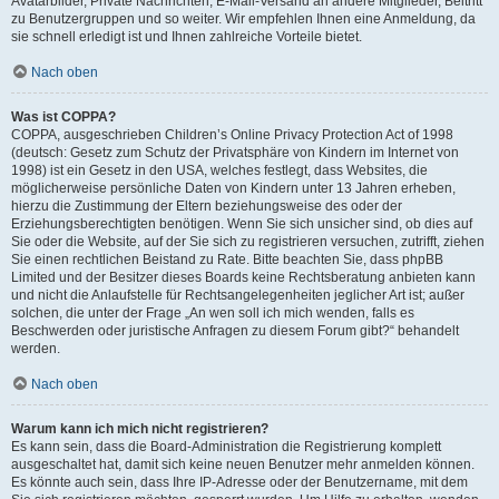
Avatarbilder, Private Nachrichten, E-Mail-Versand an andere Mitglieder, Beitritt
zu Benutzergruppen und so weiter. Wir empfehlen Ihnen eine Anmeldung, da
sie schnell erledigt ist und Ihnen zahlreiche Vorteile bietet.
Nach oben
Was ist COPPA?
COPPA, ausgeschrieben Children’s Online Privacy Protection Act of 1998
(deutsch: Gesetz zum Schutz der Privatsphäre von Kindern im Internet von
1998) ist ein Gesetz in den USA, welches festlegt, dass Websites, die
möglicherweise persönliche Daten von Kindern unter 13 Jahren erheben,
hierzu die Zustimmung der Eltern beziehungsweise des oder der
Erziehungsberechtigten benötigen. Wenn Sie sich unsicher sind, ob dies auf
Sie oder die Website, auf der Sie sich zu registrieren versuchen, zutrifft, ziehen
Sie einen rechtlichen Beistand zu Rate. Bitte beachten Sie, dass phpBB
Limited und der Besitzer dieses Boards keine Rechtsberatung anbieten kann
und nicht die Anlaufstelle für Rechtsangelegenheiten jeglicher Art ist; außer
solchen, die unter der Frage „An wen soll ich mich wenden, falls es
Beschwerden oder juristische Anfragen zu diesem Forum gibt?“ behandelt
werden.
Nach oben
Warum kann ich mich nicht registrieren?
Es kann sein, dass die Board-Administration die Registrierung komplett
ausgeschaltet hat, damit sich keine neuen Benutzer mehr anmelden können.
Es könnte auch sein, dass Ihre IP-Adresse oder der Benutzername, mit dem