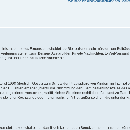
Wie kann ich einen Administrator des Board
nistration dieses Forums entscheidet, ob Sie registriert sein müssen, um Beiträge z
ur Verfügung stehen: zum Beispiel Avatarbilder, Private Nachrichten, E-Mail-Versand
igt ist und Ihnen zahlreiche Vorteile bietet.
t of 1998 (deutsch: Gesetz zum Schutz der Privatsphäre von Kindern im Internet vo
unter 13 Jahren erheben, hierzu die Zustimmung der Eltern beziehungsweise des o
h zu registrieren versuchen, zutrifft, ziehen Sie einen rechtlichen Beistand zu Rat
stelle für Rechtsangelegenheiten jeglicher Art ist; außer solchen, die unter der 
.
 komplett ausgeschaltet hat, damit sich keine neuen Benutzer mehr anmelden könne