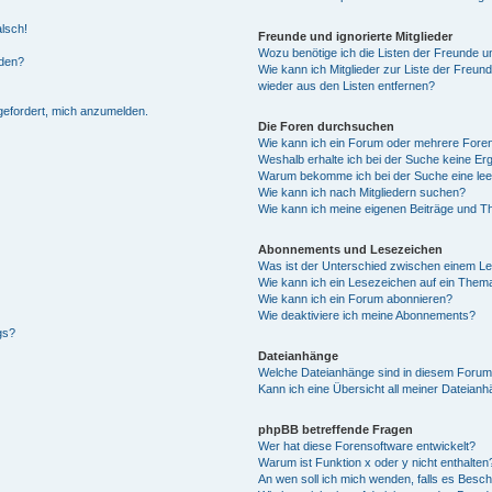
alsch!
Freunde und ignorierte Mitglieder
Wozu benötige ich die Listen der Freunde un
rden?
Wie kann ich Mitglieder zur Liste der Freund
wieder aus den Listen entfernen?
fgefordert, mich anzumelden.
Die Foren durchsuchen
Wie kann ich ein Forum oder mehrere For
Weshalb erhalte ich bei der Suche keine Er
Warum bekomme ich bei der Suche eine lee
Wie kann ich nach Mitgliedern suchen?
Wie kann ich meine eigenen Beiträge und T
Abonnements und Lesezeichen
Was ist der Unterschied zwischen einem L
Wie kann ich ein Lesezeichen auf ein Them
Wie kann ich ein Forum abonnieren?
Wie deaktiviere ich meine Abonnements?
gs?
Dateianhänge
Welche Dateianhänge sind in diesem Forum
Kann ich eine Übersicht all meiner Dateian
phpBB betreffende Fragen
Wer hat diese Forensoftware entwickelt?
Warum ist Funktion x oder y nicht enthalten
An wen soll ich mich wenden, falls es Besc