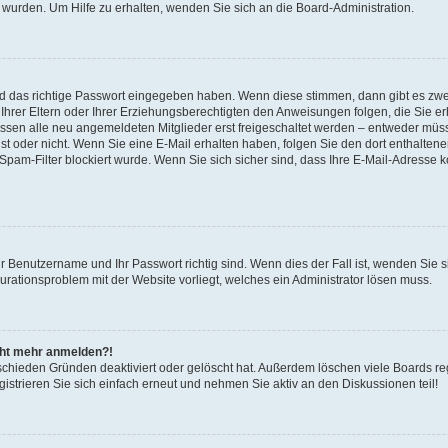
 wurden. Um Hilfe zu erhalten, wenden Sie sich an die Board-Administration.
nd das richtige Passwort eingegeben haben. Wenn diese stimmen, dann gibt es zw
Ihrer Eltern oder Ihrer Erziehungsberechtigten den Anweisungen folgen, die Sie erh
üssen alle neu angemeldeten Mitglieder erst freigeschaltet werden – entweder müsse
 ist oder nicht. Wenn Sie eine E-Mail erhalten haben, folgen Sie den dort enthalte
pam-Filter blockiert wurde. Wenn Sie sich sicher sind, dass Ihre E-Mail-Adresse 
hr Benutzername und Ihr Passwort richtig sind. Wenn dies der Fall ist, wenden Sie
gurationsproblem mit der Website vorliegt, welches ein Administrator lösen muss.
icht mehr anmelden?!
schieden Gründen deaktiviert oder gelöscht hat. Außerdem löschen viele Boards reg
strieren Sie sich einfach erneut und nehmen Sie aktiv an den Diskussionen teil!