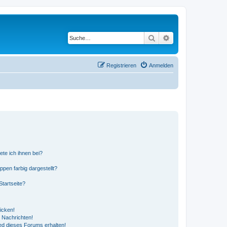
Suche
Erweiterte Suche
Registrieren
Anmelden
ete ich ihnen bei?
en farbig dargestellt?
tartseite?
icken!
 Nachrichten!
ed dieses Forums erhalten!