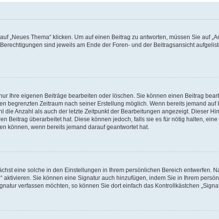
f „Neues Thema“ klicken. Um auf einen Beitrag zu antworten, müssen Sie auf „Ant
e Berechtigungen sind jeweils am Ende der Foren- und der Beitragsansicht aufgeliste
nur Ihre eigenen Beiträge bearbeiten oder löschen. Sie können einen Beitrag bear
nen begrenzten Zeitraum nach seiner Erstellung möglich. Wenn bereits jemand auf Ih
 die Anzahl als auch der letzte Zeitpunkt der Bearbeitungen angezeigt. Dieser Hi
 Beitrag überarbeitet hat. Diese können jedoch, falls sie es für nötig halten, eine 
hen können, wenn bereits jemand darauf geantwortet hat.
hst eine solche in den Einstellungen in Ihrem persönlichen Bereich entwerfen. Na
 aktivieren. Sie können eine Signatur auch hinzufügen, indem Sie in Ihrem persö
gnatur verfassen möchten, so können Sie dort einfach das Kontrollkästchen „Signa