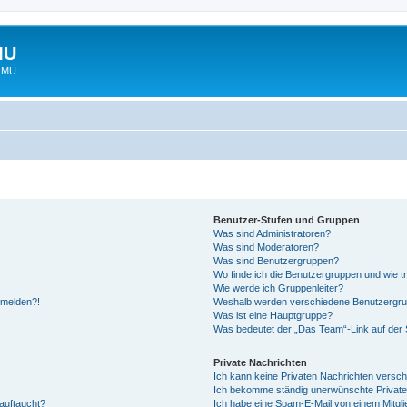
MU
 LMU
Benutzer-Stufen und Gruppen
Was sind Administratoren?
Was sind Moderatoren?
Was sind Benutzergruppen?
Wo finde ich die Benutzergruppen und wie tr
Wie werde ich Gruppenleiter?
anmelden?!
Weshalb werden verschiedene Benutzergrupp
Was ist eine Hauptgruppe?
Was bedeutet der „Das Team“-Link auf der S
Private Nachrichten
Ich kann keine Privaten Nachrichten versch
Ich bekomme ständig unerwünschte Private
auftaucht?
Ich habe eine Spam-E-Mail von einem Mitgli