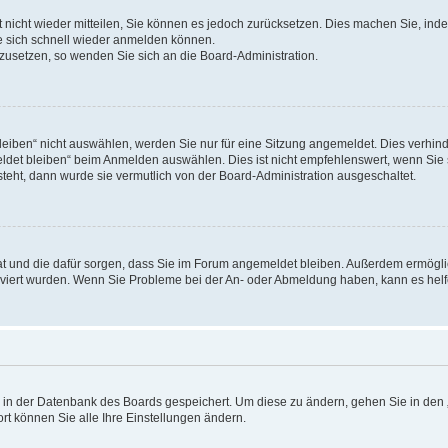
rt nicht wieder mitteilen, Sie können es jedoch zurücksetzen. Dies machen Sie, in
e sich schnell wieder anmelden können.
ckzusetzen, so wenden Sie sich an die Board-Administration.
ben“ nicht auswählen, werden Sie nur für eine Sitzung angemeldet. Dies verhinde
et bleiben“ beim Anmelden auswählen. Dies ist nicht empfehlenswert, wenn Sie s
steht, dann wurde sie vermutlich von der Board-Administration ausgeschaltet.
 hat und die dafür sorgen, dass Sie im Forum angemeldet bleiben. Außerdem ermögl
ktiviert wurden. Wenn Sie Probleme bei der An- oder Abmeldung haben, kann es hel
en in der Datenbank des Boards gespeichert. Um diese zu ändern, gehen Sie in den 
rt können Sie alle Ihre Einstellungen ändern.