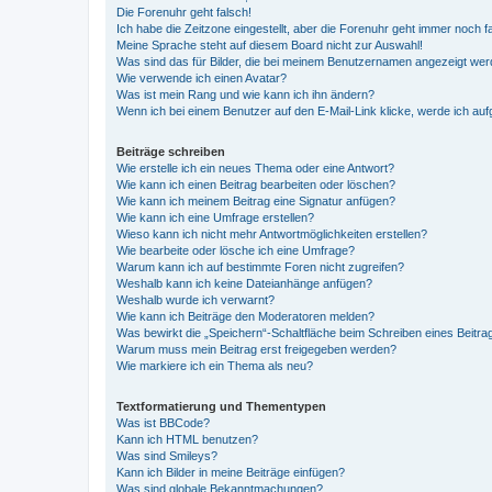
Die Forenuhr geht falsch!
Ich habe die Zeitzone eingestellt, aber die Forenuhr geht immer noch f
Meine Sprache steht auf diesem Board nicht zur Auswahl!
Was sind das für Bilder, die bei meinem Benutzernamen angezeigt we
Wie verwende ich einen Avatar?
Was ist mein Rang und wie kann ich ihn ändern?
Wenn ich bei einem Benutzer auf den E-Mail-Link klicke, werde ich au
Beiträge schreiben
Wie erstelle ich ein neues Thema oder eine Antwort?
Wie kann ich einen Beitrag bearbeiten oder löschen?
Wie kann ich meinem Beitrag eine Signatur anfügen?
Wie kann ich eine Umfrage erstellen?
Wieso kann ich nicht mehr Antwortmöglichkeiten erstellen?
Wie bearbeite oder lösche ich eine Umfrage?
Warum kann ich auf bestimmte Foren nicht zugreifen?
Weshalb kann ich keine Dateianhänge anfügen?
Weshalb wurde ich verwarnt?
Wie kann ich Beiträge den Moderatoren melden?
Was bewirkt die „Speichern“-Schaltfläche beim Schreiben eines Beitra
Warum muss mein Beitrag erst freigegeben werden?
Wie markiere ich ein Thema als neu?
Textformatierung und Thementypen
Was ist BBCode?
Kann ich HTML benutzen?
Was sind Smileys?
Kann ich Bilder in meine Beiträge einfügen?
Was sind globale Bekanntmachungen?