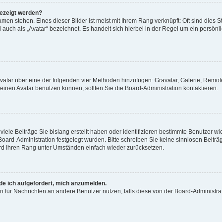
gezeigt werden?
men stehen. Eines dieser Bilder ist meist mit Ihrem Rang verknüpft: Oft sind dies S
auch als „Avatar“ bezeichnet. Es handelt sich hierbei in der Regel um ein persönl
 Avatar über eine der folgenden vier Methoden hinzufügen: Gravatar, Galerie, Rem
inen Avatar benutzen können, sollten Sie die Board-Administration kontaktieren.
iele Beiträge Sie bislang erstellt haben oder identifizieren bestimmte Benutzer
 Board-Administration festgelegt wurden. Bitte schreiben Sie keine sinnlosen Beit
wird Ihren Rang unter Umständen einfach wieder zurücksetzen.
rde ich aufgefordert, mich anzumelden.
ion für Nachrichten an andere Benutzer nutzen, falls diese von der Board-Administ