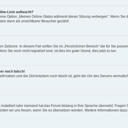
ine-Liste auftaucht?
 eine Option „Meinen Online-Status während dieser Sitzung verbergen“. Wenn Sie d
rden dann als unsichtbarer Besucher gezählt.
n Zeitzone. In diesem Fall sollten Sie im „Persönlichen Bereich“ die für Sie passend
 Sie noch nicht registriert sind, ist dies ein guter Grund, dies jetzt zu tun.
mer noch falsch!
ellt haben und die Zeit trotzdem noch falsch ist, geht die Uhr des Servers vermutlic
 installiert oder niemand hat das Forum bislang in Ihre Sprache übersetzt. Fragen 
t, würden wir uns freuen, wenn Sie es übersetzen würden. Weitere Informationen da