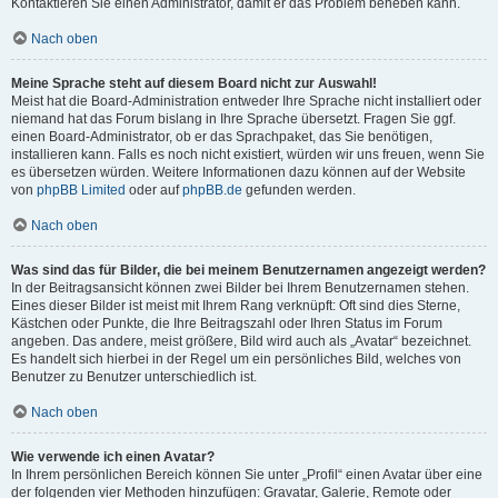
Kontaktieren Sie einen Administrator, damit er das Problem beheben kann.
Nach oben
Meine Sprache steht auf diesem Board nicht zur Auswahl!
Meist hat die Board-Administration entweder Ihre Sprache nicht installiert oder
niemand hat das Forum bislang in Ihre Sprache übersetzt. Fragen Sie ggf.
einen Board-Administrator, ob er das Sprachpaket, das Sie benötigen,
installieren kann. Falls es noch nicht existiert, würden wir uns freuen, wenn Sie
es übersetzen würden. Weitere Informationen dazu können auf der Website
von
phpBB Limited
oder auf
phpBB.de
gefunden werden.
Nach oben
Was sind das für Bilder, die bei meinem Benutzernamen angezeigt werden?
In der Beitragsansicht können zwei Bilder bei Ihrem Benutzernamen stehen.
Eines dieser Bilder ist meist mit Ihrem Rang verknüpft: Oft sind dies Sterne,
Kästchen oder Punkte, die Ihre Beitragszahl oder Ihren Status im Forum
angeben. Das andere, meist größere, Bild wird auch als „Avatar“ bezeichnet.
Es handelt sich hierbei in der Regel um ein persönliches Bild, welches von
Benutzer zu Benutzer unterschiedlich ist.
Nach oben
Wie verwende ich einen Avatar?
In Ihrem persönlichen Bereich können Sie unter „Profil“ einen Avatar über eine
der folgenden vier Methoden hinzufügen: Gravatar, Galerie, Remote oder