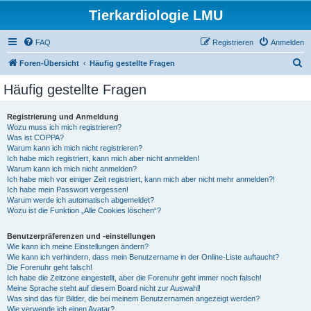
Tierkardiologie LMU
FAQ
Registrieren
Anmelden
S
Foren-Übersicht
Häufig gestellte Fragen
u
Häufig gestellte Fragen
c
h
Registrierung und Anmeldung
Wozu muss ich mich registrieren?
e
Was ist COPPA?
Warum kann ich mich nicht registrieren?
Ich habe mich registriert, kann mich aber nicht anmelden!
Warum kann ich mich nicht anmelden?
Ich habe mich vor einiger Zeit registriert, kann mich aber nicht mehr anmelden?!
Ich habe mein Passwort vergessen!
Warum werde ich automatisch abgemeldet?
Wozu ist die Funktion „Alle Cookies löschen“?
Benutzerpräferenzen und -einstellungen
Wie kann ich meine Einstellungen ändern?
Wie kann ich verhindern, dass mein Benutzername in der Online-Liste auftaucht?
Die Forenuhr geht falsch!
Ich habe die Zeitzone eingestellt, aber die Forenuhr geht immer noch falsch!
Meine Sprache steht auf diesem Board nicht zur Auswahl!
Was sind das für Bilder, die bei meinem Benutzernamen angezeigt werden?
Wie verwende ich einen Avatar?