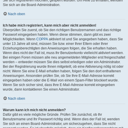
Sie sich registrieren möchten, gesperrt wurden. Um Hilfe zu erhalten, wenden
Sie sich an die Board-Administration.
Nach oben
Ich habe mich registriert, kann mich aber nicht anmelden!
Überprüfen Sie zuerst, ob Sie den richtigen Benutzernamen und das richtige
Passwort eingegeben haben. Wenn diese stimmen, dann gibt es zwei
Möglichkeiten. Wenn
COPPA
aktiviert ist und Sie angegeben haben, dass Sie
unter 13 Jahre alt sind, müssen Sie bzw. einer Ihrer Eltern oder Ihrer
Erziehungsberechtigten den Anweisungen folgen, die Sie erhalten haben.
Wenn dies nicht der Fall ist, muss Ihr Benutzerkonto vielleicht aktiviert werden.
Bei einigen Foren müssen alle neu angemeldeten Mitglieder erst freigeschaltet
werden – entweder müssen Sie dies selbst erledigen oder ein Administrator.
Bei der Registrierung wurde Ihnen mitgeteilt, ob eine Aktivierung nötig ist oder
nicht. Wenn Sie eine E-Mail erhalten haben, folgen Sie den dort enthaltenen
Anweisungen. Ansonsten prüfen Sie, ob Sie Ihre E-Mail-Adresse korrekt
eingegeben haben oder die E-Mail von einem Spam-Filter blockiert wurde.
Wenn Sie sich sicher sind, dass Ihre E-Mail-Adresse korrekt eingegeben
wurde, dann kontaktieren Sie einen Administrator.
Nach oben
Warum kann ich mich nicht anmelden?
Dafür gibt es viele mögliche Gründe. Prüfen Sie zunächst, ob Ihr
Benutzername und Ihr Passwort richtig sind. Wenn dies der Fall ist, wenden
Sie sich an einen Board-Administrator, um sicherzugehen, dass Sie nicht