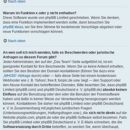
Nach oben
Warum ist Funktion x oder y nicht enthalten?
Diese Software wurde von phpBB Limited geschrieben. Wenn Sie denken,
dass eine Funktion implementiert werden sollte, dann besuchen Sie
phpBB Ideas
, wo Sie Ihre Stimme für bestehende Vorschläge abgeben oder
neue Funktionen vorschlagen können.
Nach oben
An wen soll ich mich wenden, falls es Beschwerden oder juristische
Anfragen zu diesem Forum gibt?
Jeder Administrator, der auf der „Das Team“-Seite aufgeführt ist, ist ein
geeigneter Kontakt für Ihre Beschwerde. Wenn Sie so keine Antwort erhalten,
sollten Sie den Besitzer der Domain kontaktieren (führen Sie dazu eine
„WHOIS“-Abfrage
durch) oder — falls diese Seite bei einem kostenlosen
Webhoster wie z. B. Yahoo!, free.fr, funpic.de usw. liegt — den Support oder
den Abuse-Kontakt des betreffenden Dienstes. Bitte beachten Sie, dass phpBB
Limited (phpBB.com) und phpBB Deutschland e. V. (phpBB.de)
absolut keinen
Einfluss
auf die Benutzung oder den oder die Benutzer der Forensoftware
haben und dafür in keiner Weise zur Verantwortung herangezogen werden
können. Kontaktieren Sie daher nie phpBB Limited oder phpBB Deutschland
e. V. in Zusammenhang mit jeglichen juristischen Fragen
(Unterlassungserklärungen, Haftungsfragen usw.), die
sich nicht direkt
auf die
Website phpbb.com, phpbb.de oder die phpBB-Software selbst beziehen. Falls
Sie phpBB Limited oder phpBB Deutschland e. V. E-Mails schreiben, die die
Softwarenutzung durch Dritte
betreffen, so werden Sie, wenn überhaupt,