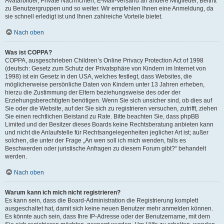
Avatarbilder, Private Nachrichten, E-Mail-Versand an andere Mitglieder, Beitritt
zu Benutzergruppen und so weiter. Wir empfehlen Ihnen eine Anmeldung, da
sie schnell erledigt ist und Ihnen zahlreiche Vorteile bietet.
Nach oben
Was ist COPPA?
COPPA, ausgeschrieben Children’s Online Privacy Protection Act of 1998
(deutsch: Gesetz zum Schutz der Privatsphäre von Kindern im Internet von
1998) ist ein Gesetz in den USA, welches festlegt, dass Websites, die
möglicherweise persönliche Daten von Kindern unter 13 Jahren erheben,
hierzu die Zustimmung der Eltern beziehungsweise des oder der
Erziehungsberechtigten benötigen. Wenn Sie sich unsicher sind, ob dies auf
Sie oder die Website, auf der Sie sich zu registrieren versuchen, zutrifft, ziehen
Sie einen rechtlichen Beistand zu Rate. Bitte beachten Sie, dass phpBB
Limited und der Besitzer dieses Boards keine Rechtsberatung anbieten kann
und nicht die Anlaufstelle für Rechtsangelegenheiten jeglicher Art ist; außer
solchen, die unter der Frage „An wen soll ich mich wenden, falls es
Beschwerden oder juristische Anfragen zu diesem Forum gibt?“ behandelt
werden.
Nach oben
Warum kann ich mich nicht registrieren?
Es kann sein, dass die Board-Administration die Registrierung komplett
ausgeschaltet hat, damit sich keine neuen Benutzer mehr anmelden können.
Es könnte auch sein, dass Ihre IP-Adresse oder der Benutzername, mit dem