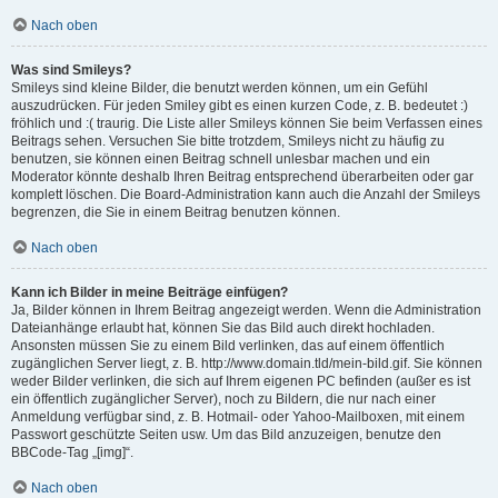
Nach oben
Was sind Smileys?
Smileys sind kleine Bilder, die benutzt werden können, um ein Gefühl
auszudrücken. Für jeden Smiley gibt es einen kurzen Code, z. B. bedeutet :)
fröhlich und :( traurig. Die Liste aller Smileys können Sie beim Verfassen eines
Beitrags sehen. Versuchen Sie bitte trotzdem, Smileys nicht zu häufig zu
benutzen, sie können einen Beitrag schnell unlesbar machen und ein
Moderator könnte deshalb Ihren Beitrag entsprechend überarbeiten oder gar
komplett löschen. Die Board-Administration kann auch die Anzahl der Smileys
begrenzen, die Sie in einem Beitrag benutzen können.
Nach oben
Kann ich Bilder in meine Beiträge einfügen?
Ja, Bilder können in Ihrem Beitrag angezeigt werden. Wenn die Administration
Dateianhänge erlaubt hat, können Sie das Bild auch direkt hochladen.
Ansonsten müssen Sie zu einem Bild verlinken, das auf einem öffentlich
zugänglichen Server liegt, z. B. http://www.domain.tld/mein-bild.gif. Sie können
weder Bilder verlinken, die sich auf Ihrem eigenen PC befinden (außer es ist
ein öffentlich zugänglicher Server), noch zu Bildern, die nur nach einer
Anmeldung verfügbar sind, z. B. Hotmail- oder Yahoo-Mailboxen, mit einem
Passwort geschützte Seiten usw. Um das Bild anzuzeigen, benutze den
BBCode-Tag „[img]“.
Nach oben