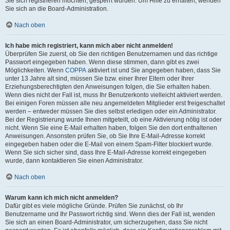
Sie sich registrieren möchten, gesperrt wurden. Um Hilfe zu erhalten, wenden
Sie sich an die Board-Administration.
Nach oben
Ich habe mich registriert, kann mich aber nicht anmelden!
Überprüfen Sie zuerst, ob Sie den richtigen Benutzernamen und das richtige
Passwort eingegeben haben. Wenn diese stimmen, dann gibt es zwei
Möglichkeiten. Wenn
COPPA
aktiviert ist und Sie angegeben haben, dass Sie
unter 13 Jahre alt sind, müssen Sie bzw. einer Ihrer Eltern oder Ihrer
Erziehungsberechtigten den Anweisungen folgen, die Sie erhalten haben.
Wenn dies nicht der Fall ist, muss Ihr Benutzerkonto vielleicht aktiviert werden.
Bei einigen Foren müssen alle neu angemeldeten Mitglieder erst freigeschaltet
werden – entweder müssen Sie dies selbst erledigen oder ein Administrator.
Bei der Registrierung wurde Ihnen mitgeteilt, ob eine Aktivierung nötig ist oder
nicht. Wenn Sie eine E-Mail erhalten haben, folgen Sie den dort enthaltenen
Anweisungen. Ansonsten prüfen Sie, ob Sie Ihre E-Mail-Adresse korrekt
eingegeben haben oder die E-Mail von einem Spam-Filter blockiert wurde.
Wenn Sie sich sicher sind, dass Ihre E-Mail-Adresse korrekt eingegeben
wurde, dann kontaktieren Sie einen Administrator.
Nach oben
Warum kann ich mich nicht anmelden?
Dafür gibt es viele mögliche Gründe. Prüfen Sie zunächst, ob Ihr
Benutzername und Ihr Passwort richtig sind. Wenn dies der Fall ist, wenden
Sie sich an einen Board-Administrator, um sicherzugehen, dass Sie nicht