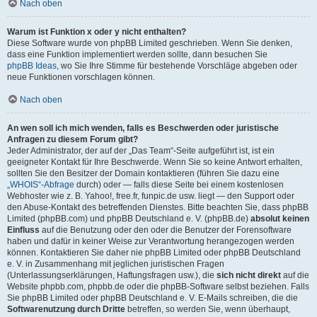
Nach oben
Warum ist Funktion x oder y nicht enthalten?
Diese Software wurde von phpBB Limited geschrieben. Wenn Sie denken,
dass eine Funktion implementiert werden sollte, dann besuchen Sie
phpBB Ideas
, wo Sie Ihre Stimme für bestehende Vorschläge abgeben oder
neue Funktionen vorschlagen können.
Nach oben
An wen soll ich mich wenden, falls es Beschwerden oder juristische
Anfragen zu diesem Forum gibt?
Jeder Administrator, der auf der „Das Team“-Seite aufgeführt ist, ist ein
geeigneter Kontakt für Ihre Beschwerde. Wenn Sie so keine Antwort erhalten,
sollten Sie den Besitzer der Domain kontaktieren (führen Sie dazu eine
„WHOIS“-Abfrage
durch) oder — falls diese Seite bei einem kostenlosen
Webhoster wie z. B. Yahoo!, free.fr, funpic.de usw. liegt — den Support oder
den Abuse-Kontakt des betreffenden Dienstes. Bitte beachten Sie, dass phpBB
Limited (phpBB.com) und phpBB Deutschland e. V. (phpBB.de)
absolut keinen
Einfluss
auf die Benutzung oder den oder die Benutzer der Forensoftware
haben und dafür in keiner Weise zur Verantwortung herangezogen werden
können. Kontaktieren Sie daher nie phpBB Limited oder phpBB Deutschland
e. V. in Zusammenhang mit jeglichen juristischen Fragen
(Unterlassungserklärungen, Haftungsfragen usw.), die
sich nicht direkt
auf die
Website phpbb.com, phpbb.de oder die phpBB-Software selbst beziehen. Falls
Sie phpBB Limited oder phpBB Deutschland e. V. E-Mails schreiben, die die
Softwarenutzung durch Dritte
betreffen, so werden Sie, wenn überhaupt,