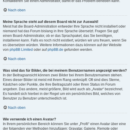
Kontaktieren Sie einen Administrator, damit er das Problem beheben kann.
Nach oben
Meine Sprache steht auf diesem Board nicht zur Auswahl!
Meist hat die Board-Administration entweder Ihre Sprache nicht installiert oder
niemand hat das Forum bislang in Ihre Sprache übersetzt. Fragen Sie ggf.
einen Board-Administrator, ob er das Sprachpaket, das Sie benötigen,
installieren kann. Falls es noch nicht existiert, würden wir uns freuen, wenn Sie
es übersetzen würden. Weitere Informationen dazu können auf der Website
von
phpBB Limited
oder auf
phpBB.de
gefunden werden.
Nach oben
Was sind das für Bilder, die bei meinem Benutzernamen angezeigt werden?
In der Beitragsansicht können zwei Bilder bei Ihrem Benutzernamen stehen.
Eines dieser Bilder ist meist mit Ihrem Rang verknüpft: Oft sind dies Sterne,
Kästchen oder Punkte, die Ihre Beitragszahl oder Ihren Status im Forum
angeben. Das andere, meist größere, Bild wird auch als „Avatar“ bezeichnet.
Es handelt sich hierbei in der Regel um ein persönliches Bild, welches von
Benutzer zu Benutzer unterschiedlich ist.
Nach oben
Wie verwende ich einen Avatar?
In Ihrem persönlichen Bereich können Sie unter „Profil“ einen Avatar über eine
der folgenden vier Methoden hinzufügen: Gravatar, Galerie, Remote oder