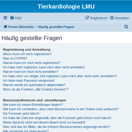
Tierkardiologie LMU
FAQ
Registrieren
Anmelden
S
Foren-Übersicht
Häufig gestellte Fragen
u
Häufig gestellte Fragen
c
h
Registrierung und Anmeldung
Wozu muss ich mich registrieren?
e
Was ist COPPA?
Warum kann ich mich nicht registrieren?
Ich habe mich registriert, kann mich aber nicht anmelden!
Warum kann ich mich nicht anmelden?
Ich habe mich vor einiger Zeit registriert, kann mich aber nicht mehr anmelden?!
Ich habe mein Passwort vergessen!
Warum werde ich automatisch abgemeldet?
Wozu ist die Funktion „Alle Cookies löschen“?
Benutzerpräferenzen und -einstellungen
Wie kann ich meine Einstellungen ändern?
Wie kann ich verhindern, dass mein Benutzername in der Online-Liste auftaucht?
Die Forenuhr geht falsch!
Ich habe die Zeitzone eingestellt, aber die Forenuhr geht immer noch falsch!
Meine Sprache steht auf diesem Board nicht zur Auswahl!
Was sind das für Bilder, die bei meinem Benutzernamen angezeigt werden?
Wie verwende ich einen Avatar?