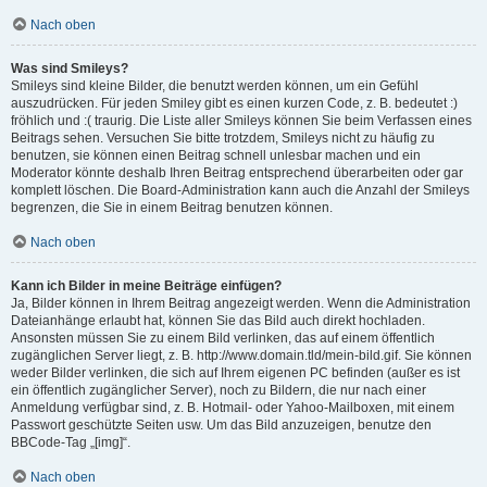
Nach oben
Was sind Smileys?
Smileys sind kleine Bilder, die benutzt werden können, um ein Gefühl
auszudrücken. Für jeden Smiley gibt es einen kurzen Code, z. B. bedeutet :)
fröhlich und :( traurig. Die Liste aller Smileys können Sie beim Verfassen eines
Beitrags sehen. Versuchen Sie bitte trotzdem, Smileys nicht zu häufig zu
benutzen, sie können einen Beitrag schnell unlesbar machen und ein
Moderator könnte deshalb Ihren Beitrag entsprechend überarbeiten oder gar
komplett löschen. Die Board-Administration kann auch die Anzahl der Smileys
begrenzen, die Sie in einem Beitrag benutzen können.
Nach oben
Kann ich Bilder in meine Beiträge einfügen?
Ja, Bilder können in Ihrem Beitrag angezeigt werden. Wenn die Administration
Dateianhänge erlaubt hat, können Sie das Bild auch direkt hochladen.
Ansonsten müssen Sie zu einem Bild verlinken, das auf einem öffentlich
zugänglichen Server liegt, z. B. http://www.domain.tld/mein-bild.gif. Sie können
weder Bilder verlinken, die sich auf Ihrem eigenen PC befinden (außer es ist
ein öffentlich zugänglicher Server), noch zu Bildern, die nur nach einer
Anmeldung verfügbar sind, z. B. Hotmail- oder Yahoo-Mailboxen, mit einem
Passwort geschützte Seiten usw. Um das Bild anzuzeigen, benutze den
BBCode-Tag „[img]“.
Nach oben