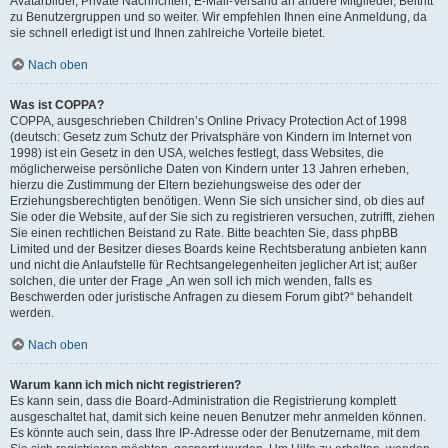
Avatarbilder, Private Nachrichten, E-Mail-Versand an andere Mitglieder, Beitritt
zu Benutzergruppen und so weiter. Wir empfehlen Ihnen eine Anmeldung, da
sie schnell erledigt ist und Ihnen zahlreiche Vorteile bietet.
Nach oben
Was ist COPPA?
COPPA, ausgeschrieben Children’s Online Privacy Protection Act of 1998
(deutsch: Gesetz zum Schutz der Privatsphäre von Kindern im Internet von
1998) ist ein Gesetz in den USA, welches festlegt, dass Websites, die
möglicherweise persönliche Daten von Kindern unter 13 Jahren erheben,
hierzu die Zustimmung der Eltern beziehungsweise des oder der
Erziehungsberechtigten benötigen. Wenn Sie sich unsicher sind, ob dies auf
Sie oder die Website, auf der Sie sich zu registrieren versuchen, zutrifft, ziehen
Sie einen rechtlichen Beistand zu Rate. Bitte beachten Sie, dass phpBB
Limited und der Besitzer dieses Boards keine Rechtsberatung anbieten kann
und nicht die Anlaufstelle für Rechtsangelegenheiten jeglicher Art ist; außer
solchen, die unter der Frage „An wen soll ich mich wenden, falls es
Beschwerden oder juristische Anfragen zu diesem Forum gibt?“ behandelt
werden.
Nach oben
Warum kann ich mich nicht registrieren?
Es kann sein, dass die Board-Administration die Registrierung komplett
ausgeschaltet hat, damit sich keine neuen Benutzer mehr anmelden können.
Es könnte auch sein, dass Ihre IP-Adresse oder der Benutzername, mit dem