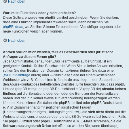
Nach oben
Warum ist Funktion x oder y nicht enthalten?
Diese Software wurde von phpBB Limited geschrieben. Wenn Sie denken,
dass eine Funktion implementiert werden sollte, dann besuchen Sie
phpBB Ideas
, wo Sie Ihre Stimme für bestehende Vorschläge abgeben oder
neue Funktionen vorschlagen können.
Nach oben
An wen soll ich mich wenden, falls es Beschwerden oder juristische
Anfragen zu diesem Forum gibt?
Jeder Administrator, der auf der „Das Team“-Seite aufgeführt ist, ist ein
geeigneter Kontakt für Ihre Beschwerde. Wenn Sie so keine Antwort erhalten,
sollten Sie den Besitzer der Domain kontaktieren (führen Sie dazu eine
„WHOIS“-Abfrage
durch) oder — falls diese Seite bei einem kostenlosen
Webhoster wie z. B. Yahoo!, free.fr, funpic.de usw. liegt — den Support oder
den Abuse-Kontakt des betreffenden Dienstes. Bitte beachten Sie, dass phpBB
Limited (phpBB.com) und phpBB Deutschland e. V. (phpBB.de)
absolut keinen
Einfluss
auf die Benutzung oder den oder die Benutzer der Forensoftware
haben und dafür in keiner Weise zur Verantwortung herangezogen werden
können. Kontaktieren Sie daher nie phpBB Limited oder phpBB Deutschland
e. V. in Zusammenhang mit jeglichen juristischen Fragen
(Unterlassungserklärungen, Haftungsfragen usw.), die
sich nicht direkt
auf die
Website phpbb.com, phpbb.de oder die phpBB-Software selbst beziehen. Falls
Sie phpBB Limited oder phpBB Deutschland e. V. E-Mails schreiben, die die
Softwarenutzung durch Dritte
betreffen, so werden Sie, wenn überhaupt,