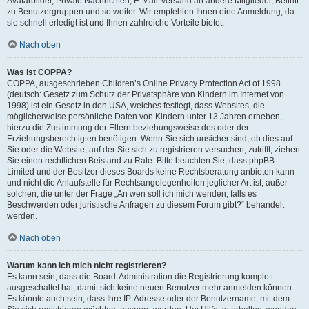
Avatarbilder, Private Nachrichten, E-Mail-Versand an andere Mitglieder, Beitritt
zu Benutzergruppen und so weiter. Wir empfehlen Ihnen eine Anmeldung, da
sie schnell erledigt ist und Ihnen zahlreiche Vorteile bietet.
Nach oben
Was ist COPPA?
COPPA, ausgeschrieben Children’s Online Privacy Protection Act of 1998
(deutsch: Gesetz zum Schutz der Privatsphäre von Kindern im Internet von
1998) ist ein Gesetz in den USA, welches festlegt, dass Websites, die
möglicherweise persönliche Daten von Kindern unter 13 Jahren erheben,
hierzu die Zustimmung der Eltern beziehungsweise des oder der
Erziehungsberechtigten benötigen. Wenn Sie sich unsicher sind, ob dies auf
Sie oder die Website, auf der Sie sich zu registrieren versuchen, zutrifft, ziehen
Sie einen rechtlichen Beistand zu Rate. Bitte beachten Sie, dass phpBB
Limited und der Besitzer dieses Boards keine Rechtsberatung anbieten kann
und nicht die Anlaufstelle für Rechtsangelegenheiten jeglicher Art ist; außer
solchen, die unter der Frage „An wen soll ich mich wenden, falls es
Beschwerden oder juristische Anfragen zu diesem Forum gibt?“ behandelt
werden.
Nach oben
Warum kann ich mich nicht registrieren?
Es kann sein, dass die Board-Administration die Registrierung komplett
ausgeschaltet hat, damit sich keine neuen Benutzer mehr anmelden können.
Es könnte auch sein, dass Ihre IP-Adresse oder der Benutzername, mit dem