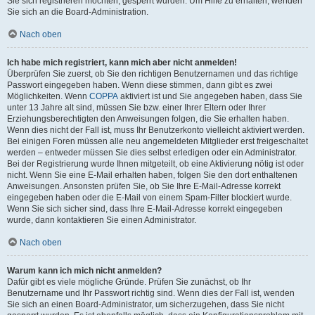
Sie sich registrieren möchten, gesperrt wurden. Um Hilfe zu erhalten, wenden
Sie sich an die Board-Administration.
Nach oben
Ich habe mich registriert, kann mich aber nicht anmelden!
Überprüfen Sie zuerst, ob Sie den richtigen Benutzernamen und das richtige
Passwort eingegeben haben. Wenn diese stimmen, dann gibt es zwei
Möglichkeiten. Wenn
COPPA
aktiviert ist und Sie angegeben haben, dass Sie
unter 13 Jahre alt sind, müssen Sie bzw. einer Ihrer Eltern oder Ihrer
Erziehungsberechtigten den Anweisungen folgen, die Sie erhalten haben.
Wenn dies nicht der Fall ist, muss Ihr Benutzerkonto vielleicht aktiviert werden.
Bei einigen Foren müssen alle neu angemeldeten Mitglieder erst freigeschaltet
werden – entweder müssen Sie dies selbst erledigen oder ein Administrator.
Bei der Registrierung wurde Ihnen mitgeteilt, ob eine Aktivierung nötig ist oder
nicht. Wenn Sie eine E-Mail erhalten haben, folgen Sie den dort enthaltenen
Anweisungen. Ansonsten prüfen Sie, ob Sie Ihre E-Mail-Adresse korrekt
eingegeben haben oder die E-Mail von einem Spam-Filter blockiert wurde.
Wenn Sie sich sicher sind, dass Ihre E-Mail-Adresse korrekt eingegeben
wurde, dann kontaktieren Sie einen Administrator.
Nach oben
Warum kann ich mich nicht anmelden?
Dafür gibt es viele mögliche Gründe. Prüfen Sie zunächst, ob Ihr
Benutzername und Ihr Passwort richtig sind. Wenn dies der Fall ist, wenden
Sie sich an einen Board-Administrator, um sicherzugehen, dass Sie nicht