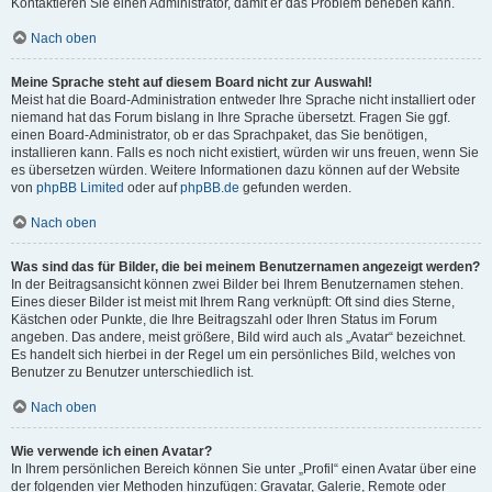
Kontaktieren Sie einen Administrator, damit er das Problem beheben kann.
Nach oben
Meine Sprache steht auf diesem Board nicht zur Auswahl!
Meist hat die Board-Administration entweder Ihre Sprache nicht installiert oder
niemand hat das Forum bislang in Ihre Sprache übersetzt. Fragen Sie ggf.
einen Board-Administrator, ob er das Sprachpaket, das Sie benötigen,
installieren kann. Falls es noch nicht existiert, würden wir uns freuen, wenn Sie
es übersetzen würden. Weitere Informationen dazu können auf der Website
von
phpBB Limited
oder auf
phpBB.de
gefunden werden.
Nach oben
Was sind das für Bilder, die bei meinem Benutzernamen angezeigt werden?
In der Beitragsansicht können zwei Bilder bei Ihrem Benutzernamen stehen.
Eines dieser Bilder ist meist mit Ihrem Rang verknüpft: Oft sind dies Sterne,
Kästchen oder Punkte, die Ihre Beitragszahl oder Ihren Status im Forum
angeben. Das andere, meist größere, Bild wird auch als „Avatar“ bezeichnet.
Es handelt sich hierbei in der Regel um ein persönliches Bild, welches von
Benutzer zu Benutzer unterschiedlich ist.
Nach oben
Wie verwende ich einen Avatar?
In Ihrem persönlichen Bereich können Sie unter „Profil“ einen Avatar über eine
der folgenden vier Methoden hinzufügen: Gravatar, Galerie, Remote oder