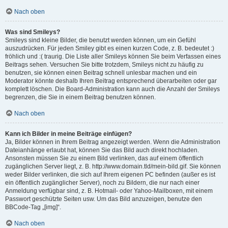
Nach oben
Was sind Smileys?
Smileys sind kleine Bilder, die benutzt werden können, um ein Gefühl
auszudrücken. Für jeden Smiley gibt es einen kurzen Code, z. B. bedeutet :)
fröhlich und :( traurig. Die Liste aller Smileys können Sie beim Verfassen eines
Beitrags sehen. Versuchen Sie bitte trotzdem, Smileys nicht zu häufig zu
benutzen, sie können einen Beitrag schnell unlesbar machen und ein
Moderator könnte deshalb Ihren Beitrag entsprechend überarbeiten oder gar
komplett löschen. Die Board-Administration kann auch die Anzahl der Smileys
begrenzen, die Sie in einem Beitrag benutzen können.
Nach oben
Kann ich Bilder in meine Beiträge einfügen?
Ja, Bilder können in Ihrem Beitrag angezeigt werden. Wenn die Administration
Dateianhänge erlaubt hat, können Sie das Bild auch direkt hochladen.
Ansonsten müssen Sie zu einem Bild verlinken, das auf einem öffentlich
zugänglichen Server liegt, z. B. http://www.domain.tld/mein-bild.gif. Sie können
weder Bilder verlinken, die sich auf Ihrem eigenen PC befinden (außer es ist
ein öffentlich zugänglicher Server), noch zu Bildern, die nur nach einer
Anmeldung verfügbar sind, z. B. Hotmail- oder Yahoo-Mailboxen, mit einem
Passwort geschützte Seiten usw. Um das Bild anzuzeigen, benutze den
BBCode-Tag „[img]“.
Nach oben