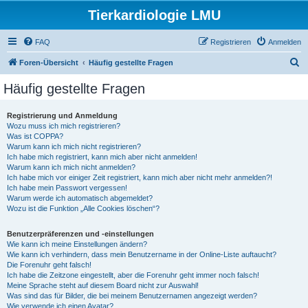
Tierkardiologie LMU
FAQ
Registrieren
Anmelden
S
Foren-Übersicht
Häufig gestellte Fragen
u
Häufig gestellte Fragen
c
h
Registrierung und Anmeldung
Wozu muss ich mich registrieren?
e
Was ist COPPA?
Warum kann ich mich nicht registrieren?
Ich habe mich registriert, kann mich aber nicht anmelden!
Warum kann ich mich nicht anmelden?
Ich habe mich vor einiger Zeit registriert, kann mich aber nicht mehr anmelden?!
Ich habe mein Passwort vergessen!
Warum werde ich automatisch abgemeldet?
Wozu ist die Funktion „Alle Cookies löschen“?
Benutzerpräferenzen und -einstellungen
Wie kann ich meine Einstellungen ändern?
Wie kann ich verhindern, dass mein Benutzername in der Online-Liste auftaucht?
Die Forenuhr geht falsch!
Ich habe die Zeitzone eingestellt, aber die Forenuhr geht immer noch falsch!
Meine Sprache steht auf diesem Board nicht zur Auswahl!
Was sind das für Bilder, die bei meinem Benutzernamen angezeigt werden?
Wie verwende ich einen Avatar?