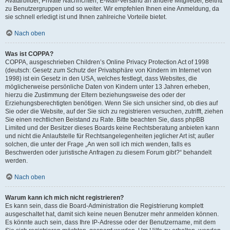
Avatarbilder, Private Nachrichten, E-Mail-Versand an andere Mitglieder, Beitritt
zu Benutzergruppen und so weiter. Wir empfehlen Ihnen eine Anmeldung, da
sie schnell erledigt ist und Ihnen zahlreiche Vorteile bietet.
Nach oben
Was ist COPPA?
COPPA, ausgeschrieben Children’s Online Privacy Protection Act of 1998
(deutsch: Gesetz zum Schutz der Privatsphäre von Kindern im Internet von
1998) ist ein Gesetz in den USA, welches festlegt, dass Websites, die
möglicherweise persönliche Daten von Kindern unter 13 Jahren erheben,
hierzu die Zustimmung der Eltern beziehungsweise des oder der
Erziehungsberechtigten benötigen. Wenn Sie sich unsicher sind, ob dies auf
Sie oder die Website, auf der Sie sich zu registrieren versuchen, zutrifft, ziehen
Sie einen rechtlichen Beistand zu Rate. Bitte beachten Sie, dass phpBB
Limited und der Besitzer dieses Boards keine Rechtsberatung anbieten kann
und nicht die Anlaufstelle für Rechtsangelegenheiten jeglicher Art ist; außer
solchen, die unter der Frage „An wen soll ich mich wenden, falls es
Beschwerden oder juristische Anfragen zu diesem Forum gibt?“ behandelt
werden.
Nach oben
Warum kann ich mich nicht registrieren?
Es kann sein, dass die Board-Administration die Registrierung komplett
ausgeschaltet hat, damit sich keine neuen Benutzer mehr anmelden können.
Es könnte auch sein, dass Ihre IP-Adresse oder der Benutzername, mit dem