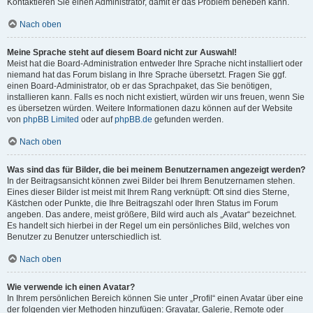
Kontaktieren Sie einen Administrator, damit er das Problem beheben kann.
Nach oben
Meine Sprache steht auf diesem Board nicht zur Auswahl!
Meist hat die Board-Administration entweder Ihre Sprache nicht installiert oder
niemand hat das Forum bislang in Ihre Sprache übersetzt. Fragen Sie ggf.
einen Board-Administrator, ob er das Sprachpaket, das Sie benötigen,
installieren kann. Falls es noch nicht existiert, würden wir uns freuen, wenn Sie
es übersetzen würden. Weitere Informationen dazu können auf der Website
von
phpBB Limited
oder auf
phpBB.de
gefunden werden.
Nach oben
Was sind das für Bilder, die bei meinem Benutzernamen angezeigt werden?
In der Beitragsansicht können zwei Bilder bei Ihrem Benutzernamen stehen.
Eines dieser Bilder ist meist mit Ihrem Rang verknüpft: Oft sind dies Sterne,
Kästchen oder Punkte, die Ihre Beitragszahl oder Ihren Status im Forum
angeben. Das andere, meist größere, Bild wird auch als „Avatar“ bezeichnet.
Es handelt sich hierbei in der Regel um ein persönliches Bild, welches von
Benutzer zu Benutzer unterschiedlich ist.
Nach oben
Wie verwende ich einen Avatar?
In Ihrem persönlichen Bereich können Sie unter „Profil“ einen Avatar über eine
der folgenden vier Methoden hinzufügen: Gravatar, Galerie, Remote oder