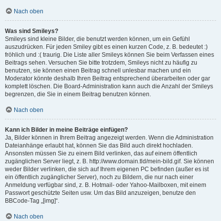
Nach oben
Was sind Smileys?
Smileys sind kleine Bilder, die benutzt werden können, um ein Gefühl
auszudrücken. Für jeden Smiley gibt es einen kurzen Code, z. B. bedeutet :)
fröhlich und :( traurig. Die Liste aller Smileys können Sie beim Verfassen eines
Beitrags sehen. Versuchen Sie bitte trotzdem, Smileys nicht zu häufig zu
benutzen, sie können einen Beitrag schnell unlesbar machen und ein
Moderator könnte deshalb Ihren Beitrag entsprechend überarbeiten oder gar
komplett löschen. Die Board-Administration kann auch die Anzahl der Smileys
begrenzen, die Sie in einem Beitrag benutzen können.
Nach oben
Kann ich Bilder in meine Beiträge einfügen?
Ja, Bilder können in Ihrem Beitrag angezeigt werden. Wenn die Administration
Dateianhänge erlaubt hat, können Sie das Bild auch direkt hochladen.
Ansonsten müssen Sie zu einem Bild verlinken, das auf einem öffentlich
zugänglichen Server liegt, z. B. http://www.domain.tld/mein-bild.gif. Sie können
weder Bilder verlinken, die sich auf Ihrem eigenen PC befinden (außer es ist
ein öffentlich zugänglicher Server), noch zu Bildern, die nur nach einer
Anmeldung verfügbar sind, z. B. Hotmail- oder Yahoo-Mailboxen, mit einem
Passwort geschützte Seiten usw. Um das Bild anzuzeigen, benutze den
BBCode-Tag „[img]“.
Nach oben