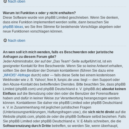
Nach oben
Warum ist Funktion x oder y nicht enthalten?
Diese Software wurde von phpBB Limited geschrieben. Wenn Sie denken,
dass eine Funktion implementiert werden sollte, dann besuchen Sie
phpBB Ideas
, wo Sie Ihre Stimme für bestehende Vorschläge abgeben oder
neue Funktionen vorschlagen können.
Nach oben
An wen soll ich mich wenden, falls es Beschwerden oder juristische
Anfragen zu diesem Forum gibt?
Jeder Administrator, der auf der „Das Team“-Seite aufgeführt ist, ist ein
geeigneter Kontakt für Ihre Beschwerde. Wenn Sie so keine Antwort erhalten,
sollten Sie den Besitzer der Domain kontaktieren (führen Sie dazu eine
„WHOIS“-Abfrage
durch) oder — falls diese Seite bei einem kostenlosen
Webhoster wie z. B. Yahoo!, free.fr, funpic.de usw. liegt — den Support oder
den Abuse-Kontakt des betreffenden Dienstes. Bitte beachten Sie, dass phpBB
Limited (phpBB.com) und phpBB Deutschland e. V. (phpBB.de)
absolut keinen
Einfluss
auf die Benutzung oder den oder die Benutzer der Forensoftware
haben und dafür in keiner Weise zur Verantwortung herangezogen werden
können. Kontaktieren Sie daher nie phpBB Limited oder phpBB Deutschland
e. V. in Zusammenhang mit jeglichen juristischen Fragen
(Unterlassungserklärungen, Haftungsfragen usw.), die
sich nicht direkt
auf die
Website phpbb.com, phpbb.de oder die phpBB-Software selbst beziehen. Falls
Sie phpBB Limited oder phpBB Deutschland e. V. E-Mails schreiben, die die
Softwarenutzung durch Dritte
betreffen, so werden Sie, wenn überhaupt,