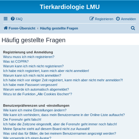
Tierkardiologie LMU
FAQ
Registrieren
Anmelden
S
Foren-Übersicht
Häufig gestellte Fragen
u
Häufig gestellte Fragen
c
h
Registrierung und Anmeldung
Wozu muss ich mich registrieren?
e
Was ist COPPA?
Warum kann ich mich nicht registrieren?
Ich habe mich registriert, kann mich aber nicht anmelden!
Warum kann ich mich nicht anmelden?
Ich habe mich vor einiger Zeit registriert, kann mich aber nicht mehr anmelden?!
Ich habe mein Passwort vergessen!
Warum werde ich automatisch abgemeldet?
Wozu ist die Funktion „Alle Cookies löschen“?
Benutzerpräferenzen und -einstellungen
Wie kann ich meine Einstellungen ändern?
Wie kann ich verhindern, dass mein Benutzername in der Online-Liste auftaucht?
Die Forenuhr geht falsch!
Ich habe die Zeitzone eingestellt, aber die Forenuhr geht immer noch falsch!
Meine Sprache steht auf diesem Board nicht zur Auswahl!
Was sind das für Bilder, die bei meinem Benutzernamen angezeigt werden?
Wie verwende ich einen Avatar?