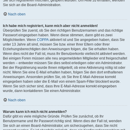
Sie sich registrieren möchten, gesperrt wurden. Um Hilfe zu erhalten, wenden
Sie sich an die Board-Administration.
Nach oben
Ich habe mich registriert, kann mich aber nicht anmelden!
Überprüfen Sie zuerst, ob Sie den richtigen Benutzernamen und das richtige
Passwort eingegeben haben. Wenn diese stimmen, dann gibt es zwei
Möglichkeiten. Wenn
COPPA
aktiviert ist und Sie angegeben haben, dass Sie
unter 13 Jahre alt sind, müssen Sie bzw. einer Ihrer Eltern oder Ihrer
Erziehungsberechtigten den Anweisungen folgen, die Sie erhalten haben.
Wenn dies nicht der Fall ist, muss Ihr Benutzerkonto vielleicht aktiviert werden.
Bei einigen Foren müssen alle neu angemeldeten Mitglieder erst freigeschaltet
werden – entweder müssen Sie dies selbst erledigen oder ein Administrator.
Bei der Registrierung wurde Ihnen mitgeteilt, ob eine Aktivierung nötig ist oder
nicht. Wenn Sie eine E-Mail erhalten haben, folgen Sie den dort enthaltenen
Anweisungen. Ansonsten prüfen Sie, ob Sie Ihre E-Mail-Adresse korrekt
eingegeben haben oder die E-Mail von einem Spam-Filter blockiert wurde.
Wenn Sie sich sicher sind, dass Ihre E-Mail-Adresse korrekt eingegeben
wurde, dann kontaktieren Sie einen Administrator.
Nach oben
Warum kann ich mich nicht anmelden?
Dafür gibt es viele mögliche Gründe. Prüfen Sie zunächst, ob Ihr
Benutzername und Ihr Passwort richtig sind. Wenn dies der Fall ist, wenden
Sie sich an einen Board-Administrator, um sicherzugehen, dass Sie nicht