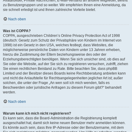
Avatarbilder, Private Nachrichten, E-Mail-Versand an andere Mitglieder, Beitritt
zu Benutzergruppen und so weiter. Wir empfehlen Ihnen eine Anmeldung, da
sie schnell erledigt ist und Ihnen zahlreiche Vorteile bietet.
Nach oben
Was ist COPPA?
COPPA, ausgeschrieben Children’s Online Privacy Protection Act of 1998
(deutsch: Gesetz zum Schutz der Privatsphäre von Kindern im Internet von
1998) ist ein Gesetz in den USA, welches festlegt, dass Websites, die
möglicherweise persönliche Daten von Kindern unter 13 Jahren erheben,
hierzu die Zustimmung der Eltern beziehungsweise des oder der
Erziehungsberechtigten benötigen. Wenn Sie sich unsicher sind, ob dies auf
Sie oder die Website, auf der Sie sich zu registrieren versuchen, zutrifft, ziehen
Sie einen rechtlichen Beistand zu Rate. Bitte beachten Sie, dass phpBB
Limited und der Besitzer dieses Boards keine Rechtsberatung anbieten kann
und nicht die Anlaufstelle für Rechtsangelegenheiten jeglicher Art ist; außer
solchen, die unter der Frage „An wen soll ich mich wenden, falls es
Beschwerden oder juristische Anfragen zu diesem Forum gibt?“ behandelt
werden.
Nach oben
Warum kann ich mich nicht registrieren?
Es kann sein, dass die Board-Administration die Registrierung komplett
ausgeschaltet hat, damit sich keine neuen Benutzer mehr anmelden können.
Es könnte auch sein, dass Ihre IP-Adresse oder der Benutzername, mit dem