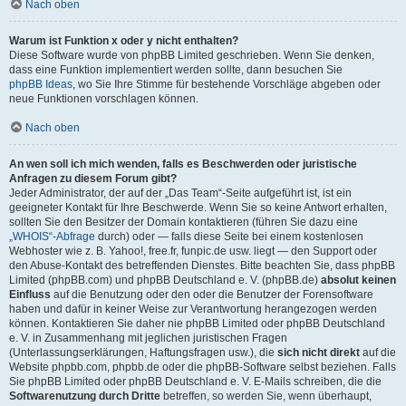
Nach oben
Warum ist Funktion x oder y nicht enthalten?
Diese Software wurde von phpBB Limited geschrieben. Wenn Sie denken,
dass eine Funktion implementiert werden sollte, dann besuchen Sie
phpBB Ideas
, wo Sie Ihre Stimme für bestehende Vorschläge abgeben oder
neue Funktionen vorschlagen können.
Nach oben
An wen soll ich mich wenden, falls es Beschwerden oder juristische
Anfragen zu diesem Forum gibt?
Jeder Administrator, der auf der „Das Team“-Seite aufgeführt ist, ist ein
geeigneter Kontakt für Ihre Beschwerde. Wenn Sie so keine Antwort erhalten,
sollten Sie den Besitzer der Domain kontaktieren (führen Sie dazu eine
„WHOIS“-Abfrage
durch) oder — falls diese Seite bei einem kostenlosen
Webhoster wie z. B. Yahoo!, free.fr, funpic.de usw. liegt — den Support oder
den Abuse-Kontakt des betreffenden Dienstes. Bitte beachten Sie, dass phpBB
Limited (phpBB.com) und phpBB Deutschland e. V. (phpBB.de)
absolut keinen
Einfluss
auf die Benutzung oder den oder die Benutzer der Forensoftware
haben und dafür in keiner Weise zur Verantwortung herangezogen werden
können. Kontaktieren Sie daher nie phpBB Limited oder phpBB Deutschland
e. V. in Zusammenhang mit jeglichen juristischen Fragen
(Unterlassungserklärungen, Haftungsfragen usw.), die
sich nicht direkt
auf die
Website phpbb.com, phpbb.de oder die phpBB-Software selbst beziehen. Falls
Sie phpBB Limited oder phpBB Deutschland e. V. E-Mails schreiben, die die
Softwarenutzung durch Dritte
betreffen, so werden Sie, wenn überhaupt,