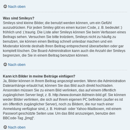
Nach oben
Was sind Smileys?
Smileys sind kleine Bilder, die benutzt werden können, um ein Gefühl
auszudrücken. Für jeden Smiley gibt es einen kurzen Code, z. B. bedeutet :)
fröhlich und :( traurig. Die Liste aller Smileys können Sie beim Verfassen eines
Beitrags sehen. Versuchen Sie bitte trotzdem, Smileys nicht zu häufig zu
benutzen, sie können einen Beitrag schnell unlesbar machen und ein
Moderator könnte deshalb Ihren Beitrag entsprechend überarbeiten oder gar
komplett löschen. Die Board-Administration kann auch die Anzahl der Smileys
begrenzen, die Sie in einem Beitrag benutzen können.
Nach oben
Kann ich Bilder in meine Beiträge einfügen?
Ja, Bilder können in Ihrem Beitrag angezeigt werden. Wenn die Administration
Dateianhänge erlaubt hat, können Sie das Bild auch direkt hochladen.
Ansonsten müssen Sie zu einem Bild verlinken, das auf einem öffentlich
zugänglichen Server liegt, z. B. http://www.domain.tld/mein-bild.gif. Sie können
weder Bilder verlinken, die sich auf Ihrem eigenen PC befinden (außer es ist
ein öffentlich zugänglicher Server), noch zu Bildern, die nur nach einer
Anmeldung verfügbar sind, z. B. Hotmail- oder Yahoo-Mailboxen, mit einem
Passwort geschützte Seiten usw. Um das Bild anzuzeigen, benutze den
BBCode-Tag „[img]“.
Nach oben