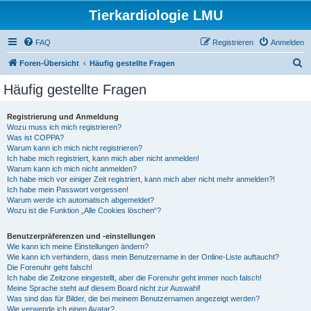
Tierkardiologie LMU
FAQ
Registrieren
Anmelden
S
Foren-Übersicht
Häufig gestellte Fragen
u
Häufig gestellte Fragen
c
h
Registrierung und Anmeldung
Wozu muss ich mich registrieren?
e
Was ist COPPA?
Warum kann ich mich nicht registrieren?
Ich habe mich registriert, kann mich aber nicht anmelden!
Warum kann ich mich nicht anmelden?
Ich habe mich vor einiger Zeit registriert, kann mich aber nicht mehr anmelden?!
Ich habe mein Passwort vergessen!
Warum werde ich automatisch abgemeldet?
Wozu ist die Funktion „Alle Cookies löschen“?
Benutzerpräferenzen und -einstellungen
Wie kann ich meine Einstellungen ändern?
Wie kann ich verhindern, dass mein Benutzername in der Online-Liste auftaucht?
Die Forenuhr geht falsch!
Ich habe die Zeitzone eingestellt, aber die Forenuhr geht immer noch falsch!
Meine Sprache steht auf diesem Board nicht zur Auswahl!
Was sind das für Bilder, die bei meinem Benutzernamen angezeigt werden?
Wie verwende ich einen Avatar?