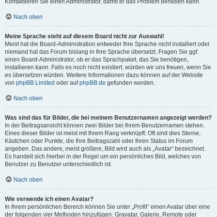
Kontaktieren Sie einen Administrator, damit er das Problem beheben kann.
Nach oben
Meine Sprache steht auf diesem Board nicht zur Auswahl!
Meist hat die Board-Administration entweder Ihre Sprache nicht installiert oder
niemand hat das Forum bislang in Ihre Sprache übersetzt. Fragen Sie ggf.
einen Board-Administrator, ob er das Sprachpaket, das Sie benötigen,
installieren kann. Falls es noch nicht existiert, würden wir uns freuen, wenn Sie
es übersetzen würden. Weitere Informationen dazu können auf der Website
von
phpBB Limited
oder auf
phpBB.de
gefunden werden.
Nach oben
Was sind das für Bilder, die bei meinem Benutzernamen angezeigt werden?
In der Beitragsansicht können zwei Bilder bei Ihrem Benutzernamen stehen.
Eines dieser Bilder ist meist mit Ihrem Rang verknüpft: Oft sind dies Sterne,
Kästchen oder Punkte, die Ihre Beitragszahl oder Ihren Status im Forum
angeben. Das andere, meist größere, Bild wird auch als „Avatar“ bezeichnet.
Es handelt sich hierbei in der Regel um ein persönliches Bild, welches von
Benutzer zu Benutzer unterschiedlich ist.
Nach oben
Wie verwende ich einen Avatar?
In Ihrem persönlichen Bereich können Sie unter „Profil“ einen Avatar über eine
der folgenden vier Methoden hinzufügen: Gravatar, Galerie, Remote oder