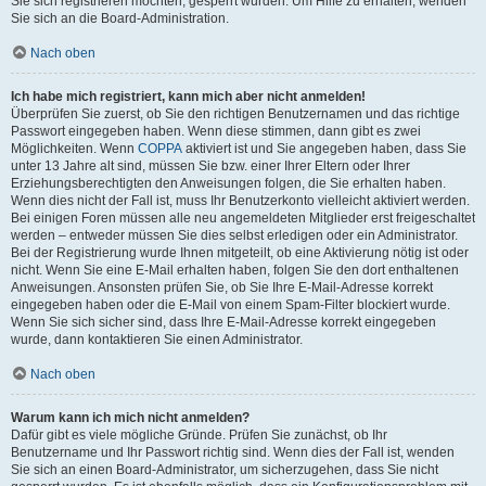
Sie sich registrieren möchten, gesperrt wurden. Um Hilfe zu erhalten, wenden
Sie sich an die Board-Administration.
Nach oben
Ich habe mich registriert, kann mich aber nicht anmelden!
Überprüfen Sie zuerst, ob Sie den richtigen Benutzernamen und das richtige
Passwort eingegeben haben. Wenn diese stimmen, dann gibt es zwei
Möglichkeiten. Wenn
COPPA
aktiviert ist und Sie angegeben haben, dass Sie
unter 13 Jahre alt sind, müssen Sie bzw. einer Ihrer Eltern oder Ihrer
Erziehungsberechtigten den Anweisungen folgen, die Sie erhalten haben.
Wenn dies nicht der Fall ist, muss Ihr Benutzerkonto vielleicht aktiviert werden.
Bei einigen Foren müssen alle neu angemeldeten Mitglieder erst freigeschaltet
werden – entweder müssen Sie dies selbst erledigen oder ein Administrator.
Bei der Registrierung wurde Ihnen mitgeteilt, ob eine Aktivierung nötig ist oder
nicht. Wenn Sie eine E-Mail erhalten haben, folgen Sie den dort enthaltenen
Anweisungen. Ansonsten prüfen Sie, ob Sie Ihre E-Mail-Adresse korrekt
eingegeben haben oder die E-Mail von einem Spam-Filter blockiert wurde.
Wenn Sie sich sicher sind, dass Ihre E-Mail-Adresse korrekt eingegeben
wurde, dann kontaktieren Sie einen Administrator.
Nach oben
Warum kann ich mich nicht anmelden?
Dafür gibt es viele mögliche Gründe. Prüfen Sie zunächst, ob Ihr
Benutzername und Ihr Passwort richtig sind. Wenn dies der Fall ist, wenden
Sie sich an einen Board-Administrator, um sicherzugehen, dass Sie nicht