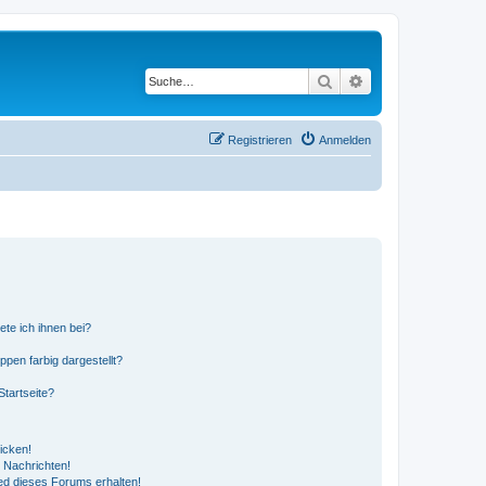
Suche
Erweiterte Suche
Registrieren
Anmelden
ete ich ihnen bei?
en farbig dargestellt?
tartseite?
icken!
 Nachrichten!
ed dieses Forums erhalten!