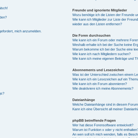
alsch!
Freunde und ignorierte Mitglieder
Wozu benötige ich die Listen der Freunde un
rden?
Wie kann ich Mitglieder zur Liste der Freund
wieder aus den Listen entfernen?
fgefordert, mich anzumelden.
Die Foren durchsuchen
Wie kann ich ein Forum oder mehrere For
Weshalb erhalte ich bei der Suche keine Er
Warum bekomme ich bei der Suche eine lee
Wie kann ich nach Mitgliedern suchen?
Wie kann ich meine eigenen Beiträge und T
Abonnements und Lesezeichen
Was ist der Unterschied zwischen einem L
Wie kann ich ein Lesezeichen auf ein Them
Wie kann ich ein Forum abonnieren?
Wie deaktiviere ich meine Abonnements?
gs?
Dateianhänge
Welche Dateianhänge sind in diesem Forum
Kann ich eine Übersicht all meiner Dateian
phpBB betreffende Fragen
Wer hat diese Forensoftware entwickelt?
Warum ist Funktion x oder y nicht enthalten
An wen soll ich mich wenden, falls es Besc