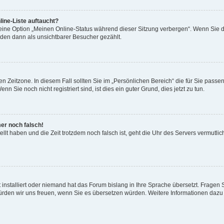
ine-Liste auftaucht?
 eine Option „Meinen Online-Status während dieser Sitzung verbergen“. Wenn Sie d
rden dann als unsichtbarer Besucher gezählt.
n Zeitzone. In diesem Fall sollten Sie im „Persönlichen Bereich“ die für Sie passend
 Sie noch nicht registriert sind, ist dies ein guter Grund, dies jetzt zu tun.
mer noch falsch!
ellt haben und die Zeit trotzdem noch falsch ist, geht die Uhr des Servers vermutlic
 installiert oder niemand hat das Forum bislang in Ihre Sprache übersetzt. Fragen 
t, würden wir uns freuen, wenn Sie es übersetzen würden. Weitere Informationen da