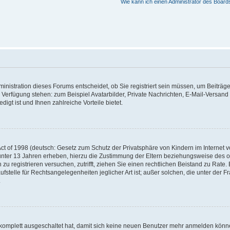
Wie kann ich einen Administrator des Board
nistration dieses Forums entscheidet, ob Sie registriert sein müssen, um Beiträge z
ur Verfügung stehen: zum Beispiel Avatarbilder, Private Nachrichten, E-Mail-Versand
igt ist und Ihnen zahlreiche Vorteile bietet.
t of 1998 (deutsch: Gesetz zum Schutz der Privatsphäre von Kindern im Internet vo
unter 13 Jahren erheben, hierzu die Zustimmung der Eltern beziehungsweise des o
h zu registrieren versuchen, zutrifft, ziehen Sie einen rechtlichen Beistand zu Rat
stelle für Rechtsangelegenheiten jeglicher Art ist; außer solchen, die unter der 
.
 komplett ausgeschaltet hat, damit sich keine neuen Benutzer mehr anmelden könne