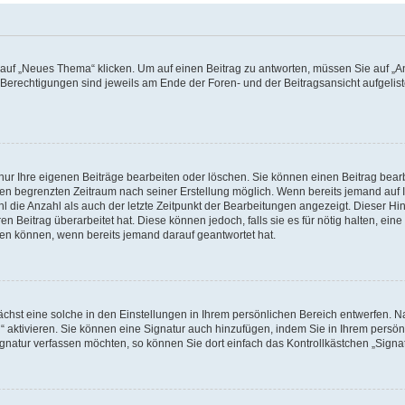
f „Neues Thema“ klicken. Um auf einen Beitrag zu antworten, müssen Sie auf „Ant
e Berechtigungen sind jeweils am Ende der Foren- und der Beitragsansicht aufgeliste
nur Ihre eigenen Beiträge bearbeiten oder löschen. Sie können einen Beitrag bear
nen begrenzten Zeitraum nach seiner Erstellung möglich. Wenn bereits jemand auf Ih
 die Anzahl als auch der letzte Zeitpunkt der Bearbeitungen angezeigt. Dieser Hi
 Beitrag überarbeitet hat. Diese können jedoch, falls sie es für nötig halten, eine 
hen können, wenn bereits jemand darauf geantwortet hat.
hst eine solche in den Einstellungen in Ihrem persönlichen Bereich entwerfen. Na
 aktivieren. Sie können eine Signatur auch hinzufügen, indem Sie in Ihrem persö
gnatur verfassen möchten, so können Sie dort einfach das Kontrollkästchen „Signa