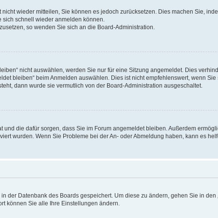
rt nicht wieder mitteilen, Sie können es jedoch zurücksetzen. Dies machen Sie, in
e sich schnell wieder anmelden können.
ckzusetzen, so wenden Sie sich an die Board-Administration.
ben“ nicht auswählen, werden Sie nur für eine Sitzung angemeldet. Dies verhinde
et bleiben“ beim Anmelden auswählen. Dies ist nicht empfehlenswert, wenn Sie s
steht, dann wurde sie vermutlich von der Board-Administration ausgeschaltet.
 hat und die dafür sorgen, dass Sie im Forum angemeldet bleiben. Außerdem ermögl
ktiviert wurden. Wenn Sie Probleme bei der An- oder Abmeldung haben, kann es hel
en in der Datenbank des Boards gespeichert. Um diese zu ändern, gehen Sie in den 
rt können Sie alle Ihre Einstellungen ändern.