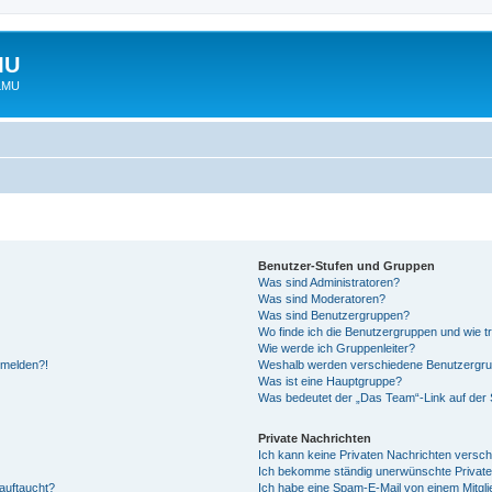
MU
 LMU
Benutzer-Stufen und Gruppen
Was sind Administratoren?
Was sind Moderatoren?
Was sind Benutzergruppen?
Wo finde ich die Benutzergruppen und wie tr
Wie werde ich Gruppenleiter?
anmelden?!
Weshalb werden verschiedene Benutzergrupp
Was ist eine Hauptgruppe?
Was bedeutet der „Das Team“-Link auf der S
Private Nachrichten
Ich kann keine Privaten Nachrichten versch
Ich bekomme ständig unerwünschte Private
auftaucht?
Ich habe eine Spam-E-Mail von einem Mitgli