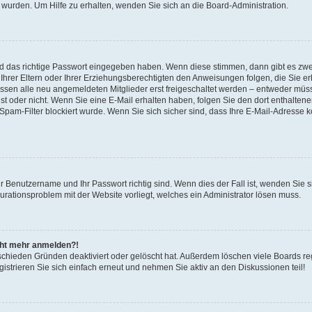
 wurden. Um Hilfe zu erhalten, wenden Sie sich an die Board-Administration.
nd das richtige Passwort eingegeben haben. Wenn diese stimmen, dann gibt es zw
Ihrer Eltern oder Ihrer Erziehungsberechtigten den Anweisungen folgen, die Sie erh
üssen alle neu angemeldeten Mitglieder erst freigeschaltet werden – entweder müsse
 ist oder nicht. Wenn Sie eine E-Mail erhalten haben, folgen Sie den dort enthalte
pam-Filter blockiert wurde. Wenn Sie sich sicher sind, dass Ihre E-Mail-Adresse 
hr Benutzername und Ihr Passwort richtig sind. Wenn dies der Fall ist, wenden Sie
gurationsproblem mit der Website vorliegt, welches ein Administrator lösen muss.
icht mehr anmelden?!
schieden Gründen deaktiviert oder gelöscht hat. Außerdem löschen viele Boards reg
strieren Sie sich einfach erneut und nehmen Sie aktiv an den Diskussionen teil!