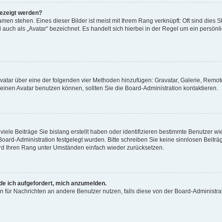
gezeigt werden?
men stehen. Eines dieser Bilder ist meist mit Ihrem Rang verknüpft: Oft sind dies S
auch als „Avatar“ bezeichnet. Es handelt sich hierbei in der Regel um ein persönl
 Avatar über eine der folgenden vier Methoden hinzufügen: Gravatar, Galerie, Rem
inen Avatar benutzen können, sollten Sie die Board-Administration kontaktieren.
iele Beiträge Sie bislang erstellt haben oder identifizieren bestimmte Benutzer
 Board-Administration festgelegt wurden. Bitte schreiben Sie keine sinnlosen Beit
wird Ihren Rang unter Umständen einfach wieder zurücksetzen.
rde ich aufgefordert, mich anzumelden.
ion für Nachrichten an andere Benutzer nutzen, falls diese von der Board-Administ