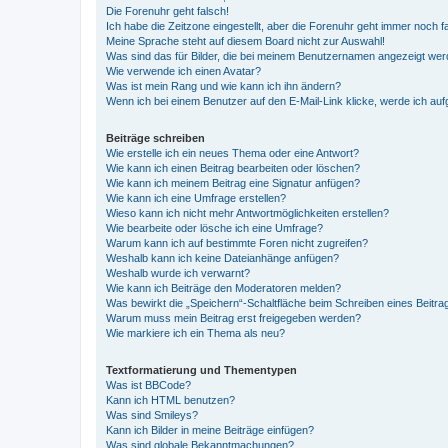
Die Forenuhr geht falsch!
Ich habe die Zeitzone eingestellt, aber die Forenuhr geht immer noch f
Meine Sprache steht auf diesem Board nicht zur Auswahl!
Was sind das für Bilder, die bei meinem Benutzernamen angezeigt we
Wie verwende ich einen Avatar?
Was ist mein Rang und wie kann ich ihn ändern?
Wenn ich bei einem Benutzer auf den E-Mail-Link klicke, werde ich au
Beiträge schreiben
Wie erstelle ich ein neues Thema oder eine Antwort?
Wie kann ich einen Beitrag bearbeiten oder löschen?
Wie kann ich meinem Beitrag eine Signatur anfügen?
Wie kann ich eine Umfrage erstellen?
Wieso kann ich nicht mehr Antwortmöglichkeiten erstellen?
Wie bearbeite oder lösche ich eine Umfrage?
Warum kann ich auf bestimmte Foren nicht zugreifen?
Weshalb kann ich keine Dateianhänge anfügen?
Weshalb wurde ich verwarnt?
Wie kann ich Beiträge den Moderatoren melden?
Was bewirkt die „Speichern“-Schaltfläche beim Schreiben eines Beitra
Warum muss mein Beitrag erst freigegeben werden?
Wie markiere ich ein Thema als neu?
Textformatierung und Thementypen
Was ist BBCode?
Kann ich HTML benutzen?
Was sind Smileys?
Kann ich Bilder in meine Beiträge einfügen?
Was sind globale Bekanntmachungen?