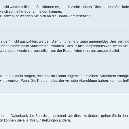
rt nicht wieder mitteilen, Sie können es jedoch zurücksetzen. Dies machen Sie, in
e sich schnell wieder anmelden können.
ckzusetzen, so wenden Sie sich an die Board-Administration.
ben“ nicht auswählen, werden Sie nur für eine Sitzung angemeldet. Dies verhinde
et bleiben“ beim Anmelden auswählen. Dies ist nicht empfehlenswert, wenn Sie s
steht, dann wurde sie vermutlich von der Board-Administration ausgeschaltet.
 hat und die dafür sorgen, dass Sie im Forum angemeldet bleiben. Außerdem ermögl
ktiviert wurden. Wenn Sie Probleme bei der An- oder Abmeldung haben, kann es hel
en in der Datenbank des Boards gespeichert. Um diese zu ändern, gehen Sie in den 
rt können Sie alle Ihre Einstellungen ändern.