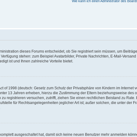
Wie kann ich einen Administrator des Board
nistration dieses Forums entscheidet, ob Sie registriert sein müssen, um Beiträge z
ur Verfügung stehen: zum Beispiel Avatarbilder, Private Nachrichten, E-Mail-Versand
igt ist und Ihnen zahlreiche Vorteile bietet.
t of 1998 (deutsch: Gesetz zum Schutz der Privatsphäre von Kindern im Internet vo
unter 13 Jahren erheben, hierzu die Zustimmung der Eltern beziehungsweise des o
h zu registrieren versuchen, zutrifft, ziehen Sie einen rechtlichen Beistand zu Rat
stelle für Rechtsangelegenheiten jeglicher Art ist; außer solchen, die unter der 
.
 komplett ausgeschaltet hat, damit sich keine neuen Benutzer mehr anmelden könne