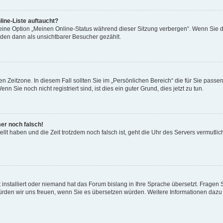
ine-Liste auftaucht?
 eine Option „Meinen Online-Status während dieser Sitzung verbergen“. Wenn Sie d
rden dann als unsichtbarer Besucher gezählt.
n Zeitzone. In diesem Fall sollten Sie im „Persönlichen Bereich“ die für Sie passend
 Sie noch nicht registriert sind, ist dies ein guter Grund, dies jetzt zu tun.
mer noch falsch!
ellt haben und die Zeit trotzdem noch falsch ist, geht die Uhr des Servers vermutlic
 installiert oder niemand hat das Forum bislang in Ihre Sprache übersetzt. Fragen 
t, würden wir uns freuen, wenn Sie es übersetzen würden. Weitere Informationen da