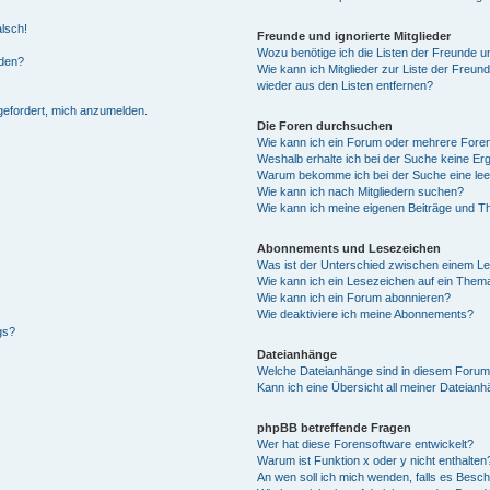
alsch!
Freunde und ignorierte Mitglieder
Wozu benötige ich die Listen der Freunde un
rden?
Wie kann ich Mitglieder zur Liste der Freund
wieder aus den Listen entfernen?
fgefordert, mich anzumelden.
Die Foren durchsuchen
Wie kann ich ein Forum oder mehrere For
Weshalb erhalte ich bei der Suche keine Er
Warum bekomme ich bei der Suche eine lee
Wie kann ich nach Mitgliedern suchen?
Wie kann ich meine eigenen Beiträge und T
Abonnements und Lesezeichen
Was ist der Unterschied zwischen einem L
Wie kann ich ein Lesezeichen auf ein Them
Wie kann ich ein Forum abonnieren?
Wie deaktiviere ich meine Abonnements?
gs?
Dateianhänge
Welche Dateianhänge sind in diesem Forum
Kann ich eine Übersicht all meiner Dateian
phpBB betreffende Fragen
Wer hat diese Forensoftware entwickelt?
Warum ist Funktion x oder y nicht enthalten
An wen soll ich mich wenden, falls es Besc