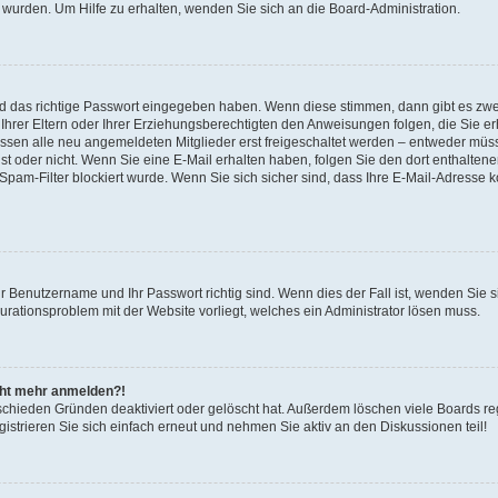
 wurden. Um Hilfe zu erhalten, wenden Sie sich an die Board-Administration.
nd das richtige Passwort eingegeben haben. Wenn diese stimmen, dann gibt es zw
Ihrer Eltern oder Ihrer Erziehungsberechtigten den Anweisungen folgen, die Sie erh
üssen alle neu angemeldeten Mitglieder erst freigeschaltet werden – entweder müsse
 ist oder nicht. Wenn Sie eine E-Mail erhalten haben, folgen Sie den dort enthalte
pam-Filter blockiert wurde. Wenn Sie sich sicher sind, dass Ihre E-Mail-Adresse 
hr Benutzername und Ihr Passwort richtig sind. Wenn dies der Fall ist, wenden Sie
gurationsproblem mit der Website vorliegt, welches ein Administrator lösen muss.
icht mehr anmelden?!
schieden Gründen deaktiviert oder gelöscht hat. Außerdem löschen viele Boards reg
strieren Sie sich einfach erneut und nehmen Sie aktiv an den Diskussionen teil!