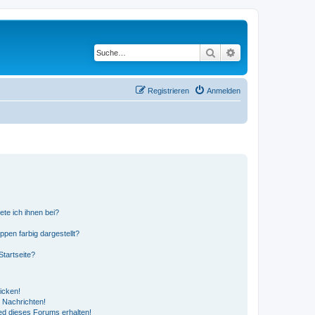
Suche
Erweiterte Suche
Registrieren
Anmelden
ete ich ihnen bei?
en farbig dargestellt?
tartseite?
icken!
 Nachrichten!
ed dieses Forums erhalten!