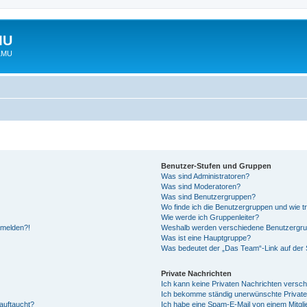
MU
 LMU
Benutzer-Stufen und Gruppen
Was sind Administratoren?
Was sind Moderatoren?
Was sind Benutzergruppen?
Wo finde ich die Benutzergruppen und wie tr
Wie werde ich Gruppenleiter?
anmelden?!
Weshalb werden verschiedene Benutzergrupp
Was ist eine Hauptgruppe?
Was bedeutet der „Das Team“-Link auf der S
Private Nachrichten
Ich kann keine Privaten Nachrichten versch
Ich bekomme ständig unerwünschte Private
auftaucht?
Ich habe eine Spam-E-Mail von einem Mitgli