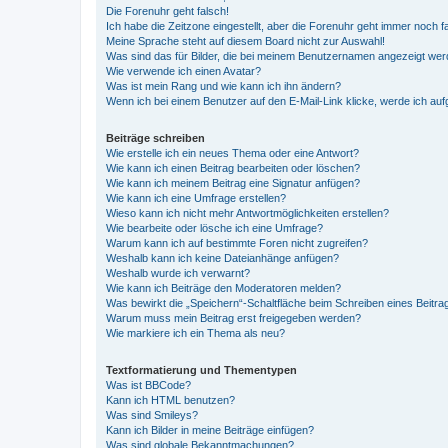
Die Forenuhr geht falsch!
Ich habe die Zeitzone eingestellt, aber die Forenuhr geht immer noch f
Meine Sprache steht auf diesem Board nicht zur Auswahl!
Was sind das für Bilder, die bei meinem Benutzernamen angezeigt we
Wie verwende ich einen Avatar?
Was ist mein Rang und wie kann ich ihn ändern?
Wenn ich bei einem Benutzer auf den E-Mail-Link klicke, werde ich au
Beiträge schreiben
Wie erstelle ich ein neues Thema oder eine Antwort?
Wie kann ich einen Beitrag bearbeiten oder löschen?
Wie kann ich meinem Beitrag eine Signatur anfügen?
Wie kann ich eine Umfrage erstellen?
Wieso kann ich nicht mehr Antwortmöglichkeiten erstellen?
Wie bearbeite oder lösche ich eine Umfrage?
Warum kann ich auf bestimmte Foren nicht zugreifen?
Weshalb kann ich keine Dateianhänge anfügen?
Weshalb wurde ich verwarnt?
Wie kann ich Beiträge den Moderatoren melden?
Was bewirkt die „Speichern“-Schaltfläche beim Schreiben eines Beitra
Warum muss mein Beitrag erst freigegeben werden?
Wie markiere ich ein Thema als neu?
Textformatierung und Thementypen
Was ist BBCode?
Kann ich HTML benutzen?
Was sind Smileys?
Kann ich Bilder in meine Beiträge einfügen?
Was sind globale Bekanntmachungen?