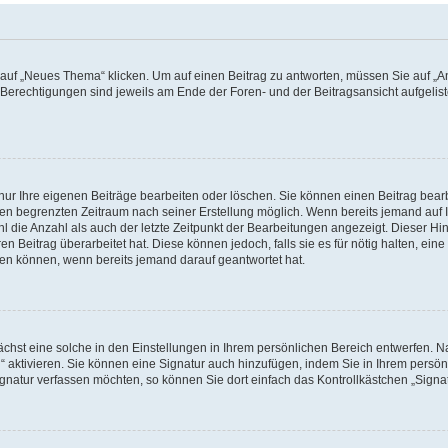
f „Neues Thema“ klicken. Um auf einen Beitrag zu antworten, müssen Sie auf „Ant
e Berechtigungen sind jeweils am Ende der Foren- und der Beitragsansicht aufgeliste
nur Ihre eigenen Beiträge bearbeiten oder löschen. Sie können einen Beitrag bear
nen begrenzten Zeitraum nach seiner Erstellung möglich. Wenn bereits jemand auf Ih
 die Anzahl als auch der letzte Zeitpunkt der Bearbeitungen angezeigt. Dieser Hi
 Beitrag überarbeitet hat. Diese können jedoch, falls sie es für nötig halten, eine 
hen können, wenn bereits jemand darauf geantwortet hat.
hst eine solche in den Einstellungen in Ihrem persönlichen Bereich entwerfen. Na
 aktivieren. Sie können eine Signatur auch hinzufügen, indem Sie in Ihrem persö
gnatur verfassen möchten, so können Sie dort einfach das Kontrollkästchen „Signa