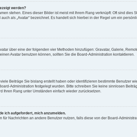
gezeigt werden?
men stehen. Eines dieser Bilder ist meist mit Ihrem Rang verknüpft: Oft sind dies S
auch als „Avatar“ bezeichnet. Es handelt sich hierbei in der Regel um ein persönl
 Avatar über eine der folgenden vier Methoden hinzufügen: Gravatar, Galerie, Rem
inen Avatar benutzen können, sollten Sie die Board-Administration kontaktieren.
iele Beiträge Sie bislang erstellt haben oder identifizieren bestimmte Benutzer
 Board-Administration festgelegt wurden. Bitte schreiben Sie keine sinnlosen Beit
wird Ihren Rang unter Umständen einfach wieder zurücksetzen.
rde ich aufgefordert, mich anzumelden.
ion für Nachrichten an andere Benutzer nutzen, falls diese von der Board-Administ