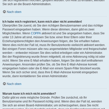
Sie sich registrieren möchten, gesperrt wurden. Um Hilfe zu erhalten, wenden
Sie sich an die Board-Administration.
Nach oben
Ich habe mich registriert, kann mich aber nicht anmelden!
Überprüfen Sie zuerst, ob Sie den richtigen Benutzernamen und das richtige
Passwort eingegeben haben. Wenn diese stimmen, dann gibt es zwei
Möglichkeiten. Wenn
COPPA
aktiviert ist und Sie angegeben haben, dass Sie
unter 13 Jahre alt sind, müssen Sie bzw. einer Ihrer Eltern oder Ihrer
Erziehungsberechtigten den Anweisungen folgen, die Sie erhalten haben.
Wenn dies nicht der Fall ist, muss Ihr Benutzerkonto vielleicht aktiviert werden.
Bei einigen Foren müssen alle neu angemeldeten Mitglieder erst freigeschaltet
werden – entweder müssen Sie dies selbst erledigen oder ein Administrator.
Bei der Registrierung wurde Ihnen mitgeteilt, ob eine Aktivierung nötig ist oder
nicht. Wenn Sie eine E-Mail erhalten haben, folgen Sie den dort enthaltenen
Anweisungen. Ansonsten prüfen Sie, ob Sie Ihre E-Mail-Adresse korrekt
eingegeben haben oder die E-Mail von einem Spam-Filter blockiert wurde.
Wenn Sie sich sicher sind, dass Ihre E-Mail-Adresse korrekt eingegeben
wurde, dann kontaktieren Sie einen Administrator.
Nach oben
Warum kann ich mich nicht anmelden?
Dafür gibt es viele mögliche Gründe. Prüfen Sie zunächst, ob Ihr
Benutzername und Ihr Passwort richtig sind. Wenn dies der Fall ist, wenden
Sie sich an einen Board-Administrator, um sicherzugehen, dass Sie nicht