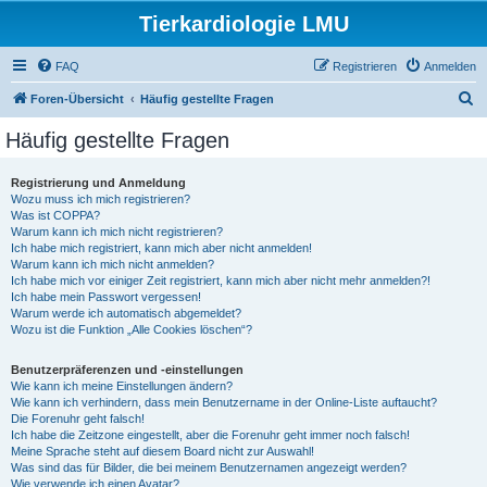
Tierkardiologie LMU
FAQ
Registrieren
Anmelden
S
Foren-Übersicht
Häufig gestellte Fragen
u
Häufig gestellte Fragen
c
h
Registrierung und Anmeldung
Wozu muss ich mich registrieren?
e
Was ist COPPA?
Warum kann ich mich nicht registrieren?
Ich habe mich registriert, kann mich aber nicht anmelden!
Warum kann ich mich nicht anmelden?
Ich habe mich vor einiger Zeit registriert, kann mich aber nicht mehr anmelden?!
Ich habe mein Passwort vergessen!
Warum werde ich automatisch abgemeldet?
Wozu ist die Funktion „Alle Cookies löschen“?
Benutzerpräferenzen und -einstellungen
Wie kann ich meine Einstellungen ändern?
Wie kann ich verhindern, dass mein Benutzername in der Online-Liste auftaucht?
Die Forenuhr geht falsch!
Ich habe die Zeitzone eingestellt, aber die Forenuhr geht immer noch falsch!
Meine Sprache steht auf diesem Board nicht zur Auswahl!
Was sind das für Bilder, die bei meinem Benutzernamen angezeigt werden?
Wie verwende ich einen Avatar?