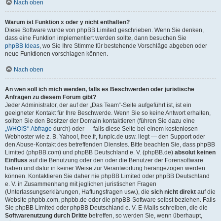
Nach oben
Warum ist Funktion x oder y nicht enthalten?
Diese Software wurde von phpBB Limited geschrieben. Wenn Sie denken,
dass eine Funktion implementiert werden sollte, dann besuchen Sie
phpBB Ideas
, wo Sie Ihre Stimme für bestehende Vorschläge abgeben oder
neue Funktionen vorschlagen können.
Nach oben
An wen soll ich mich wenden, falls es Beschwerden oder juristische
Anfragen zu diesem Forum gibt?
Jeder Administrator, der auf der „Das Team“-Seite aufgeführt ist, ist ein
geeigneter Kontakt für Ihre Beschwerde. Wenn Sie so keine Antwort erhalten,
sollten Sie den Besitzer der Domain kontaktieren (führen Sie dazu eine
„WHOIS“-Abfrage
durch) oder — falls diese Seite bei einem kostenlosen
Webhoster wie z. B. Yahoo!, free.fr, funpic.de usw. liegt — den Support oder
den Abuse-Kontakt des betreffenden Dienstes. Bitte beachten Sie, dass phpBB
Limited (phpBB.com) und phpBB Deutschland e. V. (phpBB.de)
absolut keinen
Einfluss
auf die Benutzung oder den oder die Benutzer der Forensoftware
haben und dafür in keiner Weise zur Verantwortung herangezogen werden
können. Kontaktieren Sie daher nie phpBB Limited oder phpBB Deutschland
e. V. in Zusammenhang mit jeglichen juristischen Fragen
(Unterlassungserklärungen, Haftungsfragen usw.), die
sich nicht direkt
auf die
Website phpbb.com, phpbb.de oder die phpBB-Software selbst beziehen. Falls
Sie phpBB Limited oder phpBB Deutschland e. V. E-Mails schreiben, die die
Softwarenutzung durch Dritte
betreffen, so werden Sie, wenn überhaupt,