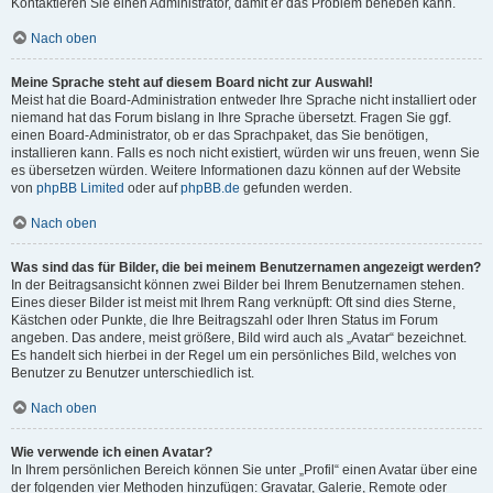
Kontaktieren Sie einen Administrator, damit er das Problem beheben kann.
Nach oben
Meine Sprache steht auf diesem Board nicht zur Auswahl!
Meist hat die Board-Administration entweder Ihre Sprache nicht installiert oder
niemand hat das Forum bislang in Ihre Sprache übersetzt. Fragen Sie ggf.
einen Board-Administrator, ob er das Sprachpaket, das Sie benötigen,
installieren kann. Falls es noch nicht existiert, würden wir uns freuen, wenn Sie
es übersetzen würden. Weitere Informationen dazu können auf der Website
von
phpBB Limited
oder auf
phpBB.de
gefunden werden.
Nach oben
Was sind das für Bilder, die bei meinem Benutzernamen angezeigt werden?
In der Beitragsansicht können zwei Bilder bei Ihrem Benutzernamen stehen.
Eines dieser Bilder ist meist mit Ihrem Rang verknüpft: Oft sind dies Sterne,
Kästchen oder Punkte, die Ihre Beitragszahl oder Ihren Status im Forum
angeben. Das andere, meist größere, Bild wird auch als „Avatar“ bezeichnet.
Es handelt sich hierbei in der Regel um ein persönliches Bild, welches von
Benutzer zu Benutzer unterschiedlich ist.
Nach oben
Wie verwende ich einen Avatar?
In Ihrem persönlichen Bereich können Sie unter „Profil“ einen Avatar über eine
der folgenden vier Methoden hinzufügen: Gravatar, Galerie, Remote oder