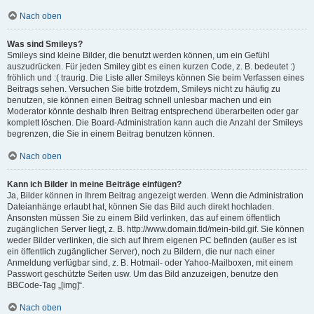
Nach oben
Was sind Smileys?
Smileys sind kleine Bilder, die benutzt werden können, um ein Gefühl
auszudrücken. Für jeden Smiley gibt es einen kurzen Code, z. B. bedeutet :)
fröhlich und :( traurig. Die Liste aller Smileys können Sie beim Verfassen eines
Beitrags sehen. Versuchen Sie bitte trotzdem, Smileys nicht zu häufig zu
benutzen, sie können einen Beitrag schnell unlesbar machen und ein
Moderator könnte deshalb Ihren Beitrag entsprechend überarbeiten oder gar
komplett löschen. Die Board-Administration kann auch die Anzahl der Smileys
begrenzen, die Sie in einem Beitrag benutzen können.
Nach oben
Kann ich Bilder in meine Beiträge einfügen?
Ja, Bilder können in Ihrem Beitrag angezeigt werden. Wenn die Administration
Dateianhänge erlaubt hat, können Sie das Bild auch direkt hochladen.
Ansonsten müssen Sie zu einem Bild verlinken, das auf einem öffentlich
zugänglichen Server liegt, z. B. http://www.domain.tld/mein-bild.gif. Sie können
weder Bilder verlinken, die sich auf Ihrem eigenen PC befinden (außer es ist
ein öffentlich zugänglicher Server), noch zu Bildern, die nur nach einer
Anmeldung verfügbar sind, z. B. Hotmail- oder Yahoo-Mailboxen, mit einem
Passwort geschützte Seiten usw. Um das Bild anzuzeigen, benutze den
BBCode-Tag „[img]“.
Nach oben