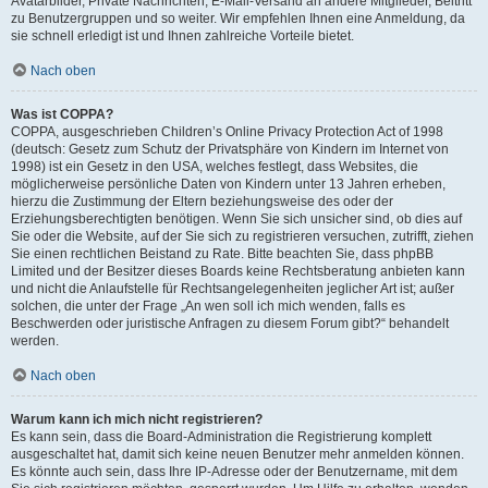
Avatarbilder, Private Nachrichten, E-Mail-Versand an andere Mitglieder, Beitritt
zu Benutzergruppen und so weiter. Wir empfehlen Ihnen eine Anmeldung, da
sie schnell erledigt ist und Ihnen zahlreiche Vorteile bietet.
Nach oben
Was ist COPPA?
COPPA, ausgeschrieben Children’s Online Privacy Protection Act of 1998
(deutsch: Gesetz zum Schutz der Privatsphäre von Kindern im Internet von
1998) ist ein Gesetz in den USA, welches festlegt, dass Websites, die
möglicherweise persönliche Daten von Kindern unter 13 Jahren erheben,
hierzu die Zustimmung der Eltern beziehungsweise des oder der
Erziehungsberechtigten benötigen. Wenn Sie sich unsicher sind, ob dies auf
Sie oder die Website, auf der Sie sich zu registrieren versuchen, zutrifft, ziehen
Sie einen rechtlichen Beistand zu Rate. Bitte beachten Sie, dass phpBB
Limited und der Besitzer dieses Boards keine Rechtsberatung anbieten kann
und nicht die Anlaufstelle für Rechtsangelegenheiten jeglicher Art ist; außer
solchen, die unter der Frage „An wen soll ich mich wenden, falls es
Beschwerden oder juristische Anfragen zu diesem Forum gibt?“ behandelt
werden.
Nach oben
Warum kann ich mich nicht registrieren?
Es kann sein, dass die Board-Administration die Registrierung komplett
ausgeschaltet hat, damit sich keine neuen Benutzer mehr anmelden können.
Es könnte auch sein, dass Ihre IP-Adresse oder der Benutzername, mit dem