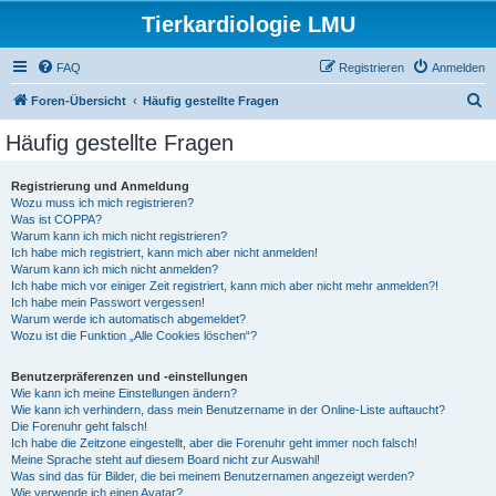
Tierkardiologie LMU
FAQ
Registrieren
Anmelden
S
Foren-Übersicht
Häufig gestellte Fragen
u
Häufig gestellte Fragen
c
h
Registrierung und Anmeldung
Wozu muss ich mich registrieren?
e
Was ist COPPA?
Warum kann ich mich nicht registrieren?
Ich habe mich registriert, kann mich aber nicht anmelden!
Warum kann ich mich nicht anmelden?
Ich habe mich vor einiger Zeit registriert, kann mich aber nicht mehr anmelden?!
Ich habe mein Passwort vergessen!
Warum werde ich automatisch abgemeldet?
Wozu ist die Funktion „Alle Cookies löschen“?
Benutzerpräferenzen und -einstellungen
Wie kann ich meine Einstellungen ändern?
Wie kann ich verhindern, dass mein Benutzername in der Online-Liste auftaucht?
Die Forenuhr geht falsch!
Ich habe die Zeitzone eingestellt, aber die Forenuhr geht immer noch falsch!
Meine Sprache steht auf diesem Board nicht zur Auswahl!
Was sind das für Bilder, die bei meinem Benutzernamen angezeigt werden?
Wie verwende ich einen Avatar?