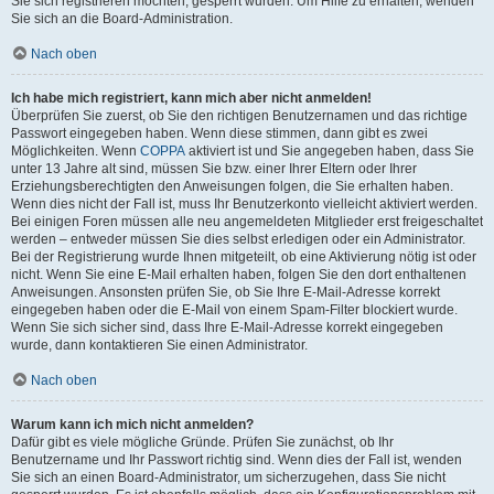
Sie sich registrieren möchten, gesperrt wurden. Um Hilfe zu erhalten, wenden
Sie sich an die Board-Administration.
Nach oben
Ich habe mich registriert, kann mich aber nicht anmelden!
Überprüfen Sie zuerst, ob Sie den richtigen Benutzernamen und das richtige
Passwort eingegeben haben. Wenn diese stimmen, dann gibt es zwei
Möglichkeiten. Wenn
COPPA
aktiviert ist und Sie angegeben haben, dass Sie
unter 13 Jahre alt sind, müssen Sie bzw. einer Ihrer Eltern oder Ihrer
Erziehungsberechtigten den Anweisungen folgen, die Sie erhalten haben.
Wenn dies nicht der Fall ist, muss Ihr Benutzerkonto vielleicht aktiviert werden.
Bei einigen Foren müssen alle neu angemeldeten Mitglieder erst freigeschaltet
werden – entweder müssen Sie dies selbst erledigen oder ein Administrator.
Bei der Registrierung wurde Ihnen mitgeteilt, ob eine Aktivierung nötig ist oder
nicht. Wenn Sie eine E-Mail erhalten haben, folgen Sie den dort enthaltenen
Anweisungen. Ansonsten prüfen Sie, ob Sie Ihre E-Mail-Adresse korrekt
eingegeben haben oder die E-Mail von einem Spam-Filter blockiert wurde.
Wenn Sie sich sicher sind, dass Ihre E-Mail-Adresse korrekt eingegeben
wurde, dann kontaktieren Sie einen Administrator.
Nach oben
Warum kann ich mich nicht anmelden?
Dafür gibt es viele mögliche Gründe. Prüfen Sie zunächst, ob Ihr
Benutzername und Ihr Passwort richtig sind. Wenn dies der Fall ist, wenden
Sie sich an einen Board-Administrator, um sicherzugehen, dass Sie nicht