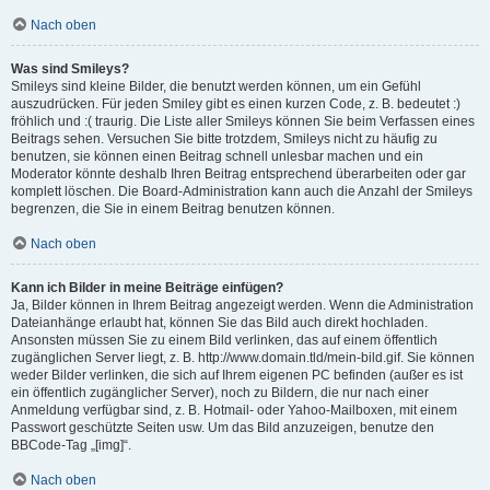
Nach oben
Was sind Smileys?
Smileys sind kleine Bilder, die benutzt werden können, um ein Gefühl
auszudrücken. Für jeden Smiley gibt es einen kurzen Code, z. B. bedeutet :)
fröhlich und :( traurig. Die Liste aller Smileys können Sie beim Verfassen eines
Beitrags sehen. Versuchen Sie bitte trotzdem, Smileys nicht zu häufig zu
benutzen, sie können einen Beitrag schnell unlesbar machen und ein
Moderator könnte deshalb Ihren Beitrag entsprechend überarbeiten oder gar
komplett löschen. Die Board-Administration kann auch die Anzahl der Smileys
begrenzen, die Sie in einem Beitrag benutzen können.
Nach oben
Kann ich Bilder in meine Beiträge einfügen?
Ja, Bilder können in Ihrem Beitrag angezeigt werden. Wenn die Administration
Dateianhänge erlaubt hat, können Sie das Bild auch direkt hochladen.
Ansonsten müssen Sie zu einem Bild verlinken, das auf einem öffentlich
zugänglichen Server liegt, z. B. http://www.domain.tld/mein-bild.gif. Sie können
weder Bilder verlinken, die sich auf Ihrem eigenen PC befinden (außer es ist
ein öffentlich zugänglicher Server), noch zu Bildern, die nur nach einer
Anmeldung verfügbar sind, z. B. Hotmail- oder Yahoo-Mailboxen, mit einem
Passwort geschützte Seiten usw. Um das Bild anzuzeigen, benutze den
BBCode-Tag „[img]“.
Nach oben