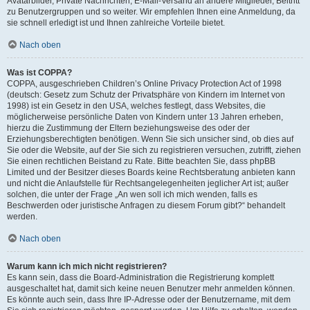
Avatarbilder, Private Nachrichten, E-Mail-Versand an andere Mitglieder, Beitritt
zu Benutzergruppen und so weiter. Wir empfehlen Ihnen eine Anmeldung, da
sie schnell erledigt ist und Ihnen zahlreiche Vorteile bietet.
Nach oben
Was ist COPPA?
COPPA, ausgeschrieben Children’s Online Privacy Protection Act of 1998
(deutsch: Gesetz zum Schutz der Privatsphäre von Kindern im Internet von
1998) ist ein Gesetz in den USA, welches festlegt, dass Websites, die
möglicherweise persönliche Daten von Kindern unter 13 Jahren erheben,
hierzu die Zustimmung der Eltern beziehungsweise des oder der
Erziehungsberechtigten benötigen. Wenn Sie sich unsicher sind, ob dies auf
Sie oder die Website, auf der Sie sich zu registrieren versuchen, zutrifft, ziehen
Sie einen rechtlichen Beistand zu Rate. Bitte beachten Sie, dass phpBB
Limited und der Besitzer dieses Boards keine Rechtsberatung anbieten kann
und nicht die Anlaufstelle für Rechtsangelegenheiten jeglicher Art ist; außer
solchen, die unter der Frage „An wen soll ich mich wenden, falls es
Beschwerden oder juristische Anfragen zu diesem Forum gibt?“ behandelt
werden.
Nach oben
Warum kann ich mich nicht registrieren?
Es kann sein, dass die Board-Administration die Registrierung komplett
ausgeschaltet hat, damit sich keine neuen Benutzer mehr anmelden können.
Es könnte auch sein, dass Ihre IP-Adresse oder der Benutzername, mit dem