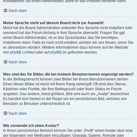
Kontaktieren Sie einen Administrator, damit er das Problem beheben kann.
Nach oben
Meine Sprache steht auf diesem Board nicht zur Auswahl!
Meist hat die Board-Administration entweder Ihre Sprache nicht installiert oder
niemand hat das Forum bislang in Ihre Sprache übersetzt. Fragen Sie ggf.
einen Board-Administrator, ob er das Sprachpaket, das Sie benötigen,
installieren kann. Falls es noch nicht existiert, würden wir uns freuen, wenn Sie
es übersetzen würden. Weitere Informationen dazu können auf der Website
von
phpBB Limited
oder auf
phpBB.de
gefunden werden.
Nach oben
Was sind das für Bilder, die bei meinem Benutzernamen angezeigt werden?
In der Beitragsansicht können zwei Bilder bei Ihrem Benutzernamen stehen.
Eines dieser Bilder ist meist mit Ihrem Rang verknüpft: Oft sind dies Sterne,
Kästchen oder Punkte, die Ihre Beitragszahl oder Ihren Status im Forum
angeben. Das andere, meist größere, Bild wird auch als „Avatar“ bezeichnet.
Es handelt sich hierbei in der Regel um ein persönliches Bild, welches von
Benutzer zu Benutzer unterschiedlich ist.
Nach oben
Wie verwende ich einen Avatar?
In Ihrem persönlichen Bereich können Sie unter „Profil“ einen Avatar über eine
der folgenden vier Methoden hinzufügen: Gravatar, Galerie, Remote oder