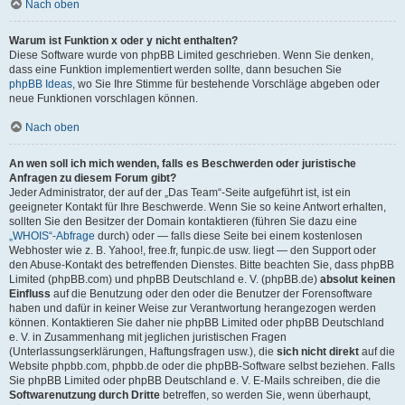
Nach oben
Warum ist Funktion x oder y nicht enthalten?
Diese Software wurde von phpBB Limited geschrieben. Wenn Sie denken,
dass eine Funktion implementiert werden sollte, dann besuchen Sie
phpBB Ideas
, wo Sie Ihre Stimme für bestehende Vorschläge abgeben oder
neue Funktionen vorschlagen können.
Nach oben
An wen soll ich mich wenden, falls es Beschwerden oder juristische
Anfragen zu diesem Forum gibt?
Jeder Administrator, der auf der „Das Team“-Seite aufgeführt ist, ist ein
geeigneter Kontakt für Ihre Beschwerde. Wenn Sie so keine Antwort erhalten,
sollten Sie den Besitzer der Domain kontaktieren (führen Sie dazu eine
„WHOIS“-Abfrage
durch) oder — falls diese Seite bei einem kostenlosen
Webhoster wie z. B. Yahoo!, free.fr, funpic.de usw. liegt — den Support oder
den Abuse-Kontakt des betreffenden Dienstes. Bitte beachten Sie, dass phpBB
Limited (phpBB.com) und phpBB Deutschland e. V. (phpBB.de)
absolut keinen
Einfluss
auf die Benutzung oder den oder die Benutzer der Forensoftware
haben und dafür in keiner Weise zur Verantwortung herangezogen werden
können. Kontaktieren Sie daher nie phpBB Limited oder phpBB Deutschland
e. V. in Zusammenhang mit jeglichen juristischen Fragen
(Unterlassungserklärungen, Haftungsfragen usw.), die
sich nicht direkt
auf die
Website phpbb.com, phpbb.de oder die phpBB-Software selbst beziehen. Falls
Sie phpBB Limited oder phpBB Deutschland e. V. E-Mails schreiben, die die
Softwarenutzung durch Dritte
betreffen, so werden Sie, wenn überhaupt,