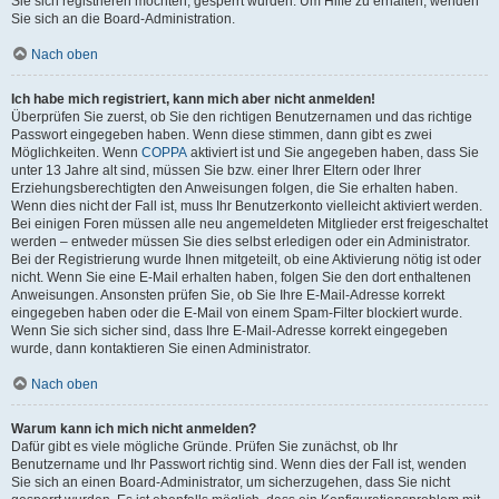
Sie sich registrieren möchten, gesperrt wurden. Um Hilfe zu erhalten, wenden
Sie sich an die Board-Administration.
Nach oben
Ich habe mich registriert, kann mich aber nicht anmelden!
Überprüfen Sie zuerst, ob Sie den richtigen Benutzernamen und das richtige
Passwort eingegeben haben. Wenn diese stimmen, dann gibt es zwei
Möglichkeiten. Wenn
COPPA
aktiviert ist und Sie angegeben haben, dass Sie
unter 13 Jahre alt sind, müssen Sie bzw. einer Ihrer Eltern oder Ihrer
Erziehungsberechtigten den Anweisungen folgen, die Sie erhalten haben.
Wenn dies nicht der Fall ist, muss Ihr Benutzerkonto vielleicht aktiviert werden.
Bei einigen Foren müssen alle neu angemeldeten Mitglieder erst freigeschaltet
werden – entweder müssen Sie dies selbst erledigen oder ein Administrator.
Bei der Registrierung wurde Ihnen mitgeteilt, ob eine Aktivierung nötig ist oder
nicht. Wenn Sie eine E-Mail erhalten haben, folgen Sie den dort enthaltenen
Anweisungen. Ansonsten prüfen Sie, ob Sie Ihre E-Mail-Adresse korrekt
eingegeben haben oder die E-Mail von einem Spam-Filter blockiert wurde.
Wenn Sie sich sicher sind, dass Ihre E-Mail-Adresse korrekt eingegeben
wurde, dann kontaktieren Sie einen Administrator.
Nach oben
Warum kann ich mich nicht anmelden?
Dafür gibt es viele mögliche Gründe. Prüfen Sie zunächst, ob Ihr
Benutzername und Ihr Passwort richtig sind. Wenn dies der Fall ist, wenden
Sie sich an einen Board-Administrator, um sicherzugehen, dass Sie nicht