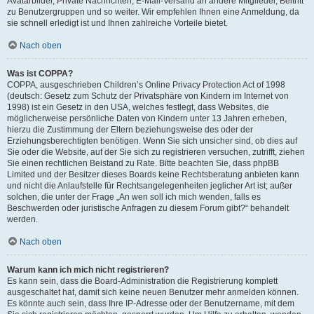
Avatarbilder, Private Nachrichten, E-Mail-Versand an andere Mitglieder, Beitritt
zu Benutzergruppen und so weiter. Wir empfehlen Ihnen eine Anmeldung, da
sie schnell erledigt ist und Ihnen zahlreiche Vorteile bietet.
Nach oben
Was ist COPPA?
COPPA, ausgeschrieben Children’s Online Privacy Protection Act of 1998
(deutsch: Gesetz zum Schutz der Privatsphäre von Kindern im Internet von
1998) ist ein Gesetz in den USA, welches festlegt, dass Websites, die
möglicherweise persönliche Daten von Kindern unter 13 Jahren erheben,
hierzu die Zustimmung der Eltern beziehungsweise des oder der
Erziehungsberechtigten benötigen. Wenn Sie sich unsicher sind, ob dies auf
Sie oder die Website, auf der Sie sich zu registrieren versuchen, zutrifft, ziehen
Sie einen rechtlichen Beistand zu Rate. Bitte beachten Sie, dass phpBB
Limited und der Besitzer dieses Boards keine Rechtsberatung anbieten kann
und nicht die Anlaufstelle für Rechtsangelegenheiten jeglicher Art ist; außer
solchen, die unter der Frage „An wen soll ich mich wenden, falls es
Beschwerden oder juristische Anfragen zu diesem Forum gibt?“ behandelt
werden.
Nach oben
Warum kann ich mich nicht registrieren?
Es kann sein, dass die Board-Administration die Registrierung komplett
ausgeschaltet hat, damit sich keine neuen Benutzer mehr anmelden können.
Es könnte auch sein, dass Ihre IP-Adresse oder der Benutzername, mit dem