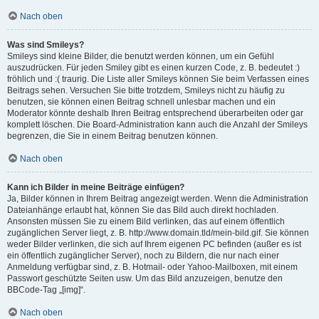
Nach oben
Was sind Smileys?
Smileys sind kleine Bilder, die benutzt werden können, um ein Gefühl
auszudrücken. Für jeden Smiley gibt es einen kurzen Code, z. B. bedeutet :)
fröhlich und :( traurig. Die Liste aller Smileys können Sie beim Verfassen eines
Beitrags sehen. Versuchen Sie bitte trotzdem, Smileys nicht zu häufig zu
benutzen, sie können einen Beitrag schnell unlesbar machen und ein
Moderator könnte deshalb Ihren Beitrag entsprechend überarbeiten oder gar
komplett löschen. Die Board-Administration kann auch die Anzahl der Smileys
begrenzen, die Sie in einem Beitrag benutzen können.
Nach oben
Kann ich Bilder in meine Beiträge einfügen?
Ja, Bilder können in Ihrem Beitrag angezeigt werden. Wenn die Administration
Dateianhänge erlaubt hat, können Sie das Bild auch direkt hochladen.
Ansonsten müssen Sie zu einem Bild verlinken, das auf einem öffentlich
zugänglichen Server liegt, z. B. http://www.domain.tld/mein-bild.gif. Sie können
weder Bilder verlinken, die sich auf Ihrem eigenen PC befinden (außer es ist
ein öffentlich zugänglicher Server), noch zu Bildern, die nur nach einer
Anmeldung verfügbar sind, z. B. Hotmail- oder Yahoo-Mailboxen, mit einem
Passwort geschützte Seiten usw. Um das Bild anzuzeigen, benutze den
BBCode-Tag „[img]“.
Nach oben