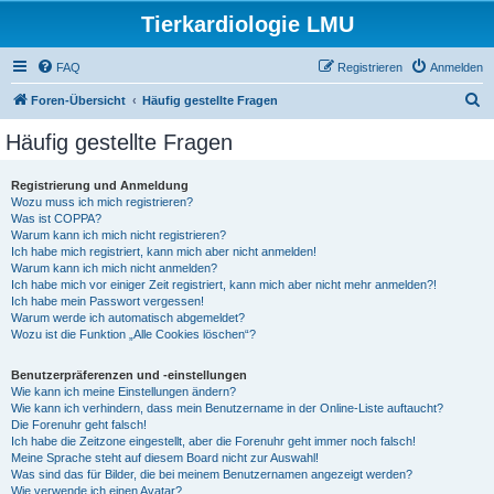
Tierkardiologie LMU
FAQ
Registrieren
Anmelden
S
Foren-Übersicht
Häufig gestellte Fragen
u
Häufig gestellte Fragen
c
h
Registrierung und Anmeldung
Wozu muss ich mich registrieren?
e
Was ist COPPA?
Warum kann ich mich nicht registrieren?
Ich habe mich registriert, kann mich aber nicht anmelden!
Warum kann ich mich nicht anmelden?
Ich habe mich vor einiger Zeit registriert, kann mich aber nicht mehr anmelden?!
Ich habe mein Passwort vergessen!
Warum werde ich automatisch abgemeldet?
Wozu ist die Funktion „Alle Cookies löschen“?
Benutzerpräferenzen und -einstellungen
Wie kann ich meine Einstellungen ändern?
Wie kann ich verhindern, dass mein Benutzername in der Online-Liste auftaucht?
Die Forenuhr geht falsch!
Ich habe die Zeitzone eingestellt, aber die Forenuhr geht immer noch falsch!
Meine Sprache steht auf diesem Board nicht zur Auswahl!
Was sind das für Bilder, die bei meinem Benutzernamen angezeigt werden?
Wie verwende ich einen Avatar?