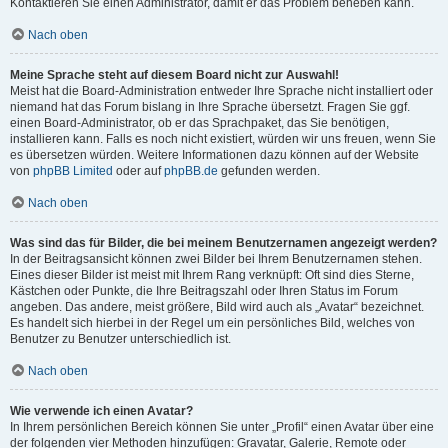
Kontaktieren Sie einen Administrator, damit er das Problem beheben kann.
Nach oben
Meine Sprache steht auf diesem Board nicht zur Auswahl!
Meist hat die Board-Administration entweder Ihre Sprache nicht installiert oder
niemand hat das Forum bislang in Ihre Sprache übersetzt. Fragen Sie ggf.
einen Board-Administrator, ob er das Sprachpaket, das Sie benötigen,
installieren kann. Falls es noch nicht existiert, würden wir uns freuen, wenn Sie
es übersetzen würden. Weitere Informationen dazu können auf der Website
von
phpBB Limited
oder auf
phpBB.de
gefunden werden.
Nach oben
Was sind das für Bilder, die bei meinem Benutzernamen angezeigt werden?
In der Beitragsansicht können zwei Bilder bei Ihrem Benutzernamen stehen.
Eines dieser Bilder ist meist mit Ihrem Rang verknüpft: Oft sind dies Sterne,
Kästchen oder Punkte, die Ihre Beitragszahl oder Ihren Status im Forum
angeben. Das andere, meist größere, Bild wird auch als „Avatar“ bezeichnet.
Es handelt sich hierbei in der Regel um ein persönliches Bild, welches von
Benutzer zu Benutzer unterschiedlich ist.
Nach oben
Wie verwende ich einen Avatar?
In Ihrem persönlichen Bereich können Sie unter „Profil“ einen Avatar über eine
der folgenden vier Methoden hinzufügen: Gravatar, Galerie, Remote oder