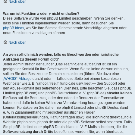
Nach oben
Warum ist Funktion x oder y nicht enthalten?
Diese Software wurde von phpBB Limited geschrieben. Wenn Sie denken,
dass eine Funktion implementiert werden sollte, dann besuchen Sie
phpBB Ideas
, wo Sie Ihre Stimme für bestehende Vorschläge abgeben oder
neue Funktionen vorschlagen können.
Nach oben
An wen soll ich mich wenden, falls es Beschwerden oder juristische
Anfragen zu diesem Forum gibt?
Jeder Administrator, der auf der „Das Team“-Seite aufgeführt ist, ist ein
geeigneter Kontakt für Ihre Beschwerde. Wenn Sie so keine Antwort erhalten,
sollten Sie den Besitzer der Domain kontaktieren (führen Sie dazu eine
„WHOIS“-Abfrage
durch) oder — falls diese Seite bei einem kostenlosen
Webhoster wie z. B. Yahoo!, free.fr, funpic.de usw. liegt — den Support oder
den Abuse-Kontakt des betreffenden Dienstes. Bitte beachten Sie, dass phpBB
Limited (phpBB.com) und phpBB Deutschland e. V. (phpBB.de)
absolut keinen
Einfluss
auf die Benutzung oder den oder die Benutzer der Forensoftware
haben und dafür in keiner Weise zur Verantwortung herangezogen werden
können. Kontaktieren Sie daher nie phpBB Limited oder phpBB Deutschland
e. V. in Zusammenhang mit jeglichen juristischen Fragen
(Unterlassungserklärungen, Haftungsfragen usw.), die
sich nicht direkt
auf die
Website phpbb.com, phpbb.de oder die phpBB-Software selbst beziehen. Falls
Sie phpBB Limited oder phpBB Deutschland e. V. E-Mails schreiben, die die
Softwarenutzung durch Dritte
betreffen, so werden Sie, wenn überhaupt,