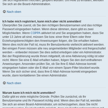
Sie sich registrieren möchten, gesperrt wurden. Um Hilfe zu erhalten, wenden
Sie sich an die Board-Administration.
Nach oben
Ich habe mich registriert, kann mich aber nicht anmelden!
Überprüfen Sie zuerst, ob Sie den richtigen Benutzernamen und das richtige
Passwort eingegeben haben. Wenn diese stimmen, dann gibt es zwei
Möglichkeiten. Wenn
COPPA
aktiviert ist und Sie angegeben haben, dass Sie
unter 13 Jahre alt sind, müssen Sie bzw. einer Ihrer Eltern oder Ihrer
Erziehungsberechtigten den Anweisungen folgen, die Sie erhalten haben.
Wenn dies nicht der Fall ist, muss Ihr Benutzerkonto vielleicht aktiviert werden.
Bei einigen Foren müssen alle neu angemeldeten Mitglieder erst freigeschaltet
werden – entweder müssen Sie dies selbst erledigen oder ein Administrator.
Bei der Registrierung wurde Ihnen mitgeteilt, ob eine Aktivierung nötig ist oder
nicht. Wenn Sie eine E-Mail erhalten haben, folgen Sie den dort enthaltenen
Anweisungen. Ansonsten prüfen Sie, ob Sie Ihre E-Mail-Adresse korrekt
eingegeben haben oder die E-Mail von einem Spam-Filter blockiert wurde.
Wenn Sie sich sicher sind, dass Ihre E-Mail-Adresse korrekt eingegeben
wurde, dann kontaktieren Sie einen Administrator.
Nach oben
Warum kann ich mich nicht anmelden?
Dafür gibt es viele mögliche Gründe. Prüfen Sie zunächst, ob Ihr
Benutzername und Ihr Passwort richtig sind. Wenn dies der Fall ist, wenden
Sie sich an einen Board-Administrator, um sicherzugehen, dass Sie nicht