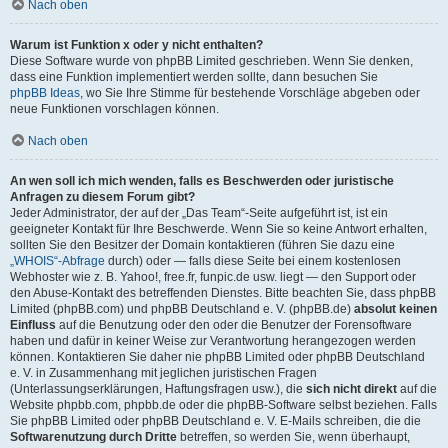
Nach oben
Warum ist Funktion x oder y nicht enthalten?
Diese Software wurde von phpBB Limited geschrieben. Wenn Sie denken,
dass eine Funktion implementiert werden sollte, dann besuchen Sie
phpBB Ideas
, wo Sie Ihre Stimme für bestehende Vorschläge abgeben oder
neue Funktionen vorschlagen können.
Nach oben
An wen soll ich mich wenden, falls es Beschwerden oder juristische
Anfragen zu diesem Forum gibt?
Jeder Administrator, der auf der „Das Team“-Seite aufgeführt ist, ist ein
geeigneter Kontakt für Ihre Beschwerde. Wenn Sie so keine Antwort erhalten,
sollten Sie den Besitzer der Domain kontaktieren (führen Sie dazu eine
„WHOIS“-Abfrage
durch) oder — falls diese Seite bei einem kostenlosen
Webhoster wie z. B. Yahoo!, free.fr, funpic.de usw. liegt — den Support oder
den Abuse-Kontakt des betreffenden Dienstes. Bitte beachten Sie, dass phpBB
Limited (phpBB.com) und phpBB Deutschland e. V. (phpBB.de)
absolut keinen
Einfluss
auf die Benutzung oder den oder die Benutzer der Forensoftware
haben und dafür in keiner Weise zur Verantwortung herangezogen werden
können. Kontaktieren Sie daher nie phpBB Limited oder phpBB Deutschland
e. V. in Zusammenhang mit jeglichen juristischen Fragen
(Unterlassungserklärungen, Haftungsfragen usw.), die
sich nicht direkt
auf die
Website phpbb.com, phpbb.de oder die phpBB-Software selbst beziehen. Falls
Sie phpBB Limited oder phpBB Deutschland e. V. E-Mails schreiben, die die
Softwarenutzung durch Dritte
betreffen, so werden Sie, wenn überhaupt,