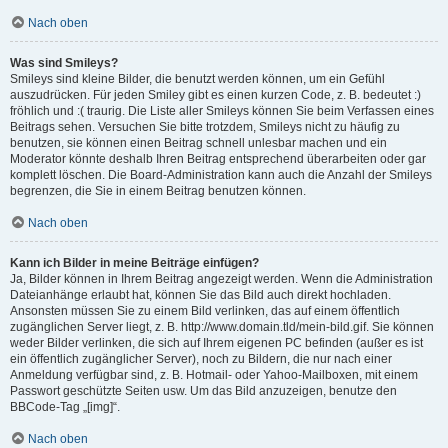
Nach oben
Was sind Smileys?
Smileys sind kleine Bilder, die benutzt werden können, um ein Gefühl
auszudrücken. Für jeden Smiley gibt es einen kurzen Code, z. B. bedeutet :)
fröhlich und :( traurig. Die Liste aller Smileys können Sie beim Verfassen eines
Beitrags sehen. Versuchen Sie bitte trotzdem, Smileys nicht zu häufig zu
benutzen, sie können einen Beitrag schnell unlesbar machen und ein
Moderator könnte deshalb Ihren Beitrag entsprechend überarbeiten oder gar
komplett löschen. Die Board-Administration kann auch die Anzahl der Smileys
begrenzen, die Sie in einem Beitrag benutzen können.
Nach oben
Kann ich Bilder in meine Beiträge einfügen?
Ja, Bilder können in Ihrem Beitrag angezeigt werden. Wenn die Administration
Dateianhänge erlaubt hat, können Sie das Bild auch direkt hochladen.
Ansonsten müssen Sie zu einem Bild verlinken, das auf einem öffentlich
zugänglichen Server liegt, z. B. http://www.domain.tld/mein-bild.gif. Sie können
weder Bilder verlinken, die sich auf Ihrem eigenen PC befinden (außer es ist
ein öffentlich zugänglicher Server), noch zu Bildern, die nur nach einer
Anmeldung verfügbar sind, z. B. Hotmail- oder Yahoo-Mailboxen, mit einem
Passwort geschützte Seiten usw. Um das Bild anzuzeigen, benutze den
BBCode-Tag „[img]“.
Nach oben