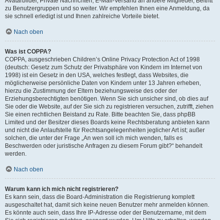
Avatarbilder, Private Nachrichten, E-Mail-Versand an andere Mitglieder, Beitritt
zu Benutzergruppen und so weiter. Wir empfehlen Ihnen eine Anmeldung, da
sie schnell erledigt ist und Ihnen zahlreiche Vorteile bietet.
Nach oben
Was ist COPPA?
COPPA, ausgeschrieben Children’s Online Privacy Protection Act of 1998
(deutsch: Gesetz zum Schutz der Privatsphäre von Kindern im Internet von
1998) ist ein Gesetz in den USA, welches festlegt, dass Websites, die
möglicherweise persönliche Daten von Kindern unter 13 Jahren erheben,
hierzu die Zustimmung der Eltern beziehungsweise des oder der
Erziehungsberechtigten benötigen. Wenn Sie sich unsicher sind, ob dies auf
Sie oder die Website, auf der Sie sich zu registrieren versuchen, zutrifft, ziehen
Sie einen rechtlichen Beistand zu Rate. Bitte beachten Sie, dass phpBB
Limited und der Besitzer dieses Boards keine Rechtsberatung anbieten kann
und nicht die Anlaufstelle für Rechtsangelegenheiten jeglicher Art ist; außer
solchen, die unter der Frage „An wen soll ich mich wenden, falls es
Beschwerden oder juristische Anfragen zu diesem Forum gibt?“ behandelt
werden.
Nach oben
Warum kann ich mich nicht registrieren?
Es kann sein, dass die Board-Administration die Registrierung komplett
ausgeschaltet hat, damit sich keine neuen Benutzer mehr anmelden können.
Es könnte auch sein, dass Ihre IP-Adresse oder der Benutzername, mit dem