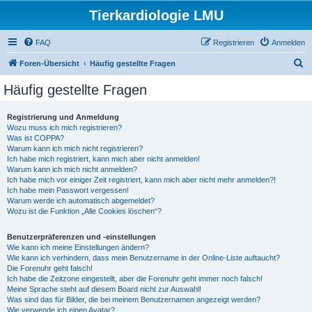
Tierkardiologie LMU
FAQ
Registrieren
Anmelden
S
Foren-Übersicht
Häufig gestellte Fragen
u
Häufig gestellte Fragen
c
h
Registrierung und Anmeldung
Wozu muss ich mich registrieren?
e
Was ist COPPA?
Warum kann ich mich nicht registrieren?
Ich habe mich registriert, kann mich aber nicht anmelden!
Warum kann ich mich nicht anmelden?
Ich habe mich vor einiger Zeit registriert, kann mich aber nicht mehr anmelden?!
Ich habe mein Passwort vergessen!
Warum werde ich automatisch abgemeldet?
Wozu ist die Funktion „Alle Cookies löschen“?
Benutzerpräferenzen und -einstellungen
Wie kann ich meine Einstellungen ändern?
Wie kann ich verhindern, dass mein Benutzername in der Online-Liste auftaucht?
Die Forenuhr geht falsch!
Ich habe die Zeitzone eingestellt, aber die Forenuhr geht immer noch falsch!
Meine Sprache steht auf diesem Board nicht zur Auswahl!
Was sind das für Bilder, die bei meinem Benutzernamen angezeigt werden?
Wie verwende ich einen Avatar?