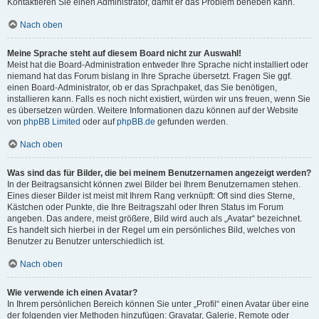
Kontaktieren Sie einen Administrator, damit er das Problem beheben kann.
Nach oben
Meine Sprache steht auf diesem Board nicht zur Auswahl!
Meist hat die Board-Administration entweder Ihre Sprache nicht installiert oder
niemand hat das Forum bislang in Ihre Sprache übersetzt. Fragen Sie ggf.
einen Board-Administrator, ob er das Sprachpaket, das Sie benötigen,
installieren kann. Falls es noch nicht existiert, würden wir uns freuen, wenn Sie
es übersetzen würden. Weitere Informationen dazu können auf der Website
von
phpBB Limited
oder auf
phpBB.de
gefunden werden.
Nach oben
Was sind das für Bilder, die bei meinem Benutzernamen angezeigt werden?
In der Beitragsansicht können zwei Bilder bei Ihrem Benutzernamen stehen.
Eines dieser Bilder ist meist mit Ihrem Rang verknüpft: Oft sind dies Sterne,
Kästchen oder Punkte, die Ihre Beitragszahl oder Ihren Status im Forum
angeben. Das andere, meist größere, Bild wird auch als „Avatar“ bezeichnet.
Es handelt sich hierbei in der Regel um ein persönliches Bild, welches von
Benutzer zu Benutzer unterschiedlich ist.
Nach oben
Wie verwende ich einen Avatar?
In Ihrem persönlichen Bereich können Sie unter „Profil“ einen Avatar über eine
der folgenden vier Methoden hinzufügen: Gravatar, Galerie, Remote oder