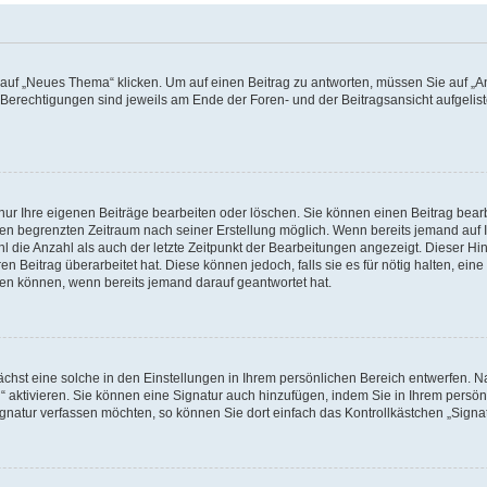
f „Neues Thema“ klicken. Um auf einen Beitrag zu antworten, müssen Sie auf „Ant
e Berechtigungen sind jeweils am Ende der Foren- und der Beitragsansicht aufgeliste
nur Ihre eigenen Beiträge bearbeiten oder löschen. Sie können einen Beitrag bear
nen begrenzten Zeitraum nach seiner Erstellung möglich. Wenn bereits jemand auf Ih
 die Anzahl als auch der letzte Zeitpunkt der Bearbeitungen angezeigt. Dieser Hi
 Beitrag überarbeitet hat. Diese können jedoch, falls sie es für nötig halten, eine 
hen können, wenn bereits jemand darauf geantwortet hat.
hst eine solche in den Einstellungen in Ihrem persönlichen Bereich entwerfen. Na
 aktivieren. Sie können eine Signatur auch hinzufügen, indem Sie in Ihrem persö
gnatur verfassen möchten, so können Sie dort einfach das Kontrollkästchen „Signa