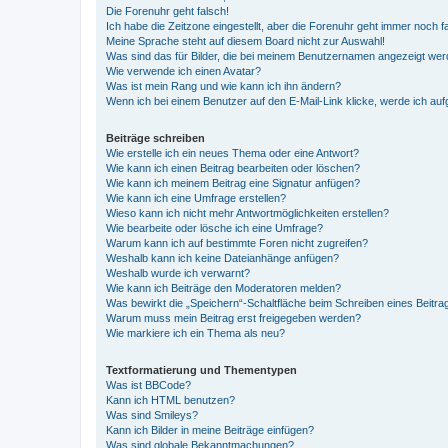
Die Forenuhr geht falsch!
Ich habe die Zeitzone eingestellt, aber die Forenuhr geht immer noch f
Meine Sprache steht auf diesem Board nicht zur Auswahl!
Was sind das für Bilder, die bei meinem Benutzernamen angezeigt we
Wie verwende ich einen Avatar?
Was ist mein Rang und wie kann ich ihn ändern?
Wenn ich bei einem Benutzer auf den E-Mail-Link klicke, werde ich au
Beiträge schreiben
Wie erstelle ich ein neues Thema oder eine Antwort?
Wie kann ich einen Beitrag bearbeiten oder löschen?
Wie kann ich meinem Beitrag eine Signatur anfügen?
Wie kann ich eine Umfrage erstellen?
Wieso kann ich nicht mehr Antwortmöglichkeiten erstellen?
Wie bearbeite oder lösche ich eine Umfrage?
Warum kann ich auf bestimmte Foren nicht zugreifen?
Weshalb kann ich keine Dateianhänge anfügen?
Weshalb wurde ich verwarnt?
Wie kann ich Beiträge den Moderatoren melden?
Was bewirkt die „Speichern“-Schaltfläche beim Schreiben eines Beitra
Warum muss mein Beitrag erst freigegeben werden?
Wie markiere ich ein Thema als neu?
Textformatierung und Thementypen
Was ist BBCode?
Kann ich HTML benutzen?
Was sind Smileys?
Kann ich Bilder in meine Beiträge einfügen?
Was sind globale Bekanntmachungen?