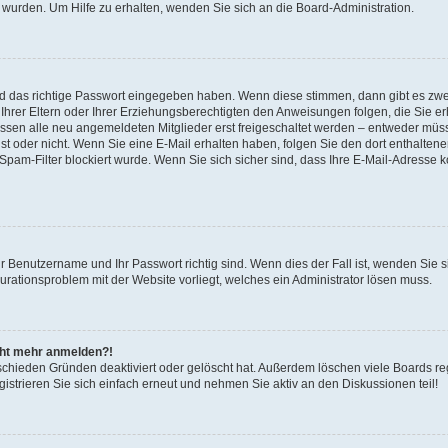
 wurden. Um Hilfe zu erhalten, wenden Sie sich an die Board-Administration.
nd das richtige Passwort eingegeben haben. Wenn diese stimmen, dann gibt es zw
Ihrer Eltern oder Ihrer Erziehungsberechtigten den Anweisungen folgen, die Sie erh
üssen alle neu angemeldeten Mitglieder erst freigeschaltet werden – entweder müsse
 ist oder nicht. Wenn Sie eine E-Mail erhalten haben, folgen Sie den dort enthalte
pam-Filter blockiert wurde. Wenn Sie sich sicher sind, dass Ihre E-Mail-Adresse 
hr Benutzername und Ihr Passwort richtig sind. Wenn dies der Fall ist, wenden Sie
gurationsproblem mit der Website vorliegt, welches ein Administrator lösen muss.
icht mehr anmelden?!
schieden Gründen deaktiviert oder gelöscht hat. Außerdem löschen viele Boards reg
strieren Sie sich einfach erneut und nehmen Sie aktiv an den Diskussionen teil!