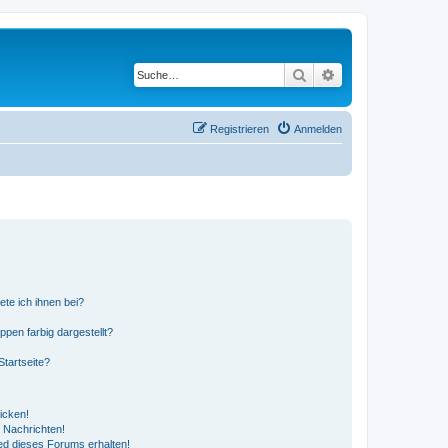
Suche
Erweiterte Suche
Registrieren
Anmelden
ete ich ihnen bei?
en farbig dargestellt?
tartseite?
icken!
 Nachrichten!
ed dieses Forums erhalten!