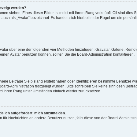
gezeigt werden?
men stehen. Eines dieser Bilder ist meist mit Ihrem Rang verknüpft: Oft sind dies S
auch als „Avatar“ bezeichnet. Es handelt sich hierbei in der Regel um ein persönl
 Avatar über eine der folgenden vier Methoden hinzufügen: Gravatar, Galerie, Rem
inen Avatar benutzen können, sollten Sie die Board-Administration kontaktieren.
iele Beiträge Sie bislang erstellt haben oder identifizieren bestimmte Benutzer
 Board-Administration festgelegt wurden. Bitte schreiben Sie keine sinnlosen Beit
wird Ihren Rang unter Umständen einfach wieder zurücksetzen.
rde ich aufgefordert, mich anzumelden.
ion für Nachrichten an andere Benutzer nutzen, falls diese von der Board-Administ