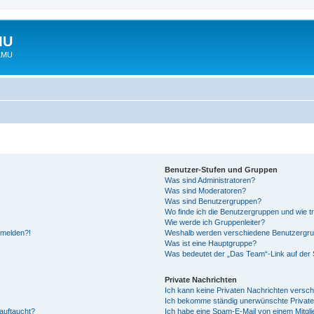
MU
 LMU
Benutzer-Stufen und Gruppen
Was sind Administratoren?
Was sind Moderatoren?
Was sind Benutzergruppen?
Wo finde ich die Benutzergruppen und wie tr
Wie werde ich Gruppenleiter?
anmelden?!
Weshalb werden verschiedene Benutzergrupp
Was ist eine Hauptgruppe?
Was bedeutet der „Das Team“-Link auf der S
Private Nachrichten
Ich kann keine Privaten Nachrichten versch
Ich bekomme ständig unerwünschte Private
auftaucht?
Ich habe eine Spam-E-Mail von einem Mitgli