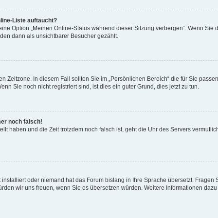
ine-Liste auftaucht?
 eine Option „Meinen Online-Status während dieser Sitzung verbergen“. Wenn Sie d
rden dann als unsichtbarer Besucher gezählt.
n Zeitzone. In diesem Fall sollten Sie im „Persönlichen Bereich“ die für Sie passend
 Sie noch nicht registriert sind, ist dies ein guter Grund, dies jetzt zu tun.
mer noch falsch!
ellt haben und die Zeit trotzdem noch falsch ist, geht die Uhr des Servers vermutlic
 installiert oder niemand hat das Forum bislang in Ihre Sprache übersetzt. Fragen 
t, würden wir uns freuen, wenn Sie es übersetzen würden. Weitere Informationen da