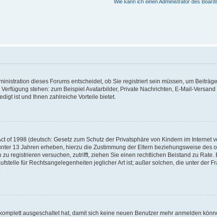
Wie kann ich einen Administrator des Board
nistration dieses Forums entscheidet, ob Sie registriert sein müssen, um Beiträge z
ur Verfügung stehen: zum Beispiel Avatarbilder, Private Nachrichten, E-Mail-Versand
igt ist und Ihnen zahlreiche Vorteile bietet.
t of 1998 (deutsch: Gesetz zum Schutz der Privatsphäre von Kindern im Internet vo
unter 13 Jahren erheben, hierzu die Zustimmung der Eltern beziehungsweise des o
h zu registrieren versuchen, zutrifft, ziehen Sie einen rechtlichen Beistand zu Rat
stelle für Rechtsangelegenheiten jeglicher Art ist; außer solchen, die unter der 
.
 komplett ausgeschaltet hat, damit sich keine neuen Benutzer mehr anmelden könne