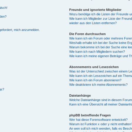
alsch!
Freunde und ignorierte Mitglieder
Wozu benötige ich die Listen der Freunde un
rden?
Wie kann ich Mitglieder zur Liste der Freund
wieder aus den Listen entfernen?
fgefordert, mich anzumelden.
Die Foren durchsuchen
Wie kann ich ein Forum oder mehrere For
Weshalb erhalte ich bei der Suche keine Er
Warum bekomme ich bei der Suche eine lee
Wie kann ich nach Mitgliedern suchen?
Wie kann ich meine eigenen Beiträge und T
Abonnements und Lesezeichen
Was ist der Unterschied zwischen einem L
Wie kann ich ein Lesezeichen auf ein Them
Wie kann ich ein Forum abonnieren?
Wie deaktiviere ich meine Abonnements?
gs?
Dateianhänge
Welche Dateianhänge sind in diesem Forum
Kann ich eine Übersicht all meiner Dateian
phpBB betreffende Fragen
Wer hat diese Forensoftware entwickelt?
Warum ist Funktion x oder y nicht enthalten
An wen soll ich mich wenden, falls es Besc