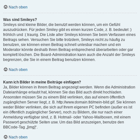
Nach oben
Was sind Smileys?
Smileys sind kleine Bilder, die benutzt werden können, um ein Gefühl
auszudrücken. Für jeden Smiley gibt es einen kurzen Code, z. B. bedeutet :)
fröhlich und :( traurig. Die Liste aller Smileys können Sie beim Verfassen eines
Beitrags sehen. Versuchen Sie bitte trotzdem, Smileys nicht zu häufig zu
benutzen, sie können einen Beitrag schnell unlesbar machen und ein
Moderator könnte deshalb Ihren Beitrag entsprechend überarbeiten oder gar
komplett löschen. Die Board-Administration kann auch die Anzahl der Smileys
begrenzen, die Sie in einem Beitrag benutzen können.
Nach oben
Kann ich Bilder in meine Beiträge einfügen?
Ja, Bilder können in Ihrem Beitrag angezeigt werden. Wenn die Administration
Dateianhänge erlaubt hat, können Sie das Bild auch direkt hochladen.
Ansonsten müssen Sie zu einem Bild verlinken, das auf einem öffentlich
zugänglichen Server liegt, z. B. http://www.domain.tld/mein-bild.gif. Sie können
weder Bilder verlinken, die sich auf Ihrem eigenen PC befinden (außer es ist
ein öffentlich zugänglicher Server), noch zu Bildern, die nur nach einer
Anmeldung verfügbar sind, z. B. Hotmail- oder Yahoo-Mailboxen, mit einem
Passwort geschützte Seiten usw. Um das Bild anzuzeigen, benutze den
BBCode-Tag „[img]“.
Nach oben