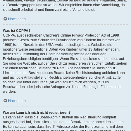
Avatarbilder, Private Nachrichten, E-Mail-Versand an andere Mitglieder, Beitritt
zu Benutzergruppen und so weiter. Wir empfehlen Ihnen eine Anmeldung, da
sie schnell erledigt ist und Ihnen zahlreiche Vorteile bietet.
Nach oben
Was ist COPPA?
COPPA, ausgeschrieben Children’s Online Privacy Protection Act of 1998
(deutsch: Gesetz zum Schutz der Privatsphäre von Kindern im Internet von
1998) ist ein Gesetz in den USA, welches festlegt, dass Websites, die
möglicherweise persönliche Daten von Kindern unter 13 Jahren erheben,
hierzu die Zustimmung der Eltern beziehungsweise des oder der
Erziehungsberechtigten benötigen. Wenn Sie sich unsicher sind, ob dies auf
Sie oder die Website, auf der Sie sich zu registrieren versuchen, zutrifft, ziehen
Sie einen rechtlichen Beistand zu Rate. Bitte beachten Sie, dass phpBB
Limited und der Besitzer dieses Boards keine Rechtsberatung anbieten kann
und nicht die Anlaufstelle für Rechtsangelegenheiten jeglicher Art ist; außer
solchen, die unter der Frage „An wen soll ich mich wenden, falls es
Beschwerden oder juristische Anfragen zu diesem Forum gibt?“ behandelt
werden.
Nach oben
Warum kann ich mich nicht registrieren?
Es kann sein, dass die Board-Administration die Registrierung komplett
ausgeschaltet hat, damit sich keine neuen Benutzer mehr anmelden können.
Es könnte auch sein, dass Ihre IP-Adresse oder der Benutzername, mit dem