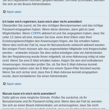
Sie sich registrieren möchten, gesperrt wurden. Um Hilfe zu erhalten, wenden
Sie sich an die Board-Administration.
Nach oben
Ich habe mich registriert, kann mich aber nicht anmelden!
Überprüfen Sie zuerst, ob Sie den richtigen Benutzernamen und das richtige
Passwort eingegeben haben. Wenn diese stimmen, dann gibt es zwei
Möglichkeiten. Wenn
COPPA
aktiviert ist und Sie angegeben haben, dass Sie
unter 13 Jahre alt sind, müssen Sie bzw. einer Ihrer Eltern oder Ihrer
Erziehungsberechtigten den Anweisungen folgen, die Sie erhalten haben.
Wenn dies nicht der Fall ist, muss Ihr Benutzerkonto vielleicht aktiviert werden.
Bei einigen Foren müssen alle neu angemeldeten Mitglieder erst freigeschaltet
werden – entweder müssen Sie dies selbst erledigen oder ein Administrator.
Bei der Registrierung wurde Ihnen mitgeteilt, ob eine Aktivierung nötig ist oder
nicht. Wenn Sie eine E-Mail erhalten haben, folgen Sie den dort enthaltenen
Anweisungen. Ansonsten prüfen Sie, ob Sie Ihre E-Mail-Adresse korrekt
eingegeben haben oder die E-Mail von einem Spam-Filter blockiert wurde.
Wenn Sie sich sicher sind, dass Ihre E-Mail-Adresse korrekt eingegeben
wurde, dann kontaktieren Sie einen Administrator.
Nach oben
Warum kann ich mich nicht anmelden?
Dafür gibt es viele mögliche Gründe. Prüfen Sie zunächst, ob Ihr
Benutzername und Ihr Passwort richtig sind. Wenn dies der Fall ist, wenden
Sie sich an einen Board-Administrator, um sicherzugehen, dass Sie nicht