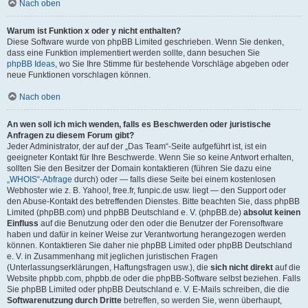
Nach oben
Warum ist Funktion x oder y nicht enthalten?
Diese Software wurde von phpBB Limited geschrieben. Wenn Sie denken,
dass eine Funktion implementiert werden sollte, dann besuchen Sie
phpBB Ideas
, wo Sie Ihre Stimme für bestehende Vorschläge abgeben oder
neue Funktionen vorschlagen können.
Nach oben
An wen soll ich mich wenden, falls es Beschwerden oder juristische
Anfragen zu diesem Forum gibt?
Jeder Administrator, der auf der „Das Team“-Seite aufgeführt ist, ist ein
geeigneter Kontakt für Ihre Beschwerde. Wenn Sie so keine Antwort erhalten,
sollten Sie den Besitzer der Domain kontaktieren (führen Sie dazu eine
„WHOIS“-Abfrage
durch) oder — falls diese Seite bei einem kostenlosen
Webhoster wie z. B. Yahoo!, free.fr, funpic.de usw. liegt — den Support oder
den Abuse-Kontakt des betreffenden Dienstes. Bitte beachten Sie, dass phpBB
Limited (phpBB.com) und phpBB Deutschland e. V. (phpBB.de)
absolut keinen
Einfluss
auf die Benutzung oder den oder die Benutzer der Forensoftware
haben und dafür in keiner Weise zur Verantwortung herangezogen werden
können. Kontaktieren Sie daher nie phpBB Limited oder phpBB Deutschland
e. V. in Zusammenhang mit jeglichen juristischen Fragen
(Unterlassungserklärungen, Haftungsfragen usw.), die
sich nicht direkt
auf die
Website phpbb.com, phpbb.de oder die phpBB-Software selbst beziehen. Falls
Sie phpBB Limited oder phpBB Deutschland e. V. E-Mails schreiben, die die
Softwarenutzung durch Dritte
betreffen, so werden Sie, wenn überhaupt,