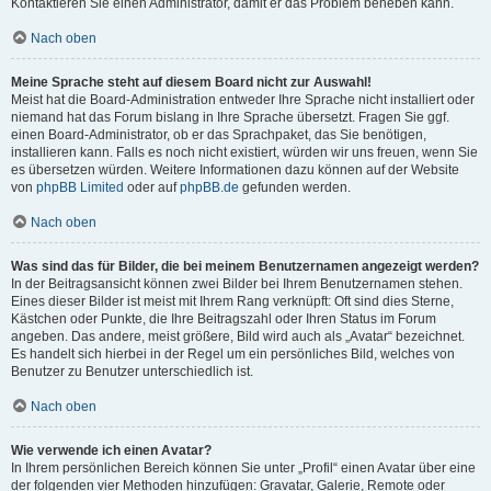
Kontaktieren Sie einen Administrator, damit er das Problem beheben kann.
Nach oben
Meine Sprache steht auf diesem Board nicht zur Auswahl!
Meist hat die Board-Administration entweder Ihre Sprache nicht installiert oder
niemand hat das Forum bislang in Ihre Sprache übersetzt. Fragen Sie ggf.
einen Board-Administrator, ob er das Sprachpaket, das Sie benötigen,
installieren kann. Falls es noch nicht existiert, würden wir uns freuen, wenn Sie
es übersetzen würden. Weitere Informationen dazu können auf der Website
von
phpBB Limited
oder auf
phpBB.de
gefunden werden.
Nach oben
Was sind das für Bilder, die bei meinem Benutzernamen angezeigt werden?
In der Beitragsansicht können zwei Bilder bei Ihrem Benutzernamen stehen.
Eines dieser Bilder ist meist mit Ihrem Rang verknüpft: Oft sind dies Sterne,
Kästchen oder Punkte, die Ihre Beitragszahl oder Ihren Status im Forum
angeben. Das andere, meist größere, Bild wird auch als „Avatar“ bezeichnet.
Es handelt sich hierbei in der Regel um ein persönliches Bild, welches von
Benutzer zu Benutzer unterschiedlich ist.
Nach oben
Wie verwende ich einen Avatar?
In Ihrem persönlichen Bereich können Sie unter „Profil“ einen Avatar über eine
der folgenden vier Methoden hinzufügen: Gravatar, Galerie, Remote oder