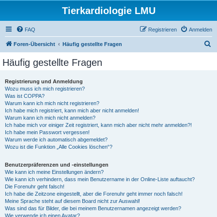
Tierkardiologie LMU
FAQ
Registrieren
Anmelden
S
Foren-Übersicht
Häufig gestellte Fragen
u
Häufig gestellte Fragen
c
h
Registrierung und Anmeldung
Wozu muss ich mich registrieren?
e
Was ist COPPA?
Warum kann ich mich nicht registrieren?
Ich habe mich registriert, kann mich aber nicht anmelden!
Warum kann ich mich nicht anmelden?
Ich habe mich vor einiger Zeit registriert, kann mich aber nicht mehr anmelden?!
Ich habe mein Passwort vergessen!
Warum werde ich automatisch abgemeldet?
Wozu ist die Funktion „Alle Cookies löschen“?
Benutzerpräferenzen und -einstellungen
Wie kann ich meine Einstellungen ändern?
Wie kann ich verhindern, dass mein Benutzername in der Online-Liste auftaucht?
Die Forenuhr geht falsch!
Ich habe die Zeitzone eingestellt, aber die Forenuhr geht immer noch falsch!
Meine Sprache steht auf diesem Board nicht zur Auswahl!
Was sind das für Bilder, die bei meinem Benutzernamen angezeigt werden?
Wie verwende ich einen Avatar?