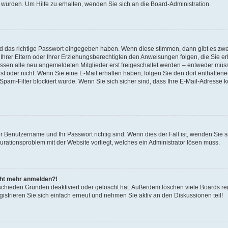
 wurden. Um Hilfe zu erhalten, wenden Sie sich an die Board-Administration.
nd das richtige Passwort eingegeben haben. Wenn diese stimmen, dann gibt es zw
Ihrer Eltern oder Ihrer Erziehungsberechtigten den Anweisungen folgen, die Sie erh
üssen alle neu angemeldeten Mitglieder erst freigeschaltet werden – entweder müsse
 ist oder nicht. Wenn Sie eine E-Mail erhalten haben, folgen Sie den dort enthalte
pam-Filter blockiert wurde. Wenn Sie sich sicher sind, dass Ihre E-Mail-Adresse 
hr Benutzername und Ihr Passwort richtig sind. Wenn dies der Fall ist, wenden Sie
gurationsproblem mit der Website vorliegt, welches ein Administrator lösen muss.
icht mehr anmelden?!
schieden Gründen deaktiviert oder gelöscht hat. Außerdem löschen viele Boards reg
strieren Sie sich einfach erneut und nehmen Sie aktiv an den Diskussionen teil!