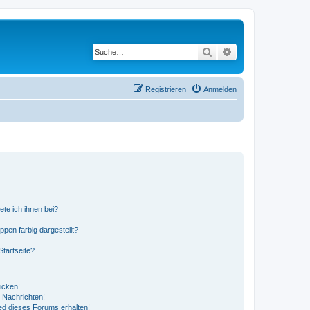
Suche
Erweiterte Suche
Registrieren
Anmelden
ete ich ihnen bei?
en farbig dargestellt?
tartseite?
icken!
 Nachrichten!
ed dieses Forums erhalten!