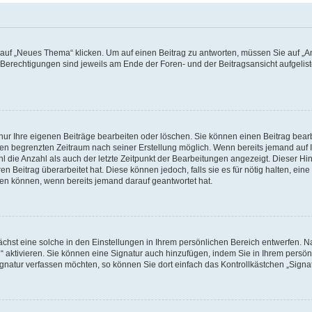
f „Neues Thema“ klicken. Um auf einen Beitrag zu antworten, müssen Sie auf „Ant
e Berechtigungen sind jeweils am Ende der Foren- und der Beitragsansicht aufgeliste
nur Ihre eigenen Beiträge bearbeiten oder löschen. Sie können einen Beitrag bear
nen begrenzten Zeitraum nach seiner Erstellung möglich. Wenn bereits jemand auf Ih
 die Anzahl als auch der letzte Zeitpunkt der Bearbeitungen angezeigt. Dieser Hi
 Beitrag überarbeitet hat. Diese können jedoch, falls sie es für nötig halten, eine 
hen können, wenn bereits jemand darauf geantwortet hat.
hst eine solche in den Einstellungen in Ihrem persönlichen Bereich entwerfen. Na
 aktivieren. Sie können eine Signatur auch hinzufügen, indem Sie in Ihrem persö
gnatur verfassen möchten, so können Sie dort einfach das Kontrollkästchen „Signa