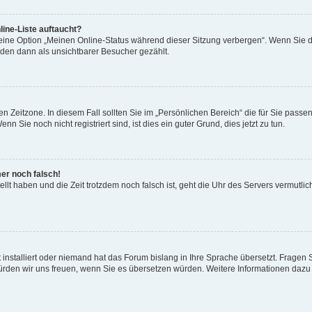
ine-Liste auftaucht?
 eine Option „Meinen Online-Status während dieser Sitzung verbergen“. Wenn Sie d
rden dann als unsichtbarer Besucher gezählt.
n Zeitzone. In diesem Fall sollten Sie im „Persönlichen Bereich“ die für Sie passend
 Sie noch nicht registriert sind, ist dies ein guter Grund, dies jetzt zu tun.
mer noch falsch!
ellt haben und die Zeit trotzdem noch falsch ist, geht die Uhr des Servers vermutlic
 installiert oder niemand hat das Forum bislang in Ihre Sprache übersetzt. Fragen 
t, würden wir uns freuen, wenn Sie es übersetzen würden. Weitere Informationen da