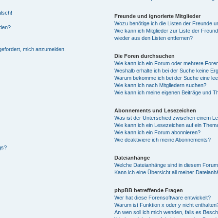
alsch!
Freunde und ignorierte Mitglieder
Wozu benötige ich die Listen der Freunde un
rden?
Wie kann ich Mitglieder zur Liste der Freund
wieder aus den Listen entfernen?
fgefordert, mich anzumelden.
Die Foren durchsuchen
Wie kann ich ein Forum oder mehrere For
Weshalb erhalte ich bei der Suche keine Er
Warum bekomme ich bei der Suche eine lee
Wie kann ich nach Mitgliedern suchen?
Wie kann ich meine eigenen Beiträge und T
Abonnements und Lesezeichen
Was ist der Unterschied zwischen einem L
Wie kann ich ein Lesezeichen auf ein Them
Wie kann ich ein Forum abonnieren?
Wie deaktiviere ich meine Abonnements?
gs?
Dateianhänge
Welche Dateianhänge sind in diesem Forum
Kann ich eine Übersicht all meiner Dateian
phpBB betreffende Fragen
Wer hat diese Forensoftware entwickelt?
Warum ist Funktion x oder y nicht enthalten
An wen soll ich mich wenden, falls es Besc