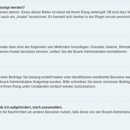
gezeigt werden?
men stehen. Eines dieser Bilder ist meist mit Ihrem Rang verknüpft: Oft sind dies S
auch als „Avatar“ bezeichnet. Es handelt sich hierbei in der Regel um ein persönl
 Avatar über eine der folgenden vier Methoden hinzufügen: Gravatar, Galerie, Rem
inen Avatar benutzen können, sollten Sie die Board-Administration kontaktieren.
iele Beiträge Sie bislang erstellt haben oder identifizieren bestimmte Benutzer
 Board-Administration festgelegt wurden. Bitte schreiben Sie keine sinnlosen Beit
wird Ihren Rang unter Umständen einfach wieder zurücksetzen.
rde ich aufgefordert, mich anzumelden.
ion für Nachrichten an andere Benutzer nutzen, falls diese von der Board-Administ