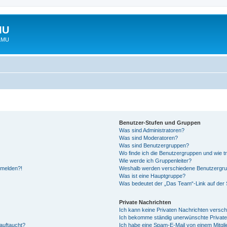
MU
 LMU
Benutzer-Stufen und Gruppen
Was sind Administratoren?
Was sind Moderatoren?
Was sind Benutzergruppen?
Wo finde ich die Benutzergruppen und wie tr
Wie werde ich Gruppenleiter?
anmelden?!
Weshalb werden verschiedene Benutzergrupp
Was ist eine Hauptgruppe?
Was bedeutet der „Das Team“-Link auf der S
Private Nachrichten
Ich kann keine Privaten Nachrichten versch
Ich bekomme ständig unerwünschte Private
auftaucht?
Ich habe eine Spam-E-Mail von einem Mitgli