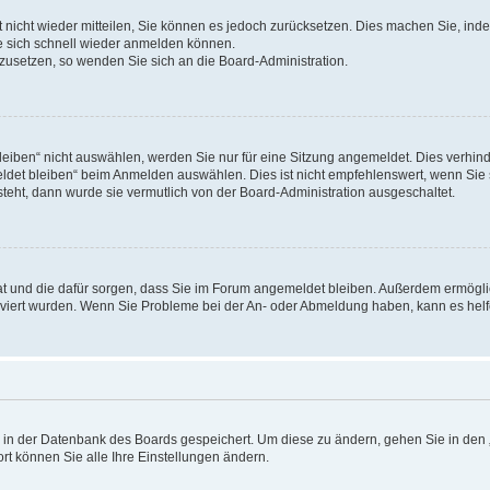
rt nicht wieder mitteilen, Sie können es jedoch zurücksetzen. Dies machen Sie, in
e sich schnell wieder anmelden können.
ckzusetzen, so wenden Sie sich an die Board-Administration.
ben“ nicht auswählen, werden Sie nur für eine Sitzung angemeldet. Dies verhinde
et bleiben“ beim Anmelden auswählen. Dies ist nicht empfehlenswert, wenn Sie s
steht, dann wurde sie vermutlich von der Board-Administration ausgeschaltet.
 hat und die dafür sorgen, dass Sie im Forum angemeldet bleiben. Außerdem ermögl
ktiviert wurden. Wenn Sie Probleme bei der An- oder Abmeldung haben, kann es hel
en in der Datenbank des Boards gespeichert. Um diese zu ändern, gehen Sie in den 
rt können Sie alle Ihre Einstellungen ändern.