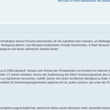
Wie kann ich einen Administrator des Board
nistration dieses Forums entscheidet, ob Sie registriert sein müssen, um Beiträge z
ur Verfügung stehen: zum Beispiel Avatarbilder, Private Nachrichten, E-Mail-Versand
igt ist und Ihnen zahlreiche Vorteile bietet.
t of 1998 (deutsch: Gesetz zum Schutz der Privatsphäre von Kindern im Internet vo
unter 13 Jahren erheben, hierzu die Zustimmung der Eltern beziehungsweise des o
h zu registrieren versuchen, zutrifft, ziehen Sie einen rechtlichen Beistand zu Rat
stelle für Rechtsangelegenheiten jeglicher Art ist; außer solchen, die unter der 
.
 komplett ausgeschaltet hat, damit sich keine neuen Benutzer mehr anmelden könne