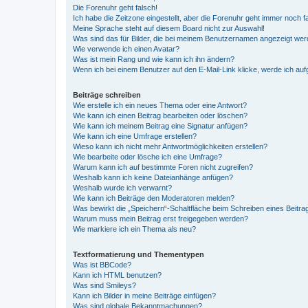
Die Forenuhr geht falsch!
Ich habe die Zeitzone eingestellt, aber die Forenuhr geht immer noch f
Meine Sprache steht auf diesem Board nicht zur Auswahl!
Was sind das für Bilder, die bei meinem Benutzernamen angezeigt we
Wie verwende ich einen Avatar?
Was ist mein Rang und wie kann ich ihn ändern?
Wenn ich bei einem Benutzer auf den E-Mail-Link klicke, werde ich au
Beiträge schreiben
Wie erstelle ich ein neues Thema oder eine Antwort?
Wie kann ich einen Beitrag bearbeiten oder löschen?
Wie kann ich meinem Beitrag eine Signatur anfügen?
Wie kann ich eine Umfrage erstellen?
Wieso kann ich nicht mehr Antwortmöglichkeiten erstellen?
Wie bearbeite oder lösche ich eine Umfrage?
Warum kann ich auf bestimmte Foren nicht zugreifen?
Weshalb kann ich keine Dateianhänge anfügen?
Weshalb wurde ich verwarnt?
Wie kann ich Beiträge den Moderatoren melden?
Was bewirkt die „Speichern“-Schaltfläche beim Schreiben eines Beitra
Warum muss mein Beitrag erst freigegeben werden?
Wie markiere ich ein Thema als neu?
Textformatierung und Thementypen
Was ist BBCode?
Kann ich HTML benutzen?
Was sind Smileys?
Kann ich Bilder in meine Beiträge einfügen?
Was sind globale Bekanntmachungen?