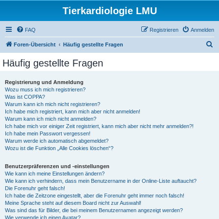
Tierkardiologie LMU
FAQ
Registrieren
Anmelden
S
Foren-Übersicht
Häufig gestellte Fragen
u
Häufig gestellte Fragen
c
h
Registrierung und Anmeldung
Wozu muss ich mich registrieren?
e
Was ist COPPA?
Warum kann ich mich nicht registrieren?
Ich habe mich registriert, kann mich aber nicht anmelden!
Warum kann ich mich nicht anmelden?
Ich habe mich vor einiger Zeit registriert, kann mich aber nicht mehr anmelden?!
Ich habe mein Passwort vergessen!
Warum werde ich automatisch abgemeldet?
Wozu ist die Funktion „Alle Cookies löschen“?
Benutzerpräferenzen und -einstellungen
Wie kann ich meine Einstellungen ändern?
Wie kann ich verhindern, dass mein Benutzername in der Online-Liste auftaucht?
Die Forenuhr geht falsch!
Ich habe die Zeitzone eingestellt, aber die Forenuhr geht immer noch falsch!
Meine Sprache steht auf diesem Board nicht zur Auswahl!
Was sind das für Bilder, die bei meinem Benutzernamen angezeigt werden?
Wie verwende ich einen Avatar?