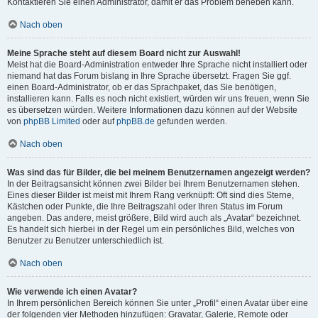
Kontaktieren Sie einen Administrator, damit er das Problem beheben kann.
Nach oben
Meine Sprache steht auf diesem Board nicht zur Auswahl!
Meist hat die Board-Administration entweder Ihre Sprache nicht installiert oder
niemand hat das Forum bislang in Ihre Sprache übersetzt. Fragen Sie ggf.
einen Board-Administrator, ob er das Sprachpaket, das Sie benötigen,
installieren kann. Falls es noch nicht existiert, würden wir uns freuen, wenn Sie
es übersetzen würden. Weitere Informationen dazu können auf der Website
von
phpBB Limited
oder auf
phpBB.de
gefunden werden.
Nach oben
Was sind das für Bilder, die bei meinem Benutzernamen angezeigt werden?
In der Beitragsansicht können zwei Bilder bei Ihrem Benutzernamen stehen.
Eines dieser Bilder ist meist mit Ihrem Rang verknüpft: Oft sind dies Sterne,
Kästchen oder Punkte, die Ihre Beitragszahl oder Ihren Status im Forum
angeben. Das andere, meist größere, Bild wird auch als „Avatar“ bezeichnet.
Es handelt sich hierbei in der Regel um ein persönliches Bild, welches von
Benutzer zu Benutzer unterschiedlich ist.
Nach oben
Wie verwende ich einen Avatar?
In Ihrem persönlichen Bereich können Sie unter „Profil“ einen Avatar über eine
der folgenden vier Methoden hinzufügen: Gravatar, Galerie, Remote oder