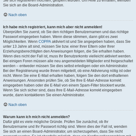
Sie sich registrieren möchten, gesperrt wurden. Um Hilfe zu erhalten, wenden
Sie sich an die Board-Administration.
Nach oben
Ich habe mich registriert, kann mich aber nicht anmelden!
Überprüfen Sie zuerst, ob Sie den richtigen Benutzernamen und das richtige
Passwort eingegeben haben. Wenn diese stimmen, dann gibt es zwei
Möglichkeiten. Wenn
COPPA
aktiviert ist und Sie angegeben haben, dass Sie
unter 13 Jahre alt sind, müssen Sie bzw. einer Ihrer Eltern oder Ihrer
Erziehungsberechtigten den Anweisungen folgen, die Sie erhalten haben.
Wenn dies nicht der Fall ist, muss Ihr Benutzerkonto vielleicht aktiviert werden.
Bei einigen Foren müssen alle neu angemeldeten Mitglieder erst freigeschaltet
werden – entweder müssen Sie dies selbst erledigen oder ein Administrator.
Bei der Registrierung wurde Ihnen mitgeteilt, ob eine Aktivierung nötig ist oder
nicht. Wenn Sie eine E-Mail erhalten haben, folgen Sie den dort enthaltenen
Anweisungen. Ansonsten prüfen Sie, ob Sie Ihre E-Mail-Adresse korrekt
eingegeben haben oder die E-Mail von einem Spam-Filter blockiert wurde.
Wenn Sie sich sicher sind, dass Ihre E-Mail-Adresse korrekt eingegeben
wurde, dann kontaktieren Sie einen Administrator.
Nach oben
Warum kann ich mich nicht anmelden?
Dafür gibt es viele mögliche Gründe. Prüfen Sie zunächst, ob Ihr
Benutzername und Ihr Passwort richtig sind. Wenn dies der Fall ist, wenden
Sie sich an einen Board-Administrator, um sicherzugehen, dass Sie nicht