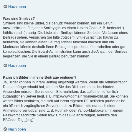
Nach oben
Was sind Smileys?
Smileys sind kleine Bilder, die benutzt werden können, um ein Gefühl
auszudrücken. Für jeden Smiley gibt es einen kurzen Code, z. B. bedeutet :)
fröhlich und :( traurig. Die Liste aller Smileys können Sie beim Verfassen eines
Beitrags sehen. Versuchen Sie bitte trotzdem, Smileys nicht zu häufig zu
benutzen, sie können einen Beitrag schnell unlesbar machen und ein
Moderator könnte deshalb Ihren Beitrag entsprechend überarbeiten oder gar
komplett löschen. Die Board-Administration kann auch die Anzahl der Smileys
begrenzen, die Sie in einem Beitrag benutzen können.
Nach oben
Kann ich Bilder in meine Beiträge einfügen?
Ja, Bilder können in Ihrem Beitrag angezeigt werden. Wenn die Administration
Dateianhänge erlaubt hat, können Sie das Bild auch direkt hochladen.
Ansonsten müssen Sie zu einem Bild verlinken, das auf einem öffentlich
zugänglichen Server liegt, z. B. http://www.domain.tld/mein-bild.gif. Sie können
weder Bilder verlinken, die sich auf Ihrem eigenen PC befinden (außer es ist
ein öffentlich zugänglicher Server), noch zu Bildern, die nur nach einer
Anmeldung verfügbar sind, z. B. Hotmail- oder Yahoo-Mailboxen, mit einem
Passwort geschützte Seiten usw. Um das Bild anzuzeigen, benutze den
BBCode-Tag „[img]“.
Nach oben