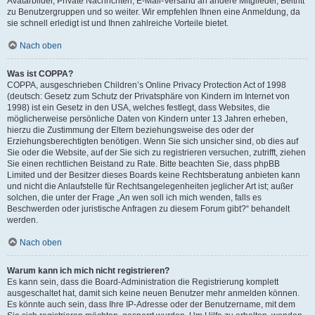
Avatarbilder, Private Nachrichten, E-Mail-Versand an andere Mitglieder, Beitritt
zu Benutzergruppen und so weiter. Wir empfehlen Ihnen eine Anmeldung, da
sie schnell erledigt ist und Ihnen zahlreiche Vorteile bietet.
Nach oben
Was ist COPPA?
COPPA, ausgeschrieben Children’s Online Privacy Protection Act of 1998
(deutsch: Gesetz zum Schutz der Privatsphäre von Kindern im Internet von
1998) ist ein Gesetz in den USA, welches festlegt, dass Websites, die
möglicherweise persönliche Daten von Kindern unter 13 Jahren erheben,
hierzu die Zustimmung der Eltern beziehungsweise des oder der
Erziehungsberechtigten benötigen. Wenn Sie sich unsicher sind, ob dies auf
Sie oder die Website, auf der Sie sich zu registrieren versuchen, zutrifft, ziehen
Sie einen rechtlichen Beistand zu Rate. Bitte beachten Sie, dass phpBB
Limited und der Besitzer dieses Boards keine Rechtsberatung anbieten kann
und nicht die Anlaufstelle für Rechtsangelegenheiten jeglicher Art ist; außer
solchen, die unter der Frage „An wen soll ich mich wenden, falls es
Beschwerden oder juristische Anfragen zu diesem Forum gibt?“ behandelt
werden.
Nach oben
Warum kann ich mich nicht registrieren?
Es kann sein, dass die Board-Administration die Registrierung komplett
ausgeschaltet hat, damit sich keine neuen Benutzer mehr anmelden können.
Es könnte auch sein, dass Ihre IP-Adresse oder der Benutzername, mit dem