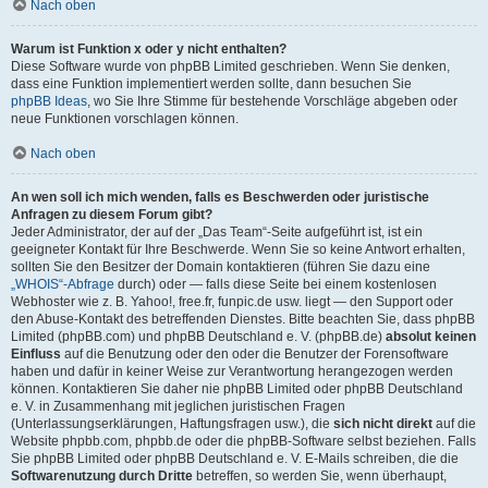
Nach oben
Warum ist Funktion x oder y nicht enthalten?
Diese Software wurde von phpBB Limited geschrieben. Wenn Sie denken,
dass eine Funktion implementiert werden sollte, dann besuchen Sie
phpBB Ideas
, wo Sie Ihre Stimme für bestehende Vorschläge abgeben oder
neue Funktionen vorschlagen können.
Nach oben
An wen soll ich mich wenden, falls es Beschwerden oder juristische
Anfragen zu diesem Forum gibt?
Jeder Administrator, der auf der „Das Team“-Seite aufgeführt ist, ist ein
geeigneter Kontakt für Ihre Beschwerde. Wenn Sie so keine Antwort erhalten,
sollten Sie den Besitzer der Domain kontaktieren (führen Sie dazu eine
„WHOIS“-Abfrage
durch) oder — falls diese Seite bei einem kostenlosen
Webhoster wie z. B. Yahoo!, free.fr, funpic.de usw. liegt — den Support oder
den Abuse-Kontakt des betreffenden Dienstes. Bitte beachten Sie, dass phpBB
Limited (phpBB.com) und phpBB Deutschland e. V. (phpBB.de)
absolut keinen
Einfluss
auf die Benutzung oder den oder die Benutzer der Forensoftware
haben und dafür in keiner Weise zur Verantwortung herangezogen werden
können. Kontaktieren Sie daher nie phpBB Limited oder phpBB Deutschland
e. V. in Zusammenhang mit jeglichen juristischen Fragen
(Unterlassungserklärungen, Haftungsfragen usw.), die
sich nicht direkt
auf die
Website phpbb.com, phpbb.de oder die phpBB-Software selbst beziehen. Falls
Sie phpBB Limited oder phpBB Deutschland e. V. E-Mails schreiben, die die
Softwarenutzung durch Dritte
betreffen, so werden Sie, wenn überhaupt,