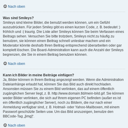
Nach oben
Was sind Smileys?
Smileys sind kleine Bilder, die benutzt werden können, um ein Gefühl
auszudrücken. Für jeden Smiley gibt es einen kurzen Code, z. B. bedeutet :)
fröhlich und :( traurig. Die Liste aller Smileys können Sie beim Verfassen eines
Beitrags sehen. Versuchen Sie bitte trotzdem, Smileys nicht zu häufig zu
benutzen, sie können einen Beitrag schnell unlesbar machen und ein
Moderator könnte deshalb Ihren Beitrag entsprechend überarbeiten oder gar
komplett löschen. Die Board-Administration kann auch die Anzahl der Smileys
begrenzen, die Sie in einem Beitrag benutzen können.
Nach oben
Kann ich Bilder in meine Beiträge einfügen?
Ja, Bilder können in Ihrem Beitrag angezeigt werden. Wenn die Administration
Dateianhänge erlaubt hat, können Sie das Bild auch direkt hochladen.
Ansonsten müssen Sie zu einem Bild verlinken, das auf einem öffentlich
zugänglichen Server liegt, z. B. http://www.domain.tld/mein-bild.gif. Sie können
weder Bilder verlinken, die sich auf Ihrem eigenen PC befinden (außer es ist
ein öffentlich zugänglicher Server), noch zu Bildern, die nur nach einer
Anmeldung verfügbar sind, z. B. Hotmail- oder Yahoo-Mailboxen, mit einem
Passwort geschützte Seiten usw. Um das Bild anzuzeigen, benutze den
BBCode-Tag „[img]“.
Nach oben