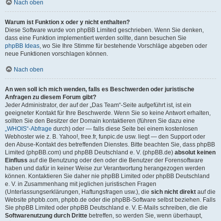
Nach oben
Warum ist Funktion x oder y nicht enthalten?
Diese Software wurde von phpBB Limited geschrieben. Wenn Sie denken,
dass eine Funktion implementiert werden sollte, dann besuchen Sie
phpBB Ideas
, wo Sie Ihre Stimme für bestehende Vorschläge abgeben oder
neue Funktionen vorschlagen können.
Nach oben
An wen soll ich mich wenden, falls es Beschwerden oder juristische
Anfragen zu diesem Forum gibt?
Jeder Administrator, der auf der „Das Team“-Seite aufgeführt ist, ist ein
geeigneter Kontakt für Ihre Beschwerde. Wenn Sie so keine Antwort erhalten,
sollten Sie den Besitzer der Domain kontaktieren (führen Sie dazu eine
„WHOIS“-Abfrage
durch) oder — falls diese Seite bei einem kostenlosen
Webhoster wie z. B. Yahoo!, free.fr, funpic.de usw. liegt — den Support oder
den Abuse-Kontakt des betreffenden Dienstes. Bitte beachten Sie, dass phpBB
Limited (phpBB.com) und phpBB Deutschland e. V. (phpBB.de)
absolut keinen
Einfluss
auf die Benutzung oder den oder die Benutzer der Forensoftware
haben und dafür in keiner Weise zur Verantwortung herangezogen werden
können. Kontaktieren Sie daher nie phpBB Limited oder phpBB Deutschland
e. V. in Zusammenhang mit jeglichen juristischen Fragen
(Unterlassungserklärungen, Haftungsfragen usw.), die
sich nicht direkt
auf die
Website phpbb.com, phpbb.de oder die phpBB-Software selbst beziehen. Falls
Sie phpBB Limited oder phpBB Deutschland e. V. E-Mails schreiben, die die
Softwarenutzung durch Dritte
betreffen, so werden Sie, wenn überhaupt,