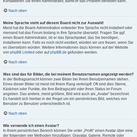
Kontaktieren Sie einen Administrator, damit er das Problem beheben kann.
Nach oben
Meine Sprache steht auf diesem Board nicht zur Auswahl!
Meist hat die Board-Administration entweder Ihre Sprache nicht installiert oder
niemand hat das Forum bislang in Ihre Sprache übersetzt. Fragen Sie ggf.
einen Board-Administrator, ob er das Sprachpaket, das Sie benötigen,
installieren kann. Falls es noch nicht existiert, würden wir uns freuen, wenn Sie
es übersetzen würden. Weitere Informationen dazu können auf der Website
von
phpBB Limited
oder auf
phpBB.de
gefunden werden.
Nach oben
Was sind das für Bilder, die bei meinem Benutzernamen angezeigt werden?
In der Beitragsansicht können zwei Bilder bei Ihrem Benutzernamen stehen.
Eines dieser Bilder ist meist mit Ihrem Rang verknüpft: Oft sind dies Sterne,
Kästchen oder Punkte, die Ihre Beitragszahl oder Ihren Status im Forum
angeben. Das andere, meist größere, Bild wird auch als „Avatar“ bezeichnet.
Es handelt sich hierbei in der Regel um ein persönliches Bild, welches von
Benutzer zu Benutzer unterschiedlich ist.
Nach oben
Wie verwende ich einen Avatar?
In Ihrem persönlichen Bereich können Sie unter „Profil“ einen Avatar über eine
der folgenden vier Methoden hinzufügen: Gravatar, Galerie, Remote oder