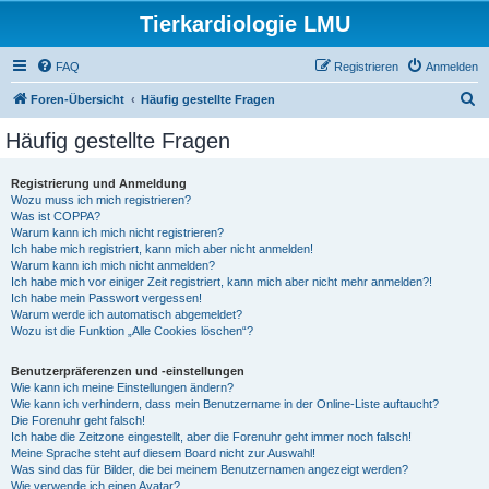
Tierkardiologie LMU
FAQ
Registrieren
Anmelden
S
Foren-Übersicht
Häufig gestellte Fragen
u
Häufig gestellte Fragen
c
h
Registrierung und Anmeldung
Wozu muss ich mich registrieren?
e
Was ist COPPA?
Warum kann ich mich nicht registrieren?
Ich habe mich registriert, kann mich aber nicht anmelden!
Warum kann ich mich nicht anmelden?
Ich habe mich vor einiger Zeit registriert, kann mich aber nicht mehr anmelden?!
Ich habe mein Passwort vergessen!
Warum werde ich automatisch abgemeldet?
Wozu ist die Funktion „Alle Cookies löschen“?
Benutzerpräferenzen und -einstellungen
Wie kann ich meine Einstellungen ändern?
Wie kann ich verhindern, dass mein Benutzername in der Online-Liste auftaucht?
Die Forenuhr geht falsch!
Ich habe die Zeitzone eingestellt, aber die Forenuhr geht immer noch falsch!
Meine Sprache steht auf diesem Board nicht zur Auswahl!
Was sind das für Bilder, die bei meinem Benutzernamen angezeigt werden?
Wie verwende ich einen Avatar?