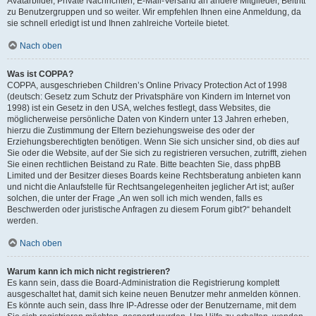
Avatarbilder, Private Nachrichten, E-Mail-Versand an andere Mitglieder, Beitritt
zu Benutzergruppen und so weiter. Wir empfehlen Ihnen eine Anmeldung, da
sie schnell erledigt ist und Ihnen zahlreiche Vorteile bietet.
Nach oben
Was ist COPPA?
COPPA, ausgeschrieben Children’s Online Privacy Protection Act of 1998
(deutsch: Gesetz zum Schutz der Privatsphäre von Kindern im Internet von
1998) ist ein Gesetz in den USA, welches festlegt, dass Websites, die
möglicherweise persönliche Daten von Kindern unter 13 Jahren erheben,
hierzu die Zustimmung der Eltern beziehungsweise des oder der
Erziehungsberechtigten benötigen. Wenn Sie sich unsicher sind, ob dies auf
Sie oder die Website, auf der Sie sich zu registrieren versuchen, zutrifft, ziehen
Sie einen rechtlichen Beistand zu Rate. Bitte beachten Sie, dass phpBB
Limited und der Besitzer dieses Boards keine Rechtsberatung anbieten kann
und nicht die Anlaufstelle für Rechtsangelegenheiten jeglicher Art ist; außer
solchen, die unter der Frage „An wen soll ich mich wenden, falls es
Beschwerden oder juristische Anfragen zu diesem Forum gibt?“ behandelt
werden.
Nach oben
Warum kann ich mich nicht registrieren?
Es kann sein, dass die Board-Administration die Registrierung komplett
ausgeschaltet hat, damit sich keine neuen Benutzer mehr anmelden können.
Es könnte auch sein, dass Ihre IP-Adresse oder der Benutzername, mit dem