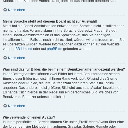
Kontaktieren Sie einen Administrator, damit er das Problem beheben kann.
Nach oben
Meine Sprache steht auf diesem Board nicht zur Auswahl!
Meist hat die Board-Administration entweder Ihre Sprache nicht installiert oder
niemand hat das Forum bislang in Ihre Sprache übersetzt. Fragen Sie ggf.
einen Board-Administrator, ob er das Sprachpaket, das Sie benötigen,
installieren kann. Falls es noch nicht existiert, würden wir uns freuen, wenn Sie
es übersetzen würden. Weitere Informationen dazu können auf der Website
von
phpBB Limited
oder auf
phpBB.de
gefunden werden.
Nach oben
Was sind das für Bilder, die bei meinem Benutzernamen angezeigt werden?
In der Beitragsansicht können zwei Bilder bei Ihrem Benutzernamen stehen.
Eines dieser Bilder ist meist mit Ihrem Rang verknüpft: Oft sind dies Sterne,
Kästchen oder Punkte, die Ihre Beitragszahl oder Ihren Status im Forum
angeben. Das andere, meist größere, Bild wird auch als „Avatar“ bezeichnet.
Es handelt sich hierbei in der Regel um ein persönliches Bild, welches von
Benutzer zu Benutzer unterschiedlich ist.
Nach oben
Wie verwende ich einen Avatar?
In Ihrem persönlichen Bereich können Sie unter „Profil“ einen Avatar über eine
der folgenden vier Methoden hinzufügen: Gravatar, Galerie, Remote oder