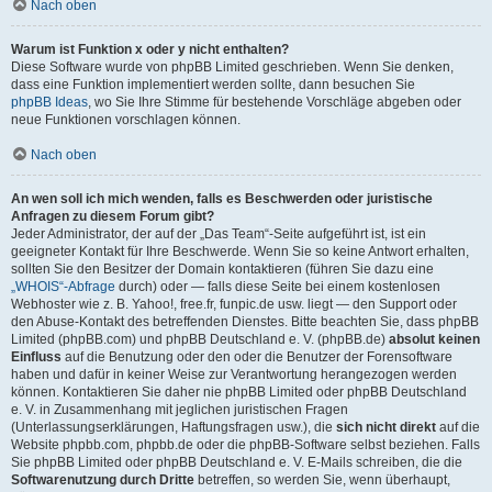
Nach oben
Warum ist Funktion x oder y nicht enthalten?
Diese Software wurde von phpBB Limited geschrieben. Wenn Sie denken,
dass eine Funktion implementiert werden sollte, dann besuchen Sie
phpBB Ideas
, wo Sie Ihre Stimme für bestehende Vorschläge abgeben oder
neue Funktionen vorschlagen können.
Nach oben
An wen soll ich mich wenden, falls es Beschwerden oder juristische
Anfragen zu diesem Forum gibt?
Jeder Administrator, der auf der „Das Team“-Seite aufgeführt ist, ist ein
geeigneter Kontakt für Ihre Beschwerde. Wenn Sie so keine Antwort erhalten,
sollten Sie den Besitzer der Domain kontaktieren (führen Sie dazu eine
„WHOIS“-Abfrage
durch) oder — falls diese Seite bei einem kostenlosen
Webhoster wie z. B. Yahoo!, free.fr, funpic.de usw. liegt — den Support oder
den Abuse-Kontakt des betreffenden Dienstes. Bitte beachten Sie, dass phpBB
Limited (phpBB.com) und phpBB Deutschland e. V. (phpBB.de)
absolut keinen
Einfluss
auf die Benutzung oder den oder die Benutzer der Forensoftware
haben und dafür in keiner Weise zur Verantwortung herangezogen werden
können. Kontaktieren Sie daher nie phpBB Limited oder phpBB Deutschland
e. V. in Zusammenhang mit jeglichen juristischen Fragen
(Unterlassungserklärungen, Haftungsfragen usw.), die
sich nicht direkt
auf die
Website phpbb.com, phpbb.de oder die phpBB-Software selbst beziehen. Falls
Sie phpBB Limited oder phpBB Deutschland e. V. E-Mails schreiben, die die
Softwarenutzung durch Dritte
betreffen, so werden Sie, wenn überhaupt,