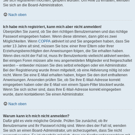
Sie sich registrieren möchten, gesperrt wurden. Um Hilfe zu erhalten, wenden
Sie sich an die Board-Administration.
Nach oben
Ich habe mich registriert, kann mich aber nicht anmelden!
Überprüfen Sie zuerst, ob Sie den richtigen Benutzernamen und das richtige
Passwort eingegeben haben. Wenn diese stimmen, dann gibt es zwei
Möglichkeiten. Wenn
COPPA
aktiviert ist und Sie angegeben haben, dass Sie
unter 13 Jahre alt sind, müssen Sie bzw. einer Ihrer Eltern oder Ihrer
Erziehungsberechtigten den Anweisungen folgen, die Sie erhalten haben.
Wenn dies nicht der Fall ist, muss Ihr Benutzerkonto vielleicht aktiviert werden.
Bei einigen Foren müssen alle neu angemeldeten Mitglieder erst freigeschaltet
werden – entweder müssen Sie dies selbst erledigen oder ein Administrator.
Bei der Registrierung wurde Ihnen mitgeteilt, ob eine Aktivierung nötig ist oder
nicht. Wenn Sie eine E-Mail erhalten haben, folgen Sie den dort enthaltenen
Anweisungen. Ansonsten prüfen Sie, ob Sie Ihre E-Mail-Adresse korrekt
eingegeben haben oder die E-Mail von einem Spam-Filter blockiert wurde.
Wenn Sie sich sicher sind, dass Ihre E-Mail-Adresse korrekt eingegeben
wurde, dann kontaktieren Sie einen Administrator.
Nach oben
Warum kann ich mich nicht anmelden?
Dafür gibt es viele mögliche Gründe. Prüfen Sie zunächst, ob Ihr
Benutzername und Ihr Passwort richtig sind. Wenn dies der Fall ist, wenden
Sie sich an einen Board-Administrator, um sicherzugehen, dass Sie nicht