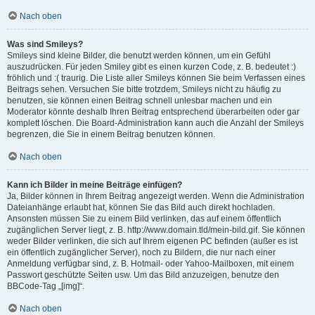
Nach oben
Was sind Smileys?
Smileys sind kleine Bilder, die benutzt werden können, um ein Gefühl
auszudrücken. Für jeden Smiley gibt es einen kurzen Code, z. B. bedeutet :)
fröhlich und :( traurig. Die Liste aller Smileys können Sie beim Verfassen eines
Beitrags sehen. Versuchen Sie bitte trotzdem, Smileys nicht zu häufig zu
benutzen, sie können einen Beitrag schnell unlesbar machen und ein
Moderator könnte deshalb Ihren Beitrag entsprechend überarbeiten oder gar
komplett löschen. Die Board-Administration kann auch die Anzahl der Smileys
begrenzen, die Sie in einem Beitrag benutzen können.
Nach oben
Kann ich Bilder in meine Beiträge einfügen?
Ja, Bilder können in Ihrem Beitrag angezeigt werden. Wenn die Administration
Dateianhänge erlaubt hat, können Sie das Bild auch direkt hochladen.
Ansonsten müssen Sie zu einem Bild verlinken, das auf einem öffentlich
zugänglichen Server liegt, z. B. http://www.domain.tld/mein-bild.gif. Sie können
weder Bilder verlinken, die sich auf Ihrem eigenen PC befinden (außer es ist
ein öffentlich zugänglicher Server), noch zu Bildern, die nur nach einer
Anmeldung verfügbar sind, z. B. Hotmail- oder Yahoo-Mailboxen, mit einem
Passwort geschützte Seiten usw. Um das Bild anzuzeigen, benutze den
BBCode-Tag „[img]“.
Nach oben