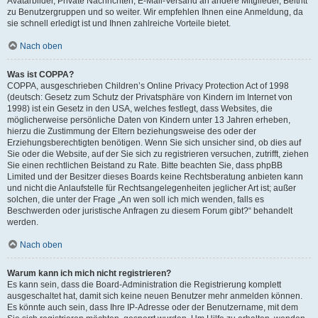
Avatarbilder, Private Nachrichten, E-Mail-Versand an andere Mitglieder, Beitritt
zu Benutzergruppen und so weiter. Wir empfehlen Ihnen eine Anmeldung, da
sie schnell erledigt ist und Ihnen zahlreiche Vorteile bietet.
Nach oben
Was ist COPPA?
COPPA, ausgeschrieben Children’s Online Privacy Protection Act of 1998
(deutsch: Gesetz zum Schutz der Privatsphäre von Kindern im Internet von
1998) ist ein Gesetz in den USA, welches festlegt, dass Websites, die
möglicherweise persönliche Daten von Kindern unter 13 Jahren erheben,
hierzu die Zustimmung der Eltern beziehungsweise des oder der
Erziehungsberechtigten benötigen. Wenn Sie sich unsicher sind, ob dies auf
Sie oder die Website, auf der Sie sich zu registrieren versuchen, zutrifft, ziehen
Sie einen rechtlichen Beistand zu Rate. Bitte beachten Sie, dass phpBB
Limited und der Besitzer dieses Boards keine Rechtsberatung anbieten kann
und nicht die Anlaufstelle für Rechtsangelegenheiten jeglicher Art ist; außer
solchen, die unter der Frage „An wen soll ich mich wenden, falls es
Beschwerden oder juristische Anfragen zu diesem Forum gibt?“ behandelt
werden.
Nach oben
Warum kann ich mich nicht registrieren?
Es kann sein, dass die Board-Administration die Registrierung komplett
ausgeschaltet hat, damit sich keine neuen Benutzer mehr anmelden können.
Es könnte auch sein, dass Ihre IP-Adresse oder der Benutzername, mit dem