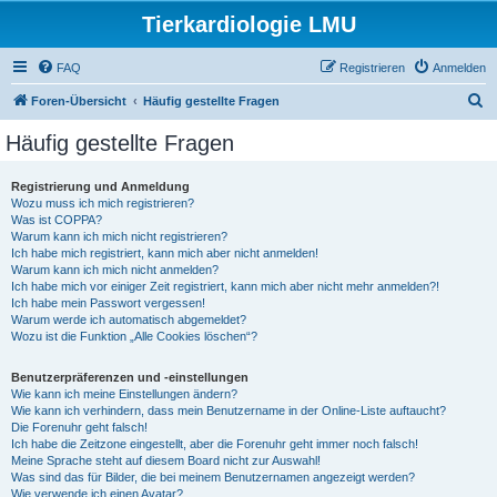
Tierkardiologie LMU
FAQ
Registrieren
Anmelden
S
Foren-Übersicht
Häufig gestellte Fragen
u
Häufig gestellte Fragen
c
h
Registrierung und Anmeldung
Wozu muss ich mich registrieren?
e
Was ist COPPA?
Warum kann ich mich nicht registrieren?
Ich habe mich registriert, kann mich aber nicht anmelden!
Warum kann ich mich nicht anmelden?
Ich habe mich vor einiger Zeit registriert, kann mich aber nicht mehr anmelden?!
Ich habe mein Passwort vergessen!
Warum werde ich automatisch abgemeldet?
Wozu ist die Funktion „Alle Cookies löschen“?
Benutzerpräferenzen und -einstellungen
Wie kann ich meine Einstellungen ändern?
Wie kann ich verhindern, dass mein Benutzername in der Online-Liste auftaucht?
Die Forenuhr geht falsch!
Ich habe die Zeitzone eingestellt, aber die Forenuhr geht immer noch falsch!
Meine Sprache steht auf diesem Board nicht zur Auswahl!
Was sind das für Bilder, die bei meinem Benutzernamen angezeigt werden?
Wie verwende ich einen Avatar?