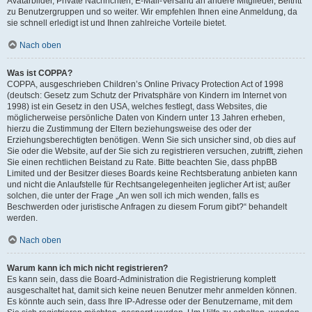
Avatarbilder, Private Nachrichten, E-Mail-Versand an andere Mitglieder, Beitritt
zu Benutzergruppen und so weiter. Wir empfehlen Ihnen eine Anmeldung, da
sie schnell erledigt ist und Ihnen zahlreiche Vorteile bietet.
Nach oben
Was ist COPPA?
COPPA, ausgeschrieben Children’s Online Privacy Protection Act of 1998
(deutsch: Gesetz zum Schutz der Privatsphäre von Kindern im Internet von
1998) ist ein Gesetz in den USA, welches festlegt, dass Websites, die
möglicherweise persönliche Daten von Kindern unter 13 Jahren erheben,
hierzu die Zustimmung der Eltern beziehungsweise des oder der
Erziehungsberechtigten benötigen. Wenn Sie sich unsicher sind, ob dies auf
Sie oder die Website, auf der Sie sich zu registrieren versuchen, zutrifft, ziehen
Sie einen rechtlichen Beistand zu Rate. Bitte beachten Sie, dass phpBB
Limited und der Besitzer dieses Boards keine Rechtsberatung anbieten kann
und nicht die Anlaufstelle für Rechtsangelegenheiten jeglicher Art ist; außer
solchen, die unter der Frage „An wen soll ich mich wenden, falls es
Beschwerden oder juristische Anfragen zu diesem Forum gibt?“ behandelt
werden.
Nach oben
Warum kann ich mich nicht registrieren?
Es kann sein, dass die Board-Administration die Registrierung komplett
ausgeschaltet hat, damit sich keine neuen Benutzer mehr anmelden können.
Es könnte auch sein, dass Ihre IP-Adresse oder der Benutzername, mit dem