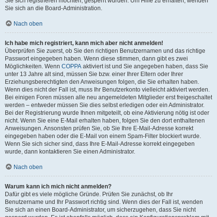
Sie sich registrieren möchten, gesperrt wurden. Um Hilfe zu erhalten, wenden
Sie sich an die Board-Administration.
Nach oben
Ich habe mich registriert, kann mich aber nicht anmelden!
Überprüfen Sie zuerst, ob Sie den richtigen Benutzernamen und das richtige
Passwort eingegeben haben. Wenn diese stimmen, dann gibt es zwei
Möglichkeiten. Wenn
COPPA
aktiviert ist und Sie angegeben haben, dass Sie
unter 13 Jahre alt sind, müssen Sie bzw. einer Ihrer Eltern oder Ihrer
Erziehungsberechtigten den Anweisungen folgen, die Sie erhalten haben.
Wenn dies nicht der Fall ist, muss Ihr Benutzerkonto vielleicht aktiviert werden.
Bei einigen Foren müssen alle neu angemeldeten Mitglieder erst freigeschaltet
werden – entweder müssen Sie dies selbst erledigen oder ein Administrator.
Bei der Registrierung wurde Ihnen mitgeteilt, ob eine Aktivierung nötig ist oder
nicht. Wenn Sie eine E-Mail erhalten haben, folgen Sie den dort enthaltenen
Anweisungen. Ansonsten prüfen Sie, ob Sie Ihre E-Mail-Adresse korrekt
eingegeben haben oder die E-Mail von einem Spam-Filter blockiert wurde.
Wenn Sie sich sicher sind, dass Ihre E-Mail-Adresse korrekt eingegeben
wurde, dann kontaktieren Sie einen Administrator.
Nach oben
Warum kann ich mich nicht anmelden?
Dafür gibt es viele mögliche Gründe. Prüfen Sie zunächst, ob Ihr
Benutzername und Ihr Passwort richtig sind. Wenn dies der Fall ist, wenden
Sie sich an einen Board-Administrator, um sicherzugehen, dass Sie nicht