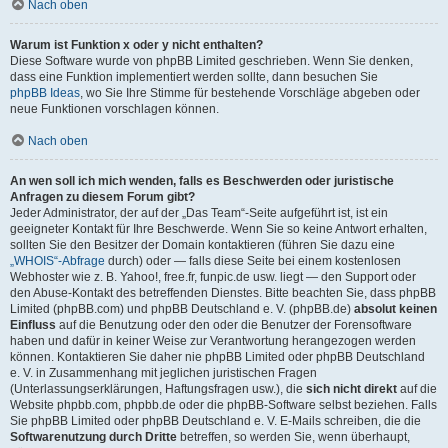
Nach oben
Warum ist Funktion x oder y nicht enthalten?
Diese Software wurde von phpBB Limited geschrieben. Wenn Sie denken,
dass eine Funktion implementiert werden sollte, dann besuchen Sie
phpBB Ideas
, wo Sie Ihre Stimme für bestehende Vorschläge abgeben oder
neue Funktionen vorschlagen können.
Nach oben
An wen soll ich mich wenden, falls es Beschwerden oder juristische
Anfragen zu diesem Forum gibt?
Jeder Administrator, der auf der „Das Team“-Seite aufgeführt ist, ist ein
geeigneter Kontakt für Ihre Beschwerde. Wenn Sie so keine Antwort erhalten,
sollten Sie den Besitzer der Domain kontaktieren (führen Sie dazu eine
„WHOIS“-Abfrage
durch) oder — falls diese Seite bei einem kostenlosen
Webhoster wie z. B. Yahoo!, free.fr, funpic.de usw. liegt — den Support oder
den Abuse-Kontakt des betreffenden Dienstes. Bitte beachten Sie, dass phpBB
Limited (phpBB.com) und phpBB Deutschland e. V. (phpBB.de)
absolut keinen
Einfluss
auf die Benutzung oder den oder die Benutzer der Forensoftware
haben und dafür in keiner Weise zur Verantwortung herangezogen werden
können. Kontaktieren Sie daher nie phpBB Limited oder phpBB Deutschland
e. V. in Zusammenhang mit jeglichen juristischen Fragen
(Unterlassungserklärungen, Haftungsfragen usw.), die
sich nicht direkt
auf die
Website phpbb.com, phpbb.de oder die phpBB-Software selbst beziehen. Falls
Sie phpBB Limited oder phpBB Deutschland e. V. E-Mails schreiben, die die
Softwarenutzung durch Dritte
betreffen, so werden Sie, wenn überhaupt,