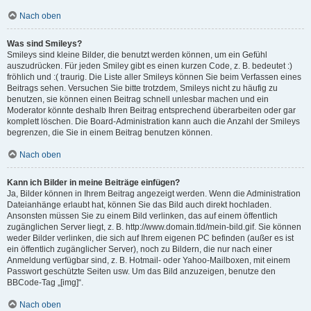
Nach oben
Was sind Smileys?
Smileys sind kleine Bilder, die benutzt werden können, um ein Gefühl
auszudrücken. Für jeden Smiley gibt es einen kurzen Code, z. B. bedeutet :)
fröhlich und :( traurig. Die Liste aller Smileys können Sie beim Verfassen eines
Beitrags sehen. Versuchen Sie bitte trotzdem, Smileys nicht zu häufig zu
benutzen, sie können einen Beitrag schnell unlesbar machen und ein
Moderator könnte deshalb Ihren Beitrag entsprechend überarbeiten oder gar
komplett löschen. Die Board-Administration kann auch die Anzahl der Smileys
begrenzen, die Sie in einem Beitrag benutzen können.
Nach oben
Kann ich Bilder in meine Beiträge einfügen?
Ja, Bilder können in Ihrem Beitrag angezeigt werden. Wenn die Administration
Dateianhänge erlaubt hat, können Sie das Bild auch direkt hochladen.
Ansonsten müssen Sie zu einem Bild verlinken, das auf einem öffentlich
zugänglichen Server liegt, z. B. http://www.domain.tld/mein-bild.gif. Sie können
weder Bilder verlinken, die sich auf Ihrem eigenen PC befinden (außer es ist
ein öffentlich zugänglicher Server), noch zu Bildern, die nur nach einer
Anmeldung verfügbar sind, z. B. Hotmail- oder Yahoo-Mailboxen, mit einem
Passwort geschützte Seiten usw. Um das Bild anzuzeigen, benutze den
BBCode-Tag „[img]“.
Nach oben