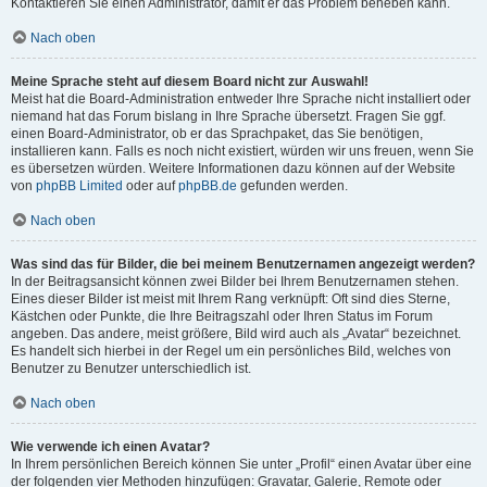
Kontaktieren Sie einen Administrator, damit er das Problem beheben kann.
Nach oben
Meine Sprache steht auf diesem Board nicht zur Auswahl!
Meist hat die Board-Administration entweder Ihre Sprache nicht installiert oder
niemand hat das Forum bislang in Ihre Sprache übersetzt. Fragen Sie ggf.
einen Board-Administrator, ob er das Sprachpaket, das Sie benötigen,
installieren kann. Falls es noch nicht existiert, würden wir uns freuen, wenn Sie
es übersetzen würden. Weitere Informationen dazu können auf der Website
von
phpBB Limited
oder auf
phpBB.de
gefunden werden.
Nach oben
Was sind das für Bilder, die bei meinem Benutzernamen angezeigt werden?
In der Beitragsansicht können zwei Bilder bei Ihrem Benutzernamen stehen.
Eines dieser Bilder ist meist mit Ihrem Rang verknüpft: Oft sind dies Sterne,
Kästchen oder Punkte, die Ihre Beitragszahl oder Ihren Status im Forum
angeben. Das andere, meist größere, Bild wird auch als „Avatar“ bezeichnet.
Es handelt sich hierbei in der Regel um ein persönliches Bild, welches von
Benutzer zu Benutzer unterschiedlich ist.
Nach oben
Wie verwende ich einen Avatar?
In Ihrem persönlichen Bereich können Sie unter „Profil“ einen Avatar über eine
der folgenden vier Methoden hinzufügen: Gravatar, Galerie, Remote oder