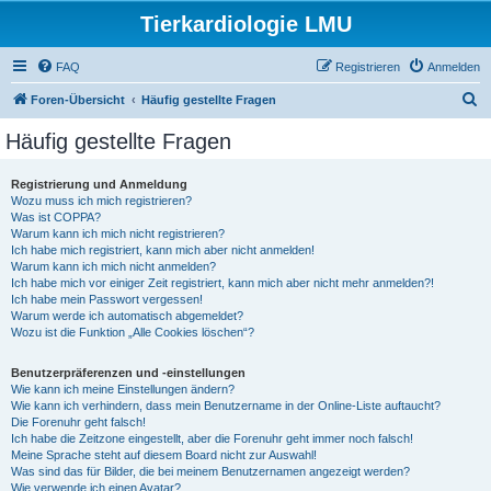
Tierkardiologie LMU
FAQ
Registrieren
Anmelden
S
Foren-Übersicht
Häufig gestellte Fragen
u
Häufig gestellte Fragen
c
h
Registrierung und Anmeldung
Wozu muss ich mich registrieren?
e
Was ist COPPA?
Warum kann ich mich nicht registrieren?
Ich habe mich registriert, kann mich aber nicht anmelden!
Warum kann ich mich nicht anmelden?
Ich habe mich vor einiger Zeit registriert, kann mich aber nicht mehr anmelden?!
Ich habe mein Passwort vergessen!
Warum werde ich automatisch abgemeldet?
Wozu ist die Funktion „Alle Cookies löschen“?
Benutzerpräferenzen und -einstellungen
Wie kann ich meine Einstellungen ändern?
Wie kann ich verhindern, dass mein Benutzername in der Online-Liste auftaucht?
Die Forenuhr geht falsch!
Ich habe die Zeitzone eingestellt, aber die Forenuhr geht immer noch falsch!
Meine Sprache steht auf diesem Board nicht zur Auswahl!
Was sind das für Bilder, die bei meinem Benutzernamen angezeigt werden?
Wie verwende ich einen Avatar?